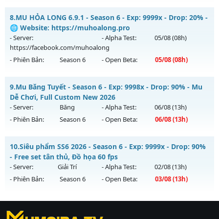
Kiểu reset: Non Reset
MUDREAM.NET - Hard Server • Không VIP • Không mốc
8.
MU HỎA LONG 6.9.1 - Season 6 - Exp: 9999x - Drop: 20% -
Thể loại: Mu Nguyên bản Webzen
Mu mới ra tháng 08 2026 - Mở máy chủ
Máy chủ Dream
🌐 Website: https://muhoalong.pro
Antihack: XShield
Land
vào 19h ngày 08/08/2626
- Server:
- Alpha Test:
05/08
(08h)
https://facebook.com/muhoalong
Exp: 1x - Drop: 3%
- Phiên Bản:
Season 6
- Open Beta:
05/08
(08h)
Kiểu reset: Non Reset
Thể loại: Mu Nguyên bản Webzen
MU HỎA LONG 6.9.1 - 🌐 Website: https://muhoalong.pro
9.
Mu Băng Tuyết - Season 6 - Exp: 9998x - Drop: 90% - Mu
Antihack: Chống Hack/ Dupe 100%
Mu mới ra tháng 08 2026 - Mở máy chủ
Dễ Chơi, Full Custom New 2026
https://facebook.com/muhoalong
vào 08h ngày
- Server:
Băng
- Alpha Test:
06/08
(13h)
05/08/2626
- Phiên Bản:
Season 6
- Open Beta:
06/08
(13h)
Exp: 9999x - Drop: 20%
Mu Băng Tuyết - Mu Dễ Chơi, Full Custom New 2026
Kiểu reset: Non Reset
10.
Siêu phẩm SS6 2026 - Season 6 - Exp: 9999x - Drop: 90%
Mu mới ra tháng 08 2026 - Mở máy chủ
Băng
vào 13h ngày
- Free set tân thủ, Đồ họa 60 fps
Thể loại: Mu Nguyên bản Webzen
06/08/2626
- Server:
Giải Trí
- Alpha Test:
02/08
(13h)
Antihack: XShield
- Phiên Bản:
Season 6
- Open Beta:
03/08
(13h)
Exp: 9998x - Drop: 90%
Kiểu reset: Reset In Game
Siêu phẩm SS6 2026 - Free set tân thủ, Đồ họa 60 fps
Thể loại: Mu Custom thêm đồ mới
https://ktdb.net/
Mu mới ra tháng 08 2026 - Mở máy chủ
|
789club
|
Jun88
Giải Trí
vào 13h
|
bắn cá