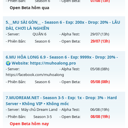
- Phiên Bản:
Season 6
- Open Beta:
07/08
(13h)
Exp: 9999x - Drop: 99%
Open Beta hôm qua
Kiểu reset: Non Reset
Mu Độc Quyền - MU CUSTOM CÀY CUỐC FREE ĐỒ HỌA ĐẸP
5.
__MU SÀI GÒN__ - Season 6 - Exp: 200x - Drop: 20% - LÂU
Thể loại: Mu Nguyên bản Webzen
Mu mới ra tháng 08 2026 - Mở máy chủ
Độc Quyền Sv2
vào
DÀI, CHƠI LÀ NGHIỀN
Antihack: XShield
13h ngày 07/08/2626
- Server:
QUẬN 6
- Alpha Test:
29/07
(13h)
- Phiên Bản:
Season 6
- Open Beta:
29/07
(13h)
Exp: 9999x - Drop: 90%
Kiểu reset: Reset In Game
__MU SÀI GÒN__ - LÂU DÀI, CHƠI LÀ NGHIỀN
6.
MU HỎA LONG 6.9 - Season 6 - Exp: 9999x - Drop: 20% -
Thể loại: Mu Custom thêm đồ mới
Mu mới ra tháng 07 2026 - Mở máy chủ
QUẬN 6
vào 13h
🌍 Website: https://muhoalong.pro
Antihack: SharkGaurd
ngày 29/07/2626
- Server:
- Alpha Test:
05/08
(08h)
https://facebook.com/muhoalong
Exp: 200x - Drop: 20%
- Phiên Bản:
Season 6
- Open Beta:
05/08
(08h)
Kiểu reset: Reset In Game
Thể loại: Mu Nguyên bản Webzen
MU HỎA LONG 6.9 - 🌍 Website: https://muhoalong.pro
7.
MUDREAM.NET - Season 3-5 - Exp: 1x - Drop: 3% - Hard
Antihack: AntiShark
Mu mới ra tháng 08 2026 - Mở máy chủ
Server • Không VIP • Không mốc
https://facebook.com/muhoalong
vào 08h ngày
- Server:
Máy chủ Dream Land
- Alpha Test:
06/08
(19h)
05/08/2626
- Phiên Bản:
Season 3-5
- Open Beta:
08/08
(19h)
Exp: 9999x - Drop: 20%
Open Beta hôm nay