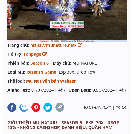
Trang chủ:
https://munature.net/
Hỗ trợ:
Fanpage
Phiên bản:
Season 6
-
Máy chủ:
MU-NATURE
Loại Mu:
Reset In Game
, Exp 30x, Drop 15%
Thể loại:
Mu Nguyên bản Webzen
Alpha Test:
01/07/2024 (14h) -
Open Beta:
03/07/2024 (14h)
01/07/2024 | 14:04
GIỚI THIỆU MU-NATURE - SEASON 6 - EXP: 30X - DROP:
15% - KHÔNG CASHSHOP, DANH HIỆU, QUÂN HÀM