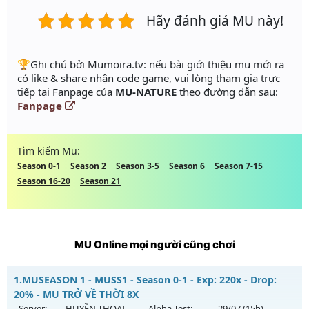
Hãy đánh giá MU này!
️🏆Ghi chú bởi Mumoira.tv: nếu bài giới thiệu mu mới ra
có like & share nhận code game, vui lòng tham gia trực
tiếp tại Fanpage của
MU-NATURE
theo đường dẫn sau:
Fanpage
Tìm kiếm Mu:
Season 0-1
Season 2
Season 3-5
Season 6
Season 7-15
Season 16-20
Season 21
MU Online mọi người cũng chơi
1.
MUSEASON 1 - MUSS1 - Season 0-1 - Exp: 220x - Drop:
20% - MU TRỞ VỀ THỜI 8X
- Server:
HUYỀN THOẠI
- Alpha Test:
29/07
(15h)