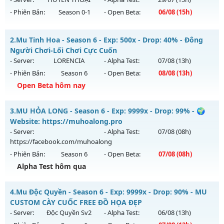
- Phiên Bản:
Season 0-1
- Open Beta:
06/08
(15h)
MUSEASON 1 - MUSS1 - MU TRỞ VỀ THỜI 8X
2.
Mu Tinh Hoa - Season 6 - Exp: 500x - Drop: 40% - Đông
Mu mới ra tháng 08 2026 - Mở máy chủ
HUYỀN THOẠI
vào
Người Chơi-Lối Chơi Cực Cuốn
15h ngày 06/08/2626
- Server:
LORENCIA
- Alpha Test:
07/08
(13h)
- Phiên Bản:
Season 6
- Open Beta:
08/08
(13h)
Exp: 220x - Drop: 20%
Open Beta hôm nay
Kiểu reset: Reset In Game
Thể loại: Mu Nguyên bản Webzen
Mu Tinh Hoa - Đông Người Chơi-Lối Chơi Cực Cuốn
3.
MU HỎA LONG - Season 6 - Exp: 9999x - Drop: 99% - 🌍
Antihack: IGMU.DEV
Mu mới ra tháng 08 2026 - Mở máy chủ
LORENCIA
vào 13h
Website: https://muhoalong.pro
ngày 08/08/2626
- Server:
- Alpha Test:
07/08
(08h)
https://facebook.com/muhoalong
Exp: 500x - Drop: 40%
- Phiên Bản:
Season 6
- Open Beta:
07/08
(08h)
Kiểu reset: Reset In Game
Alpha Test hôm qua
Thể loại: Mu Nguyên bản Webzen
MU HỎA LONG - 🌍 Website: https://muhoalong.pro
Antihack: Anti Vip
4.
Mu Độc Quyền - Season 6 - Exp: 9999x - Drop: 90% - MU
Mu mới ra tháng 08 2026 - Mở máy chủ
CUSTOM CÀY CUỐC FREE ĐỒ HỌA ĐẸP
https://facebook.com/muhoalong
vào 08h ngày
- Server:
Độc Quyền Sv2
- Alpha Test:
06/08
(13h)
07/08/2626