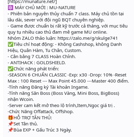
[https://munature.net/]
⚛️ MÁY CHỦ MỚI : MU-NATURE
- Phiên bản nguyên thủy chuẩn 7 class. Máy chủ tồn tại
lâu dài, sever với đội ngũ BQT chuyên nghiệp.
- Game được chuẩn bị rất kỹ trước cả tháng, với mục tiêu
quy tụ nhiều cao thủ đam mê game MU online.
Nhóm ZALO thảo luận: https://zalo.me/g/skulge741
✅️Tiêu chí hoạt động: - Không Cashshop, không Danh
Hiệu, Quân Hàm, Tu Chân, Custom.
- Cân bằng 7 CLASS Hoàn Chỉnh.
- ANTIHACK : GOLDSHIELD.
✅️Chức năng phát triển:
-SEASON 6 CHUẨN CLASSIC -Exp: x30 -Drop: 10% -Reset
Max : 100 Reset --- Max Point 45.000 ---Master 400 điểm.
-Tính năng Đăng ký Tài khoản Ingame.
-Tính năng Săn Boss (Boss Vàng, Mini Boss, BigBoss)
nhận Wcoin.
-Server cam kết mở theo lộ trình,Item,Ngọc giá trị .
-Chức Năng Offattack, Offshop.
🎁HỖ TRỢ TÂN THỦ:
📌Set Tân thủ.
📌Bùa EXP + Gấu Trúc 3 Ngày.