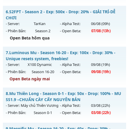
Thể loại: Mu Nguyên bản Webzen
MU HỎA LONG 6.9 - 🌍 Website: https://muhoalong.pro
6.
S2FPT - Season 2 - Exp: 500x - Drop: 20% - GIẢI TRÍ-DỄ
Antihack: XSHield
Mu mới ra tháng 08 2026 - Mở máy chủ
CHƠI
https://facebook.com/muhoalong
vào 08h ngày
- Server:
TarKan
- Alpha Test:
06/08
(09h)
03/08/2626
- Phiên Bản:
Season 2
- Open Beta:
07/08
(13h)
Exp: 9999x - Drop: 20%
Open Beta hôm qua
Kiểu reset: Non Reset
S2FPT - GIẢI TRÍ-DỄ CHƠI
7.
Luminous Mu - Season 16-20 - Exp: 100x - Drop: 30% -
Thể loại: Mu Nguyên bản Webzen
Mu mới ra tháng 08 2026 - Mở máy chủ
TarKan
vào 13h
Unique resets system, freebies!
Antihack: XShield
ngày 07/08/2626
- Server:
X100 Dynamic
- Alpha Test:
09/08
(19h)
- Phiên Bản:
Season 16-20
- Open Beta:
09/08
(19h)
Exp: 500x - Drop: 20%
Open Beta ngày mai
Kiểu reset: Reset In Game
Thể loại: Mu Nguyên bản Webzen
Luminous Mu - Unique resets system, freebies!
8.
Mu Thiên Long - Season 0-1 - Exp: 50x - Drop: 100% - MU
Antihack: PRO
Mu mới ra tháng 08 2026 - Mở máy chủ
X100 Dynamic
vào
SS1.9 –CHUẨN CÀY CẤY NGUYÊN BẢN
19h ngày 09/08/2626
- Server:
Máy chủ Thiên Vương
- Alpha Test:
03/08
(22h)
- Phiên Bản:
Season 0-1
- Open Beta:
03/08
(22h)
Exp: 100x - Drop: 30%
Kiểu reset: Reset In Game
Mu Thiên Long - MU SS1.9 –CHUẨN CÀY CẤY NGUYÊN BẢN
9.
Magnific Mu - Season 16-20 - Exp: 40x - Drop: 30% -