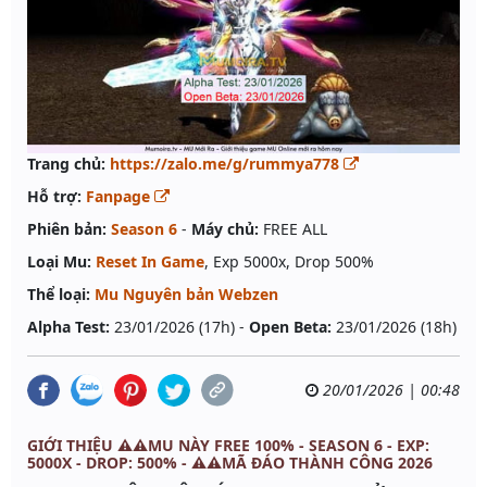
Trang chủ:
https://zalo.me/g/rummya778
Hỗ trợ:
Fanpage
Phiên bản:
Season 6
-
Máy chủ:
FREE ALL
Loại Mu:
Reset In Game
, Exp 5000x, Drop 500%
Thể loại:
Mu Nguyên bản Webzen
Alpha Test:
23/01/2026 (17h) -
Open Beta:
23/01/2026 (18h)
20/01/2026 | 00:48
GIỚI THIỆU ⚠️⚠️MU NÀY FREE 100% - SEASON 6 - EXP:
5000X - DROP: 500% - ⚠️⚠️MÃ ĐÁO THÀNH CÔNG 2026