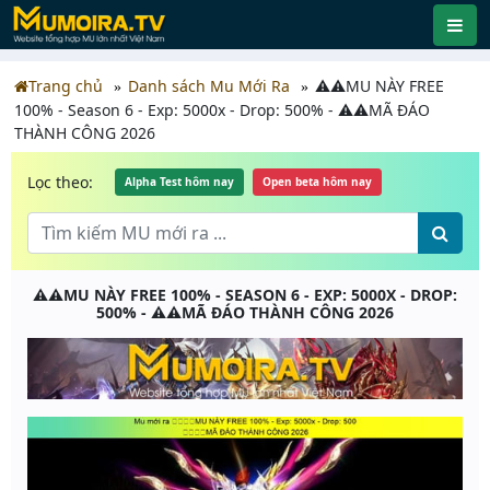
Trang chủ
Danh sách Mu Mới Ra
⚠️⚠️MU NÀY FREE
100% - Season 6 - Exp: 5000x - Drop: 500% - ⚠️⚠️MÃ ĐÁO
THÀNH CÔNG 2026
Lọc theo:
Alpha Test hôm nay
Open beta hôm nay
⚠️⚠️MU NÀY FREE 100% - SEASON 6 - EXP: 5000X - DROP:
500% - ⚠️⚠️MÃ ĐÁO THÀNH CÔNG 2026