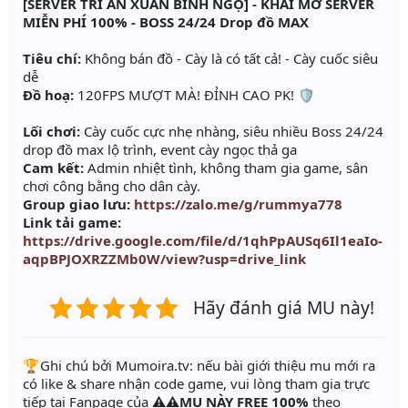
[SERVER TRI ÂN XUÂN BÍNH NGỌ] - KHAI MỞ SERVER
MIỄN PHÍ 100% - BOSS 24/24 Drop đồ MAX
Tiêu chí:
Không bán đồ - Cày là có tất cả! - Cày cuốc siêu
dễ
Đồ hoạ:
120FPS MƯỢT MÀ! ĐỈNH CAO PK! 🛡️
Lối chơi:
Cày cuốc cực nhẹ nhàng, siêu nhiều Boss 24/24
drop đồ max lộ trình, event cày ngọc thả ga
Cam kết:
Admin nhiệt tình, không tham gia game, sân
chơi công bằng cho dân cày.
Group giao lưu:
https://zalo.me/g/rummya778
Link tải game:
https://drive.google.com/file/d/1qhPpAUSq6Il1eaIo-
aqpBPJOXRZZMb0W/view?usp=drive_link
Hãy đánh giá MU này!
️🏆Ghi chú bởi Mumoira.tv: nếu bài giới thiệu mu mới ra
có like & share nhận code game, vui lòng tham gia trực
tiếp tại Fanpage của
⚠️⚠️MU NÀY FREE 100%
theo