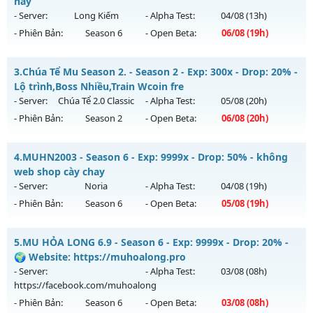
nay
- Server:
Long Kiếm
- Alpha Test:
04/08
(13h)
Exp: 9999x - Drop: 90%
- Phiên Bản:
Season 6
- Open Beta:
06/08
(19h)
Kiểu reset: Reset In Game
Thể loại: Mu Nguyên bản Webzen
📌Mu Long Kiếm 19:00 - Boss liên tục, event cả ngày, vào là
3.
Chúa Tể Mu Season 2. - Season 2 - Exp: 300x - Drop: 20% -
mê , Open 19:00 hôm nay
Antihack: ICMPROTECT ✅ 🔴 ✨ ⚡️
Lộ trình,Boss Nhiều,Train Wcoin fre
Mu mới ra tháng 08 2026 - Mở máy chủ
Long Kiếm
vào 19h
- Server:
Chúa Tể 2.0 Classic
- Alpha Test:
05/08
(20h)
ngày 06/08/2626
- Phiên Bản:
Season 2
- Open Beta:
06/08
(20h)
Exp: 500x - Drop: 25%
Chúa Tể Mu Season 2. - Lộ trình,Boss Nhiều,Train Wcoin fre
Kiểu reset: Reset In Game
4.
MUHN2003 - Season 6 - Exp: 9999x - Drop: 50% - không
Mu mới ra tháng 08 2026 - Mở máy chủ
Chúa Tể 2.0 Classic
web shop cày chay
Thể loại: Mu Nguyên bản Webzen
vào 20h ngày 06/08/2626
- Server:
Noria
- Alpha Test:
04/08
(19h)
Antihack: VIP SHIELD
- Phiên Bản:
Season 6
- Open Beta:
05/08
(19h)
Exp: 300x - Drop: 20%
Kiểu reset: Reset In Game
MUHN2003 - không web shop cày chay
5.
MU HỎA LONG 6.9 - Season 6 - Exp: 9999x - Drop: 20% -
Thể loại: Mu Nguyên bản Webzen
Mu mới ra tháng 08 2026 - Mở máy chủ
Noria
vào 19h ngày
🌍 Website: https://muhoalong.pro
Antihack: antihack
05/08/2626
- Server:
- Alpha Test:
03/08
(08h)
https://facebook.com/muhoalong
Exp: 9999x - Drop: 50%
- Phiên Bản:
Season 6
- Open Beta:
03/08
(08h)
Kiểu reset: Reset In Game