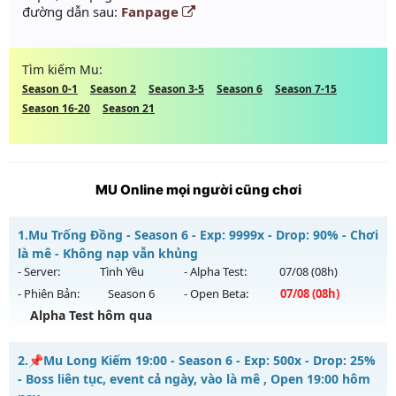
đường dẫn sau:
Fanpage
Tìm kiếm Mu:
Season 0-1
Season 2
Season 3-5
Season 6
Season 7-15
Season 16-20
Season 21
MU Online mọi người cũng chơi
1.
Mu Trống Đồng - Season 6 - Exp: 9999x - Drop: 90% - Chơi
là mê - Không nạp vẫn khủng
- Server:
Tình Yêu
- Alpha Test:
07/08
(08h)
- Phiên Bản:
Season 6
- Open Beta:
07/08
(08h)
Alpha Test hôm qua
Mu Trống Đồng - Chơi là mê - Không nạp vẫn khủng
2.
📌Mu Long Kiếm 19:00 - Season 6 - Exp: 500x - Drop: 25%
Mu mới ra tháng 08 2026 - Mở máy chủ
Tình Yêu
vào 08h
- Boss liên tục, event cả ngày, vào là mê , Open 19:00 hôm
ngày 07/08/2626