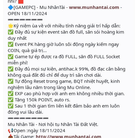
nhỉ? 🟥
🔷[GAMEPC] - Mu NhânTài -
www.munhantai.com
-
OPEN 18/11/2024
➖➖➖➖➖➖
🌟Kỷ niệm ùa về với nhiều tính năng giải trí hấp dẫn:
✅ Đầy đủ sự kiện event săn đồ full, săn sói hoàng kim
duy nhất
✅ Event PK hàng giờ luôn sôi động ngày kiếm ngay
COIN, quà giá trị...
✅ Game tự ép được ra đồ FULL, săn đồ FULL Socket
miễn phí!
✅ Đầy đủ mọi sự kiện, antihac.k 99%, đồ đạc cân bằng
không quá đắt đỏ chỉ để duy trì sân chơi dài.
✅ Tự động Reset trong game, BQT nhiệt huyết, kinh
nghiệm lâu năm trong làng Mu Online.
✅ EXP cao phù hợp với anh em không nhiều thời gian.
✅ Tặng 150k POINT, auto rs.
✅ Sau 1 thời gian tìm liên kết đảm bảo anh em luôn
đông vui lâu dài.
➖➖➖➖➖➖➖
Mu Nhân Tài - Nơi hội tụ Nhân Tài Đất Việt.
📢Open :ngày 18/11/2024
📥Tải Game:
http://www.munhantai.com