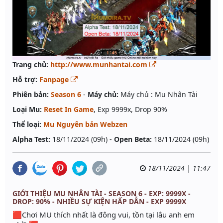
Trang chủ:
http://www.munhantai.com
Hỗ trợ:
Fanpage
Phiên bản:
Season 6
-
Máy chủ:
Máy chủ : Mu Nhân Tài
Loại Mu:
Reset In Game
, Exp 9999x, Drop 90%
Thể loại:
Mu Nguyên bản Webzen
Alpha Test:
18/11/2024 (09h) -
Open Beta:
18/11/2024 (09h)
18/11/2024 | 11:47
GIỚI THIỆU MU NHÂN TÀI - SEASON 6 - EXP: 9999X -
DROP: 90% - NHIỀU SỰ KIỆN HẤP DẪN - EXP 9999X
🟥Chơi MU thích nhất là đông vui, tồn tại lâu anh em