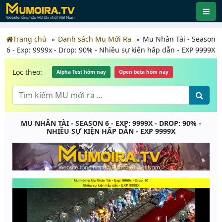
Trang chủ
Danh sách Mu Mới Ra
Mu Nhân Tài - Season
6 - Exp: 9999x - Drop: 90% - Nhiều sự kiện hấp dẫn - EXP 9999X
Lọc theo:
Alpha Test hôm nay
Open beta hôm nay
MU NHÂN TÀI - SEASON 6 - EXP: 9999X - DROP: 90% -
NHIỀU SỰ KIỆN HẤP DẪN - EXP 9999X