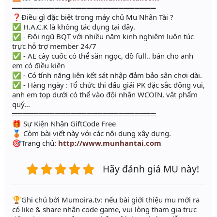
═══════════════════════════
❓Điều gì đặc biệt trong máy chủ Mu Nhân Tài ?
✅ H.A.C.K là không tác dụng tại đây.
✅ - Đội ngũ BQT với nhiều năm kinh nghiệm luôn túc
trực hỗ trợ member 24/7
✅ - AE cày cuốc có thể săn ngọc, đồ full.. bán cho anh
em có điều kiện
✅ - Có tính năng liên kết sát nhập đảm bảo sân chơi dài.
✅ - Hàng ngày : Tổ chức thi đấu giải PK đặc sắc đông vui,
anh em top dưới có thể vào đội nhận WCOIN, vật phẩm
quý...
═══════════════════════════
🎁 Sự Kiện Nhận GiftCode Free
🥉 Còm bài viết này với các nội dung xây dựng.
🎯Trang chủ:
http://www.munhantai.com
Hãy đánh giá MU này!
️🏆Ghi chú bởi Mumoira.tv: nếu bài giới thiệu mu mới ra
có like & share nhận code game, vui lòng tham gia trực