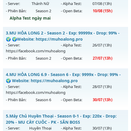
20h ngày 08/08/2626
- Server:
Thánh Nữ
- Alpha Test:
07/08
(13h)
- Phiên Bản:
Season 2
- Open Beta:
10/08
(15h)
Exp: 9999x - Drop: 99%
Alpha Test ngày mai
Kiểu reset: Reset In Game
Thể loại: Mu Nguyên bản Webzen
MUHN2 - MU HÀ NỘI - Mu SEASON 2 - CÀY CUỐC PK
3.
MU HỎA LONG 2 - Season 2 - Exp: 99999x - Drop: 99% -
Antihack: ugk
Mu mới ra tháng 08 2026 - Mở máy chủ
Thánh Nữ
vào 15h
🌍 🌍Website: https://muhoalong.pro
ngày 10/08/2626
- Server:
- Alpha Test:
26/07
(13h)
https://facebook.com/muhoalong
Exp: 150x - Drop: 10%
- Phiên Bản:
Season 2
- Open Beta:
27/07
(13h)
Kiểu reset: Reset In Game
Thể loại: Mu Nguyên bản Webzen
MU HỎA LONG 2 - 🌍 🌍Website: https://muhoalong.pro
4.
MU HỎA LONG 6.9 - Season 6 - Exp: 9999x - Drop: 99% -
Antihack: IGMU.DEV
Mu mới ra tháng 07 2026 - Mở máy chủ
🌍 Website: https://muhoalong.pro
https://facebook.com/muhoalong
vào 13h ngày
- Server:
- Alpha Test:
28/07
(13h)
27/07/2626
https://facebook.com/muhoalong
- Phiên Bản:
Season 6
- Open Beta:
30/07
(13h)
Exp: 99999x - Drop: 99%
Kiểu reset: Non Reset
MU HỎA LONG 6.9 - 🌍 Website: https://muhoalong.pro
5.
Máy Chủ Huyền Thoại - Season 0-1 - Exp: 220x - Drop:
Thể loại: Mu Nguyên bản Webzen
Mu mới ra tháng 07 2026 - Mở máy chủ
20% - MU CÀY CUÔC - PK - SĂN BOSS
Antihack: Xshiel
https://facebook.com/muhoalong
vào 13h ngày
- Server:
Huyền Thoại
- Alpha Test:
30/07
(13h)