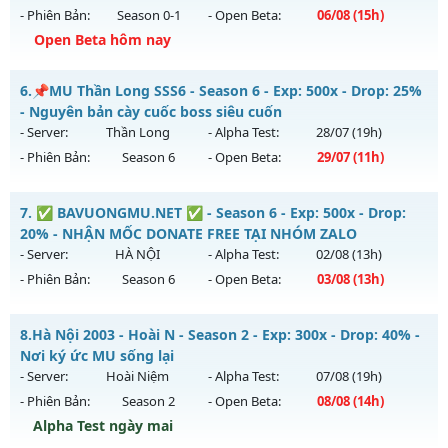
30/07/2626
- Phiên Bản:
Season 0-1
- Open Beta:
06/08
(15h)
Exp: 9999x - Drop: 99%
Open Beta hôm nay
Kiểu reset: Non Reset
Máy Chủ Huyền Thoại - MU CÀY CUÔC - PK - SĂN BOSS
6.
📌MU Thần Long SSS6 - Season 6 - Exp: 500x - Drop: 25%
Thể loại: Mu Nguyên bản Webzen
Mu mới ra tháng 08 2026 - Mở máy chủ
Huyền Thoại
vào
- Nguyên bản cày cuốc boss siêu cuốn
Antihack: Xshiel
15h ngày 06/08/2626
- Server:
Thần Long
- Alpha Test:
28/07
(19h)
- Phiên Bản:
Season 6
- Open Beta:
29/07
(11h)
Exp: 220x - Drop: 20%
Kiểu reset: Reset In Game
📌MU Thần Long SSS6 - Nguyên bản cày cuốc boss siêu
7.
✅ BAVUONGMU.NET ✅ - Season 6 - Exp: 500x - Drop:
Thể loại: Mu Nguyên bản Webzen
cuốn
20% - NHẬN MỐC DONATE FREE TẠI NHÓM ZALO
Antihack: IGMU.DEV
Mu mới ra tháng 07 2026 - Mở máy chủ
Thần Long
vào 11h
- Server:
HÀ NỘI
- Alpha Test:
02/08
(13h)
ngày 29/07/2626
- Phiên Bản:
Season 6
- Open Beta:
03/08
(13h)
Exp: 500x - Drop: 25%
✅ BAVUONGMU.NET ✅ - NHẬN MỐC DONATE FREE TẠI
Kiểu reset: Reset In Game
8.
Hà Nội 2003 - Hoài N - Season 2 - Exp: 300x - Drop: 40% -
NHÓM ZALO
Nơi ký ức MU sống lại
Thể loại: Mu Nguyên bản Webzen
Mu mới ra tháng 08 2026 - Mở máy chủ
HÀ NỘI
vào 13h
- Server:
Hoài Niệm
- Alpha Test:
07/08
(19h)
Antihack: VIP SHIELD
ngày 03/08/2626
- Phiên Bản:
Season 2
- Open Beta:
08/08
(14h)
Exp: 500x - Drop: 20%
Alpha Test ngày mai