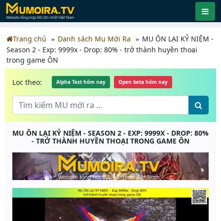
Trang chủ
Danh sách Mu Mới Ra
MU ÔN LẠI KỶ NIỆM -
Season 2 - Exp: 9999x - Drop: 80% - trở thành huyền thoại
trong game ÔN
Lọc theo:
Alpha Test hôm nay
Open beta hôm nay
MU ÔN LẠI KỶ NIỆM - SEASON 2 - EXP: 9999X - DROP: 80%
- TRỞ THÀNH HUYỀN THOẠI TRONG GAME ÔN