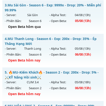
Mu Custom New 2026 - Mu Ss6.18 Full Custom 60 Fps Đồ
3.
Mu Sài Gòn - Season 6 - Exp: 9999x - Drop: 20% - Miễn phí
Thể loại: Mu Nguyên bản Webzen
Mới
99.99%
Antihack: VIP SHIELD
Mu mới ra tháng 08 2026 - Mở máy chủ
Băng Tuyết
vào 13h
- Server:
Sài Gòn
- Alpha Test:
04/08
(13h)
ngày 06/08/2626
- Phiên Bản:
Season 6
- Open Beta:
05/08
(13h)
Exp: 9999x - Drop: 90%
Open Beta hôm qua
Kiểu reset: Reset In Game
Mu Sài Gòn - Miễn phí 99.99%
4.
MU Thanh Long - Season 6 - Exp: 200x - Drop: 35% - Ép
Thể loại: Mu Custom thêm đồ mới
Mu mới ra tháng 08 2026 - Mở máy chủ
Sài Gòn
vào 13h
Thăng Hạng Mới
Antihack: Gold Dragon
ngày 05/08/2626
- Server:
Thanh Long
- Alpha Test:
05/08
(13h)
- Phiên Bản:
Season 6
- Open Beta:
06/08
(13h)
Exp: 9999x - Drop: 20%
Open Beta hôm nay
Kiểu reset: Reset In Game
Thể loại: Mu Custom thêm đồ mới
MU Thanh Long - Ép Thăng Hạng Mới
5.
🔥MU-Kiếm Khách🔥 - Season 2 - Exp: 200x - Drop: 5% -
Antihack: 8x
Mu mới ra tháng 08 2026 - Mở máy chủ
Thanh Long
vào
⚔️KỸ Năng Hồi sinh⚔️
13h ngày 06/08/2626
- Server:
CỤM 3.4
- Alpha Test:
05/08
(18h)
- Phiên Bản:
Season 2
- Open Beta:
06/08
(13h)
Exp: 200x - Drop: 35%
Open Beta hôm nay
Kiểu reset: Reset In Game
Thể loại: Mu Custom thêm đồ mới
🔥MU-Kiếm Khách🔥 - ⚔️KỸ Năng Hồi sinh⚔️
6.
MU HỎA LONG 2 - Season 6 - Exp: 99999x - Drop: 99% -