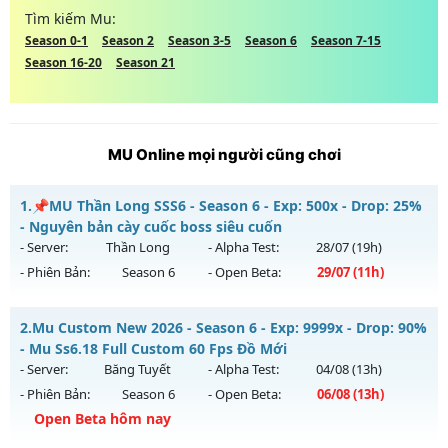
Tìm kiếm Mu:
Season 0-1
Season 2
Season 3-5
Season 6
Season 7-15
Season 16-20
Season 21
MU Online mọi người cũng chơi
1.
📌MU Thần Long SSS6 - Season 6 - Exp: 500x - Drop: 25%
- Nguyên bản cày cuốc boss siêu cuốn
- Server:
Thần Long
- Alpha Test:
28/07
(19h)
- Phiên Bản:
Season 6
- Open Beta:
29/07
(11h)
📌MU Thần Long SSS6 - Nguyên bản cày cuốc boss siêu
2.
Mu Custom New 2026 - Season 6 - Exp: 9999x - Drop: 90%
cuốn
- Mu Ss6.18 Full Custom 60 Fps Đồ Mới
Mu mới ra tháng 07 2026 - Mở máy chủ
Thần Long
vào 11h
- Server:
Băng Tuyết
- Alpha Test:
04/08
(13h)
ngày 29/07/2626
- Phiên Bản:
Season 6
- Open Beta:
06/08
(13h)
Exp: 500x - Drop: 25%
Open Beta hôm nay
Kiểu reset: Reset In Game