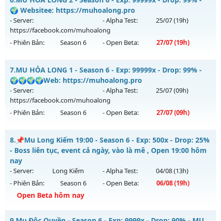
Antihack: CheatGuard
Mu mới ra tháng 08 2026 - Mở máy chủ
CỤM 3.4
vào 13h
🌍 Websitee: https://muhoalong.pro
ngày 06/08/2626
- Server:
- Alpha Test:
25/07
(19h)
https://facebook.com/muhoalong
Exp: 200x - Drop: 5%
- Phiên Bản:
Season 6
- Open Beta:
27/07
(19h)
Kiểu reset: Reset In Game
Thể loại: Mu Nguyên bản Webzen
MU HỎA LONG 2 - 🌍 Websitee: https://muhoalong.pro
7.
MU HỎA LONG 1 - Season 6 - Exp: 99999x - Drop: 99% -
Antihack: Sharkguard
Mu mới ra tháng 07 2026 - Mở máy chủ
🌍🌍🌍🌍Web: https://muhoalong.pro
https://facebook.com/muhoalong
vào 19h ngày
- Server:
- Alpha Test:
25/07
(09h)
27/07/2626
https://facebook.com/muhoalong
- Phiên Bản:
Season 6
- Open Beta:
27/07
(09h)
Exp: 99999x - Drop: 99%
Kiểu reset: Non Reset
MU HỎA LONG 1 - 🌍🌍🌍🌍Web: https://muhoalong.pro
8.
📌Mu Long Kiếm 19:00 - Season 6 - Exp: 500x - Drop: 25%
Thể loại: Mu Nguyên bản Webzen
Mu mới ra tháng 07 2026 - Mở máy chủ
- Boss liên tục, event cả ngày, vào là mê , Open 19:00 hôm
Antihack: Xshiel
https://facebook.com/muhoalong
vào 09h ngày
nay
27/07/2626
- Server:
Long Kiếm
- Alpha Test:
04/08
(13h)
- Phiên Bản:
Season 6
- Open Beta:
06/08
(19h)
Exp: 99999x - Drop: 99%
Open Beta hôm nay
Kiểu reset: Non Reset
Thể loại: Mu Nguyên bản Webzen
📌Mu Long Kiếm 19:00 - Boss liên tục, event cả ngày, vào là
9.
Mu Độc Quyền - Season 6 - Exp: 9999x - Drop: 90% - MU