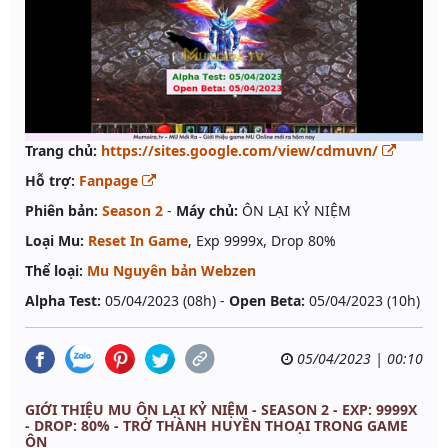
Trang chủ:
https://sites.google.com/view/cdmuvn/
Hỗ trợ:
Fanpage
Phiên bản:
Season 2
-
Máy chủ:
ÔN LẠI KỶ NIỆM
Loại Mu:
Reset In Game
, Exp 9999x, Drop 80%
Thể loại:
Mu Nguyên bản Webzen
Alpha Test:
05/04/2023 (08h) -
Open Beta:
05/04/2023 (10h)
05/04/2023 | 00:10
GIỚI THIỆU MU ÔN LẠI KỶ NIỆM - SEASON 2 - EXP: 9999X
- DROP: 80% - TRỞ THÀNH HUYỀN THOẠI TRONG GAME
ÔN