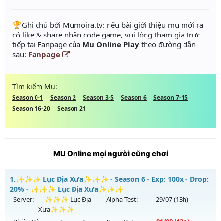
️🏆Ghi chú bởi Mumoira.tv: nếu bài giới thiệu mu mới ra
có like & share nhận code game, vui lòng tham gia trực
tiếp tại Fanpage của
Mu Online Play
theo đường dẫn
sau:
Fanpage
Tìm kiếm Mu:
Season 0-1
Season 2
Season 3-5
Season 6
Season 7-15
Season 16-20
Season 21
MU Online mọi người cũng chơi
1.
✨✨✨ Lục Địa Xưa✨✨✨ - Season 6 - Exp: 100x - Drop:
20% - ✨✨✨ Lục Địa Xưa✨✨✨
- Server:
✨✨✨ Lục Địa
- Alpha Test:
29/07
(13h)
Xưa✨✨✨