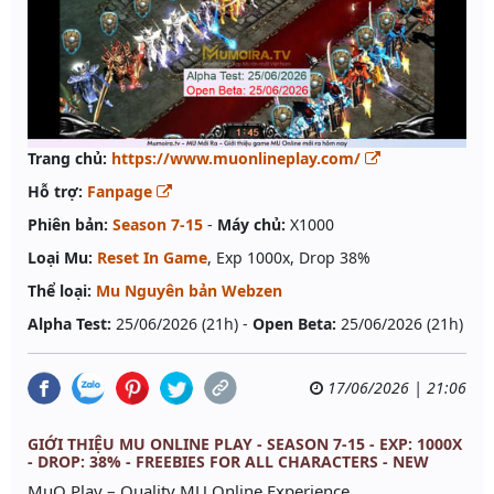
Trang chủ:
https://www.muonlineplay.com/
Hỗ trợ:
Fanpage
Phiên bản:
Season 7-15
-
Máy chủ:
X1000
Loại Mu:
Reset In Game
, Exp 1000x, Drop 38%
Thể loại:
Mu Nguyên bản Webzen
Alpha Test:
25/06/2026 (21h) -
Open Beta:
25/06/2026 (21h)
17/06/2026 | 21:06
GIỚI THIỆU MU ONLINE PLAY - SEASON 7-15 - EXP: 1000X
- DROP: 38% - FREEBIES FOR ALL CHARACTERS - NEW
MuO Play – Quality MU Online Experience