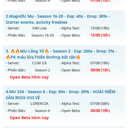
- Phiên Bản:
Season 6
- Open Beta:
01/08
(13h)
✨✨✨ Lục Địa Xưa✨✨✨ - ✨✨✨ Lục Địa Xưa✨✨✨
2.
Magnific Mu - Season 16-20 - Exp: 40x - Drop: 30% -
Mu mới ra tháng 08 2026 - Mở máy chủ
✨✨✨ Lục Địa
Starter events, activity freebies
Xưa✨✨✨
vào 13h ngày 01/08/2626
- Server:
X40 Low
- Alpha Test:
15/08
(18h)
- Phiên Bản:
Season 16-20
- Open Beta:
15/08
(18h)
Exp: 100x - Drop: 20%
Kiểu reset: Reset In Game
Magnific Mu - Starter events, activity freebies
3.
🔥🔥MU-Lãng Tử🔥 - Season 2 - Exp: 200x - Drop: 5% -
Thể loại: Mu Nguyên bản Webzen
Mu mới ra tháng 08 2026 - Mở máy chủ
X40 Low
vào 18h
🔥PK máu lửa,Thiên Đường bất tận🔥
Antihack: XTEAM
ngày 15/08/2626
- Server:
CỤM 3.6
- Alpha Test:
07/08
(18h)
- Phiên Bản:
Season 2
- Open Beta:
08/08
(13h)
Exp: 40x - Drop: 30%
Open Beta hôm nay
Kiểu reset: Reset In Game
Thể loại: Mu Nguyên bản Webzen
🔥🔥MU-Lãng Tử🔥 - 🔥PK máu lửa,Thiên Đường bất tận🔥
4.
MU SS6 - Season 6 - Exp: 99x - Drop: 20% - HOÀI NIỆM-
Antihack: Mega-Anti
Mu mới ra tháng 08 2026 - Mở máy chủ
CỤM 3.6
vào 13h
SĂN BOSS-VUI VẺ
ngày 08/08/2626
- Server:
LORENCIA
- Alpha Test:
07/08
(08h)
- Phiên Bản:
Season 6
- Open Beta:
08/08
(19h)
Exp: 200x - Drop: 5%
Open Beta hôm nay
Kiểu reset: Reset In Game