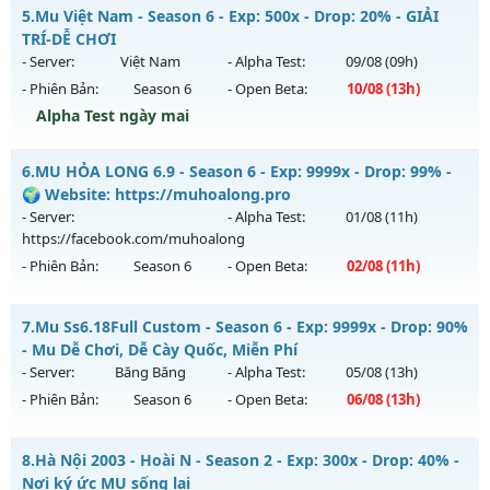
Thể loại: Mu Nguyên bản Webzen
MU SS6 - HOÀI NIỆM-SĂN BOSS-VUI VẺ
5.
Mu Việt Nam - Season 6 - Exp: 500x - Drop: 20% - GIẢI
Antihack: Sharkguard
Mu mới ra tháng 08 2026 - Mở máy chủ
LORENCIA
vào 19h
TRÍ-DỄ CHƠI
ngày 08/08/2626
- Server:
Việt Nam
- Alpha Test:
09/08
(09h)
- Phiên Bản:
Season 6
- Open Beta:
10/08
(13h)
Exp: 99x - Drop: 20%
Alpha Test ngày mai
Kiểu reset: Non Reset
Thể loại: Mu Nguyên bản Webzen
Mu Việt Nam - GIẢI TRÍ-DỄ CHƠI
6.
MU HỎA LONG 6.9 - Season 6 - Exp: 9999x - Drop: 99% -
Antihack: OK
Mu mới ra tháng 08 2026 - Mở máy chủ
Việt Nam
vào 13h
🌍 Website: https://muhoalong.pro
ngày 10/08/2626
- Server:
- Alpha Test:
01/08
(11h)
https://facebook.com/muhoalong
Exp: 500x - Drop: 20%
- Phiên Bản:
Season 6
- Open Beta:
02/08
(11h)
Kiểu reset: Reset In Game
Thể loại: Mu Nguyên bản Webzen
MU HỎA LONG 6.9 - 🌍 Website: https://muhoalong.pro
7.
Mu Ss6.18Full Custom - Season 6 - Exp: 9999x - Drop: 90%
Antihack: PRO
Mu mới ra tháng 08 2026 - Mở máy chủ
- Mu Dễ Chơi, Dễ Cày Quốc, Miễn Phí
https://facebook.com/muhoalong
vào 11h ngày
- Server:
Băng Băng
- Alpha Test:
05/08
(13h)
02/08/2626
- Phiên Bản:
Season 6
- Open Beta:
06/08
(13h)
Exp: 9999x - Drop: 99%
Mu Ss6.18Full Custom - Mu Dễ Chơi, Dễ Cày Quốc, Miễn Phí
Kiểu reset: Non Reset
8.
Hà Nội 2003 - Hoài N - Season 2 - Exp: 300x - Drop: 40% -
Mu mới ra tháng 08 2026 - Mở máy chủ
Băng Băng
vào 13h
Nơi ký ức MU sống lại