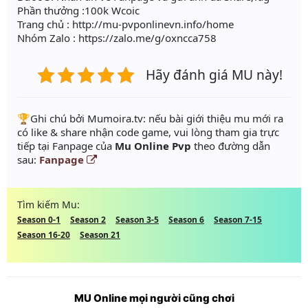
Phần thưởng :100k Wcoic
Trang chủ : http://mu-pvponlinevn.info/home
Nhóm Zalo : https://zalo.me/g/oxncca758
Hãy đánh giá MU này!
️🏆Ghi chú bởi Mumoira.tv: nếu bài giới thiệu mu mới ra
có like & share nhận code game, vui lòng tham gia trực
tiếp tại Fanpage của
Mu Online Pvp
theo đường dẫn
sau:
Fanpage
Tìm kiếm Mu:
Season 0-1
Season 2
Season 3-5
Season 6
Season 7-15
Season 16-20
Season 21
MU Online mọi người cũng chơi