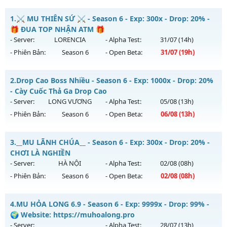
1.
⚔️ MU THIÊN SỨ ⚔️ - Season 6 - Exp: 300x - Drop: 20% -
🎁 ĐUA TOP NHẬN ATM 🎁
- Server:
LORENCIA
- Alpha Test:
31/07
(14h)
- Phiên Bản:
Season 6
- Open Beta:
31/07
(19h)
⚔️ MU THIÊN SỨ ⚔️ - 🎁 ĐUA TOP NHẬN ATM 🎁
2.
Drop Cao Boss Nhiều - Season 6 - Exp: 1000x - Drop: 20%
Mu mới ra tháng 07 2026 - Mở máy chủ
LORENCIA
vào 19h
- Cày Cuốc Thả Ga Drop Cao
ngày 31/07/2626
- Server:
LONG VƯƠNG
- Alpha Test:
05/08
(13h)
- Phiên Bản:
Season 6
- Open Beta:
06/08
(13h)
Exp: 300x - Drop: 20%
Kiểu reset: Reset In Game
Drop Cao Boss Nhiều - Cày Cuốc Thả Ga Drop Cao
3.
__MU LÃNH CHÚA__ - Season 6 - Exp: 300x - Drop: 20% -
Thể loại: Mu Nguyên bản Webzen
Mu mới ra tháng 08 2026 - Mở máy chủ
LONG VƯƠNG
vào
CHƠI LÀ NGHIỀN
Antihack: BDCAM
13h ngày 06/08/2626
- Server:
HÀ NỘI
- Alpha Test:
02/08
(08h)
- Phiên Bản:
Season 6
- Open Beta:
02/08
(08h)
Exp: 1000x - Drop: 20%
Kiểu reset: Reset In Game
__MU LÃNH CHÚA__ - CHƠI LÀ NGHIỀN
4.
MU HỎA LONG 6.9 - Season 6 - Exp: 9999x - Drop: 99% -
Thể loại: Mu Nguyên bản Webzen
Mu mới ra tháng 08 2026 - Mở máy chủ
HÀ NỘI
vào 08h
🌍 Website: https://muhoalong.pro
Antihack: GameGuard
ngày 02/08/2626
- Server:
- Alpha Test:
28/07
(13h)