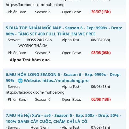
https://facebook.com/muhoalong
Exp: 300x - Drop: 20%
- Phiên Bản:
Season 6
- Open Beta:
30/07
(13h)
Kiểu reset: Reset In Game
Thể loại: Mu Nguyên bản Webzen
MU HỎA LONG 6.9 - 🌍 Website: https://muhoalong.pro
5.
ĐUA TOP NHẬN MỐC NẠP - Season 6 - Exp: 9999x - Drop:
Antihack: GoldShield
Mu mới ra tháng 07 2026 - Mở máy chủ
80% - TẶNG SET 400 FULL THẦN+3M WC FREE
https://facebook.com/muhoalong
vào 13h ngày
- Server:
BOSS 24/7 SĂN
- Alpha Test:
08/08
(08h)
30/07/2626
WCOINC THẢ GA
- Phiên Bản:
Season 6
- Open Beta:
08/08
(08h)
Exp: 9999x - Drop: 99%
Alpha Test hôm qua
Kiểu reset: Non Reset
Thể loại: Mu Nguyên bản Webzen
ĐUA TOP NHẬN MỐC NẠP - TẶNG SET 400 FULL THẦN+3M
6.
MU HỎA LONG SEASON 6 - Season 6 - Exp: 9999x - Drop:
WC FREE
Antihack: Xshiel
99% - 🌐 Website: https://muhoalong.pro
Mu mới ra tháng 08 2026 - Mở máy chủ
BOSS 24/7 SĂN
- Server:
- Alpha Test:
06/08
(13h)
WCOINC THẢ GA
vào 08h ngày 08/08/2626
https://facebook.com/muhoalong
- Phiên Bản:
Season 6
- Open Beta:
06/08
(13h)
Exp: 9999x - Drop: 80%
Kiểu reset: Reset In Game
MU HỎA LONG SEASON 6 - 🌐 Website:
7.
MU Hà Nội Xưa – ss6 - Season 6 - Exp: 500x - Drop: 50% -
Thể loại: Mu Nguyên bản Webzen
https://muhoalong.pro
100% GAME CÀY CUỐC, CHĂM CHỈ LÀ CÓ
Antihack: KHÔNG THỂ HACK
Mu mới ra tháng 08 2026 - Mở máy chủ
- Server:
Hoài Niệm
- Alpha Test:
07/08
(13h)