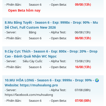
https://facebook.com/muhoalong
vào 13h ngày
- Phiên Bản:
Season 6
- Open Beta:
09/08
(13h)
06/08/2626
Open Beta hôm nay
Exp: 9999x - Drop: 99%
MU Hà Nội Xưa – ss6 - 100% GAME CÀY CUỐC, CHĂM CHỈ LÀ
Kiểu reset: Non Reset
8.
Mu Băng Tuyết - Season 6 - Exp: 9998x - Drop: 90% - Mu
CÓ
Dễ Chơi, Full Custom New 2026
Thể loại: Mu Nguyên bản Webzen
Mu mới ra tháng 08 2026 - Mở máy chủ
Hoài Niệm
vào 13h
- Server:
Băng
- Alpha Test:
06/08
(13h)
Antihack: XShield
ngày 09/08/2626
- Phiên Bản:
Season 6
- Open Beta:
06/08
(13h)
Exp: 500x - Drop: 50%
Mu Băng Tuyết - Mu Dễ Chơi, Full Custom New 2026
Kiểu reset: Reset In Game
9.
Cày Cực Thích - Season 6 - Exp: 800x - Drop: 20% - Drop
Mu mới ra tháng 08 2026 - Mở máy chủ
Băng
vào 13h ngày
Cao - Đánh Quái Nhận WC Ngọc
Thể loại: Mu Nguyên bản Webzen
06/08/2626
- Server:
Siêu Cày Cuốc
- Alpha Test:
15/08
(13h)
Antihack: BDCAM
- Phiên Bản:
Season 6
- Open Beta:
16/08
(13h)
Exp: 9998x - Drop: 90%
Kiểu reset: Reset In Game
Cày Cực Thích - Drop Cao - Đánh Quái Nhận WC Ngọc
10.
MU HỎA LONG - Season 6 - Exp: 9999x - Drop: 99% - 🌍
Thể loại: Mu Custom thêm đồ mới
Mu mới ra tháng 08 2026 - Mở máy chủ
Siêu Cày Cuốc
vào
Website: https://muhoalong.pro
Antihack: Dragon
13h ngày 16/08/2626
- Server:
- Alpha Test:
07/08
(08h)
https://facebook.com/muhoalong
Exp: 800x - Drop: 20%
- Phiên Bản:
Season 6
- Open Beta:
07/08
(08h)
Kiểu reset: Reset In Game