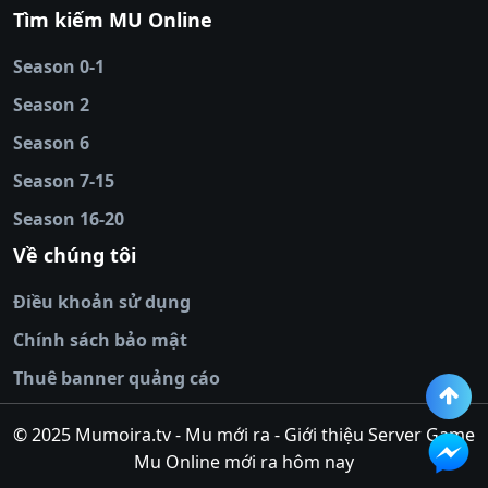
88
|
tài xỉu
Tìm kiếm MU Online
online
|
sunwin
|
hitclub
|
b52club
|
iwin
cái uy tín
|
kèo nhà
Season 0-1
cái
|
nowgoal
|
1gom
|
net88
|
max88
|
Season 2
đĩa
|
bắn cá đổi
thưởng
Season 6
|
https://bongdalu.ceo
|
trang chủ
fly88
|
new88
|
https://keonhacai.claims/
|
ht
Season 7-15
bóng đá
|
NEW88
|
socolive
Season 16-20
tv
|
hitclub
|
ok9
|
Hitclub
|
Vic88
|
Red8
win
|
Xoilac
|
open 88
|
open 88
|
sun
Về chúng tôi
win
|
hit club
|
Kingfun
|
game bài đổi
Điều khoản sử dụng
thưởng
|
rik vip
|
game bắn cá đổi
thưởng
|
giai ma keo nha
Chính sách bảo mật
cai
|
8xbet
|
MB66
|
ty le ca
Thuê banner quảng cáo
cuoc
|
https://lv88.space/
|
NK88
|
tài xỉu
online
|
tài xỉu online
|
hit club
|
top nhà
© 2025 Mumoira.tv - Mu mới ra - Giới thiệu Server Game
cái uy
Mu Online mới ra hôm nay
tín
|
go88
|
https://ok88vin.com/
|
789BET