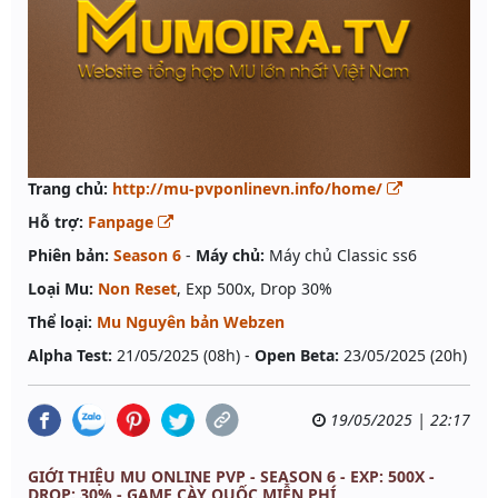
Trang chủ:
http://mu-pvponlinevn.info/home/
Hỗ trợ:
Fanpage
Phiên bản:
Season 6
-
Máy chủ:
Máy chủ Classic ss6
Loại Mu:
Non Reset
, Exp 500x, Drop 30%
Thể loại:
Mu Nguyên bản Webzen
Alpha Test:
21/05/2025 (08h) -
Open Beta:
23/05/2025 (20h)
19/05/2025 | 22:17
GIỚI THIỆU MU ONLINE PVP - SEASON 6 - EXP: 500X -
DROP: 30% - GAME CÀY QUỐC MIỄN PHÍ