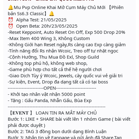
🔔Mu Pvp Online Khai Mở Cụm Máy Chủ Mới 【Phiên
bản Ss6.3 Classic】🔔
⏰ Alpha Test: 21/05/2025
⏰ Open Beta: 20h/23/05/2025
-Reset Keppoint, Auto Reset On Off, Exp 500 Drop 20%
-Max Item 400 Wing 3, Không Custom
-Không Giới hạn Reset ngày,Rs càng cao Exp càng giảm
-Tính năng đổi Rs nhận Wcoic, Treo off tự nhặt ngọc
-Cộnh Hưởng, Thu Mua Đồ Exl, Shop Guild
-Không top phú hộ, không web shop,
-Game phù hợp cho tất cả thế hệ người chơi
-Giao Dịch Tùy ý Wcoic, Jewels, cày quốc vui vẻ giải tri
-Sự kiện, Event, Drop đa dạng tất cả có tại boss
-----------------------OPEN--------------------------
- Khởi tạo nhân vật nhận 5000 point
- Tặng : Gấu Panda, Nhẫn Gấu, Bùa Exp
---------------------------------------------------------------
【𝐄𝐕𝐄𝐍𝐓 】 LOAN TIN RA MẮT MÁY CHỦ
Bước 1: ️LIKE + SHARE bài viết lên 1 nhóm Game ( bài viết
phải được duyệt )
Bước 2: TAG 3 đồng bọn dưới dạng Bình Luận
Bước 3: Nhắn tin về Fanpage và gửi ảnh đã Share,Tag