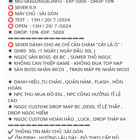
💻 MU-SAIGONSS6.INFO - EXP 500X - DROP 10%
⭕️ SEVER 6.9
⭕️ MÁY CHỦ : SÀI GÒN
⭕️ TEST : 13H / 20/ 7 /2024
⭕️ OPEN : 13H / 20/ 7 /2024
★ DROP: 10% -EXP : 500X
➖➖➖➖➖➖➖➖➖➖➖➖➖
⭕️ SEVER DÀNH CHO AE CHỈ CẦN CHĂM "CÀY LÀ Ó" :
★ GHRS 30L /1 NGÀY ( NGÀY ĐẦU 30L )
★ NGỌC SĂN BOSS -ĐI BC , SUMER THỎ NGỌC
★ KHÔNG CAN THIỆP GAME - KHÔNG ĐUA TOP NẠP
★ SĂN BOSS NHẬN WCOI , TRAIN MÁP PK NHẬN WCOI
★ DANH HIỆU ,TU CHÂN , QUÂN HÀM , FLASH , HỒN
HOÀN
★ NPC THU MUA ĐỒ EXL , NPC CỘNG HƯỞNG TỈ LỆ
CAO
★ NGỌC CUSTOM DROP MAP BC ,DEVIL TỈ LỆ THẤP ,
DROP NGOC HIẾM
★ NGỌC CUSTOM HOÀN HẢO , LUCK , DROP THÁP K4
➖➖➖➖➖➖➖➖➖➖➖➖➖➖
✔ THÔNG TIN MÁY CHỦ :SÀI GÒN
✔ ỔN ĐỊNH - HƯỚNG LÂU DÀI - ĐỒ THEO CẤP ĐỘ