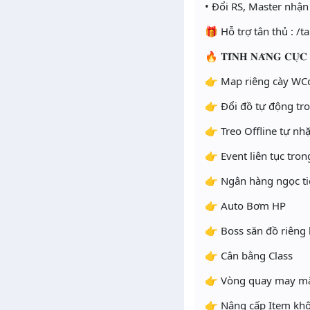
• Đổi RS, Master nhận
🎁 Hỗ trợ tân thủ : /ta
🔥 𝐓𝐈́𝐍𝐇 𝐍𝐀̆𝐍𝐆 𝐂𝐔̛̣𝐂 
👉 Map riêng cày WC
👉 Đổi đồ tự động t
👉 Treo Offline tự nh
👉 Event liên tục tro
👉 Ngân hàng ngọc ti
👉 Auto Bơm HP
👉 Boss săn đồ riêng 
👉 Cân bằng Class
👉 Vòng quay may m
👉 Nâng cấp Item khô