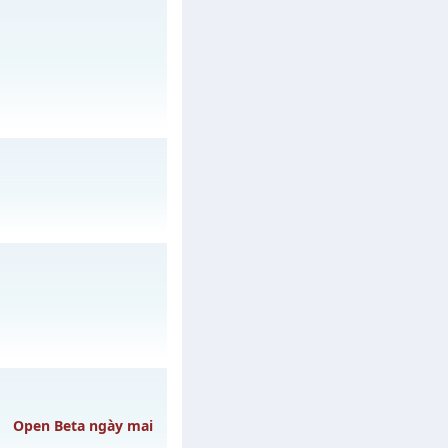
gày 09/08/2626
/muhoalong
vào 08h
 05/08/2626
y 15/08/2626
Open Beta ngày mai