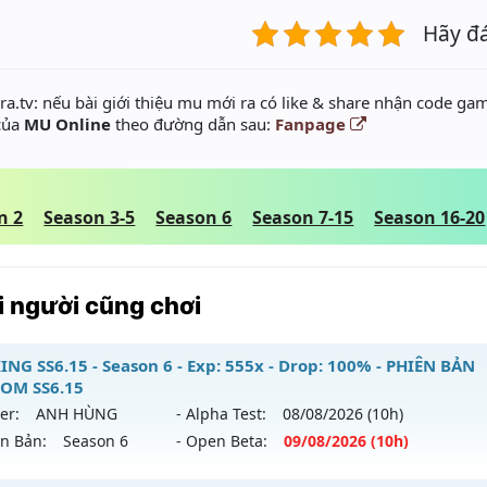
Hãy đ
a.tv: nếu bài giới thiệu mu mới ra có like & share nhận code gam
 của
MU Online
theo đường dẫn sau:
Fanpage
n 2
Season 3-5
Season 6
Season 7-15
Season 16-20
 người cũng chơi
ING SS6.15 - Season 6 - Exp: 555x - Drop: 100% - PHIÊN BẢN
OM SS6.15
er:
ANH HÙNG
- Alpha Test:
08/08
/2026
(10h)
ên Bản:
Season 6
- Open Beta:
09/08
/2026
(10h)