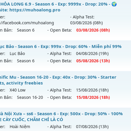
U KING SS6.15 - PHIÊN BẢN CUSTOM SS6.15
HỎA LONG 6.9 - Season 6 - Exp: 9999x - Drop: 20% - 🌍
ite: https://muhoalong.pro
 mới ra tháng 08 2026 - Mở máy chủ
ANH HÙNG
vào 10h n
er:
- Alpha Test:
://facebook.com/muhoalong
03/08
/2026
(08h)
p: 555x - Drop: 100%
ên Bản:
Season 6
- Open Beta:
03/08
/2026
(08h)
ểu reset: Reset In Game
ể loại: Mu Custom thêm đồ mới
HỎA LONG 6.9 - 🌍 Website: https://muhoalong.pro
ục Bảo - Season 6 - Exp: 999x - Drop: 60% - Miễn phí 99%
er:
Lục Bảo
- Alpha Test:
04/08
/2026
(19h)
tihack: SPK
ới ra tháng 08 2026 - Mở máy chủ
https://facebook.com
ên Bản:
Season 6
- Open Beta:
05/08
/2026
(13h)
 03/08/2626
9999x - Drop: 20%
 Lục Bảo - Miễn phí 99%
fic Mu - Season 16-20 - Exp: 40x - Drop: 30% - Starter
s, activity freebies
reset: Non Reset
 mới ra tháng 08 2026 - Mở máy chủ
Lục Bảo
vào 13h ngày
er:
X40 Low
- Alpha Test:
15/08
/2026
(18h)
loại: Mu Nguyên bản Webzen
ên Bản:
Season 16-20
- Open Beta:
15/08
/2026
(18h)
p: 999x - Drop: 60%
ack: XShield
ểu reset: Non Reset
gnific Mu - Starter events, activity freebies
 Nội Xưa – ss6 - Season 6 - Exp: 500x - Drop: 50% - 100%
ể loại: Mu Custom thêm đồ mới
 CÀY CUỐC, CHĂM CHỈ LÀ CÓ
 mới ra tháng 08 2026 - Mở máy chủ
X40 Low
vào 18h ngà
er:
Hoài Niệm
- Alpha Test:
07/08
/2026
(13h)
tihack: SharkAnti