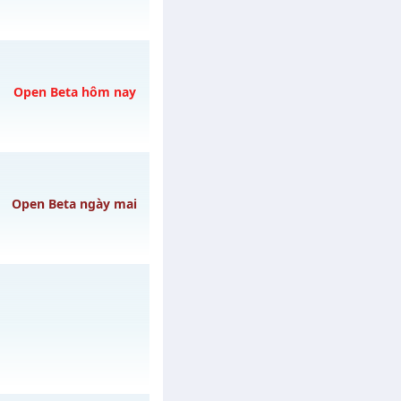
CÓ
gày 09/08/2626
Open Beta hôm nay
vào 19h ngày
Open Beta ngày mai
YCUỐC
h ngày 09/08/2626