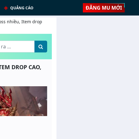
ĐĂNG MU MỚI
QUẢNG CÁO
oss nhiều, Item drop
ITEM DROP CAO,