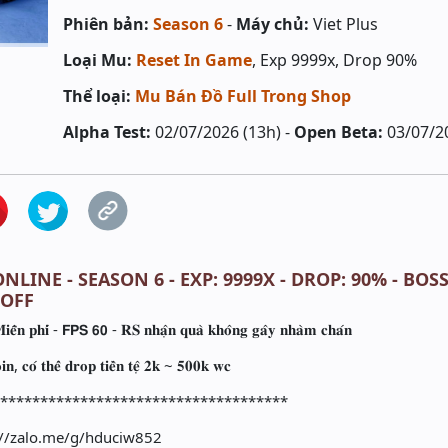
Phiên bản:
Season 6
-
Máy chủ:
Viet Plus
Loại Mu:
Reset In Game
, Exp 9999x, Drop 90%
Thể loại:
Mu Bán Đồ Full Trong Shop
Alpha Test:
02/07/2026 (13h) -
Open Beta:
03/07/2
NLINE - SEASON 6 - EXP: 9999X - DROP: 90% - BOS
 OFF
 𝐩𝐡𝐢́ - 𝗙𝗣𝗦 𝟲𝟬 - 𝐑𝐒 𝐧𝐡𝐚̣̂𝐧 𝐪𝐮𝐚̀ 𝐤𝐡𝐨̂𝐧𝐠 𝐠𝐚̂𝐲 𝐧𝐡𝐚̀𝐦 𝐜𝐡𝐚́𝐧
𝐧, 𝐜𝐨́ 𝐭𝐡𝐞̂̉ 𝐝𝐫𝐨𝐩 𝐭𝐢𝐞̂̀𝐧 𝐭𝐞̣̂ 𝟐𝐤 ~ 𝟓𝟎𝟎𝐤 𝐰𝐜
*************************************
s://zalo.me/g/hduciw852