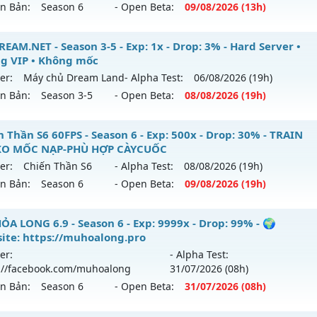
ên Bản:
Season 6
- Open Beta:
09/08
/2026
(13h)
p: 40x - Drop: 30%
ểu reset: Reset In Game
U Hà Nội Xưa – ss6 - 100% GAME CÀY CUỐC, CHĂM CHỈ LÀ 
EAM.NET - Season 3-5 - Exp: 1x - Drop: 3% - Hard Server •
hể loại: Mu Nguyên bản Webzen
g VIP • Không mốc
 mới ra tháng 08 2026 - Mở máy chủ
Hoài Niệm
vào 13h n
er:
Máy chủ Dream Land
- Alpha Test:
06/08
/2026
(19h)
tihack: Mega-Anti
ên Bản:
Season 3-5
- Open Beta:
08/08
/2026
(19h)
p: 500x - Drop: 50%
ểu reset: Reset In Game
DREAM.NET - Hard Server • Không VIP • Không mốc
 Thần S6 60FPS - Season 6 - Exp: 500x - Drop: 30% - TRAIN
hể loại: Mu Nguyên bản Webzen
KO MỐC NẠP-PHÙ HỢP CÀYCUỐC
 mới ra tháng 08 2026 - Mở máy chủ
Máy chủ Dream Land
er:
Chiến Thần S6
- Alpha Test:
08/08
/2026
(19h)
ntihack: BDCAM
/08/2626
ên Bản:
Season 6
- Open Beta:
09/08
/2026
(19h)
p: 1x - Drop: 3%
hiến Thần S6 60FPS - TRAIN WC-KO MỐC NẠP-PHÙ HỢP CÀ
ỎA LONG 6.9 - Season 6 - Exp: 9999x - Drop: 99% - 🌍
ểu reset: Non Reset
ite: https://muhoalong.pro
 mới ra tháng 08 2026 - Mở máy chủ
Chiến Thần S6
vào 19
ể loại: Mu Nguyên bản Webzen
er:
- Alpha Test:
://facebook.com/muhoalong
31/07
/2026
(08h)
p: 500x - Drop: 30%
tihack: Chống Hack/ Dupe 100%
ên Bản:
Season 6
- Open Beta:
31/07
/2026
(08h)
ểu reset: Reset In Game