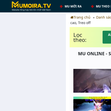
MU MỚI RA
MU THEO 
Trang chủ
Danh sá
cao, Treo off
Lọc
A
theo:
MU ONLINE - S