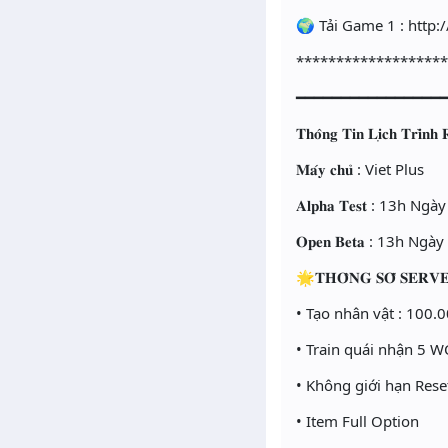
🌍 Tải Game 1 : http:/
******************
━━━━━━━━━━━━━━━━
𝐓𝐡𝐨̂𝐧𝐠 𝐓𝐢𝐧 𝐋𝐢̣𝐜𝐡 𝐓𝐫𝐢̀𝐧𝐡 
𝐌𝐚́𝐲 𝐜𝐡𝐮̉ : Viet Plus
𝐀𝐥𝐩𝐡𝐚 𝐓𝐞𝐬𝐭 : 13h 
𝐎𝐩𝐞𝐧 𝐁𝐞𝐭𝐚 : 13h N
🌟𝐓𝐇𝐎̂𝐍𝐆 𝐒𝐎̂́ 𝐒𝐄𝐑𝐕
• Tạo nhân vật : 100.0
• Train quái nhận 5 WC
• Không giới hạn Rese
• Item Full Option