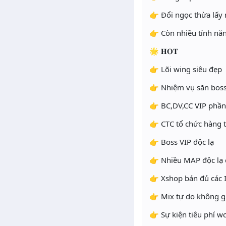
👉 Đổi ngọc thừa lấy
👉 Còn nhiều tính nă
🌟 𝐇𝐎𝐓
👉 Lõi wing siêu đẹp
👉 Nhiệm vụ săn bos
👉 BC,DV,CC VIP phần 
👉 CTC tổ chức hàng 
👉 Boss VIP độc lạ
👉 Nhiều MAP độc lạ
👉 Xshop bán đủ các
👉 Mix tự do không g
👉 Sự kiện tiêu phí 