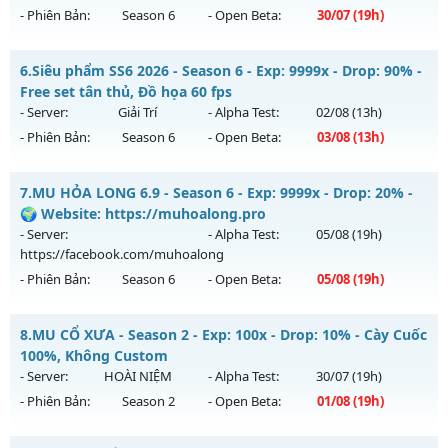
- Phiên Bản:
Season 6
- Open Beta:
30/07
(19h)
Kiểu reset: Reset In Game
Thể loại: Mu Nguyên bản Webzen
MU HỎA LONG 6.9 - 🌍 Website: https://muhoalong.pro
6.
Siêu phẩm SS6 2026 - Season 6 - Exp: 9999x - Drop: 90% -
Antihack: GoldShield
Mu mới ra tháng 07 2026 - Mở máy chủ
Free set tân thủ, Đồ họa 60 fps
https://facebook.com/muhoalong
vào 19h ngày
- Server:
Giải Trí
- Alpha Test:
02/08
(13h)
30/07/2626
- Phiên Bản:
Season 6
- Open Beta:
03/08
(13h)
Exp: 9999x - Drop: 99%
Siêu phẩm SS6 2026 - Free set tân thủ, Đồ họa 60 fps
Kiểu reset: Non Reset
7.
MU HỎA LONG 6.9 - Season 6 - Exp: 9999x - Drop: 20% -
Mu mới ra tháng 08 2026 - Mở máy chủ
Giải Trí
vào 13h
🌍 Website: https://muhoalong.pro
Thể loại: Mu Nguyên bản Webzen
ngày 03/08/2626
- Server:
- Alpha Test:
05/08
(19h)
Antihack: Xshiel
https://facebook.com/muhoalong
Exp: 9999x - Drop: 90%
- Phiên Bản:
Season 6
- Open Beta:
05/08
(19h)
Kiểu reset: Reset In Game
Thể loại: Mu Bán Đồ Full Trong Shop
MU HỎA LONG 6.9 - 🌍 Website: https://muhoalong.pro
8.
MU CỔ XƯA - Season 2 - Exp: 100x - Drop: 10% - Cày Cuốc
Antihack: Anti Phoenix
Mu mới ra tháng 08 2026 - Mở máy chủ
100%, Không Custom
https://facebook.com/muhoalong
vào 19h ngày
- Server:
HOÀI NIỆM
- Alpha Test:
30/07
(19h)
05/08/2626
- Phiên Bản:
Season 2
- Open Beta:
01/08
(19h)
Exp: 9999x - Drop: 20%
MU CỔ XƯA - Cày Cuốc 100%, Không Custom