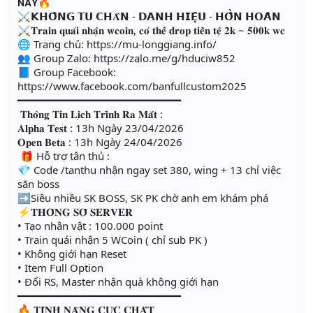
𝗡𝗔𝗬🔥
⚔️𝗞𝗛𝗢̂𝗡𝗚 𝗧𝗨 𝗖𝗛𝐀̂𝗡 - 𝗗𝗔𝗡𝗛 𝗛𝗜𝗘̣̂𝗨 - 𝗛𝗢̂̀𝗡 𝗛𝗢𝗔̀𝗡
⚔️𝐓𝐫𝐚𝐢𝐧 𝐪𝐮𝐚́𝐢 𝐧𝐡𝐚̣̂𝐧 𝐰𝐜𝐨𝐢𝐧, 𝐜𝐨́ 𝐭𝐡𝐞̂̉ 𝐝𝐫𝐨𝐩 𝐭𝐢𝐞̂̀𝐧 𝐭𝐞̣̂ 𝟐𝐤 ~ 𝟓𝟎𝟎𝐤 𝐰𝐜
🌐 Trang chủ: https://mu-longgiang.info/
👥 Group Zalo: https://zalo.me/g/hduciw852
📘 Group Facebook:
https://www.facebook.com/banfullcustom2025
━━━━━━━━━━━━━━━━━━━━━━━━━━
𝐓𝐡𝐨̂𝐧𝐠 𝐓𝐢𝐧 𝐋𝐢̣𝐜𝐡 𝐓𝐫𝐢̀𝐧𝐡 𝐑𝐚 𝐌𝐚̆́𝐭 :
𝐀𝐥𝐩𝐡𝐚 𝐓𝐞𝐬𝐭 : 13h Ngày 23/04/2026
𝐎𝐩𝐞𝐧 𝐁𝐞𝐭𝐚 : 13h Ngày 24/04/2026
🎁 Hỗ trợ tân thủ :
💎 Code /tanthu nhận ngay set 380, wing + 13 chỉ việc
săn boss
➡️Siêu nhiều SK BOSS, SK PK chờ anh em khám phá
⚡𝐓𝐇𝐎̂𝐍𝐆 𝐒𝐎̂́ 𝐒𝐄𝐑𝐕𝐄𝐑
• Tạo nhân vật : 100.000 point
• Train quái nhận 5 WCoin ( chỉ sub PK )
• Không giới hạn Reset
• Item Full Option
• Đổi RS, Master nhận quà không giới hạn
━━━━━━━━━━━━━━━━━━━━━━━━━━
🔥 𝐓𝐈́𝐍𝐇 𝐍𝐀̆𝐍𝐆 𝐂𝐔̛̣𝐂 𝐂𝐇𝐀̂́𝐓