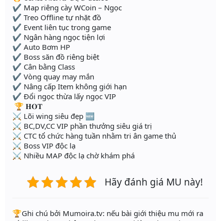
✔️ Map riêng cày WCoin – Ngọc
✔️ Treo Offline tự nhặt đồ
✔️ Event liên tục trong game
✔️ Ngân hàng ngọc tiện lợi
✔️ Auto Bơm HP
✔️ Boss săn đồ riêng biệt
✔️ Cân bằng Class
✔️ Vòng quay may mắn
✔️ Nâng cấp Item không giới hạn
✔️ Đổi ngọc thừa lấy ngọc VIP
🏆 𝐇𝐎𝐓
⚔️ Lõi wing siêu đẹp 🆕
⚔️ BC,DV,CC VIP phần thưởng siêu giá trị
⚔️ CTC tổ chức hàng tuần nhằm tri ân game thủ
⚔️ Boss VIP độc lạ
⚔️ Nhiều MAP độc lạ chờ khám phá
Hãy đánh giá MU này!
️🏆Ghi chú bởi Mumoira.tv: nếu bài giới thiệu mu mới ra