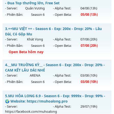
Mu mới ra tháng 08 2026 - Mở máy chủ
DEVIAS
vào 19h
- Đua Top thưởng lớn, Free Set
ngày 07/08/2626
- Server:
Quân Vương
- Alpha Test:
04/08
(13h)
- Phiên Bản:
Season 6
- Open Beta:
05/08
(13h)
Exp: 150x - Drop: 5%
Kiểu reset: Reset In Game
CUSTOM SEASON 6.15 - Đua Top thưởng lớn, Free Set
3.
++MU VIỆT ++ - Season 6 - Exp: 200x - Drop: 20% - Lâu
Thể loại: Mu Nguyên bản Webzen
Mu mới ra tháng 08 2026 - Mở máy chủ
Quân Vương
vào
Dài, Có Gộp Mu
Antihack: BDCAM
13h ngày 05/08/2626
- Server:
Khát Vọng
- Alpha Test:
07/08
(20h)
- Phiên Bản:
Season 6
- Open Beta:
07/08
(20h)
Exp: 9999x - Drop: 90%
Open Beta hôm nay
Kiểu reset: Reset In Game
Thể loại: Mu Bán Đồ Full Trong Shop
++MU VIỆT ++ - Lâu Dài, Có Gộp Mu
4.
__MU TRUỜNG KỲ__ - Season 6 - Exp: 200x - Drop: 20% -
Antihack: Phoenix Season 6.15
Mu mới ra tháng 08 2026 - Mở máy chủ
Khát Vọng
vào 20h
CAM KẾT LÂU DÀI NHÉ
ngày 07/08/2626
- Server:
ARENA
- Alpha Test:
03/08
(10h)
- Phiên Bản:
Season 6
- Open Beta:
03/08
(10h)
Exp: 200x - Drop: 20%
Kiểu reset: Reset In Game
__MU TRUỜNG KỲ__ - CAM KẾT LÂU DÀI NHÉ
5.
MU HỎA LONG 6.9 - Season 6 - Exp: 9999x - Drop: 99% -
Thể loại: Mu Nguyên bản Webzen
Mu mới ra tháng 08 2026 - Mở máy chủ
ARENA
vào 10h
🌍 Website: https://muhoalong.pro
Antihack: Shark Shield
ngày 03/08/2626
- Server:
- Alpha Test:
29/07
(19h)
https://facebook.com/muhoalong
Exp: 200x - Drop: 20%