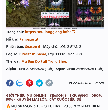
Trang chủ:
https://mu-longgiang.info/
Hỗ trợ:
Fanpage
Phiên bản:
Season 6
-
Máy chủ:
LONG GIANG
Loại Mu:
Reset In Game
, Exp 9999x, Drop 90%
Thể loại:
Mu Bán Đồ Full Trong Shop
Alpha Test:
23/04/2026 (13h) -
Open Beta:
24/04/2026 (13h)
22/04/2026 | 21:20
GIỚI THIỆU MU ONLINE - SEASON 6 - EXP: 9999X - DROP:
90% - KHUYẾN MẠI LỚN, CÀY CUỐC SIÊU DỄ
🔥𝐌𝐔 𝐒𝐄𝐀𝐒𝐎𝐍 𝟔.𝟏𝟓 – 𝗦𝗜𝗘̂𝗨 𝗛𝗔𝗬 𝗙𝗣𝗦 𝟲𝟬 𝗠𝗢̛́𝗜 𝗡𝗛𝗔̂́𝗧 𝗛𝗜𝗘̣̂𝗡