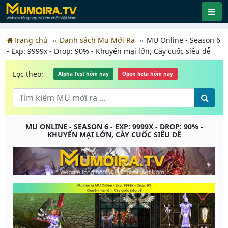
Trang chủ
Danh sách Mu Mới Ra
MU Online - Season 6
- Exp: 9999x - Drop: 90% - Khuyến mại lớn, Cày cuốc siêu dễ
Lọc theo:
Alpha Test hôm nay
Open beta hôm nay
MU ONLINE - SEASON 6 - EXP: 9999X - DROP: 90% -
KHUYẾN MẠI LỚN, CÀY CUỐC SIÊU DỄ