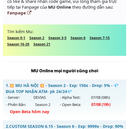
có like & share nhận code game, vui lòng tham gia trực
tiếp tại Fanpage của
MU Online
theo đường dẫn sau:
Fanpage
Tìm kiếm Mu:
Season 0-1
Season 2
Season 3-5
Season 6
Season 7-15
Season 16-20
Season 21
MU Online mọi người cũng chơi
1.
💥 MU HÀ NỘI 💥 - Season 2 - Exp: 150x - Drop: 5% - 💎
ĐUA TOP NHẬN ATM- pk 24/24💎
- Server:
DEVIAS
- Alpha Test:
07/08
(08h)
- Phiên Bản:
Season 2
- Open Beta:
07/08
(19h)
Open Beta hôm nay
💥 MU HÀ NỘI 💥 - 💎 ĐUA TOP NHẬN ATM- pk 24/24💎
2.
CUSTOM SEASON 6.15 - Season 6 - Exp: 9999x - Drop: 90%