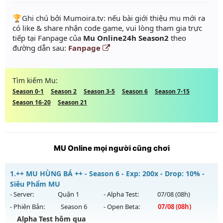
️🏆Ghi chú bởi Mumoira.tv: nếu bài giới thiệu mu mới ra
có like & share nhận code game, vui lòng tham gia trực
tiếp tại Fanpage của
Mu Online24h Season2
theo
đường dẫn sau:
Fanpage
Tìm kiếm Mu:
Season 0-1
Season 2
Season 3-5
Season 6
Season 7-15
Season 16-20
Season 21
MU Online mọi người cũng chơi
1.
++ MU HÙNG BÁ ++ - Season 6 - Exp: 200x - Drop: 10% -
Siêu Phẩm MU
- Server:
Quận 1
- Alpha Test:
07/08
(08h)
- Phiên Bản:
Season 6
- Open Beta:
07/08
(08h)
Alpha Test hôm qua