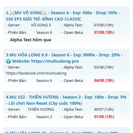
++ MU HÙNG BÁ ++ - Siêu Phẩm MU
2.
⚔️MU VÔ SONG⚔️ - Season 6 - Exp: 500x - Drop: 50% -
Mu mới ra tháng 08 2026 - Mở máy chủ
Quận 1
vào 08h
SS6 EP3 GIẢI TRÍ- ĐỈNH CAO CLASSIC
ngày 07/08/2626
- Server:
VÔ SONG 3
- Alpha Test:
07/08
(10h)
- Phiên Bản:
Season 6
- Open Beta:
07/08
(18h)
Exp: 200x - Drop: 10%
Alpha Test hôm qua
Kiểu reset: Reset In Game
Thể loại: Mu Nguyên bản Webzen
⚔️MU VÔ SONG⚔️ - SS6 EP3 GIẢI TRÍ- ĐỈNH CAO CLASSIC
3.
MU HỎA LONG 6.9 - Season 6 - Exp: 9999x - Drop: 20% -
Antihack: Shark Shield
Mu mới ra tháng 08 2026 - Mở máy chủ
VÔ SONG 3
vào 18h
🌍 Website: https://muhoalong.pro
ngày 07/08/2626
- Server:
- Alpha Test:
03/08
(19h)
https://facebook.com/muhoalong
Exp: 500x - Drop: 50%
- Phiên Bản:
Season 6
- Open Beta:
04/08
(19h)
Kiểu reset: Reset In Game
Thể loại: Mu Nguyên bản Webzen
MU HỎA LONG 6.9 - 🌍 Website: https://muhoalong.pro
4.
MU SS2 - THIÊN VƯƠNG - Season 2 - Exp: 100x - Drop: 5%
Antihack: MU8X
Mu mới ra tháng 08 2026 - Mở máy chủ
- Lối chơi Non-Reset (Cày cuốc 100%)
https://facebook.com/muhoalong
vào 19h ngày
- Server:
THIÊN VƯƠNG
- Alpha Test:
30/07
(13h)
04/08/2626
- Phiên Bản:
Season 2
- Open Beta:
01/08
(13h)
Exp: 9999x - Drop: 20%
MU SS2 - THIÊN VƯƠNG - Lối chơi Non-Reset (Cày cuốc
Kiểu reset: Non Reset