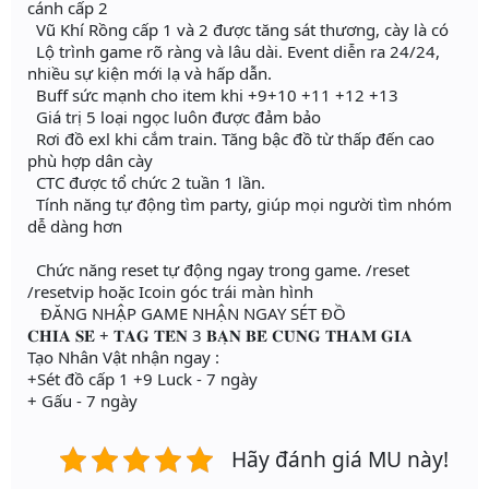
cánh cấp 2
Vũ Khí Rồng cấp 1 và 2 được tăng sát thương, cày là có
Lộ trình game rõ ràng và lâu dài. Event diễn ra 24/24,
nhiều sự kiện mới lạ và hấp dẫn.
Buff sức mạnh cho item khi +9+10 +11 +12 +13
Giá trị 5 loại ngọc luôn được đảm bảo
Rơi đồ exl khi cắm train. Tăng bậc đồ từ thấp đến cao
phù hợp dân cày
CTC được tổ chức 2 tuần 1 lần.
Tính năng tự động tìm party, giúp mọi người tìm nhóm
dễ dàng hơn
Chức năng reset tự động ngay trong game. /reset
/resetvip hoặc Icoin góc trái màn hình
ĐĂNG NHẬP GAME NHẬN NGAY SÉT ĐỒ
𝐂𝐇𝐈𝐀 𝐒𝐄̉ + 𝐓𝐀𝐆 𝐓𝐄̂𝐍 3 𝐁𝐀̣𝐍 𝐁𝐄̀ 𝐂𝐔̀𝐍𝐆 𝐓𝐇𝐀𝐌 𝐆𝐈𝐀
Tạo Nhân Vật nhận ngay :
+Sét đồ cấp 1 +9 Luck - 7 ngày
+ Gấu - 7 ngày
Hãy đánh giá MU này!