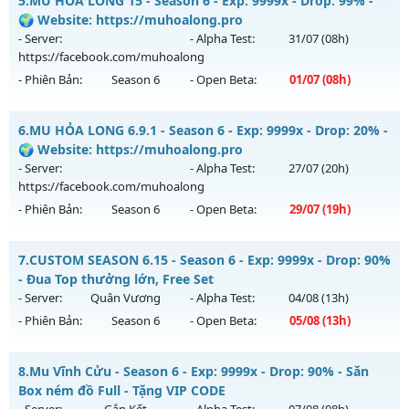
5.
MU HỎA LONG 15 - Season 6 - Exp: 9999x - Drop: 99% -
100%)
🌍 Website: https://muhoalong.pro
Thể loại: Mu Nguyên bản Webzen
Mu mới ra tháng 08 2026 - Mở máy chủ
THIÊN VƯƠNG
vào
- Server:
- Alpha Test:
31/07
(08h)
Antihack: XShield
13h ngày 01/08/2626
https://facebook.com/muhoalong
- Phiên Bản:
Season 6
- Open Beta:
01/07
(08h)
Exp: 100x - Drop: 5%
Kiểu reset: Non Reset
MU HỎA LONG 15 - 🌍 Website: https://muhoalong.pro
6.
MU HỎA LONG 6.9.1 - Season 6 - Exp: 9999x - Drop: 20% -
Thể loại: Mu Nguyên bản Webzen
Mu mới ra tháng 07 2026 - Mở máy chủ
🌍 Website: https://muhoalong.pro
Antihack: XShield
https://facebook.com/muhoalong
vào 08h ngày
- Server:
- Alpha Test:
27/07
(20h)
01/07/2626
https://facebook.com/muhoalong
- Phiên Bản:
Season 6
- Open Beta:
29/07
(19h)
Exp: 9999x - Drop: 99%
Kiểu reset: Non Reset
MU HỎA LONG 6.9.1 - 🌍 Website: https://muhoalong.pro
7.
CUSTOM SEASON 6.15 - Season 6 - Exp: 9999x - Drop: 90%
Thể loại: Mu Nguyên bản Webzen
Mu mới ra tháng 07 2026 - Mở máy chủ
- Đua Top thưởng lớn, Free Set
Antihack: Xshiel
https://facebook.com/muhoalong
vào 19h ngày
- Server:
Quân Vương
- Alpha Test:
04/08
(13h)
29/07/2626
- Phiên Bản:
Season 6
- Open Beta:
05/08
(13h)
Exp: 9999x - Drop: 20%
CUSTOM SEASON 6.15 - Đua Top thưởng lớn, Free Set
Kiểu reset: Non Reset
8.
Mu Vĩnh Cửu - Season 6 - Exp: 9999x - Drop: 90% - Săn
Mu mới ra tháng 08 2026 - Mở máy chủ
Quân Vương
vào
Box ném đồ Full - Tặng VIP CODE
Thể loại: Mu Nguyên bản Webzen
13h ngày 05/08/2626