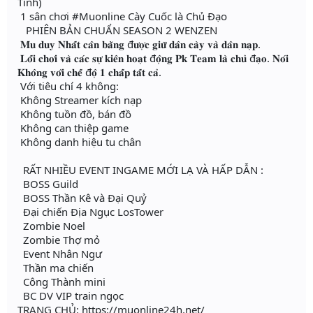
Tính)
1 sân chơi #Muonline Cày Cuốc là Chủ Đạo
PHIÊN BẢN CHUẨN SEASON 2 WENZEN
𝐌𝐮 𝐝𝐮𝐲 𝐍𝐡𝐚̂́𝐭 𝐜𝐚̂𝐧 𝐛𝐚̆̀𝐧𝐠 đ𝐮̛𝐨̛̣𝐜 𝐠𝐢𝐮̛̃ 𝐝𝐚̂𝐧 𝐜𝐚̀𝐲 𝐯𝐚̀ 𝐝𝐚̂𝐧 𝐧𝐚̣𝐩.
𝐋𝐨̂́𝐢 𝐜𝐡𝐨̛𝐢 𝐯𝐚̀ 𝐜𝐚́𝐜 𝐬𝐮̛̣ 𝐤𝐢𝐞̂𝐧 𝐡𝐨𝐚̣𝐭 đ𝐨̣̂𝐧𝐠 𝐏𝐤 𝐓𝐞𝐚𝐦 𝐥𝐚̀ 𝐜𝐡𝐮̉ đ𝐚̣𝐨. 𝐍𝐨́𝐢
𝐊𝐡𝐨̂𝐧𝐠 𝐯𝐨̛́𝐢 𝐜𝐡𝐞̂́ đ𝐨̣̂ 𝟏 𝐜𝐡𝐚̂́𝐩 𝐭𝐚̂́𝐭 𝐜𝐚̉.
Với tiêu chí 4 không:
Không Streamer kích nạp
Không tuồn đồ, bán đồ
Không can thiệp game
Không danh hiệu tu chân
RẤT NHIỀU EVENT INGAME MỚI LẠ VÀ HẤP DẪN :
BOSS Guild
BOSS Thần Kê và Đại Quỷ
Đại chiến Địa Ngục LosTower
Zombie Noel
Zombie Thợ mỏ
Event Nhân Ngư
Thần ma chiến
Công Thành mini
BC DV VIP train ngọc
TRANG CHỦ: https://muonline24h.net/