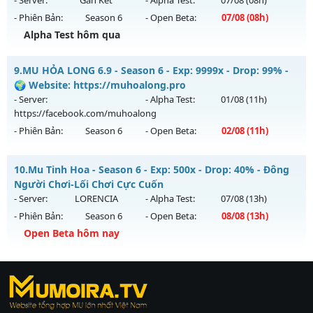
- Server:
Gắn Kết
- Alpha Test:
07/08
(08h)
Antihack: Xshiel
- Phiên Bản:
Season 6
- Open Beta:
07/08
(08h)
Exp: 9999x - Drop: 90%
Alpha Test hôm qua
Kiểu reset: Reset In Game
Thể loại: Mu Bán Đồ Full Trong Shop
Mu Vĩnh Cửu - Săn Box ném đồ Full - Tặng VIP CODE
9.
MU HỎA LONG 6.9 - Season 6 - Exp: 9999x - Drop: 99% -
Antihack: Phoenix Season 6.15
Mu mới ra tháng 08 2026 - Mở máy chủ
Gắn Kết
vào 08h
🌍 Website: https://muhoalong.pro
ngày 07/08/2626
- Server:
- Alpha Test:
01/08
(11h)
https://facebook.com/muhoalong
Exp: 9999x - Drop: 90%
- Phiên Bản:
Season 6
- Open Beta:
02/08
(11h)
Kiểu reset: Reset In Game
Thể loại: Mu Nguyên bản Webzen
MU HỎA LONG 6.9 - 🌍 Website: https://muhoalong.pro
10.
Mu Tinh Hoa - Season 6 - Exp: 500x - Drop: 40% - Đông
Antihack: ICMPROTECT ✅ 🔴 ✨ ⚡️
Mu mới ra tháng 08 2026 - Mở máy chủ
Người Chơi-Lối Chơi Cực Cuốn
https://facebook.com/muhoalong
vào 11h ngày
- Server:
LORENCIA
- Alpha Test:
07/08
(13h)
02/08/2626
- Phiên Bản:
Season 6
- Open Beta:
08/08
(13h)
Exp: 9999x - Drop: 99%
Open Beta hôm nay
Kiểu reset: Non Reset
Mu Tinh Hoa - Đông Người Chơi-Lối Chơi Cực Cuốn
Thể loại: Mu Nguyên bản Webzen
https://ktdb.net/
Mu mới ra tháng 08 2026 - Mở máy chủ
|
789club
|
Jun88
LORENCIA
vào 13h
|
bắn cá
Antihack: XShield
ngày 08/08/2626
đổi thưởng
|
Xôi Lạc