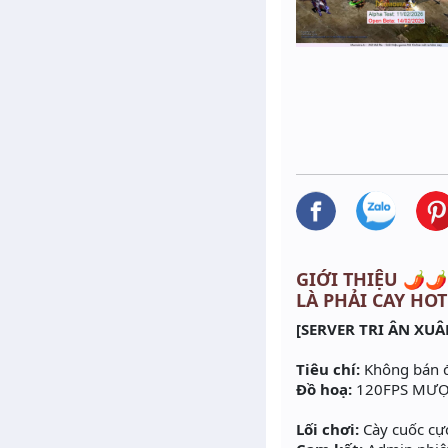
GIỚI THIỆU 🌶️🌶
LÀ PHẢI CAY HOT
[SERVER TRI ÂN XUÂ
Tiêu chí:
Không bán đồ
Đồ hoạ:
120FPS MƯỢT
Lối chơi:
Cày cuốc cự