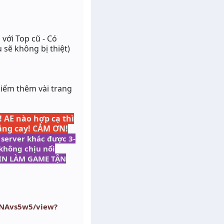
 với Top cũ - Có
 sẽ không bị thiệt)
kiếm thêm vài trang
!
AE nào hợp cạ thì
 đắng cay! CẢM ƠN!
 server khác được 3-
không chịu nổi
DMIN LÀM GAME TẬN
aNAvs5w5/view?