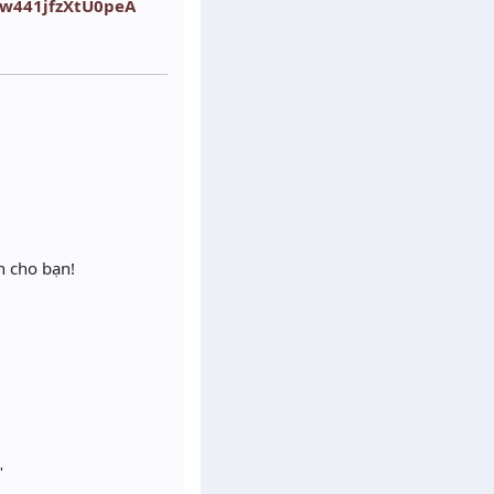
nw441jfzXtU0peA
n cho bạn!
"