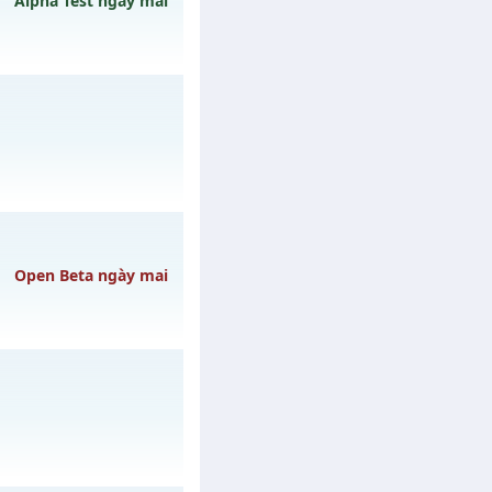
Alpha Test ngày mai
ngày 10/08/2626
L mới
 31/07/2626
Open Beta ngày mai
gày 08/08/2626