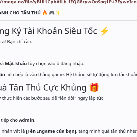
://mega.nz/file/yBUl1Cpb#lLb_fEQG8rywOoSoq1P-i7EyweIc
NH CHO TÂN THỦ
🔥 🎮✨
ăng Ký Tài Khoản Siêu Tốc ⚡
à! Bạn chỉ cần:
và
Mật khẩu
tùy chọn vào ô đăng nhập.
lần
liên tiếp là vào thẳng game. Hệ thống sẽ tự động lưu tài khoả
uà Tân Thủ Cực Khủng 🎁
 thực hiện các bước sau để "lên đời" ngay lập tức:
.
 tiếp cho
Admin
.
 nhân vật là
[Tên Ingame của bạn]
, tặng mình quà tân thủ nhé!