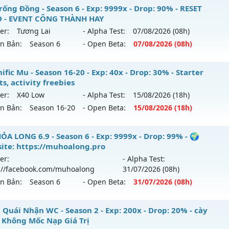
⭐⭐⭐⭐Mu Atlans - free 99%,boss nhiều-hồi sinh
rống Đồng - Season 6 - Exp: 9999x - Drop: 90% - RESET
 - EVENT CÔNG THÀNH HAY
 mới ra tháng 08 2026 - Mở máy chủ
Atlans
vào 13h ngày 
er:
Tương Lai
- Alpha Test:
07/08
/2026
(08h)
ên Bản:
Season 6
- Open Beta:
07/08
/2026
(08h)
p: 500x - Drop: 20%
ểu reset: Reset In Game
u Trống Đồng - RESET AUTO - EVENT CÔNG THÀNH HAY
fic Mu - Season 16-20 - Exp: 40x - Drop: 30% - Starter
hể loại: Mu Nguyên bản Webzen
s, activity freebies
 mới ra tháng 08 2026 - Mở máy chủ
Tương Lai
vào 08h ng
er:
X40 Low
- Alpha Test:
15/08
/2026
(18h)
tihack: chống hack 99%
ên Bản:
Season 16-20
- Open Beta:
15/08
/2026
(18h)
p: 9999x - Drop: 90%
ểu reset: Reset In Game
gnific Mu - Starter events, activity freebies
ỎA LONG 6.9 - Season 6 - Exp: 9999x - Drop: 99% - 🌍
hể loại: Mu Nguyên bản Webzen
ite: https://muhoalong.pro
 mới ra tháng 08 2026 - Mở máy chủ
X40 Low
vào 18h ngà
er:
- Alpha Test:
ntihack: ICMPROTECT ✅ 🔴 ✨ ⚡️
://facebook.com/muhoalong
31/07
/2026
(08h)
p: 40x - Drop: 30%
ên Bản:
Season 6
- Open Beta:
31/07
/2026
(08h)
ểu reset: Reset In Game
hể loại: Mu Nguyên bản Webzen
ỎA LONG 6.9 - 🌍 Website: https://muhoalong.pro
 Quái Nhận WC - Season 2 - Exp: 200x - Drop: 20% - cày
 Không Mốc Nạp Giá Trị
tihack: Mega-Anti
ới ra tháng 07 2026 - Mở máy chủ
https://facebook.com