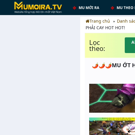
MU MỚI RA
MU THEO 
Trang chủ
Danh sá
PHẢI CAY HOT HOT!
Lọc
A
theo:
🌶️🌶️🌶️MU ỚT H