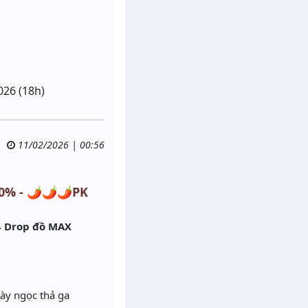
026 (18h)
11/02/2026 | 00:56
% - 🌶️🌶️🌶️PK
4 Drop đồ MAX
cày ngọc thả ga