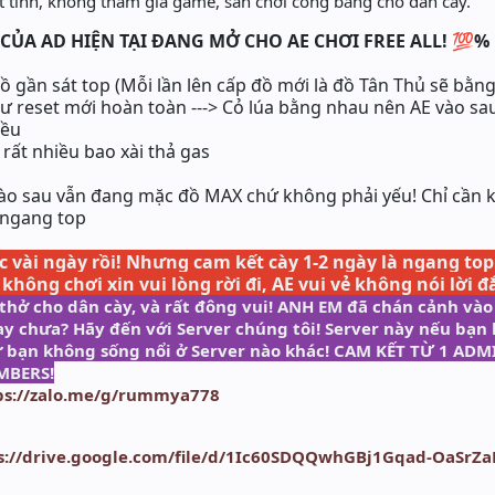
 tình, không tham gia game, sân chơi công bằng cho dân cày.
 CỦA AD HIỆN TẠI ĐANG MỞ CHO AE CHƠI FREE ALL! 💯
%
đồ gần sát top (Mỗi lần lên cấp đồ mới là đồ Tân Thủ sẽ bằng
ư reset mới hoàn toàn ---> Cỏ lúa bằng nhau nên AE vào sau
iều
 rất nhiều bao xài thả gas
vào sau vẫn đang mặc đồ MAX chứ không phải yếu! Chỉ cần 
 ngang top
 vài ngày rồi! Nhưng cam kết cày 1-2 ngày là ngang top
 không chơi xin vui lòng rời đi, AE vui vẻ không nói lời
 thở cho dân cày, và rất đông vui! ANH EM đã chán cảnh vào
y chưa? Hãy đến với Server chúng tôi! Server này nếu bạn 
 sự bạn không sống nổi ở Server nào khác! CAM KẾT TỪ 1 A
MBERS!
ps://zalo.me/g/rummya778
s://drive.google.com/file/d/1Ic60SDQQwhGBj1Gqad-OaSrZ