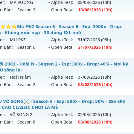
er:
MA VƯƠNG
- Alpha Test:
08/08
/2026
(13h)
 31/07/2626
ên Bản:
Season 2
- Open Beta:
10/08
/2026
(13h)
9999x - Drop: 99%
ain Quái Nhận WC - cày Cuốc Không Mốc Nạp Giá Trị
⭐MU-PKZ Season 6 - Season 6 - Exp: 2000x - Drop:
reset: Non Reset
 - Không mốc nạp - 30 dòng EXL mới
 mới ra tháng 08 2026 - Mở máy chủ
MA VƯƠNG
vào 13h 
loại: Mu Nguyên bản Webzen
er:
MU-PKZ
- Alpha Test:
31/07
/2026
(08h)
ên Bản:
Season 6
- Open Beta:
31/07
/2026
(19h)
p: 200x - Drop: 20%
ack: Xshiel
ểu reset: Reset In Game
⭐⭐⭐⭐MU-PKZ Season 6 - Không mốc nạp - 30 dòng EX
i 2003 - Hoài N - Season 2 - Exp: 300x - Drop: 40% - Nơi ký
hể loại: Mu Nguyên bản Webzen
U sống lại
 mới ra tháng 07 2026 - Mở máy chủ
MU-PKZ
vào 19h ngày
er:
Hoài Niệm
- Alpha Test:
07/08
/2026
(19h)
ntihack: GameGuard
ên Bản:
Season 2
- Open Beta:
08/08
/2026
(14h)
p: 2000x - Drop: 200%
ểu reset: Reset In Game
 Nội 2003 - Hoài N - Nơi ký ức MU sống lại
 VÔ SONG⚔️ - Season 6 - Exp: 500x - Drop: 50% - SS6 EP3
hể loại: Mu Nguyên bản Webzen
 CAO CLASSIC CHƠI LÀ MÊ
 mới ra tháng 08 2026 - Mở máy chủ
Hoài Niệm
vào 14h n
er:
VÔ SONG 2
- Alpha Test:
02/08
/2026
(10h)
tihack: SuperAnti
ên Bản:
Season 6
- Open Beta:
03/08
/2026
(18h)
p: 300x - Drop: 40%
ểu reset: Reset In Game