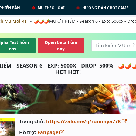
PHIÊN BẢN
MU THEO LOẠI
HƯỚNG DẪN CHƠI GAME
ch Mu Mới Ra
🌶️🌶️🌶️MU ỚT HIỂM - Season 6 - Exp: 5000x - Drop
lpha Test hôm
Open beta hôm
nay
nay
IỂM - SEASON 6 - EXP: 5000X - DROP: 500% - 🌶️🌶️
HOT HOT!
Trang chủ:
https://zalo.me/g/rummya778
Hỗ trợ:
Fanpage