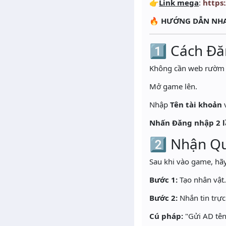
👉
Link mega
:
https
🔥
HƯỚNG DẪN NHA
1️⃣ Cách Đ
Không cần web rườm r
Mở game lên.
Nhập
Tên tài khoản
Nhấn Đăng nhập 2 
2️⃣ Nhận Q
Sau khi vào game, hãy
Bước 1:
Tạo nhân vật
Bước 2:
Nhắn tin trực
Cú pháp:
"Gửi AD tên