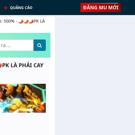
ĐĂNG MU MỚI
QUẢNG CÁO
: 500% - 🌶️🌶️🌶️PK LÀ
🌶️PK LÀ PHẢI CAY