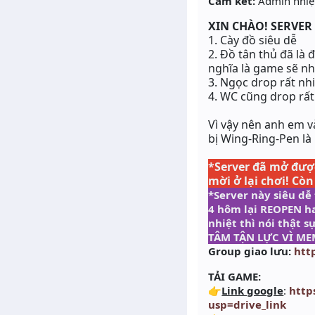
Cam kết:
Admin nhiệt
XIN CHÀO! SERVER
1. Cày đồ siêu dễ
2. Đồ tân thủ đã là 
nghĩa là game sẽ nh
3. Ngọc drop rất nh
4. WC cũng drop rất
Vì vậy nên anh em 
bị
Wing-Ring-Pen
là
*Server đã mở được
mời ở lại chơi! Còn
*Server này siêu dễ
4 hôm lại REOPEN ha
nhiệt thì nói thật
TÂM TẬN LỰC VÌ ME
Group giao lưu:
htt
TẢI GAME:
👉
Link google
:
http
usp=drive_link