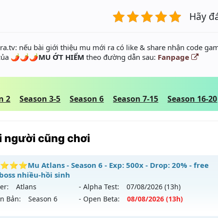
Hãy đ
a.tv: nếu bài giới thiệu mu mới ra có like & share nhận code gam
 của
🌶️🌶️🌶️MU ỚT HIỂM
theo đường dẫn sau:
Fanpage
n 2
Season 3-5
Season 6
Season 7-15
Season 16-20
 người cũng chơi
⭐Mu Atlans - Season 6 - Exp: 500x - Drop: 20% - free
boss nhiều-hồi sinh
er:
Atlans
- Alpha Test:
07/08
/2026
(13h)
ên Bản:
Season 6
- Open Beta:
08/08
/2026
(13h)