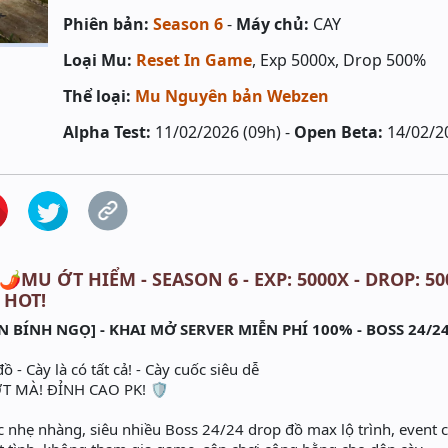
Phiên bản:
Season 6
-
Máy chủ:
CAY
Loại Mu:
Reset In Game
, Exp 5000x, Drop 500%
Thể loại:
Mu Nguyên bản Webzen
Alpha Test:
11/02/2026 (09h) -
Open Beta:
14/02/2
️🌶️MU ỚT HIỂM - SEASON 6 - EXP: 5000X - DROP: 500
 HOT!
N BÍNH NGỌ] - KHAI MỞ SERVER MIỄN PHÍ 100% - BOSS 24/2
 - Cày là có tất cả! - Cày cuốc siêu dễ
 MÀ! ĐỈNH CAO PK! 🛡️
c nhẹ nhàng, siêu nhiều Boss 24/24 drop đồ max lộ trình, event 