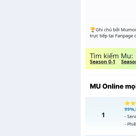
️🏆Ghi chú bởi Mumoir
trực tiếp tại Fanpage
Tìm kiếm Mu:
Season 0-1
Seaso
MU Online mọi
⭐⭐⭐⭐
99%,
1
- Serv
- Phi