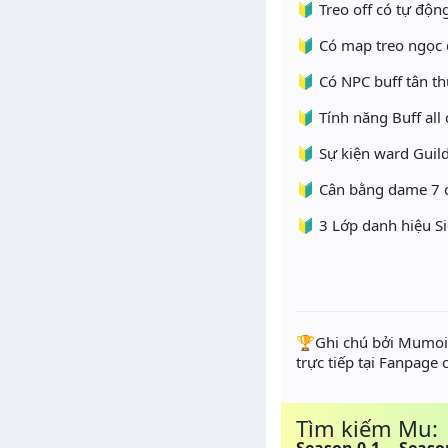
🔰 Treo off có tự động
🔰 Có map treo ngọc 
🔰 Có NPC buff tân t
🔰 Tính năng Buff all 
🔰 Sự kiện ward Guild
🔰 Cân bằng dame 7 c
🔰 3 Lớp danh hiệu S
️🏆Ghi chú bởi Mumoir
trực tiếp tại Fanpage
Tìm kiếm Mu: