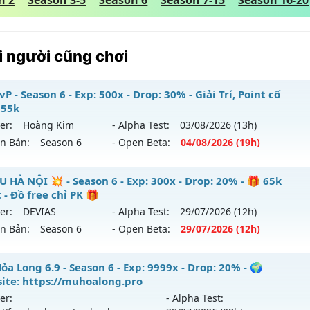
n 2
Season 3-5
Season 6
Season 7-15
Season 16-20
 người cũng chơi
P - Season 6 - Exp: 500x - Drop: 30% - Giải Trí, Point cố
 55k
er:
Hoàng Kim
- Alpha Test:
03/08
/2026
(13h)
ên Bản:
Season 6
- Open Beta:
04/08
/2026
(19h)
 PvP - Giải Trí, Point cố định 55k
U HÀ NỘI 💥 - Season 6 - Exp: 300x - Drop: 20% - 🎁 65k
 - Đồ free chỉ PK 🎁
 mới ra tháng 08 2026 - Mở máy chủ
Hoàng Kim
vào 19h n
er:
DEVIAS
- Alpha Test:
29/07
/2026
(12h)
ên Bản:
Season 6
- Open Beta:
29/07
/2026
(12h)
p: 500x - Drop: 30%
ểu reset: Reset In Game
 MU HÀ NỘI 💥 - 🎁 65k Point - Đồ free chỉ PK 🎁
a Long 6.9 - Season 6 - Exp: 9999x - Drop: 20% - 🌍
hể loại: Mu Nguyên bản Webzen
ite: https://muhoalong.pro
 mới ra tháng 07 2026 - Mở máy chủ
DEVIAS
vào 12h ngày 
er:
- Alpha Test:
tihack: Anti Vip bắt hack tuyệt đối