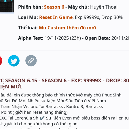
Phiên bản:
Season 6
-
Máy chủ:
Huyền Thoại
Loại Mu:
Reset In Game
, Exp 99999x, Drop 30%
Thể loại:
Mu Custom thêm đồ mới
Alpha Test:
19/11/2025 (23h) -
Open Beta:
20/11/2
 SEASON 6.15 - SEASON 6 - EXP: 99999X - DROP: 30
KIỆN MỚI
u dài xin được thông báo chính thức Mở máy chủ Phục Sinh
0 Set Đồ Mới Nhiều sự Kiện Mới Đầu Tiên ở Viêt Nam
 Train Nhận Wcionc Tại Barracks : Kantru 3, Barracks
Point ( giới hạn reset hàng tháng)
C Tại LorenCia 9h ✔️ Sự Kiện Even mới siêu boss diễn ra lien t
k ,giải trí cho người không có thời gian