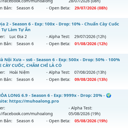
://facebook.com/muhoalong
28/07
/2026
(08h)
p: 300x - Drop: 20%
ên Bản:
Season 6
- Open Beta:
29/07
/2026
(08h)
ểu reset: Reset In Game
ể loại: Mu Custom thêm đồ mới
ỏa Long 6.9 - 🌍 Website: https://muhoalong.pro
ịa 2 - Season 6 - Exp: 100x - Drop: 10% - Chuẩn Cày Cuốc
- Tự Làm Tự Ăn
ntihack: BDCAM
ới ra tháng 07 2026 - Mở máy chủ
https://facebook.com
er:
Lục Địa 2
- Alpha Test:
29/07
/2026
(12h)
 29/07/2626
ên Bản:
Season 6
- Open Beta:
01/08
/2026
(12h)
9999x - Drop: 20%
c Địa 2 - Chuẩn Cày Cuốc Xưa - Tự Làm Tự Ăn
 Nội Xưa – ss6 - Season 6 - Exp: 500x - Drop: 50% - 100%
reset: Non Reset
 CÀY CUỐC, CHĂM CHỈ LÀ CÓ
 mới ra tháng 08 2026 - Mở máy chủ
Lục Địa 2
vào 12h ngà
loại: Mu Nguyên bản Webzen
er:
Hoài Niệm
- Alpha Test:
07/08
/2026
(13h)
ên Bản:
Season 6
- Open Beta:
09/08
/2026
(13h)
p: 100x - Drop: 10%
ack: XShield
ểu reset: Reset In Game
U Hà Nội Xưa – ss6 - 100% GAME CÀY CUỐC, CHĂM CHỈ LÀ 
ỎA LONG 6.9 - Season 6 - Exp: 9999x - Drop: 20% - 🌍
hể loại: Mu Nguyên bản Webzen
ite: https://muhoalong.pro
 mới ra tháng 08 2026 - Mở máy chủ
Hoài Niệm
vào 13h n
er:
- Alpha Test:
tihack: Chống Hack
://facebook.com/muhoalong
05/08
/2026
(19h)
p: 500x - Drop: 50%
ên Bản:
Season 6
- Open Beta:
05/08
/2026
(19h)
ểu reset: Reset In Game