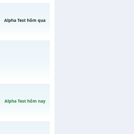
/muhoalong
vào 19h
Alpha Test hôm qua
gày 07/08/2626
/muhoalong
vào 08h
Alpha Test hôm nay