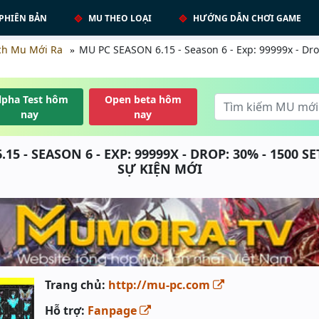
PHIÊN BẢN
MU THEO LOẠI
HƯỚNG DẪN CHƠI GAME
ch Mu Mới Ra
MU PC SEASON 6.15 - Season 6 - Exp: 99999x - Dro
lpha Test hôm
Open beta hôm
nay
nay
15 - SEASON 6 - EXP: 99999X - DROP: 30% - 1500 
SỰ KIỆN MỚI
Trang chủ:
http://mu-pc.com
Hỗ trợ:
Fanpage