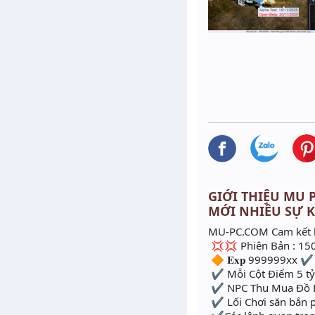
GIỚI THIỆU MU PC
MỚI NHIỀU SỰ 
MU-PC.COM Cam kết lâ
💢💢 Phiên Bản : 150
🔶 𝐄𝐱𝐩 999999xx ✔️
✔️ Mỗi Cột Điểm 5 tỷ 
✔️ NPC Thu Mua Đồ EX
✔️ Lối Chơi săn bắn p