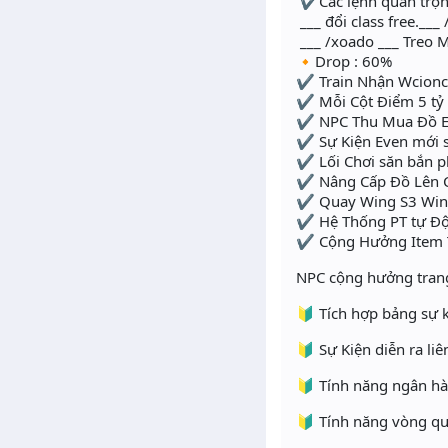
✔️Các lệnh quan trọng
___ đổi class free.___ /
___ /xoado ___ Treo Má
🔸Drop : 60%
✔️ Train Nhận Wcionc 
✔️ Mỗi Cột Điểm 5 tỷ 
✔️ NPC Thu Mua Đồ E
✔️ Sự Kiện Even mới s
✔️ Lối Chơi săn bắn pk
✔️ Nâng Cấp Đồ Lên 
✔️ Quay Wing S3 Win
✔️ Hệ Thống PT tự Đ
✔️ Cộng Hưởng Item T
NPC cộng hưởng tran
🔰 Tích hợp bảng sự k
🔰 Sự Kiện diễn ra liê
🔰 Tính năng ngân h
🔰 Tính năng vòng qu