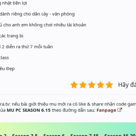
 nhặt tiện lợi
dành riêng cho dân cày - văn phòng
hủ cho anh em không chơi nhiều tài khoản
các trang bị
 2 diễn ra thứ 7 mỗi tuần
lass
iêu Đẹp
Hãy đ
a.tv: nếu bài giới thiệu mu mới ra có like & share nhận code gam
 của
MU PC SEASON 6.15
theo đường dẫn sau:
Fanpage