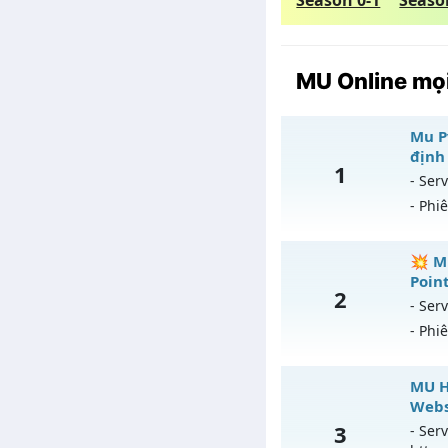
Season 0-1
Seaso
MU Online mọi
Mu Pv
định
1
- Serv
- Phi
Mu
💥 M
Point
2
Mu
- Serv
- Phi
Ex
Ki
💥
MU Hỏ
T
Webs
Mu
3
- Serv
An