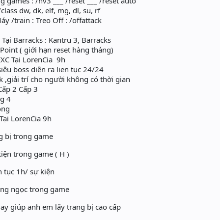
 games : /nv3 ___ /reset ___ /reset auto
class dw, dk, elf, mg, dl, su, rf
y /train : Treo Off : /offattack
Tại Barracks : Kantru 3, Barracks
Point ( giới hạn reset hàng tháng)
XC Tại LorenCia 9h
iêu boss diễn ra lien tục 24/24
 ,giải trí cho người không có thời gian
Cấp 2 Cấp 3
g 4
ộng
ại LorenCia 9h
g bị trong game
iện trong game ( H )
n tục 1h/ sự kiện
àng ngọc trong game
ay giúp anh em lấy trang bị cao cấp