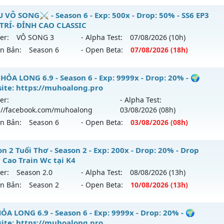
hể loại: Mu Nguyên bản Webzen
ỎA LONG 6.9 - 🌍 Website: https://muhoalong.pro
 VÔ SONG⚔️ - Season 6 - Exp: 500x - Drop: 50% - SS6 EP3
 TRÍ- ĐỈNH CAO CLASSIC
ntihack: BDCAM
ới ra tháng 08 2026 - Mở máy chủ
https://facebook.com
er:
VÔ SONG 3
- Alpha Test:
07/08
/2026
(10h)
 05/08/2626
ên Bản:
Season 6
- Open Beta:
07/08
/2026
(18h)
9999x - Drop: 20%
️MU VÔ SONG⚔️ - SS6 EP3 GIẢI TRÍ- ĐỈNH CAO CLASSIC
HỎA LONG 6.9 - Season 6 - Exp: 9999x - Drop: 20% - 🌍
reset: Non Reset
ite: https://muhoalong.pro
 mới ra tháng 08 2026 - Mở máy chủ
VÔ SONG 3
vào 18h n
loại: Mu Nguyên bản Webzen
er:
- Alpha Test:
://facebook.com/muhoalong
03/08
/2026
(08h)
p: 500x - Drop: 50%
ack: XShield
ên Bản:
Season 6
- Open Beta:
03/08
/2026
(08h)
ểu reset: Reset In Game
hể loại: Mu Nguyên bản Webzen
HỎA LONG 6.9 - 🌍 Website: https://muhoalong.pro
n 2 Tuổi Thơ - Season 2 - Exp: 200x - Drop: 20% - Drop
 Cao Train Wc tại K4
ntihack: MU8X
ới ra tháng 08 2026 - Mở máy chủ
https://facebook.com
er:
Season 2.0
- Alpha Test:
08/08
/2026
(13h)
 03/08/2626
ên Bản:
Season 2
- Open Beta:
10/08
/2026
(13h)
9999x - Drop: 20%
ason 2 Tuổi Thơ - Drop Ngọc Cao Train Wc tại K4
ỎA LONG 6.9 - Season 6 - Exp: 9999x - Drop: 20% - 🌍
reset: Non Reset
ite: https://muhoalong.pro