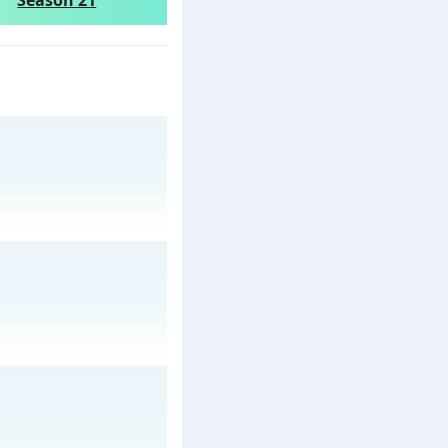
Season 21
gày 04/08/2626
29/07/2626