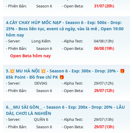
Antihack: KHÔNG THỂ HACK
- Phiên Bản:
Season 6
- Open Beta:
31/07
(20h)
Exp: 200x - Drop: 20%
Kiểu reset: Reset In Game
Mu WarX - 60 FPS - 50K Points - Lộ Trình Dài
4.
CÀY CHAY HÚP MỐC NẠP - Season 6 - Exp: 500x - Drop:
Thể loại: Mu Nguyên bản Webzen
Mu mới ra tháng 07 2026 - Mở máy chủ
Mu WarX
vào 20h
25% - Boss liên tục, event cả ngày, vào là mê , Open 19:00
Antihack: GameGuard
ngày 31/07/2626
hôm nay
- Server:
Long Kiếm
- Alpha Test:
04/08
(13h)
Exp: 400x - Drop: 20%
- Phiên Bản:
Season 6
- Open Beta:
06/08
(19h)
Kiểu reset: Reset In Game
Open Beta hôm nay
Thể loại: Mu Custom thêm đồ mới
CÀY CHAY HÚP MỐC NẠP - Boss liên tục, event cả ngày, vào
Antihack: UGK Shield + Phoenix
5.
💥 MU HÀ NỘI 💥 - Season 6 - Exp: 300x - Drop: 20% - 🎁
là mê , Open 19:00 hôm nay
65k Point - Đồ free chỉ PK 🎁
Mu mới ra tháng 08 2026 - Mở máy chủ
Long Kiếm
vào 19h
- Server:
DEVIAS
- Alpha Test:
29/07
(12h)
ngày 06/08/2626
- Phiên Bản:
Season 6
- Open Beta:
29/07
(12h)
Exp: 500x - Drop: 25%
💥 MU HÀ NỘI 💥 - 🎁 65k Point - Đồ free chỉ PK 🎁
Kiểu reset: Reset In Game
6.
__MU SÀI GÒN__ - Season 6 - Exp: 200x - Drop: 20% - LÂU
Mu mới ra tháng 07 2026 - Mở máy chủ
DEVIAS
vào 12h
DÀI, CHƠI LÀ NGHIỀN
Thể loại: Mu Nguyên bản Webzen
ngày 29/07/2626
- Server:
QUẬN 6
- Alpha Test:
29/07
(13h)
Antihack: VIP SHIELD
- Phiên Bản:
Season 6
- Open Beta:
29/07
(13h)
Exp: 300x - Drop: 20%