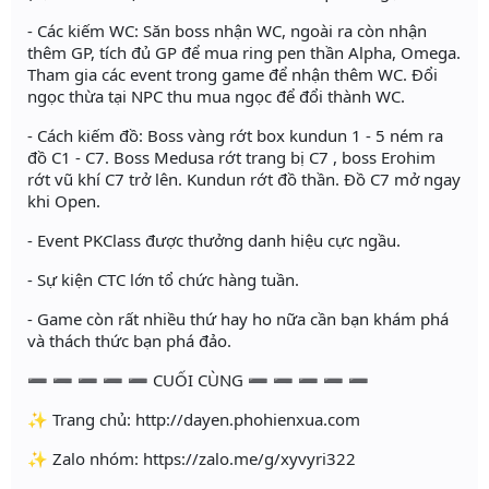
- Các kiếm WC: Săn boss nhận WC, ngoài ra còn nhận
thêm GP, tích đủ GP để mua ring pen thần Alpha, Omega.
Tham gia các event trong game để nhận thêm WC. Đổi
ngọc thừa tại NPC thu mua ngọc để đổi thành WC.
- Cách kiếm đồ: Boss vàng rớt box kundun 1 - 5 ném ra
đồ C1 - C7. Boss Medusa rớt trang bị C7 , boss Erohim
rớt vũ khí C7 trở lên. Kundun rớt đồ thần. Đồ C7 mở ngay
khi Open.
- Event PKClass được thưởng danh hiệu cực ngầu.
- Sự kiện CTC lớn tổ chức hàng tuần.
- Game còn rất nhiều thứ hay ho nữa cần bạn khám phá
và thách thức bạn phá đảo.
➖ ➖ ➖ ➖ ➖ CUỐI CÙNG ➖ ➖ ➖ ➖ ➖
✨ Trang chủ: http://dayen.phohienxua.com
✨ Zalo nhóm: https://zalo.me/g/xyvyri322