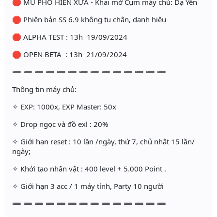
🛑 MU PHỐ HIẾN XƯA - Khai mở Cụm máy chủ: Dạ Yến
🛑 Phiên bản SS 6.9 không tu chân, danh hiệu
🛑 ALPHA TEST : 13h 19/09/2024
🛑 OPEN BETA : 13h 21/09/2024
➖ ➖ ➖ ➖ ➖ ➖ ➖ ➖ ➖ ➖ ➖ ➖ ➖ ➖
Thông tin máy chủ:
✧ EXP: 1000x, EXP Master: 50x
✧ Drop ngọc và đồ exl : 20%
✧ Giới hạn reset : 10 lần /ngày, thứ 7, chủ nhật 15 lần/
ngày;
✧ Khởi tạo nhân vật : 400 level + 5.000 Point .
✧ Giới hạn 3 acc / 1 máy tính, Party 10 người
➖ ➖ ➖ ➖ ➖ ➖ ➖ ➖ ➖ ➖ ➖ ➖ ➖ ➖