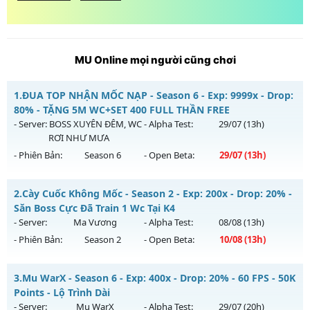
MU Online mọi người cũng chơi
1.
ĐUA TOP NHẬN MỐC NẠP - Season 6 - Exp: 9999x - Drop:
80% - TẶNG 5M WC+SET 400 FULL THẦN FREE
- Server:
BOSS XUYÊN ĐÊM, WC
- Alpha Test:
29/07
(13h)
RƠI NHƯ MƯA
- Phiên Bản:
Season 6
- Open Beta:
29/07
(13h)
ĐUA TOP NHẬN MỐC NẠP - TẶNG 5M WC+SET 400 FULL
2.
Cày Cuốc Không Mốc - Season 2 - Exp: 200x - Drop: 20% -
THẦN FREE
Săn Boss Cực Đã Train 1 Wc Tại K4
Mu mới ra tháng 07 2026 - Mở máy chủ
BOSS XUYÊN ĐÊM,
- Server:
Ma Vương
- Alpha Test:
08/08
(13h)
WC RƠI NHƯ MƯA
vào 13h ngày 29/07/2626
- Phiên Bản:
Season 2
- Open Beta:
10/08
(13h)
Exp: 9999x - Drop: 80%
Cày Cuốc Không Mốc - Săn Boss Cực Đã Train 1 Wc Tại K4
Kiểu reset: Reset In Game
3.
Mu WarX - Season 6 - Exp: 400x - Drop: 20% - 60 FPS - 50K
Mu mới ra tháng 08 2026 - Mở máy chủ
Ma Vương
vào 13h
Points - Lộ Trình Dài
Thể loại: Mu Nguyên bản Webzen
ngày 10/08/2626
- Server:
Mu WarX
- Alpha Test:
29/07
(20h)