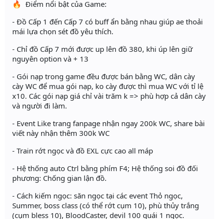
🔥 Điểm nổi bật của Game:
- Đồ Cấp 1 đến Cấp 7 có buff ẩn bằng nhau giúp ae thoải
mái lựa chọn sét đồ yêu thích.
- Chỉ đồ Cấp 7 mới được up lên đồ 380, khi úp lên giữ
nguyên option và + 13
- Gói nạp trong game đều được bán bằng WC, dân cày
cày WC để mua gói nạp, ko cày được thì mua WC với tỉ lệ
x10. Các gói nạp giá chỉ vài trăm k => phù hợp cả dân cày
và người đi làm.
- Event Like trang fanpage nhận ngay 200k WC, share bài
viết này nhận thêm 300k WC
- Train rớt ngọc và đồ EXL cực cao all máp
- Hệ thống auto Ctrl bằng phím F4; Hệ thống soi đồ đối
phương: Chống gian lận đồ.
- Cách kiếm ngọc: săn ngọc tại các event Thỏ ngọc,
Summer, boss class (có thể rớt cụm 10), phù thủy trắng
(cụm bless 10), BloodCaster, devil 100 quái 1 ngọc.