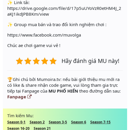
✨ Link tải:
https://drive.google.com/file/d/17p5uUYoVzR0etHM4J_2
aKJ1ikdJPB8Km/view
✨ Group mua bán và trao đổi kinh nghiệm chơi :
https://www.facebook.com/muvolga
Chúc ae chơi game vui vẻ !
Hãy đánh giá MU này!
️🏆Ghi chú bởi Mumoira.tv: nếu bài giới thiệu mu mới ra
có like & share nhận code game, vui lòng tham gia trực
tiếp tại Fanpage của
MU PHỐ HIẾN
theo đường dẫn sau:
Fanpage
Tìm kiếm Mu:
Season 0-1
Season 2
Season 3-5
Season 6
Season 7-15
Season 16-20
Season 21