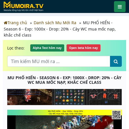
Trang chủ
Danh sách Mu Mới Ra
MU PHỐ HIẾN -
Season 6 - Exp: 1000x - Drop: 20% - Cày WC mua mốc nạp,
khắc chế class
Lọc theo:
Alpha Test hôm nay
Open beta hôm nay
MU PHỐ HIẾN - SEASON 6 - EXP: 1000X - DROP: 20% - CÀY
WC MUA MỐC NẠP, KHẮC CHẾ CLASS