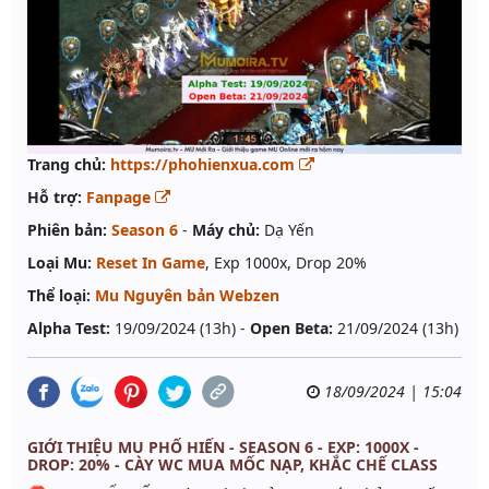
Trang chủ:
https://phohienxua.com
Hỗ trợ:
Fanpage
Phiên bản:
Season 6
-
Máy chủ:
Dạ Yến
Loại Mu:
Reset In Game
, Exp 1000x, Drop 20%
Thể loại:
Mu Nguyên bản Webzen
Alpha Test:
19/09/2024 (13h) -
Open Beta:
21/09/2024 (13h)
18/09/2024 | 15:04
GIỚI THIỆU MU PHỐ HIẾN - SEASON 6 - EXP: 1000X -
DROP: 20% - CÀY WC MUA MỐC NẠP, KHẮC CHẾ CLASS