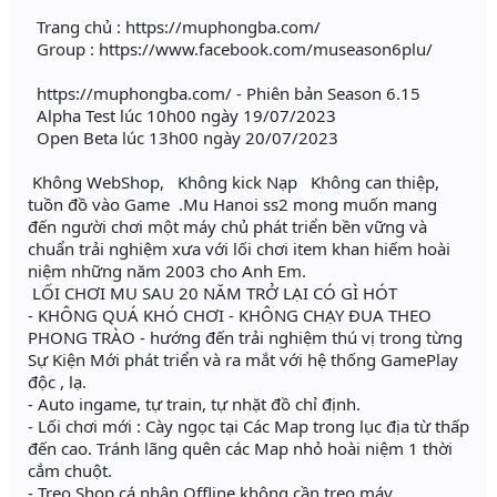
Trang chủ : https://muphongba.com/
Group : https://www.facebook.com/museason6plu/
https://muphongba.com/ - Phiên bản Season 6.15
Alpha Test lúc 10h00 ngày 19/07/2023
Open Beta lúc 13h00 ngày 20/07/2023
Không WebShop, Không kick Nạp Không can thiệp,
tuồn đồ vào Game .Mu Hanoi ss2 mong muốn mang
đến người chơi một máy chủ phát triển bền vững và
chuẩn trải nghiệm xưa với lối chơi item khan hiếm hoài
niệm những năm 2003 cho Anh Em.
LỐI CHƠI MU SAU 20 NĂM TRỞ LẠI CÓ GÌ HÓT
- KHÔNG QUÁ KHÓ CHƠI - KHÔNG CHẠY ĐUA THEO
PHONG TRÀO - hướng đến trải nghiệm thú vị trong từng
Sự Kiện Mới phát triển và ra mắt với hệ thống GamePlay
độc , lạ.
- Auto ingame, tự train, tự nhặt đồ chỉ định.
- Lối chơi mới : Cày ngọc tại Các Map trong lục địa từ thấp
đến cao. Tránh lãng quên các Map nhỏ hoài niệm 1 thời
cắm chuột.
- Treo Shop cá nhân Offline không cần treo máy