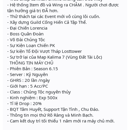
- Hệ thống Item đồ và Wing ra CHẬM . Người chơi được
tận hưởng giá trị ĐÃ hơn.
- Thử thách tại các Event mới vô cùng lôi cuốn.
- Xây dựng Guild Cống Hiến Cả Tập Thể.
- Đại Chiến Lorencia
- Boss Quân Đoàn
- Võ Đài Chủng Tộc
- Sự Kiện Loạn Chiến PK
- Sự kiện Tổ Đội Vượt Tháp Losttower
- Sự trở lại của Map Kalima 7 (Vùng Đất Tài Lộc)
THÔNG TIN MÁY CHỦ
- Phiên Bản : Season 6.15
- Server : Kỷ Nguyên
- GHRS : 20 lần /ngày
- Giới hạn : 5 Acc/PC
- Class : Chủng Tộc nguyên thủy
- Kinh nghiệm : Exp 500x
- Tỉ lệ Drop : 20%
- BQT Tâm Huyết, Support Tận Tình , Chu Đáo.
- Thông tin mọi thứ Rõ Ràng và Minh Bạch.
- Cam kết duy trì tối thiểu 1 năm mới ra máy chủ mới.