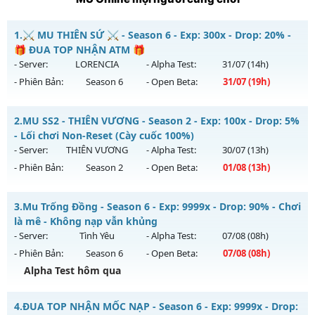
1.
⚔️ MU THIÊN SỨ ⚔️ - Season 6 - Exp: 300x - Drop: 20% -
🎁 ĐUA TOP NHẬN ATM 🎁
- Server:
LORENCIA
- Alpha Test:
31/07
(14h)
- Phiên Bản:
Season 6
- Open Beta:
31/07
(19h)
⚔️ MU THIÊN SỨ ⚔️ - 🎁 ĐUA TOP NHẬN ATM 🎁
2.
MU SS2 - THIÊN VƯƠNG - Season 2 - Exp: 100x - Drop: 5%
Mu mới ra tháng 07 2026 - Mở máy chủ
LORENCIA
vào 19h
- Lối chơi Non-Reset (Cày cuốc 100%)
ngày 31/07/2626
- Server:
THIÊN VƯƠNG
- Alpha Test:
30/07
(13h)
- Phiên Bản:
Season 2
- Open Beta:
01/08
(13h)
Exp: 300x - Drop: 20%
Kiểu reset: Reset In Game
MU SS2 - THIÊN VƯƠNG - Lối chơi Non-Reset (Cày cuốc
3.
Mu Trống Đồng - Season 6 - Exp: 9999x - Drop: 90% - Chơi
Thể loại: Mu Nguyên bản Webzen
100%)
là mê - Không nạp vẫn khủng
Antihack: BDCAM
Mu mới ra tháng 08 2026 - Mở máy chủ
THIÊN VƯƠNG
vào
- Server:
Tình Yêu
- Alpha Test:
07/08
(08h)
13h ngày 01/08/2626
- Phiên Bản:
Season 6
- Open Beta:
07/08
(08h)
Exp: 100x - Drop: 5%
Alpha Test hôm qua
Kiểu reset: Non Reset
Mu Trống Đồng - Chơi là mê - Không nạp vẫn khủng
4.
ĐUA TOP NHẬN MỐC NẠP - Season 6 - Exp: 9999x - Drop:
Thể loại: Mu Nguyên bản Webzen