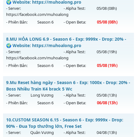
Antihack: goldshield💥
Mu mới ra tháng 08 2026 - Mở máy chủ
🌍 Website: https://muhoalong.pro
https://facebook.com/muhoalong
vào 08h ngày
- Server:
- Alpha Test:
05/08
(08h)
02/08/2626
https://facebook.com/muhoalong
- Phiên Bản:
Season 6
- Open Beta:
05/08
(08h)
Exp: 9999x - Drop: 99%
Kiểu reset: Non Reset
MU HỎA LONG 6.9 - 🌍 Website: https://muhoalong.pro
8.
MU HỎA LONG 6.9 - Season 6 - Exp: 9999x - Drop: 20% -
Thể loại: Mu Nguyên bản Webzen
Mu mới ra tháng 08 2026 - Mở máy chủ
🌍 Website: https://muhoalong.pro
Antihack: XShield
https://facebook.com/muhoalong
vào 08h ngày
- Server:
- Alpha Test:
05/08
(19h)
05/08/2626
https://facebook.com/muhoalong
- Phiên Bản:
Season 6
- Open Beta:
05/08
(19h)
Exp: 9999x - Drop: 20%
Kiểu reset: Non Reset
MU HỎA LONG 6.9 - 🌍 Website: https://muhoalong.pro
9.
Mu Reset hàng ngày - Season 6 - Exp: 1000x - Drop: 20% -
Thể loại: Mu Nguyên bản Webzen
Mu mới ra tháng 08 2026 - Mở máy chủ
Boss Nhiều Train K4 brack 5 Wc
Antihack: XShield
https://facebook.com/muhoalong
vào 19h ngày
- Server:
Long Vương
- Alpha Test:
05/08
(13h)
05/08/2626
- Phiên Bản:
Season 6
- Open Beta:
06/08
(13h)
Exp: 9999x - Drop: 20%
Mu Reset hàng ngày - Boss Nhiều Train K4 brack 5 Wc
Kiểu reset: Non Reset
10.
CUSTOM SEASON 6.15 - Season 6 - Exp: 9999x - Drop:
Mu mới ra tháng 08 2026 - Mở máy chủ
Long Vương
vào
90% - Đua Top thưởng lớn, Free Set
Thể loại: Mu Nguyên bản Webzen
13h ngày 06/08/2626
- Server:
Quân Vương
- Alpha Test:
04/08
(13h)