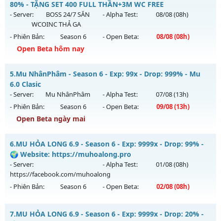
Mu mới ra tháng 08 2026 - Mở máy chủ
Tình Yêu
vào 08h
80% - TẶNG SET 400 FULL THẦN+3M WC FREE
Antihack: XShield
ngày 07/08/2626
- Server:
BOSS 24/7 SĂN
- Alpha Test:
08/08
(08h)
WCOINC THẢ GA
Exp: 9999x - Drop: 90%
- Phiên Bản:
Season 6
- Open Beta:
08/08
(08h)
Kiểu reset: Reset In Game
Open Beta hôm nay
Thể loại: Mu Nguyên bản Webzen
ĐUA TOP NHẬN MỐC NẠP - TẶNG SET 400 FULL THẦN+3M
Antihack: ICMPROTECT ✅ 🔴 ✨ ⚡️
5.
Mu NhânPhâm - Season 6 - Exp: 99x - Drop: 999% - Mu
WC FREE
6.0 Clasic
Mu mới ra tháng 08 2026 - Mở máy chủ
BOSS 24/7 SĂN
- Server:
Mu NhânPhâm
- Alpha Test:
07/08
(13h)
WCOINC THẢ GA
vào 08h ngày 08/08/2626
- Phiên Bản:
Season 6
- Open Beta:
09/08
(13h)
Exp: 9999x - Drop: 80%
Open Beta ngày mai
Kiểu reset: Reset In Game
Mu NhânPhâm - Mu 6.0 Clasic
6.
MU HỎA LONG 6.9 - Season 6 - Exp: 9999x - Drop: 99% -
Thể loại: Mu Nguyên bản Webzen
Mu mới ra tháng 08 2026 - Mở máy chủ
Mu NhânPhâm
vào
🌍 Website: https://muhoalong.pro
Antihack: KHÔNG THỂ HACK
13h ngày 09/08/2626
- Server:
- Alpha Test:
01/08
(08h)
https://facebook.com/muhoalong
Exp: 99x - Drop: 999%
- Phiên Bản:
Season 6
- Open Beta:
02/08
(08h)
Kiểu reset: Reset In Game
Thể loại: Mu Nguyên bản Webzen
MU HỎA LONG 6.9 - 🌍 Website: https://muhoalong.pro
7.
MU HỎA LONG 6.9 - Season 6 - Exp: 9999x - Drop: 20% -