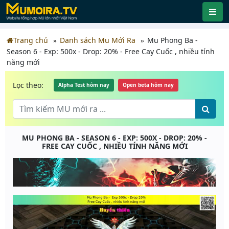
Trang chủ
Danh sách Mu Mới Ra
Mu Phong Ba -
Season 6 - Exp: 500x - Drop: 20% - Free Cay Cuốc , nhiều tính
năng mới
Lọc theo:
Alpha Test hôm nay
Open beta hôm nay
MU PHONG BA - SEASON 6 - EXP: 500X - DROP: 20% -
FREE CAY CUỐC , NHIỀU TÍNH NĂNG MỚI