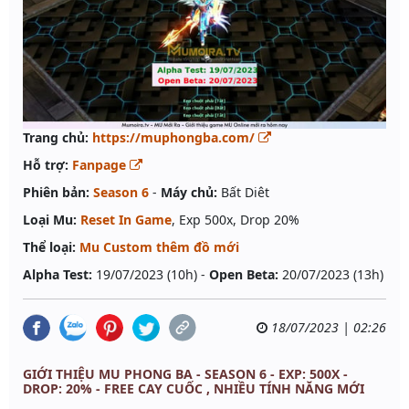
Trang chủ:
https://muphongba.com/
Hỗ trợ:
Fanpage
Phiên bản:
Season 6
-
Máy chủ:
Bất Diêt
Loại Mu:
Reset In Game
, Exp 500x, Drop 20%
Thể loại:
Mu Custom thêm đồ mới
Alpha Test:
19/07/2023 (10h) -
Open Beta:
20/07/2023 (13h)
18/07/2023 | 02:26
GIỚI THIỆU MU PHONG BA - SEASON 6 - EXP: 500X -
DROP: 20% - FREE CAY CUỐC , NHIỀU TÍNH NĂNG MỚI