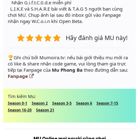
Nhận G.i.f.t.C.0.d.e miễn phí
️ L.Ị.K.E và S.H.Ạ.R.Ẹ bài viết & T.Ạ.G 5 người bạn cùng
chơi MU. Chụp ảnh lại sau đó inbox gửi vào Fanpage
nhận ngay W.C.o.i.n khi Open Beta.
Hãy đánh giá MU này!
️🏆Ghi chú bởi Mumoira.tv: nếu bài giới thiệu mu mới ra
có like & share nhận code game, vui lòng tham gia trực
tiếp tại Fanpage của
Mu Phong Ba
theo đường dẫn sau:
Fanpage
Tìm kiếm Mu:
Season 0-1
Season 2
Season 3-5
Season 6
Season 7-15
Season 16-20
Season 21
MU Online mọi người cũng chơi