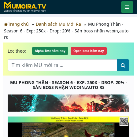
Trang chủ
Danh sách Mu Mới Ra
Mu Phong Thần -
Season 6 - Exp: 250x - Drop: 20% - Săn boss nhận wcoin,auto
rs
Lọc theo:
Alpha Test hôm nay
Open beta hôm nay
MU PHONG THẦN - SEASON 6 - EXP: 250X - DROP: 20% -
SĂN BOSS NHẬN WCOIN,AUTO RS