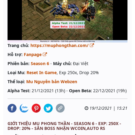
Trang chủ:
https://muphongthan.com/
Hỗ trợ:
Fanpage
Phiên bản:
Season 6
-
Máy chủ:
Đại Việt
Loại Mu:
Reset In Game
, Exp 250x, Drop 20%
Thể loại:
Mu Nguyên bản Webzen
Alpha Test:
21/12/2021 (13h) -
Open Beta:
22/12/2021 (19h)
19/12/2021 | 15:21
GIỚI THIỆU MU PHONG THẦN - SEASON 6 - EXP: 250X -
DROP: 20% - SĂN BOSS NHẬN WCOIN,AUTO RS