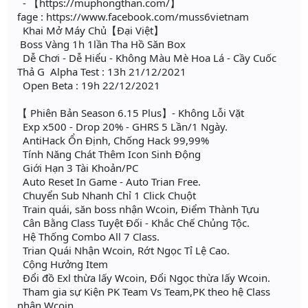
- 【https://muphongthan.com/】
fage : https://www.facebook.com/muss6vietnam
Khai Mở Máy Chủ【Đại Việt】
Boss Vàng 1h 1lần Tha Hồ Săn Box
Dễ Chơi - Dễ Hiểu - Không Màu Mè Hoa Lá - Cầy Cuốc
Thả G Alpha Test : 13h 21/12/2021
Open Beta : 19h 22/12/2021
【 Phiên Bản Season 6.15 Plus】- Không Lỗi Vặt
Exp x500 - Drop 20% - GHRS 5 Lần/1 Ngày.
AntiHack Ổn Định, Chống Hack 99,99%
Tính Năng Chát Thêm Icon Sinh Động
Giới Hạn 3 Tài Khoản/PC
Auto Reset In Game - Auto Trian Free.
Chuyển Sub Nhanh Chỉ 1 Click Chuột
Train quái, săn boss nhận Wcoin, Điểm Thành Tựu
Cân Bằng Class Tuyệt Đối - Khắc Chế Chủng Tộc.
Hệ Thống Combo All 7 Class.
Trian Quái Nhận Wcoin, Rớt Ngọc Tỉ Lệ Cao.
Cộng Hưởng Item
Đổi đồ Exl thừa lấy Wcoin, Đổi Ngọc thừa lấy Wcoin.
Tham gia sự Kiện PK Team Vs Team,PK theo hệ Class
nhận Wcoin.