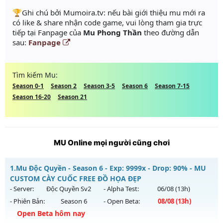
️🏆Ghi chú bởi Mumoira.tv: nếu bài giới thiệu mu mới ra
có like & share nhận code game, vui lòng tham gia trực
tiếp tại Fanpage của
Mu Phong Thần
theo đường dẫn
sau:
Fanpage
Tìm kiếm Mu:
Season 0-1
Season 2
Season 3-5
Season 6
Season 7-15
Season 16-20
Season 21
MU Online mọi người cũng chơi
1.
Mu Độc Quyền - Season 6 - Exp: 9999x - Drop: 90% - MU
CUSTOM CÀY CUỐC FREE ĐỒ HỌA ĐẸP
- Server:
Độc Quyền Sv2
- Alpha Test:
06/08
(13h)
- Phiên Bản:
Season 6
- Open Beta:
08/08
(13h)
Open Beta hôm nay