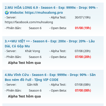
Mu Độc Quyền - MU CUSTOM CÀY CUỐC FREE ĐỒ HỌA ĐẸP
2.
MU HỎA LONG 6.9 - Season 6 - Exp: 9999x - Drop: 99% -
Mu mới ra tháng 08 2026 - Mở máy chủ
Độc Quyền Sv2
vào
🌍 Website: https://muhoalong.pro
13h ngày 08/08/2626
- Server:
- Alpha Test:
30/07
(19h)
https://facebook.com/muhoalong
Exp: 9999x - Drop: 90%
- Phiên Bản:
Season 6
- Open Beta:
01/08
(19h)
Kiểu reset: Reset In Game
Thể loại: Mu Custom thêm đồ mới
MU HỎA LONG 6.9 - 🌍 Website: https://muhoalong.pro
3.
++MU VIỆT ++ - Season 6 - Exp: 200x - Drop: 20% - Lâu
Antihack: SharkGaurd
Mu mới ra tháng 08 2026 - Mở máy chủ
Dài, Có Gộp Mu
https://facebook.com/muhoalong
vào 19h ngày
- Server:
Khát Vọng
- Alpha Test:
07/08
(20h)
01/08/2626
- Phiên Bản:
Season 6
- Open Beta:
07/08
(20h)
Exp: 9999x - Drop: 99%
Alpha Test hôm qua
Kiểu reset: Non Reset
++MU VIỆT ++ - Lâu Dài, Có Gộp Mu
4.
Mu Vĩnh Cửu - Season 6 - Exp: 9999x - Drop: 90% - Săn
Thể loại: Mu Nguyên bản Webzen
Mu mới ra tháng 08 2026 - Mở máy chủ
Khát Vọng
vào 20h
Box ném đồ Full - Tặng VIP CODE
Antihack: XShield
ngày 07/08/2626
- Server:
Gắn Kết
- Alpha Test:
07/08
(08h)
- Phiên Bản:
Season 6
- Open Beta:
07/08
(08h)
Exp: 200x - Drop: 20%
Alpha Test hôm qua
Kiểu reset: Reset In Game
Thể loại: Mu Nguyên bản Webzen
Mu Vĩnh Cửu - Săn Box ném đồ Full - Tặng VIP CODE