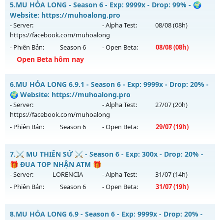
5.
MU HỎA LONG - Season 6 - Exp: 9999x - Drop: 99% - 🌍
Antihack: Shark Shield
Mu mới ra tháng 08 2026 - Mở máy chủ
Gắn Kết
vào 08h
Website: https://muhoalong.pro
ngày 07/08/2626
- Server:
- Alpha Test:
08/08
(08h)
https://facebook.com/muhoalong
Exp: 9999x - Drop: 90%
- Phiên Bản:
Season 6
- Open Beta:
08/08
(08h)
Kiểu reset: Reset In Game
Open Beta hôm nay
Thể loại: Mu Nguyên bản Webzen
MU HỎA LONG - 🌍 Website: https://muhoalong.pro
Antihack: ICMPROTECT ✅ 🔴 ✨ ⚡️
6.
MU HỎA LONG 6.9.1 - Season 6 - Exp: 9999x - Drop: 20% -
Mu mới ra tháng 08 2026 - Mở máy chủ
🌍 Website: https://muhoalong.pro
https://facebook.com/muhoalong
vào 08h ngày
- Server:
- Alpha Test:
27/07
(20h)
08/08/2626
https://facebook.com/muhoalong
- Phiên Bản:
Season 6
- Open Beta:
29/07
(19h)
Exp: 9999x - Drop: 99%
Kiểu reset: Non Reset
MU HỎA LONG 6.9.1 - 🌍 Website: https://muhoalong.pro
7.
⚔️ MU THIÊN SỨ ⚔️ - Season 6 - Exp: 300x - Drop: 20% -
Thể loại: Mu Nguyên bản Webzen
Mu mới ra tháng 07 2026 - Mở máy chủ
🎁 ĐUA TOP NHẬN ATM 🎁
Antihack: XShield
https://facebook.com/muhoalong
vào 19h ngày
- Server:
LORENCIA
- Alpha Test:
31/07
(14h)
29/07/2626
- Phiên Bản:
Season 6
- Open Beta:
31/07
(19h)
Exp: 9999x - Drop: 20%
⚔️ MU THIÊN SỨ ⚔️ - 🎁 ĐUA TOP NHẬN ATM 🎁
Kiểu reset: Non Reset
8.
MU HỎA LONG 6.9 - Season 6 - Exp: 9999x - Drop: 20% -