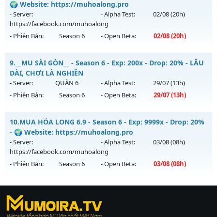
Mu mới ra tháng 07 2026 - Mở máy chủ
LORENCIA
vào 19h
🌍 Website: https://muhoalong.pro
Thể loại: Mu Nguyên bản Webzen
ngày 31/07/2626
- Server:
- Alpha Test:
02/08
(20h)
Antihack: Xshiel
https://facebook.com/muhoalong
Exp: 300x - Drop: 20%
- Phiên Bản:
Season 6
- Open Beta:
02/08
(20h)
Kiểu reset: Reset In Game
Thể loại: Mu Nguyên bản Webzen
MU HỎA LONG 6.9 - 🌍 Website: https://muhoalong.pro
9.
__MU SÀI GÒN__ - Season 6 - Exp: 200x - Drop: 20% - LÂU
Antihack: BDCAM
Mu mới ra tháng 08 2026 - Mở máy chủ
DÀI, CHƠI LÀ NGHIỀN
https://facebook.com/muhoalong
vào 20h ngày
- Server:
QUẬN 6
- Alpha Test:
29/07
(13h)
02/08/2626
- Phiên Bản:
Season 6
- Open Beta:
29/07
(13h)
Exp: 9999x - Drop: 20%
__MU SÀI GÒN__ - LÂU DÀI, CHƠI LÀ NGHIỀN
Kiểu reset: Non Reset
10.
MUA HỎA LONG 6.9 - Season 6 - Exp: 9999x - Drop: 20%
Mu mới ra tháng 07 2026 - Mở máy chủ
QUẬN 6
vào 13h
- 🌍 Website: https://muhoalong.pro
Thể loại: Mu Nguyên bản Webzen
ngày 29/07/2626
- Server:
- Alpha Test:
03/08
(08h)
Antihack: XShield
https://facebook.com/muhoalong
Exp: 200x - Drop: 20%
- Phiên Bản:
Season 6
- Open Beta:
03/08
(08h)
Kiểu reset: Reset In Game
Thể loại: Mu Nguyên bản Webzen
MUA HỎA LONG 6.9 - 🌍 Website: https://muhoalong.pro
Antihack: AntiShark
https://ktdb.net/
Mu mới ra tháng 08 2026 - Mở máy chủ
|
789club
|
Jun88
|
bắn cá
https://facebook.com/muhoalong
vào 08h ngày
đổi thưởng
|
Xôi Lạc