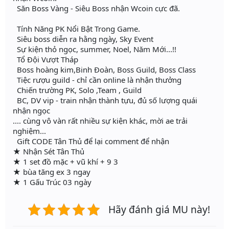
Săn Boss Vàng - Siêu Boss nhận Wcoin cực đã.
Tính Năng PK Nổi Bật Trong Game.
Siêu boss diễn ra hằng ngày, Sky Event
Sự kiện thỏ ngọc, summer, Noel, Năm Mới...!!
Tổ Đội Vượt Tháp
Boss hoàng kim,Binh Đoàn, Boss Guild, Boss Class
Tiệc rượu guild - chỉ cần online là nhận thưởng
Chiến trường PK, Solo ,Team , Guild
BC, DV vip - train nhận thành tựu, đủ số lượng quái
nhận ngọc
.... cùng vô vàn rất nhiều sự kiện khác, mời ae trải
nghiệm...
Gift CODE Tân Thủ để lại comment để nhận
★ Nhận Sét Tân Thủ
★ 1 set đồ mặc + vũ khí + 9 3
★ bùa tăng ex 3 ngay
★ 1 Gấu Trúc 03 ngày
Hãy đánh giá MU này!