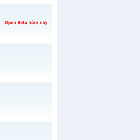
gày 01/08/2626
Open Beta hôm nay
 06/08/2626
 ngày 29/07/2626
29/07/2626