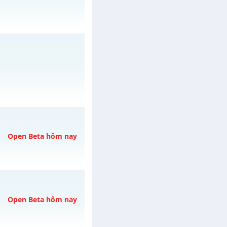
gày 10/08/2626
/muhoalong
vào 13h
Open Beta hôm nay
ngày 06/08/2626
Open Beta hôm nay