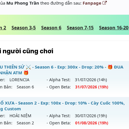
 của
Mu Phong Trần
theo đường dẫn sau:
Fanpage
n 2
Season 3-5
Season 6
Season 7-15
Season 16-20
 người cũng chơi
U THIÊN SỨ ⚔️ - Season 6 - Exp: 300x - Drop: 20% - 🎁 ĐUA
NHẬN ATM 🎁
er:
LORENCIA
- Alpha Test:
31/07
/2026
(14h)
ên Bản:
Season 6
- Open Beta:
31/07
/2026
(19h)
️ MU THIÊN SỨ ⚔️ - 🎁 ĐUA TOP NHẬN ATM 🎁
Ổ XƯA - Season 2 - Exp: 100x - Drop: 10% - Cày Cuốc 100%,
g Custom
 mới ra tháng 07 2026 - Mở máy chủ
LORENCIA
vào 19h ng
er:
HOÀI NIỆM
- Alpha Test:
30/07
/2026
(19h)
ên Bản:
Season 2
- Open Beta:
01/08
/2026
(19h)
p: 300x - Drop: 20%