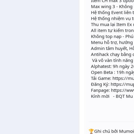
Item CH max 3 optio
Max wing 3 - Không
Hệ thống Event liên 
Hệ thống nhiệm vụ t
Thu mua lại Item Ex 
All item tự kiếm tron
Không top nạp - Phú
Menu hỗ trợ, hướng 
Admin tâm huyết, Hỗ 
Antihack chạy bằng c
️ Và vô vàn tính năn
Alphatest: 9h ngày 
Open Beta : 19h ngà
Tải Game: https://m
Đăng Ký: https://mu
Fanpage: https://w
Kính mời - BQT Mu P
️🏆Ghi chú bởi Mumoir