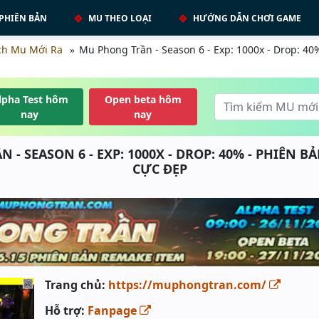
PHIÊN BẢN
MU THEO LOẠI
HƯỚNG DẪN CHƠI GAME
ch Mu Mới Ra
Mu Phong Trần - Season 6 - Exp: 1000x - Drop: 4
lpha Test hôm
Open beta hôm
nay
nay
 - SEASON 6 - EXP: 1000X - DROP: 40% - PHIÊN B
CỰC ĐẸP
Trang chủ:
https://muphongtran.com/
Hỗ trợ:
Fanpage