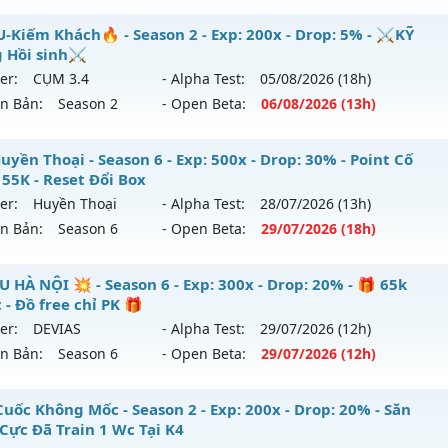
ểu reset: Reset In Game
U CỔ XƯA - Cày Cuốc 100%, Không Custom
-Kiếm Khách🔥 - Season 2 - Exp: 200x - Drop: 5% - ⚔️KỸ
hể loại: Mu Nguyên bản Webzen
 Hồi sinh⚔️
 mới ra tháng 08 2026 - Mở máy chủ
HOÀI NIỆM
vào 19h n
er:
CỤM 3.4
- Alpha Test:
05/08
/2026
(18h)
ntihack: BDCAM
ên Bản:
Season 2
- Open Beta:
06/08
/2026
(13h)
p: 100x - Drop: 10%
ểu reset: Reset In Game
MU-Kiếm Khách🔥 - ⚔️KỸ Năng Hồi sinh⚔️
yền Thoại - Season 6 - Exp: 500x - Drop: 30% - Point Cố
hể loại: Mu Nguyên bản Webzen
 55K - Reset Đổi Box
 mới ra tháng 08 2026 - Mở máy chủ
CỤM 3.4
vào 13h ngày
er:
Huyền Thoại
- Alpha Test:
28/07
/2026
(13h)
tihack: Phiên bản mới nhất
ên Bản:
Season 6
- Open Beta:
29/07
/2026
(18h)
p: 200x - Drop: 5%
ểu reset: Reset In Game
 Huyền Thoại - Point Cố Định 55K - Reset Đổi Box
U HÀ NỘI 💥 - Season 6 - Exp: 300x - Drop: 20% - 🎁 65k
hể loại: Mu Nguyên bản Webzen
 - Đồ free chỉ PK 🎁
 mới ra tháng 07 2026 - Mở máy chủ
Huyền Thoại
vào 18h
er:
DEVIAS
- Alpha Test:
29/07
/2026
(12h)
tihack: Sharkguard
ên Bản:
Season 6
- Open Beta:
29/07
/2026
(12h)
p: 500x - Drop: 30%
ểu reset: Reset In Game
 MU HÀ NỘI 💥 - 🎁 65k Point - Đồ free chỉ PK 🎁
Cuốc Không Mốc - Season 2 - Exp: 200x - Drop: 20% - Săn
hể loại: Mu Nguyên bản Webzen
 Cực Đã Train 1 Wc Tại K4
 mới ra tháng 07 2026 - Mở máy chủ
DEVIAS
vào 12h ngày 