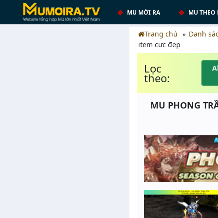
MU MỚI RA
MU THEO 
Trang chủ
Danh sá
item cực đẹp
Lọc
A
theo:
MU PHONG TRẦN