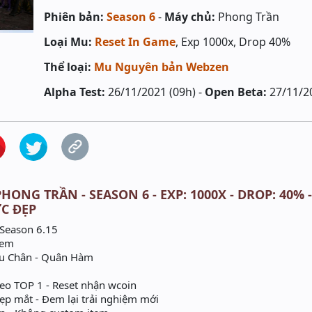
Phiên bản:
Season 6
-
Máy chủ:
Phong Trần
Loại Mu:
Reset In Game
, Exp 1000x, Drop 40%
Thể loại:
Mu Nguyên bản Webzen
Alpha Test:
26/11/2021 (09h) -
Open Beta:
27/11/2
HONG TRẦN - SEASON 6 - EXP: 1000X - DROP: 40% 
C ĐẸP
Season 6.15
tem
u Chân - Quân Hàm
o TOP 1 - Reset nhận wcoin
p mắt - Đem lại trải nghiệm mới