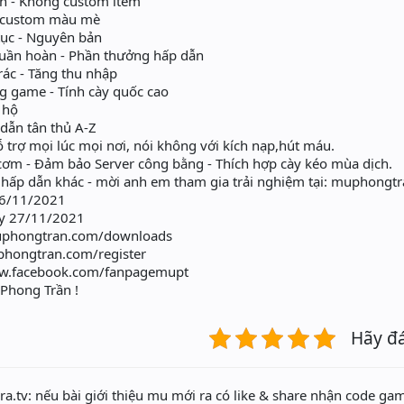
n - Không custom item
 custom màu mè
tục - Nguyên bản
uần hoàn - Phần thưởng hấp dẫn
rác - Tăng thu nhập
g game - Tính cày quốc cao
 hộ
dẫn tân thủ A-Z
trợ mọi lúc mọi nơi, nói không với kích nạp,hút máu.
ơm - Đảm bảo Server công bằng - Thích hợp cày kéo mùa dịch.
g hấp dẫn khác - mời anh em tham gia trải nghiệm tại: muphongt
26/11/2021
y 27/11/2021
uphongtran.com/downloads
phongtran.com/register
ww.facebook.com/fanpagemupt
hong Trần !
Hãy đ
a.tv: nếu bài giới thiệu mu mới ra có like & share nhận code gam