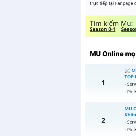
trực tiếp tại Fanpage
Tìm kiếm Mu:
Season 0-1
Seaso
MU Online mọi
⚔️ M
TOP 
1
- Serv
- Phi
⚔
MU C
Khôn
2
Mu
- Serv
- Phi
Ex