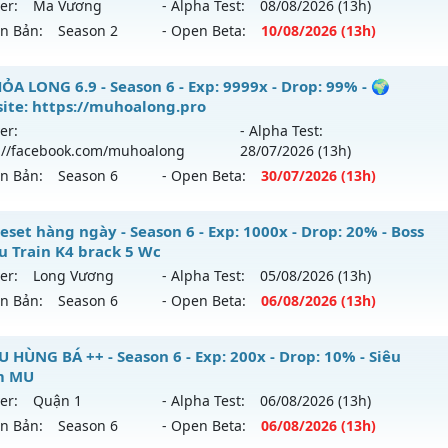
er:
Ma Vương
- Alpha Test:
08/08
/2026
(13h)
tihack: Anti Vip Chống hack tuyệt đối
ên Bản:
Season 2
- Open Beta:
10/08
/2026
(13h)
p: 300x - Drop: 20%
ểu reset: Reset In Game
y Cuốc Không Mốc - Săn Boss Cực Đã Train 1 Wc Tại K4
ỎA LONG 6.9 - Season 6 - Exp: 9999x - Drop: 99% - 🌍
ể loại: Mu Custom thêm đồ mới
ite: https://muhoalong.pro
 mới ra tháng 08 2026 - Mở máy chủ
Ma Vương
vào 13h n
er:
- Alpha Test:
ntihack: BDCAM
://facebook.com/muhoalong
28/07
/2026
(13h)
p: 200x - Drop: 20%
ên Bản:
Season 6
- Open Beta:
30/07
/2026
(13h)
ểu reset: Reset In Game
hể loại: Mu Nguyên bản Webzen
ỎA LONG 6.9 - 🌍 Website: https://muhoalong.pro
eset hàng ngày - Season 6 - Exp: 1000x - Drop: 20% - Boss
u Train K4 brack 5 Wc
ntihack: GameGuard
ới ra tháng 07 2026 - Mở máy chủ
https://facebook.com
er:
Long Vương
- Alpha Test:
05/08
/2026
(13h)
 30/07/2626
ên Bản:
Season 6
- Open Beta:
06/08
/2026
(13h)
9999x - Drop: 99%
 Reset hàng ngày - Boss Nhiều Train K4 brack 5 Wc
U HÙNG BÁ ++ - Season 6 - Exp: 200x - Drop: 10% - Siêu
reset: Non Reset
m MU
 mới ra tháng 08 2026 - Mở máy chủ
Long Vương
vào 13h 
loại: Mu Nguyên bản Webzen
er:
Quận 1
- Alpha Test:
06/08
/2026
(13h)
ên Bản:
Season 6
- Open Beta:
06/08
/2026
(13h)
p: 1000x - Drop: 20%
ack: Xshiel