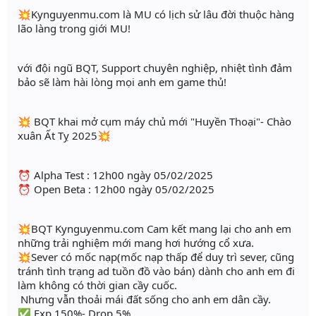
💥Kynguyenmu.com là MU có lịch sử lâu đời thuộc hàng
lão làng trong giới MU!
với đội ngũ BQT, Support chuyên nghiệp, nhiệt tình đảm
bảo sẽ làm hài lòng mọi anh em game thủ!
💥 BQT khai mở cụm máy chủ mới "Huyền Thoại"- Chào
xuân Ất Tỵ 2025💥
⏰ Alpha Test : 12h00 ngày 05/02/2025
⏰ Open Beta : 12h00 ngày 05/02/2025
💥BQT Kynguyenmu.com Cam kết mang lại cho anh em
những trải nghiệm mới mang hơi hướng cổ xưa.
💥Sever có mốc nạp(mốc nạp thấp để duy trì sever, cũng
tránh tình trạng ad tuồn đồ vào bán) dành cho anh em đi
làm không có thời gian cầy cuốc.
Nhưng vẫn thoải mái đất sống cho anh em dân cầy.
✅ Exp 150%- Drop 5%