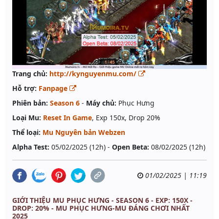
Trang chủ:
http://kynguyenmu.com/
Hỗ trợ:
Fanpage
Phiên bản:
Season 6
-
Máy chủ:
Phục Hưng
Loại Mu:
Reset In Game
, Exp 150x, Drop 20%
Thể loại:
Mu Nguyên bản Webzen
Alpha Test:
05/02/2025 (12h) -
Open Beta:
08/02/2025 (12h)
01/02/2025 | 11:19
GIỚI THIỆU MU PHỤC HƯNG - SEASON 6 - EXP: 150X -
DROP: 20% - MU PHỤC HƯNG-MU ĐÁNG CHƠI NHẤT
2025