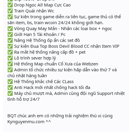
✅ Drop Ngọc All Map Cực Cao
✅ Train Quái nhận Wc
✅ Sự kiện trong game diễn ra liên tục, game thủ có thể
săn item, bs, train wcoin 24/24 không giới hạn.
✅ Vòng Quay May Mắn - Nhận các loại box + ngọc
✅ Giới Hạn 5 Tài Khoản / Pc
✅ Nâng Hệ Thống ốp ẩn các set đồ
✅ Sự kiện Đua Top Boss Devil Blood CC nhận Item VIP
✅ Ra mắt hệ thống nâng cấp đồ + pet
✅ Lộ trình sever hợp lý
✅ Hệ thống Map chuẩn Cổ Xưa của Webzen
✅ Admin tổ chức nhiều sự kiện hấp dẫn vào thứ 7 và
chủ nhật hàng tuần
✅ Hệ Thống khắc chế Các CLass
✅ Anti Hack mới nhất chống hack tối đa
✅ Máy chủ mượt mà, Admin cùng đội ngũ Support nhiệt
tình hỗ trợ 24/7
BQT chúc anh em có những trải nghiệm thú vị cùng
Kynguyenmu.com ^^