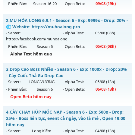
- Phiên Bản:
Season 16-20
- Open Beta:
09/08
(19h)
Luminous Mu - Unique resets system, freebies!
2.
MU HỎA LONG 6.9.1 - Season 6 - Exp: 9999x - Drop: 20% -
Mu mới ra tháng 08 2026 - Mở máy chủ
X100 Dynamic
vào
🌐 Website: https://muhoalong.pro
19h ngày 09/08/2626
- Server:
- Alpha Test:
05/08
(08h)
https://facebook.com/muhoalong
Exp: 100x - Drop: 30%
- Phiên Bản:
Season 6
- Open Beta:
05/08
(08h)
Kiểu reset: Reset In Game
Alpha Test hôm qua
Thể loại: Mu Nguyên bản Webzen
MU HỎA LONG 6.9.1 - 🌐 Website: https://muhoalong.pro
Antihack: Yes
3.
Drop Cao Boss Nhiều - Season 6 - Exp: 1000x - Drop: 20%
Mu mới ra tháng 08 2026 - Mở máy chủ
- Cày Cuốc Thả Ga Drop Cao
https://facebook.com/muhoalong
vào 08h ngày
- Server:
LONG VƯƠNG
- Alpha Test:
05/08
(13h)
05/08/2626
- Phiên Bản:
Season 6
- Open Beta:
06/08
(13h)
Exp: 9999x - Drop: 20%
Open Beta hôm nay
Kiểu reset: Non Reset
Drop Cao Boss Nhiều - Cày Cuốc Thả Ga Drop Cao
4.
CÀY CHAY HÚP MỐC NẠP - Season 6 - Exp: 500x - Drop:
Thể loại: Mu Nguyên bản Webzen
Mu mới ra tháng 08 2026 - Mở máy chủ
LONG VƯƠNG
vào
25% - Boss liên tục, event cả ngày, vào là mê , Open 19:00
Antihack: XShield
13h ngày 06/08/2626
hôm nay
- Server:
Long Kiếm
- Alpha Test:
04/08
(13h)
Exp: 1000x - Drop: 20%