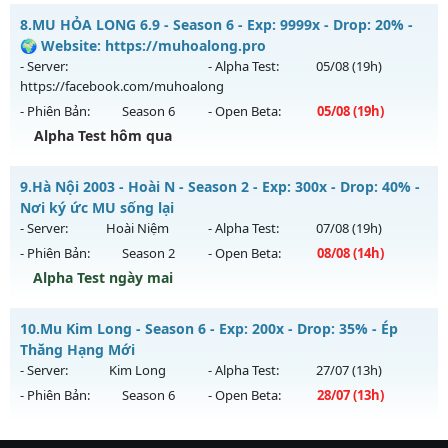
Kiểu reset: Reset In Game
MU Thuật Ma - Săn Boss nhận Xu & Đồ Socket cuối,
8.
MU HỎA LONG 6.9 - Season 6 - Exp: 9999x - Drop: 20% -
Thể loại: Mu Nguyên bản Webzen
Mu mới ra tháng 08 2026 - Mở máy chủ
MU Thuật Ma
vào
🌍 Website: https://muhoalong.pro
Antihack: ICMPROTECT ✅ 🔴 ✨ ⚡️
13h ngày 04/08/2626
- Server:
- Alpha Test:
05/08
(19h)
https://facebook.com/muhoalong
Exp: 200x - Drop: 30%
- Phiên Bản:
Season 6
- Open Beta:
05/08
(19h)
Kiểu reset: Reset In Game
Alpha Test hôm qua
Thể loại: Mu Nguyên bản Webzen
MU HỎA LONG 6.9 - 🌍 Website: https://muhoalong.pro
Antihack: VietGuard
9.
Hà Nội 2003 - Hoài N - Season 2 - Exp: 300x - Drop: 40% -
Mu mới ra tháng 08 2026 - Mở máy chủ
Nơi ký ức MU sống lại
https://facebook.com/muhoalong
vào 19h ngày
- Server:
Hoài Niệm
- Alpha Test:
07/08
(19h)
05/08/2626
- Phiên Bản:
Season 2
- Open Beta:
08/08
(14h)
Exp: 9999x - Drop: 20%
Alpha Test ngày mai
Kiểu reset: Non Reset
Hà Nội 2003 - Hoài N - Nơi ký ức MU sống lại
10.
Mu Kim Long - Season 6 - Exp: 200x - Drop: 35% - Ép
Thể loại: Mu Nguyên bản Webzen
Mu mới ra tháng 08 2026 - Mở máy chủ
Hoài Niệm
vào 14h
Thăng Hạng Mới
Antihack: XShield
ngày 08/08/2626
- Server:
Kim Long
- Alpha Test:
27/07
(13h)
- Phiên Bản:
Season 6
- Open Beta:
28/07
(13h)
Exp: 300x - Drop: 40%
Kiểu reset: Reset In Game
Mu Kim Long - Ép Thăng Hạng Mới