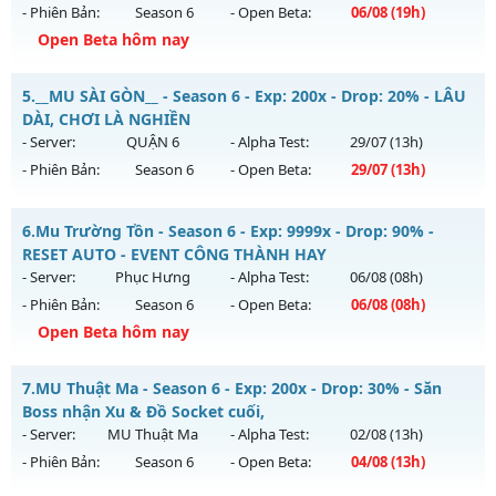
- Phiên Bản:
Season 6
- Open Beta:
06/08
(19h)
Kiểu reset: Reset In Game
Open Beta hôm nay
Thể loại: Mu Nguyên bản Webzen
CÀY CHAY HÚP MỐC NẠP - Boss liên tục, event cả ngày, vào
Antihack: GameGuard
5.
__MU SÀI GÒN__ - Season 6 - Exp: 200x - Drop: 20% - LÂU
là mê , Open 19:00 hôm nay
DÀI, CHƠI LÀ NGHIỀN
Mu mới ra tháng 08 2026 - Mở máy chủ
Long Kiếm
vào 19h
- Server:
QUẬN 6
- Alpha Test:
29/07
(13h)
ngày 06/08/2626
- Phiên Bản:
Season 6
- Open Beta:
29/07
(13h)
Exp: 500x - Drop: 25%
__MU SÀI GÒN__ - LÂU DÀI, CHƠI LÀ NGHIỀN
Kiểu reset: Reset In Game
6.
Mu Trường Tồn - Season 6 - Exp: 9999x - Drop: 90% -
Mu mới ra tháng 07 2026 - Mở máy chủ
QUẬN 6
vào 13h
RESET AUTO - EVENT CÔNG THÀNH HAY
Thể loại: Mu Nguyên bản Webzen
ngày 29/07/2626
- Server:
Phục Hưng
- Alpha Test:
06/08
(08h)
Antihack: VIP SHIELD
- Phiên Bản:
Season 6
- Open Beta:
06/08
(08h)
Exp: 200x - Drop: 20%
Open Beta hôm nay
Kiểu reset: Reset In Game
Thể loại: Mu Nguyên bản Webzen
Mu Trường Tồn - RESET AUTO - EVENT CÔNG THÀNH HAY
7.
MU Thuật Ma - Season 6 - Exp: 200x - Drop: 30% - Săn
Antihack: AntiShark
Mu mới ra tháng 08 2026 - Mở máy chủ
Phục Hưng
vào 08h
Boss nhận Xu & Đồ Socket cuối,
ngày 06/08/2626
- Server:
MU Thuật Ma
- Alpha Test:
02/08
(13h)
- Phiên Bản:
Season 6
- Open Beta:
04/08
(13h)
Exp: 9999x - Drop: 90%