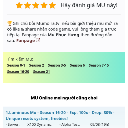
Hãy đánh giá MU này!
️🏆Ghi chú bởi Mumoira.tv: nếu bài giới thiệu mu mới ra
có like & share nhận code game, vui lòng tham gia trực
tiếp tại Fanpage của
Mu Phục Hưng
theo đường dẫn
sau:
Fanpage
Tìm kiếm Mu:
Season 0-1
Season 2
Season 3-5
Season 6
Season 7-15
Season 16-20
Season 21
MU Online mọi người cũng chơi
1.
Luminous Mu - Season 16-20 - Exp: 100x - Drop: 30% -
Unique resets system, freebies!
- Server:
X100 Dynamic
- Alpha Test:
09/08
(19h)