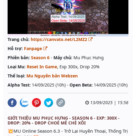
Trang chủ:
https://canvato.net/L2MZ2
Hỗ trợ:
Fanpage
Phiên bản:
Season 6
-
Máy chủ:
Mu Phục Hưng
Loại Mu:
Reset In Game
, Exp 300x, Drop 20%
Thể loại:
Mu Nguyên bản Webzen
Alpha Test:
14/09/2025 (10h) -
Open Beta:
14/09/2025 (10h)
13/09/2025 | 15:56
GIỚI THIỆU MU PHỤC HƯNG - SEASON 6 - EXP: 300X -
DROP: 20% - DROP CHOÉ MẺ CHÈ XÔI
💥MU Online Season 6.3 - Trở Lại Huyền Thoại, Thống Trị