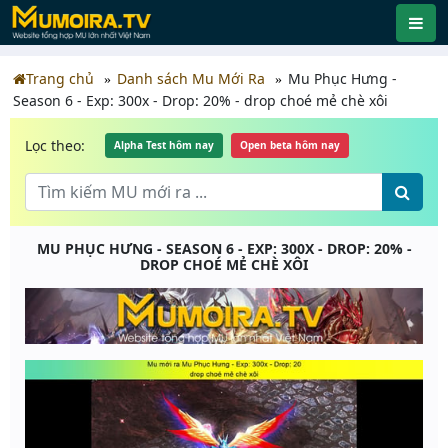
Trang chủ
Danh sách Mu Mới Ra
Mu Phục Hưng -
Season 6 - Exp: 300x - Drop: 20% - drop choé mẻ chè xôi
Lọc theo:
Alpha Test hôm nay
Open beta hôm nay
MU PHỤC HƯNG - SEASON 6 - EXP: 300X - DROP: 20% -
DROP CHOÉ MẺ CHÈ XÔI