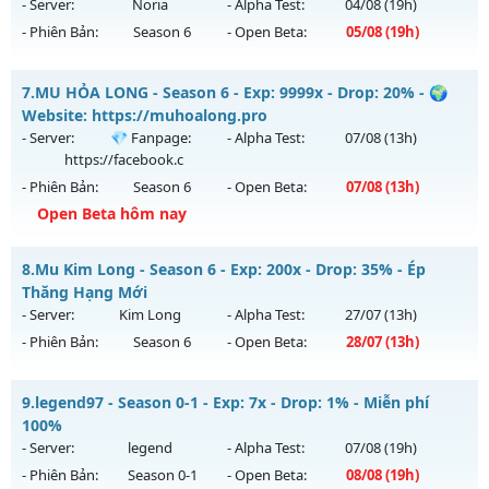
Antihack: Dragon
Mu mới ra tháng 08 2026 - Mở máy chủ
HÀ NỘI
vào 13h
- Server:
Noria
- Alpha Test:
04/08
(19h)
ngày 03/08/2626
- Phiên Bản:
Season 6
- Open Beta:
05/08
(19h)
Exp: 500x - Drop: 20%
MUHN2003 - không web shop cày chay
Kiểu reset: Reset In Game
7.
MU HỎA LONG - Season 6 - Exp: 9999x - Drop: 20% - 🌍
Mu mới ra tháng 08 2026 - Mở máy chủ
Noria
vào 19h ngày
Website: https://muhoalong.pro
Thể loại: Mu Nguyên bản Webzen
05/08/2626
- Server:
💎 Fanpage:
- Alpha Test:
07/08
(13h)
Antihack: FPS 60 PLUS - CHỐNG HACK 100%
https://facebook.c
Exp: 9999x - Drop: 50%
- Phiên Bản:
Season 6
- Open Beta:
07/08
(13h)
Kiểu reset: Reset In Game
Open Beta hôm nay
Thể loại: Mu Nguyên bản Webzen
MU HỎA LONG - 🌍 Website: https://muhoalong.pro
Antihack: XSHield
8.
Mu Kim Long - Season 6 - Exp: 200x - Drop: 35% - Ép
Mu mới ra tháng 08 2026 - Mở máy chủ
💎 Fanpage:
Thăng Hạng Mới
https://facebook.c
vào 13h ngày 07/08/2626
- Server:
Kim Long
- Alpha Test:
27/07
(13h)
- Phiên Bản:
Season 6
- Open Beta:
28/07
(13h)
Exp: 9999x - Drop: 20%
Kiểu reset: Non Reset
Mu Kim Long - Ép Thăng Hạng Mới
9.
legend97 - Season 0-1 - Exp: 7x - Drop: 1% - Miễn phí
Thể loại: Mu Nguyên bản Webzen
Mu mới ra tháng 07 2026 - Mở máy chủ
Kim Long
vào 13h
100%
Antihack: XShield
ngày 28/07/2626
- Server:
legend
- Alpha Test:
07/08
(19h)
- Phiên Bản:
Season 0-1
- Open Beta:
08/08
(19h)
Exp: 200x - Drop: 35%