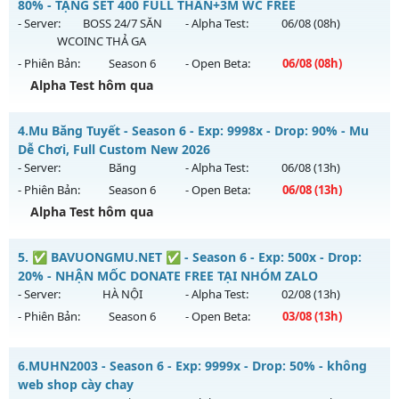
Antihack: BDCAM
Mu mới ra tháng 08 2026 - Mở máy chủ
CỤM 3.5
vào 13h
80% - TẶNG SET 400 FULL THẦN+3M WC FREE
ngày 07/08/2626
- Server:
BOSS 24/7 SĂN
- Alpha Test:
06/08
(08h)
WCOINC THẢ GA
Exp: 200x - Drop: 5%
- Phiên Bản:
Season 6
- Open Beta:
06/08
(08h)
Kiểu reset: Reset In Game
Alpha Test hôm qua
Thể loại: Mu Nguyên bản Webzen
ĐUA TOP NHẬN MỐC NẠP - TẶNG SET 400 FULL THẦN+3M
Antihack: Sharkguard
4.
Mu Băng Tuyết - Season 6 - Exp: 9998x - Drop: 90% - Mu
WC FREE
Dễ Chơi, Full Custom New 2026
Mu mới ra tháng 08 2026 - Mở máy chủ
BOSS 24/7 SĂN
- Server:
Băng
- Alpha Test:
06/08
(13h)
WCOINC THẢ GA
vào 08h ngày 06/08/2626
- Phiên Bản:
Season 6
- Open Beta:
06/08
(13h)
Exp: 9999x - Drop: 80%
Alpha Test hôm qua
Kiểu reset: Reset In Game
Mu Băng Tuyết - Mu Dễ Chơi, Full Custom New 2026
5.
✅ BAVUONGMU.NET ✅ - Season 6 - Exp: 500x - Drop:
Thể loại: Mu Nguyên bản Webzen
Mu mới ra tháng 08 2026 - Mở máy chủ
Băng
vào 13h ngày
20% - NHẬN MỐC DONATE FREE TẠI NHÓM ZALO
Antihack: KHÔNG THỂ HACK
06/08/2626
- Server:
HÀ NỘI
- Alpha Test:
02/08
(13h)
- Phiên Bản:
Season 6
- Open Beta:
03/08
(13h)
Exp: 9998x - Drop: 90%
Kiểu reset: Reset In Game
✅ BAVUONGMU.NET ✅ - NHẬN MỐC DONATE FREE TẠI
6.
MUHN2003 - Season 6 - Exp: 9999x - Drop: 50% - không
Thể loại: Mu Custom thêm đồ mới
NHÓM ZALO
web shop cày chay