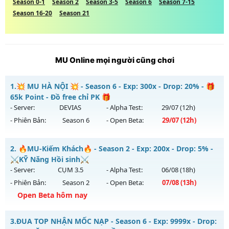
Season 0-1
Season 2
Season 3-5
Season 6
Season 7-15
Season 16-20
Season 21
MU Online mọi người cũng chơi
1.
💥 MU HÀ NỘI 💥 - Season 6 - Exp: 300x - Drop: 20% - 🎁
65k Point - Đồ free chỉ PK 🎁
- Server:
DEVIAS
- Alpha Test:
29/07
(12h)
- Phiên Bản:
Season 6
- Open Beta:
29/07
(12h)
💥 MU HÀ NỘI 💥 - 🎁 65k Point - Đồ free chỉ PK 🎁
2.
🔥MU-Kiếm Khách🔥 - Season 2 - Exp: 200x - Drop: 5% -
Mu mới ra tháng 07 2026 - Mở máy chủ
DEVIAS
vào 12h
⚔️KỸ Năng Hồi sinh⚔️
ngày 29/07/2626
- Server:
CỤM 3.5
- Alpha Test:
06/08
(18h)
- Phiên Bản:
Season 2
- Open Beta:
07/08
(13h)
Exp: 300x - Drop: 20%
Open Beta hôm nay
Kiểu reset: Reset In Game
Thể loại: Mu Custom thêm đồ mới
🔥MU-Kiếm Khách🔥 - ⚔️KỸ Năng Hồi sinh⚔️
3.
ĐUA TOP NHẬN MỐC NẠP - Season 6 - Exp: 9999x - Drop: