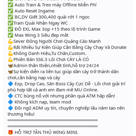
✅ Auto Train & Treo máy Offline Miễn Phí
✅ Auto Reset Ingame
✅ BC,DV Giết 300,400 quái rớt 1 ngọc
✅Train Quái Nhận Ngay WC
✅ ĐỒ EXL Max 3op +15 theo lộ trình Game
✅ Max Wing 3 Siêu đẹp mắt
💪Sever Đông Người Chơi-Quảng Cáo Mạnh
💪Rất Nhiều Sự Kiện Giúp Cân Bằng Cày Chay Và Donate
💪Không Danh Hiệu,Tu Chân,Custom.
💪Phiên Bản SS6.3 Lối Chơi CÀY LÀ CÓ
🦋Admin thân thiện,nhiệt tình,hỗ trợ 24/24
🦋Sự kiện diễn ra liên tục giúp dân cày trở thành dân
chơi,cân bằng nạp và cày
🔷 Exp, Drop Cao, Săn Boss Cày Cực Dễ - Lối chơi giải trí
phù hợp tất cả anh em đam mê MU Online.
🔷 CTC bùng nổ với nhưng phần quà ATM hấp dẫn!
🔷 Không kích nạp, team mod
🔷 Đội ngũ ADM uy tín, chuyên nghiệp lâu năm tạo nên
thương hiệu!
═══════════════════════════
═══════════════════════════
🎁 HỖ TRỢ TÂN THỦ WING MINI.