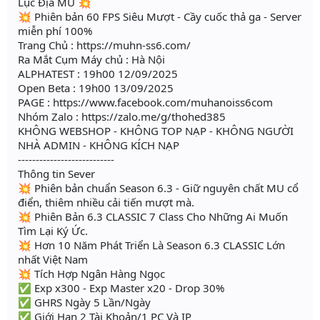
Lục Địa MU 💥
💥 Phiên bản 60 FPS Siêu Mượt - Cầy cuốc thả ga - Server
miễn phí 100%
Trang Chủ : https://muhn-ss6.com/
Ra Mắt Cụm Máy chủ : Hà Nội
ALPHATEST : 19h00 12/09/2025
Open Beta : 19h00 13/09/2025
PAGE : https://www.facebook.com/muhanoiss6com
Nhóm Zalo : https://zalo.me/g/thohed385
KHÔNG WEBSHOP - KHÔNG TOP NẠP - KHÔNG NGƯỜI
NHÀ ADMIN - KHÔNG KÍCH NẠP
---------------------------
Thông tin Sever
💥 Phiên bản chuẩn Season 6.3 - Giữ nguyên chất MU cổ
điển, thiêm nhiều cải tiến mượt mà.
💥 Phiên Bản 6.3 CLASSIC 7 Class Cho Những Ai Muốn
Tìm Lại Ký Ức.
💥 Hơn 10 Năm Phát Triển Là Season 6.3 CLASSIC Lớn
nhất Việt Nam
💥 Tích Hợp Ngân Hàng Ngọc
✅ Exp x300 - Exp Master x20 - Drop 30%
✅ GHRS Ngày 5 Lần/Ngày
✅ Giới Hạn 2 Tài Khoản/1 PC Và IP