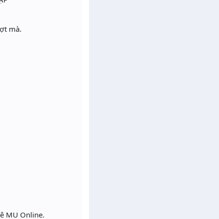
ượt mà.
mê MU Online.