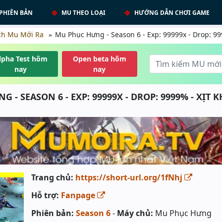
PHIÊN BẢN
MU THEO LOẠI
HƯỚNG DẪN CHƠI GAME
ch Mu Mới Ra
Mu Phục Hưng - Season 6 - Exp: 99999x - Drop: 99
lpha Test hôm
Open beta hôm
nay
nay
 - SEASON 6 - EXP: 99999X - DROP: 9999% - XỊT
Trang chủ:
https://short-url.org/1fNhj
Hỗ trợ:
Fanpage
Phiên bản:
Season 6
-
Máy chủ:
Mu Phục Hưng