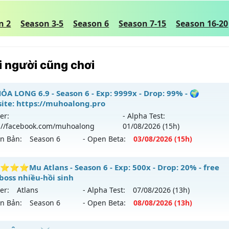
n 2
Season 3-5
Season 6
Season 7-15
Season 16-20
 người cũng chơi
ỎA LONG 6.9 - Season 6 - Exp: 9999x - Drop: 99% - 🌍
ite: https://muhoalong.pro
er:
- Alpha Test:
://facebook.com/muhoalong
01/08
/2026
(15h)
ên Bản:
Season 6
- Open Beta:
03/08
/2026
(15h)
ỎA LONG 6.9 - 🌍 Website: https://muhoalong.pro
⭐Mu Atlans - Season 6 - Exp: 500x - Drop: 20% - free
boss nhiều-hồi sinh
ới ra tháng 08 2026 - Mở máy chủ
https://facebook.com
er:
Atlans
- Alpha Test:
07/08
/2026
(13h)
 03/08/2626
ên Bản:
Season 6
- Open Beta:
08/08
/2026
(13h)
9999x - Drop: 99%