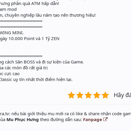
nhưng phần quà ATM hấp dẫn!
team mod
n, chuyên nghiệp lâu năm tạo nên thương hiệu!
══════════════
══════════════
WING MINI.
ngày 10.000 Point và 1 Tỷ ZEN
══════════════
bằng cách Săn BOSS và đi sự kiện của Game.
a các món đồ rất giá trị
̣c cực cao
sic uy tín nhất thời điểm hiện tại.
Hãy đ
a.tv: nếu bài giới thiệu mu mới ra có like & share nhận code gam
 của
Mu Phục Hưng
theo đường dẫn sau:
Fanpage