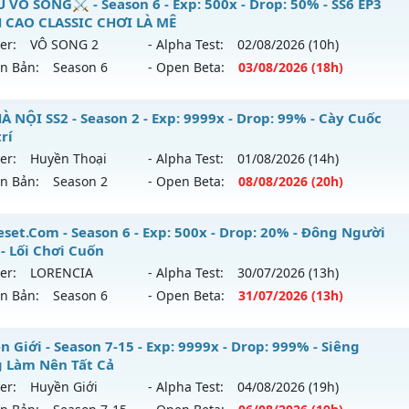
⭐⭐⭐⭐Mu Atlans - free 99%,boss nhiều-hồi sinh
 VÔ SONG⚔️ - Season 6 - Exp: 500x - Drop: 50% - SS6 EP3
reset: Non Reset
 CAO CLASSIC CHƠI LÀ MÊ
 mới ra tháng 08 2026 - Mở máy chủ
Atlans
vào 13h ngày 
loại: Mu Nguyên bản Webzen
er:
VÔ SONG 2
- Alpha Test:
02/08
/2026
(10h)
ên Bản:
Season 6
- Open Beta:
03/08
/2026
(18h)
p: 500x - Drop: 20%
ack: XShield
ểu reset: Reset In Game
️MU VÔ SONG⚔️ - SS6 EP3 ĐỈNH CAO CLASSIC CHƠI LÀ MÊ
À NỘI SS2 - Season 2 - Exp: 9999x - Drop: 99% - Cày Cuốc
hể loại: Mu Nguyên bản Webzen
trí
 mới ra tháng 08 2026 - Mở máy chủ
VÔ SONG 2
vào 18h n
er:
Huyền Thoại
- Alpha Test:
01/08
/2026
(14h)
tihack: chống hack 99%
ên Bản:
Season 2
- Open Beta:
08/08
/2026
(20h)
p: 500x - Drop: 50%
ểu reset: Reset In Game
 HÀ NỘI SS2 - Cày Cuốc giải trí
set.Com - Season 6 - Exp: 500x - Drop: 20% - Đông Người
hể loại: Mu Nguyên bản Webzen
 - Lối Chơi Cuốn
 mới ra tháng 08 2026 - Mở máy chủ
Huyền Thoại
vào 20h
er:
LORENCIA
- Alpha Test:
30/07
/2026
(13h)
ntihack: MU8X
ên Bản:
Season 6
- Open Beta:
31/07
/2026
(13h)
p: 9999x - Drop: 99%
ểu reset: Reset In Game
Reset.Com - Đông Người Chơi - Lối Chơi Cuốn
 Giới - Season 7-15 - Exp: 9999x - Drop: 999% - Siêng
hể loại: Mu Nguyên bản Webzen
 Làm Nên Tất Cả
 mới ra tháng 07 2026 - Mở máy chủ
LORENCIA
vào 13h ng
er:
Huyền Giới
- Alpha Test:
04/08
/2026
(19h)
tihack: ugk