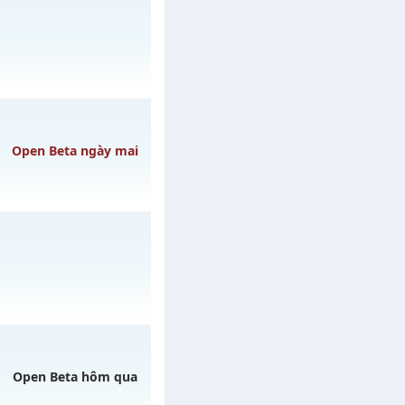
08/08/2626
gày 03/08/2626
Open Beta ngày mai
 ngày 08/08/2626
ày 31/07/2626
Open Beta hôm qua