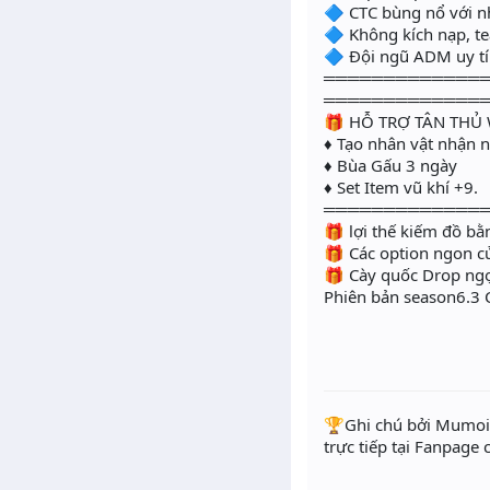
🔷 CTC bùng nổ với 
🔷 Không kích nạp, 
🔷 Đội ngũ ADM uy tí
═════════════
═════════════
🎁 HỖ TRỢ TÂN THỦ 
♦ Tạo nhân vật nhận 
♦ Bùa Gấu 3 ngày
♦ Set Item vũ khí +9.
═════════════
🎁 lợi thế kiếm đồ 
🎁 Các option ngon củ
🎁 Cày quốc Drop ngo
Phiên bản season6.3 Clas
️🏆Ghi chú bởi Mumoir
trực tiếp tại Fanpage