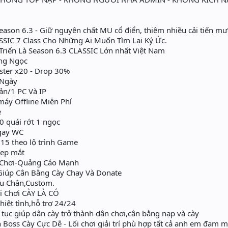
eason 6.3 - Giữ nguyên chất MU cổ điển, thiêm nhiều cải tiến m
SSIC 7 Class Cho Những Ai Muốn Tìm Lại Ký Ức.
riển Là Season 6.3 CLASSIC Lớn nhất Việt Nam
ng Ngọc
ster x20 - Drop 30%
/Ngày
ản/1 PC Và IP
máy Offline Miễn Phí
e
 quái rớt 1 ngọc
gay WC
15 theo lộ trình Game
đẹp mắt
 Chơi-Quảng Cáo Mạnh
Giúp Cân Bằng Cày Chay Và Donate
u Chân,Custom.
i Chơi CÀY LÀ CÓ
iệt tình,hỗ trợ 24/24
n tục giúp dân cày trở thành dân chơi,cân bằng nạp và cày
 Boss Cày Cực Dễ - Lối chơi giải trí phù hợp tất cả anh em đam 