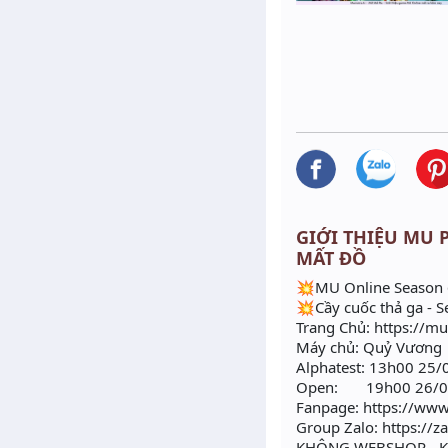
GIỚI THIỆU MU P
MẤT ĐỒ
💥MU Online Season 6
💥Cầy cuốc thả ga - 
Trang Chủ: https://
Máy chủ: Quỷ Vương
Alphatest: 13h00 25
Open: 19h00 26/0
Fanpage: https://w
Group Zalo: https://
KHÔNG WEBSHOP - K