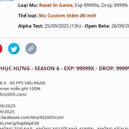
Loại Mu:
Reset In Game
, Exp 99999x, Drop 9999%
Thể loại:
Mu Custom thêm đồ mới
Alpha Test:
25/09/2025 (13h) -
Open Beta:
26/09/2
HỤC HƯNG - SEASON 6 - EXP: 99999X - DROP: 999
.3 - 60 FPS Siêu Mượt
Server miễn phí 100%
muhn2005.com/
/09/2025
9/2025
ww.facebook.com/MuHN2005Com
zalo.me/g/bqddip638
HÔNG TOP NẠP - KHÔNG NGƯỜI NHÀ ADMIN - KHÔNG KÍCH N