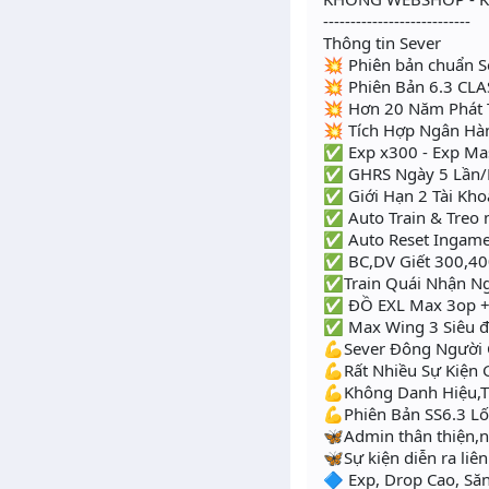
---------------------------
Thông tin Sever
💥 Phiên bản chuẩn S
💥 Phiên Bản 6.3 CLA
💥 Hơn 20 Năm Phát T
💥 Tích Hợp Ngân Hà
✅ Exp x300 - Exp Ma
✅ GHRS Ngày 5 Lần
✅ Giới Hạn 2 Tài Kho
✅ Auto Train & Treo 
✅ Auto Reset Ingam
✅ BC,DV Giết 300,400
✅Train Quái Nhận N
✅ ĐỒ EXL Max 3op +
✅ Max Wing 3 Siêu 
💪Sever Đông Người
💪Rất Nhiều Sự Kiện 
💪Không Danh Hiệu,T
💪Phiên Bản SS6.3 Lố
🦋Admin thân thiện,nh
🦋Sự kiện diễn ra liê
🔷 Exp, Drop Cao, Săn