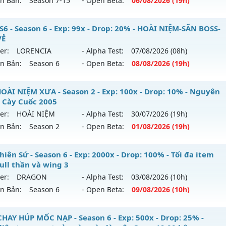
ên Bản:
Season 7-15
- Open Beta:
06/08
/2026
(19h)
p: 500x - Drop: 20%
ểu reset: Reset In Game
yền Giới - Siêng Năng Làm Nên Tất Cả
S6 - Season 6 - Exp: 99x - Drop: 20% - HOÀI NIỆM-SĂN BOSS-
hể loại: Mu Nguyên bản Webzen
VẺ
 mới ra tháng 08 2026 - Mở máy chủ
Huyền Giới
vào 19h n
er:
LORENCIA
- Alpha Test:
07/08
/2026
(08h)
tihack: Anti Vip
ên Bản:
Season 6
- Open Beta:
08/08
/2026
(19h)
p: 9999x - Drop: 999%
ểu reset: Reset In Game
U SS6 - HOÀI NIỆM-SĂN BOSS-VUI VẺ
OÀI NIỆM XƯA - Season 2 - Exp: 100x - Drop: 10% - Nguyên
ể loại: Mu Custom thêm đồ mới
 Cày Cuốc 2005
 mới ra tháng 08 2026 - Mở máy chủ
LORENCIA
vào 19h ng
er:
HOÀI NIỆM
- Alpha Test:
30/07
/2026
(19h)
tihack: Anti
ên Bản:
Season 2
- Open Beta:
01/08
/2026
(19h)
p: 99x - Drop: 20%
ểu reset: Non Reset
U HOÀI NIỆM XƯA - Nguyên Thủy Cày Cuốc 2005
iên Sứ - Season 6 - Exp: 2000x - Drop: 100% - Tối đa item
hể loại: Mu Nguyên bản Webzen
full thần và wing 3
 mới ra tháng 08 2026 - Mở máy chủ
HOÀI NIỆM
vào 19h n
er:
DRAGON
- Alpha Test:
03/08
/2026
(10h)
tihack: OK
ên Bản:
Season 6
- Open Beta:
09/08
/2026
(10h)
p: 100x - Drop: 10%
ểu reset: Reset In Game
 Thiên Sứ - Tối đa item 380 full thần và wing 3
CHAY HÚP MỐC NẠP - Season 6 - Exp: 500x - Drop: 25% -