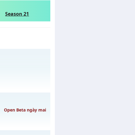
Season 21
/muhoalong
vào 15h
Open Beta ngày mai