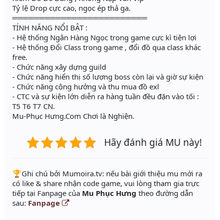
Tỷ lệ Drop cực cao, ngọc ép thả ga.
═════════════════════════
TÍNH NĂNG NỔI BẬT :
- Hệ thống Ngân Hàng Ngọc trong game cực kì tiện lợi
- Hệ thống Đổi Class trong game , đổi đồ qua class khác
free.
- Chức năng xây dựng guild
- Chức năng hiển thị số lượng boss còn lại và giờ sự kiện
- Chức năng cộng hưởng và thu mua đồ exl
- CTC và sự kiện lớn diễn ra hàng tuần đều đặn vào tối :
T5 T6 T7 CN.
Mu-Phục Hưng.Com Chơi là Nghiện.
Hãy đánh giá MU này!
️🏆Ghi chú bởi Mumoira.tv: nếu bài giới thiệu mu mới ra
có like & share nhận code game, vui lòng tham gia trực
tiếp tại Fanpage của
Mu Phục Hưng
theo đường dẫn
sau:
Fanpage