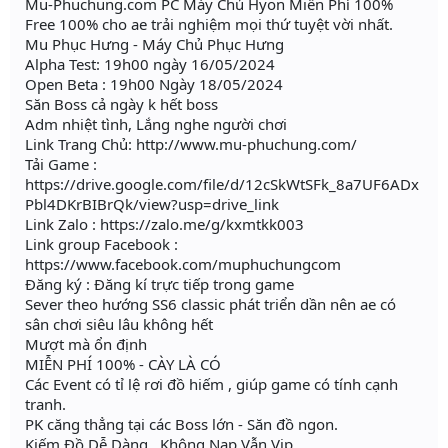
Mu-Phuchung.com PC Máy Chủ Hyon Miễn Phí 100%
Free 100% cho ae trải nghiệm mọi thứ tuyệt vời nhất.
Mu Phục Hưng - Máy Chủ Phục Hưng
Alpha Test: 19h00 ngày 16/05/2024
Open Beta : 19h00 Ngày 18/05/2024
Săn Boss cả ngày k hết boss
Adm nhiệt tình, Lắng nghe người chơi
Link Trang Chủ: http://www.mu-phuchung.com/
Tải Game :
https://drive.google.com/file/d/12cSkWtSFk_8a7UF6ADx
Pbl4DKrBIBrQk/view?usp=drive_link
Link Zalo : https://zalo.me/g/kxmtkk003
Link group Facebook :
https://www.facebook.com/muphuchungcom
Đăng ký : Đăng kí trực tiếp trong game
Sever theo hướng SS6 classic phát triển dần nên ae có
sân chơi siêu lâu không hết
Mượt mà ổn định
MIỄN PHÍ 100% - CÀY LÀ CÓ
Các Event có tỉ lệ rơi đồ hiếm , giúp game có tính cạnh
tranh.
PK căng thẳng tại các Boss lớn - Săn đồ ngon.
Kiếm Đồ Dễ Dàng , Không Nạp Vẫn Vip