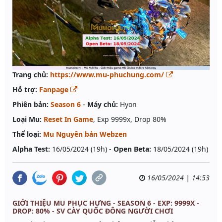
Trang chủ:
https://www.mu-phuchung.com/
Hỗ trợ:
Fanpage
Phiên bản:
Season 6
-
Máy chủ:
Hyon
Loại Mu:
Reset In Game
, Exp 9999x, Drop 80%
Thể loại:
Mu Nguyên bản Webzen
Alpha Test:
16/05/2024 (19h) -
Open Beta:
18/05/2024 (19h)
16/05/2024 | 14:53
GIỚI THIỆU MU PHỤC HƯNG - SEASON 6 - EXP: 9999X -
DROP: 80% - SV CÀY QUỐC ĐÔNG NGƯỜI CHƠI