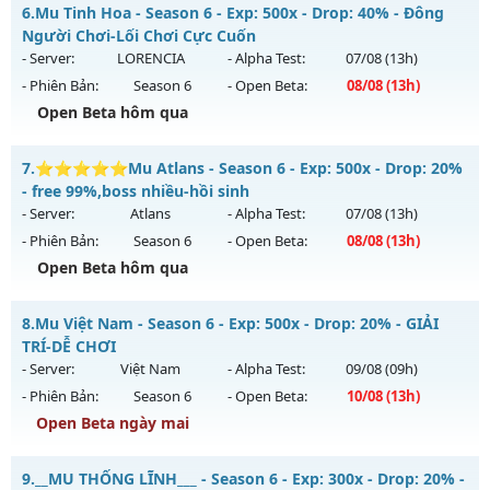
Mu Trường Tồn - Siêu phẩm chuẩn Webzen cực hấp dẫn
6.
Mu Tinh Hoa - Season 6 - Exp: 500x - Drop: 40% - Đông
Thể loại: Mu Nguyên bản Webzen
Mu mới ra tháng 08 2026 - Mở máy chủ
Tình Yêu
vào 08h
Người Chơi-Lối Chơi Cực Cuốn
Antihack: XShield
ngày 09/08/2626
- Server:
LORENCIA
- Alpha Test:
07/08
(13h)
- Phiên Bản:
Season 6
- Open Beta:
08/08
(13h)
Exp: 9999x - Drop: 90%
Open Beta hôm qua
Kiểu reset: Reset In Game
Thể loại: Mu Nguyên bản Webzen
Mu Tinh Hoa - Đông Người Chơi-Lối Chơi Cực Cuốn
7.
⭐⭐⭐⭐⭐Mu Atlans - Season 6 - Exp: 500x - Drop: 20%
Antihack: ICMPROTECT ✅ 🔴 ✨ ⚡️
Mu mới ra tháng 08 2026 - Mở máy chủ
LORENCIA
vào 13h
- free 99%,boss nhiều-hồi sinh
ngày 08/08/2626
- Server:
Atlans
- Alpha Test:
07/08
(13h)
- Phiên Bản:
Season 6
- Open Beta:
08/08
(13h)
Exp: 500x - Drop: 40%
Open Beta hôm qua
Kiểu reset: Reset In Game
Thể loại: Mu Nguyên bản Webzen
⭐⭐⭐⭐⭐Mu Atlans - free 99%,boss nhiều-hồi sinh
8.
Mu Việt Nam - Season 6 - Exp: 500x - Drop: 20% - GIẢI
Antihack: Anti Vip
Mu mới ra tháng 08 2026 - Mở máy chủ
Atlans
vào 13h
TRÍ-DỄ CHƠI
ngày 08/08/2626
- Server:
Việt Nam
- Alpha Test:
09/08
(09h)
- Phiên Bản:
Season 6
- Open Beta:
10/08
(13h)
Exp: 500x - Drop: 20%
Open Beta ngày mai
Kiểu reset: Reset In Game
Thể loại: Mu Nguyên bản Webzen
Mu Việt Nam - GIẢI TRÍ-DỄ CHƠI
9.
__MU THỐNG LĨNH___ - Season 6 - Exp: 300x - Drop: 20% -