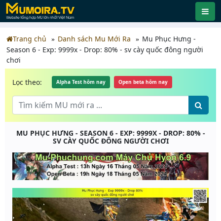
Trang chủ
Danh sách Mu Mới Ra
Mu Phục Hưng -
Season 6 - Exp: 9999x - Drop: 80% - sv cày quốc đông người
chơi
Lọc theo:
Alpha Test hôm nay
Open beta hôm nay
MU PHỤC HƯNG - SEASON 6 - EXP: 9999X - DROP: 80% -
SV CÀY QUỐC ĐÔNG NGƯỜI CHƠI