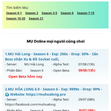
Tìm kiếm Mu:
Season 0-1
Season 2
Season 3-5
Season 6
Season 7-15
Season 16-20
Season 21
MU Online mọi người cũng chơi
1.
MU Hải Long - Season 6 - Exp: 200x - Drop: 30% - Săn
Boss nhận Xu & Đồ Socket cuối,
- Server:
MU Hải Long
- Alpha Test:
07/08
(13h)
- Phiên Bản:
Season 6
- Open Beta:
09/08
(13h)
Open Beta hôm nay
MU Hải Long - Săn Boss nhận Xu & Đồ Socket cuối,
2.
MU HỎA LONG 6.9 - Season 6 - Exp: 9999x - Drop: 99% -
Mu mới ra tháng 08 2026 - Mở máy chủ
MU Hải Long
vào
🌍 Website: https://muhoalong.pro
13h ngày 09/08/2626
- Server:
- Alpha Test:
29/07
(08h)
https://facebook.com/muhoalong
Exp: 200x - Drop: 30%
- Phiên Bản:
Season 6
- Open Beta:
30/07
(08h)