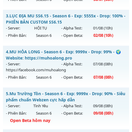
Kiểu reset: Reset In Game
Thể loại: Mu Nguyên bản Webzen
MU HỎA LONG 6.9 - 🌍 Website: https://muhoalong.pro
3.
LỤC ĐỊA MU SS6.15 - Season 6 - Exp: 5555x - Drop: 100% -
Antihack: VietGuard
Mu mới ra tháng 07 2026 - Mở máy chủ
PHIÊN BẢN CUSTOM SS6.15
https://facebook.com/muhoalong
vào 08h ngày
- Server:
HỘI TỤ
- Alpha Test:
01/08
(10h)
30/07/2626
- Phiên Bản:
Season 6
- Open Beta:
02/08
(10h)
Exp: 9999x - Drop: 99%
LỤC ĐỊA MU SS6.15 - PHIÊN BẢN CUSTOM SS6.15
Kiểu reset: Non Reset
4.
MU HỎA LONG - Season 6 - Exp: 9999x - Drop: 99% - 🌍
Mu mới ra tháng 08 2026 - Mở máy chủ
HỘI TỤ
vào 10h
Website: https://muhoalong.pro
Thể loại: Mu Nguyên bản Webzen
ngày 02/08/2626
- Server:
- Alpha Test:
07/08
(08h)
Antihack: Xshiel
https://facebook.com/muhoalong
Exp: 5555x - Drop: 100%
- Phiên Bản:
Season 6
- Open Beta:
07/08
(08h)
Kiểu reset: Reset In Game
Thể loại: Mu Custom thêm đồ mới
MU HỎA LONG - 🌍 Website: https://muhoalong.pro
5.
Mu Trường Tồn - Season 6 - Exp: 9999x - Drop: 90% - Siêu
Antihack: SPK
Mu mới ra tháng 08 2026 - Mở máy chủ
phẩm chuẩn Webzen cực hấp dẫn
https://facebook.com/muhoalong
vào 08h ngày
- Server:
Tình Yêu
- Alpha Test:
09/08
(08h)
07/08/2626
- Phiên Bản:
Season 6
- Open Beta:
09/08
(08h)
Exp: 9999x - Drop: 99%
Open Beta hôm nay
Kiểu reset: Non Reset