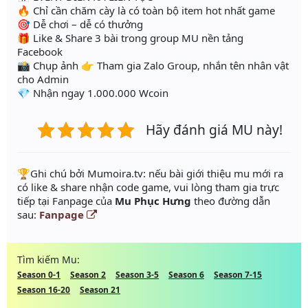
🔥 Chỉ cần chăm cày là có toàn bộ item hot nhất game
🎯 Dễ chơi – dễ có thưởng
🎁 Like & Share 3 bài trong group MU nền tảng
Facebook
📸 Chụp ảnh 👉 Tham gia Zalo Group, nhắn tên nhân vật
cho Admin
💎 Nhận ngay 1.000.000 Wcoin
Hãy đánh giá MU này!
️🏆Ghi chú bởi Mumoira.tv: nếu bài giới thiệu mu mới ra
có like & share nhận code game, vui lòng tham gia trực
tiếp tại Fanpage của
Mu Phục Hưng
theo đường dẫn
sau:
Fanpage
Tìm kiếm Mu:
Season 0-1
Season 2
Season 3-5
Season 6
Season 7-15
Season 16-20
Season 21