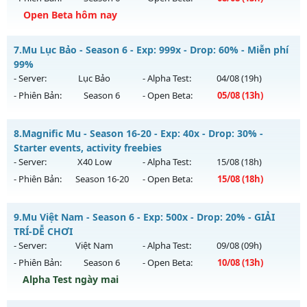
Exp: 100x - Drop: 10%
Open Beta hôm nay
Kiểu reset: Reset In Game
Thể loại: Mu Nguyên bản Webzen
⭐⭐⭐⭐⭐Mu Atlans - free 99%,boss nhiều-hồi sinh
7.
Mu Lục Bảo - Season 6 - Exp: 999x - Drop: 60% - Miễn phí
Antihack: Phiên bản mới nhất
Mu mới ra tháng 08 2026 - Mở máy chủ
Atlans
vào 13h
99%
ngày 08/08/2626
- Server:
Lục Bảo
- Alpha Test:
04/08
(19h)
- Phiên Bản:
Season 6
- Open Beta:
05/08
(13h)
Exp: 500x - Drop: 20%
Kiểu reset: Reset In Game
Mu Lục Bảo - Miễn phí 99%
8.
Magnific Mu - Season 16-20 - Exp: 40x - Drop: 30% -
Thể loại: Mu Nguyên bản Webzen
Mu mới ra tháng 08 2026 - Mở máy chủ
Lục Bảo
vào 13h
Starter events, activity freebies
Antihack: chống hack 99%
ngày 05/08/2626
- Server:
X40 Low
- Alpha Test:
15/08
(18h)
- Phiên Bản:
Season 16-20
- Open Beta:
15/08
(18h)
Exp: 999x - Drop: 60%
Kiểu reset: Non Reset
Magnific Mu - Starter events, activity freebies
9.
Mu Việt Nam - Season 6 - Exp: 500x - Drop: 20% - GIẢI
Thể loại: Mu Custom thêm đồ mới
Mu mới ra tháng 08 2026 - Mở máy chủ
X40 Low
vào 18h
TRÍ-DỄ CHƠI
Antihack: SharkAnti
ngày 15/08/2626
- Server:
Việt Nam
- Alpha Test:
09/08
(09h)
- Phiên Bản:
Season 6
- Open Beta:
10/08
(13h)
Exp: 40x - Drop: 30%
Alpha Test ngày mai
Kiểu reset: Reset In Game
Thể loại: Mu Nguyên bản Webzen