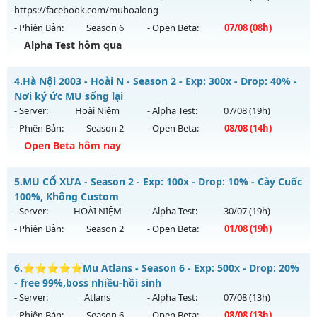
02/08/2626
https://facebook.com/muhoalong
- Phiên Bản:
Season 6
- Open Beta:
07/08
(08h)
Exp: 9999x - Drop: 99%
Alpha Test hôm qua
Kiểu reset: Non Reset
Thể loại: Mu Nguyên bản Webzen
MU HỎA LONG - 🌍 Website: https://muhoalong.pro
4.
Hà Nội 2003 - Hoài N - Season 2 - Exp: 300x - Drop: 40% -
Antihack: XShield
Mu mới ra tháng 08 2026 - Mở máy chủ
Nơi ký ức MU sống lại
https://facebook.com/muhoalong
vào 08h ngày
- Server:
Hoài Niệm
- Alpha Test:
07/08
(19h)
07/08/2626
- Phiên Bản:
Season 2
- Open Beta:
08/08
(14h)
Exp: 9999x - Drop: 99%
Open Beta hôm nay
Kiểu reset: Non Reset
Hà Nội 2003 - Hoài N - Nơi ký ức MU sống lại
5.
MU CỔ XƯA - Season 2 - Exp: 100x - Drop: 10% - Cày Cuốc
Thể loại: Mu Nguyên bản Webzen
Mu mới ra tháng 08 2026 - Mở máy chủ
Hoài Niệm
vào 14h
100%, Không Custom
Antihack: XShield
ngày 08/08/2626
- Server:
HOÀI NIỆM
- Alpha Test:
30/07
(19h)
- Phiên Bản:
Season 2
- Open Beta:
01/08
(19h)
Exp: 300x - Drop: 40%
Kiểu reset: Reset In Game
MU CỔ XƯA - Cày Cuốc 100%, Không Custom
6.
⭐⭐⭐⭐⭐Mu Atlans - Season 6 - Exp: 500x - Drop: 20%
Thể loại: Mu Custom thêm đồ mới
Mu mới ra tháng 08 2026 - Mở máy chủ
HOÀI NIỆM
vào 19h
- free 99%,boss nhiều-hồi sinh
Antihack: UKG
ngày 01/08/2626
- Server:
Atlans
- Alpha Test:
07/08
(13h)
- Phiên Bản:
Season 6
- Open Beta:
08/08
(13h)