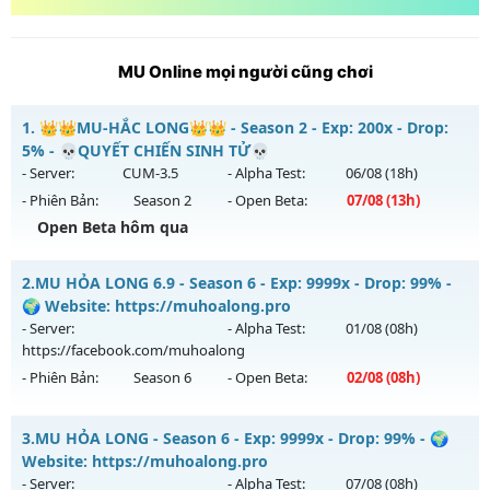
MU Online mọi người cũng chơi
1.
👑👑MU-HẮC LONG👑👑 - Season 2 - Exp: 200x - Drop:
5% - 💀QUYẾT CHIẾN SINH TỬ💀
- Server:
CUM-3.5
- Alpha Test:
06/08
(18h)
- Phiên Bản:
Season 2
- Open Beta:
07/08
(13h)
Open Beta hôm qua
👑👑MU-HẮC LONG👑👑 - 💀QUYẾT CHIẾN SINH TỬ💀
2.
MU HỎA LONG 6.9 - Season 6 - Exp: 9999x - Drop: 99% -
Mu mới ra tháng 08 2026 - Mở máy chủ
CUM-3.5
vào 13h
🌍 Website: https://muhoalong.pro
ngày 07/08/2626
- Server:
- Alpha Test:
01/08
(08h)
https://facebook.com/muhoalong
Exp: 200x - Drop: 5%
- Phiên Bản:
Season 6
- Open Beta:
02/08
(08h)
Kiểu reset: Reset In Game
Thể loại: Mu Nguyên bản Webzen
MU HỎA LONG 6.9 - 🌍 Website: https://muhoalong.pro
3.
MU HỎA LONG - Season 6 - Exp: 9999x - Drop: 99% - 🌍
Antihack: Sharkguard
Mu mới ra tháng 08 2026 - Mở máy chủ
Website: https://muhoalong.pro
https://facebook.com/muhoalong
vào 08h ngày
- Server:
- Alpha Test:
07/08
(08h)