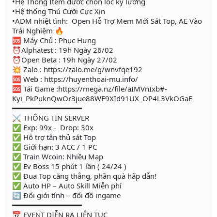
•Hệ Thống Item được chọn lọc kỹ lưỡng
•Hệ thống Thú Cưỡi Cực Xịn
•ADM nhiệt tình: Open Hỗ Trợ Mem Mới Sát Top, AE Vào
Trải Nghiệm 🔥
🆘 Máy Chủ : Phục Hưng
⏰Alphatest : 19h Ngày 26/02
⏰Open Beta : 19h Ngày 27/02
💥 Zalo : https://zalo.me/g/wnvfqe192
🆘 Web : https://huyenthoai-mu.info/
🆘 Tải Game :https://mega.nz/file/aIMVnIxb#-
Kyi_PkPuknQwOr3jue88WF9XId91UX_OP4L3VkOGaE
━━━━━━━━━━━━━━━━
⚔️ THÔNG TIN SERVER
✅ Exp: 99x - Drop: 30x
✅ Hỗ trợ tân thủ sát Top
✅ Giới hạn: 3 ACC / 1 PC
✅ Train Wcoin: Nhiều Map
✅ Ev Boss 15 phút 1 lần ( 24/24 )
✅ Đua Top căng thẳng, phần quà hấp dẫn!
✅ Auto HP – Auto Skill Miễn phí
🔄 Đổi giới tính – đổi đồ ingame
━━━━━━━━━━━━━━━━
📅 EVENT DIỄN RA LIÊN TỤC