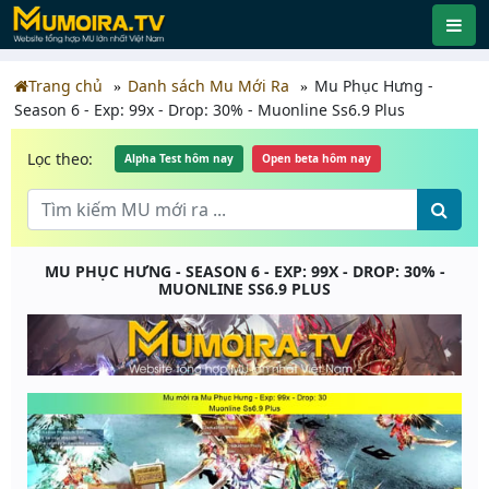
Trang chủ
Danh sách Mu Mới Ra
Mu Phục Hưng -
Season 6 - Exp: 99x - Drop: 30% - Muonline Ss6.9 Plus
Lọc theo:
Alpha Test hôm nay
Open beta hôm nay
MU PHỤC HƯNG - SEASON 6 - EXP: 99X - DROP: 30% -
MUONLINE SS6.9 PLUS