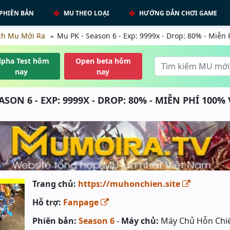
PHIÊN BẢN
MU THEO LOẠI
HƯỚNG DẪN CHƠI GAME
ch Mu Mới Ra
Mu PK - Season 6 - Exp: 9999x - Drop: 80% - Miễn 
lpha Test hôm
Open beta hôm
nay
nay
ASON 6 - EXP: 9999X - DROP: 80% - MIỄN PHÍ 100%
Trang chủ:
https://muhonchien.site
Hỗ trợ:
Fanpage
Phiên bản:
Season 6
-
Máy chủ:
Máy Chủ Hỗn Chi