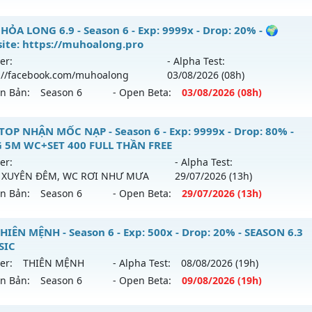
ểu reset: Reset In Game
hể loại: Mu Nguyên bản Webzen
ỎA LONG 6.9 - 🌍 Website: https://muhoalong.pro
HỎA LONG 6.9 - Season 6 - Exp: 9999x - Drop: 20% - 🌍
ite: https://muhoalong.pro
tihack: gold
ới ra tháng 08 2026 - Mở máy chủ
https://facebook.com
er:
- Alpha Test:
 04/08/2626
://facebook.com/muhoalong
03/08
/2026
(08h)
ên Bản:
Season 6
- Open Beta:
03/08
/2026
(08h)
9999x - Drop: 20%
reset: Non Reset
HỎA LONG 6.9 - 🌍 Website: https://muhoalong.pro
TOP NHẬN MỐC NẠP - Season 6 - Exp: 9999x - Drop: 80% -
loại: Mu Nguyên bản Webzen
 5M WC+SET 400 FULL THẦN FREE
ới ra tháng 08 2026 - Mở máy chủ
https://facebook.com
er:
- Alpha Test:
ack: XShield
 03/08/2626
 XUYÊN ĐÊM, WC RƠI NHƯ MƯA
29/07
/2026
(13h)
ên Bản:
Season 6
- Open Beta:
29/07
/2026
(13h)
9999x - Drop: 20%
reset: Non Reset
TOP NHẬN MỐC NẠP - TẶNG 5M WC+SET 400 FULL THẦN FR
HIÊN MỆNH - Season 6 - Exp: 500x - Drop: 20% - SEASON 6.3
loại: Mu Nguyên bản Webzen
SIC
i ra tháng 07 2026 - Mở máy chủ
BOSS XUYÊN ĐÊM, WC 
er:
THIÊN MỆNH
- Alpha Test:
08/08
/2026
(19h)
ack: XShield
gày 29/07/2626
ên Bản:
Season 6
- Open Beta:
09/08
/2026
(19h)
9999x - Drop: 80%