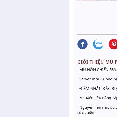
GIỚI THIỆU MU P
MU HỖN CHIẾN SS6.
Server mới – Công bằ
ĐIỂM NHẤN ĐẶC BI
Nguyên liệu nâng cấp
Nguyên liệu mix đồ vư
sức chiến!