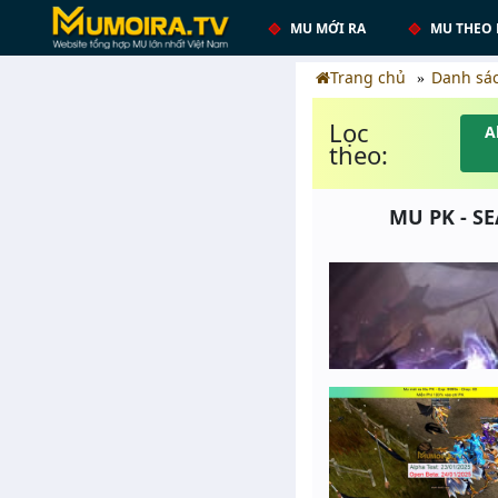
MU MỚI RA
MU THEO 
Trang chủ
Danh sá
Lọc
A
theo:
MU PK - SE