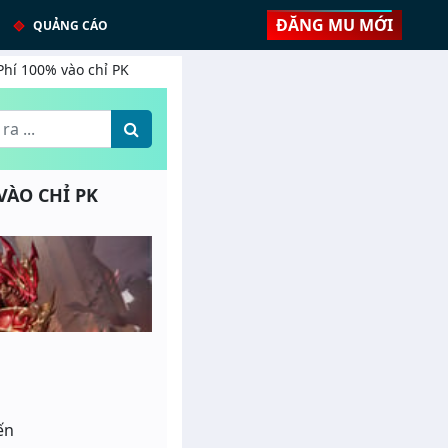
ĐĂNG MU MỚI
QUẢNG CÁO
Phí 100% vào chỉ PK
 VÀO CHỈ PK
ến