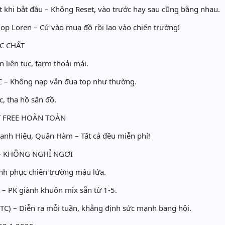
 khi bắt đầu – Không Reset, vào trước hay sau cũng bằng nhau.
op Loren – Cứ vào mua đồ rồi lao vào chiến trường!
ỰC CHẤT
 liên tục, farm thoải mái.
WC – Không nạp vẫn đua top như thường.
, tha hồ săn đồ.
T FREE HOÀN TOÀN
anh Hiệu, Quân Hàm – Tất cả đều miễn phí!
 – KHÔNG NGHỈ NGƠI
h phục chiến trường máu lửa.
 PK giành khuôn mix sẵn từ 1-5.
C) – Diễn ra mỗi tuần, khẳng định sức mạnh bang hội.