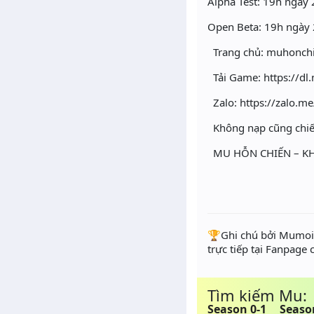
Alpha Test: 19h ngày
Open Beta: 19h ngày
Trang chủ: muhonchi
Tải Game: https://dl
Zalo: https://zalo.m
Không nạp cũng chiến
MU HỖN CHIẾN – KH
️🏆Ghi chú bởi Mumoir
trực tiếp tại Fanpage
Tìm kiếm Mu:
Season 0-1
Seaso