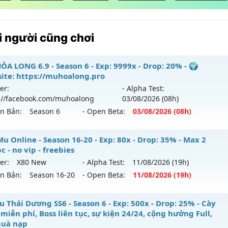
 người cũng chơi
ỎA LONG 6.9 - Season 6 - Exp: 9999x - Drop: 20% - 🌍
ite: https://muhoalong.pro
er:
- Alpha Test:
://facebook.com/muhoalong
03/08
/2026
(08h)
ên Bản:
Season 6
- Open Beta:
03/08
/2026
(08h)
ỎA LONG 6.9 - 🌍 Website: https://muhoalong.pro
u Online - Season 16-20 - Exp: 80x - Drop: 35% - Max 2
c - no vip - freebies
ới ra tháng 08 2026 - Mở máy chủ
https://facebook.com
er:
X80 New
- Alpha Test:
11/08
/2026
(19h)
 03/08/2626
ên Bản:
Season 16-20
- Open Beta:
11/08
/2026
(19h)
9999x - Drop: 20%
p Mu Online - Max 2 acc/pc - no vip - freebies
 Thái Dương SS6 - Season 6 - Exp: 500x - Drop: 25% - Cày
reset: Non Reset
miễn phí, Boss liên tục, sự kiện 24/24, cộng hưởng Full,
 mới ra tháng 08 2026 - Mở máy chủ
X80 New
vào 19h ngà
loại: Mu Nguyên bản Webzen
quà nạp