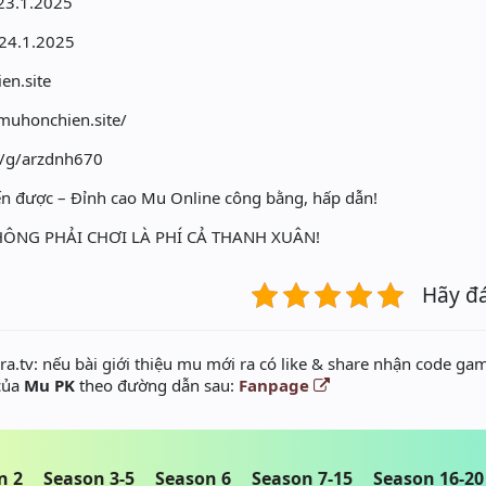
 23.1.2025
 24.1.2025
en.site
.muhonchien.site/
e/g/arzdnh670
 được – Đỉnh cao Mu Online công bằng, hấp dẫn!
ÔNG PHẢI CHƠI LÀ PHÍ CẢ THANH XUÂN!
Hãy đ
a.tv: nếu bài giới thiệu mu mới ra có like & share nhận code gam
 của
Mu PK
theo đường dẫn sau:
Fanpage
n 2
Season 3-5
Season 6
Season 7-15
Season 16-20