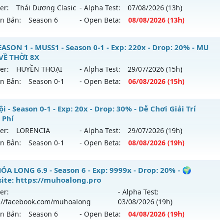
er:
Thái Dương Clasic
- Alpha Test:
07/08
/2026
(13h)
p: 80x - Drop: 35%
ack: XShield
ên Bản:
Season 6
- Open Beta:
08/08
/2026
(13h)
ểu reset: Reset In Game
hể loại: Mu Nguyên bản Webzen
 Thái Dương SS6 - Cày cuốc miễn phí, Boss liên tục, sự ki
ASON 1 - MUSS1 - Season 0-1 - Exp: 220x - Drop: 20% - MU
 cày quà nạp
VỀ THỜI 8X
tihack: AntiShield
er:
HUYỀN THOẠI
- Alpha Test:
29/07
/2026
(15h)
ới ra tháng 08 2026 - Mở máy chủ
Thái Dương Clasic
vào 1
ên Bản:
Season 0-1
- Open Beta:
06/08
/2026
(15h)
500x - Drop: 25%
USEASON 1 - MUSS1 - MU TRỞ VỀ THỜI 8X
i - Season 0-1 - Exp: 20x - Drop: 30% - Dễ Chơi Giải Trí
 reset: Reset In Game
 Phí
 mới ra tháng 08 2026 - Mở máy chủ
HUYỀN THOẠI
vào 15
loại: Mu Nguyên bản Webzen
er:
LORENCIA
- Alpha Test:
29/07
/2026
(19h)
ên Bản:
Season 0-1
- Open Beta:
08/08
/2026
(19h)
p: 220x - Drop: 20%
hack: VIP SHIELD
ểu reset: Reset In Game
 Nội - Dễ Chơi Giải Trí Miễn Phí
ỎA LONG 6.9 - Season 6 - Exp: 9999x - Drop: 20% - 🌍
hể loại: Mu Nguyên bản Webzen
ite: https://muhoalong.pro
 mới ra tháng 08 2026 - Mở máy chủ
LORENCIA
vào 19h ng
er:
- Alpha Test:
ntihack: IGMU.DEV
://facebook.com/muhoalong
03/08
/2026
(19h)
p: 20x - Drop: 30%
ên Bản:
Season 6
- Open Beta:
04/08
/2026
(19h)