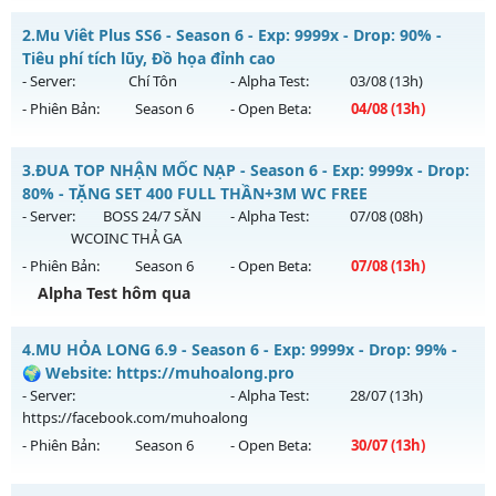
++MU VIỆT ++ - Lâu Dài, Có Gộp Mu
2.
Mu Viêt Plus SS6 - Season 6 - Exp: 9999x - Drop: 90% -
Mu mới ra tháng 08 2026 - Mở máy chủ
Khát Vọng
vào 20h
Tiêu phí tích lũy, Đồ họa đỉnh cao
ngày 07/08/2626
- Server:
Chí Tôn
- Alpha Test:
03/08
(13h)
- Phiên Bản:
Season 6
- Open Beta:
04/08
(13h)
Exp: 200x - Drop: 20%
Kiểu reset: Reset In Game
Mu Viêt Plus SS6 - Tiêu phí tích lũy, Đồ họa đỉnh cao
3.
ĐUA TOP NHẬN MỐC NẠP - Season 6 - Exp: 9999x - Drop:
Thể loại: Mu Nguyên bản Webzen
Mu mới ra tháng 08 2026 - Mở máy chủ
Chí Tôn
vào 13h
80% - TẶNG SET 400 FULL THẦN+3M WC FREE
Antihack: Shark Shield
ngày 04/08/2626
- Server:
BOSS 24/7 SĂN
- Alpha Test:
07/08
(08h)
WCOINC THẢ GA
Exp: 9999x - Drop: 90%
- Phiên Bản:
Season 6
- Open Beta:
07/08
(13h)
Kiểu reset: Reset In Game
Alpha Test hôm qua
Thể loại: Mu Bán Đồ Full Trong Shop
ĐUA TOP NHẬN MỐC NẠP - TẶNG SET 400 FULL THẦN+3M
Antihack: Phoenix 2026
4.
MU HỎA LONG 6.9 - Season 6 - Exp: 9999x - Drop: 99% -
WC FREE
🌍 Website: https://muhoalong.pro
Mu mới ra tháng 08 2026 - Mở máy chủ
BOSS 24/7 SĂN
- Server:
- Alpha Test:
28/07
(13h)
WCOINC THẢ GA
vào 13h ngày 07/08/2626
https://facebook.com/muhoalong
- Phiên Bản:
Season 6
- Open Beta:
30/07
(13h)
Exp: 9999x - Drop: 80%
Kiểu reset: Reset In Game
MU HỎA LONG 6.9 - 🌍 Website: https://muhoalong.pro