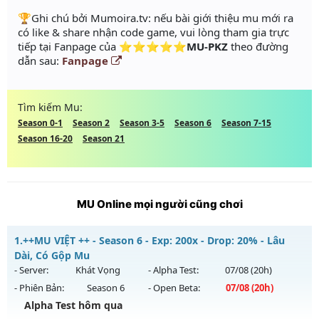
️🏆Ghi chú bởi Mumoira.tv: nếu bài giới thiệu mu mới ra
có like & share nhận code game, vui lòng tham gia trực
tiếp tại Fanpage của
⭐⭐⭐⭐⭐MU-PKZ
theo đường
dẫn sau:
Fanpage
Tìm kiếm Mu:
Season 0-1
Season 2
Season 3-5
Season 6
Season 7-15
Season 16-20
Season 21
MU Online mọi người cũng chơi
1.
++MU VIỆT ++ - Season 6 - Exp: 200x - Drop: 20% - Lâu
Dài, Có Gộp Mu
- Server:
Khát Vọng
- Alpha Test:
07/08
(20h)
- Phiên Bản:
Season 6
- Open Beta:
07/08
(20h)
Alpha Test hôm qua