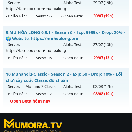
https://facebook.com/muhoalong
vào 08h ngày
- Server:
- Alpha Test:
29/07
(19h)
02/08/2626
https://facebook.com/muhoalong
- Phiên Bản:
Season 6
- Open Beta:
30/07
(19h)
Exp: 9999x - Drop: 99%
Kiểu reset: Non Reset
MU HỎA LONG 6.9 - 🌍 Website: https://muhoalong.pro
9.
MU HỎA LONG 6.9.1 - Season 6 - Exp: 9999x - Drop: 20% -
Thể loại: Mu Nguyên bản Webzen
Mu mới ra tháng 07 2026 - Mở máy chủ
🌍 Website: https://muhoalong.pro
Antihack: XShield
https://facebook.com/muhoalong
vào 19h ngày
- Server:
- Alpha Test:
27/07
(13h)
30/07/2626
https://facebook.com/muhoalong
- Phiên Bản:
Season 6
- Open Beta:
29/07
(13h)
Exp: 9999x - Drop: 99%
Kiểu reset: Non Reset
MU HỎA LONG 6.9.1 - 🌍 Website: https://muhoalong.pro
10.
Muhanoi2-Classic - Season 2 - Exp: 5x - Drop: 10% - Lối
Thể loại: Mu Nguyên bản Webzen
Mu mới ra tháng 07 2026 - Mở máy chủ
chơi cày cuốc Classic đồ chuẩn
Antihack: Xshiel
https://facebook.com/muhoalong
vào 13h ngày
- Server:
Muhanoi2-Classic
- Alpha Test:
02/08
(17h)
29/07/2626
- Phiên Bản:
Season 2
- Open Beta:
08/08
(10h)
Exp: 9999x - Drop: 20%
Open Beta hôm nay
Kiểu reset: Non Reset
Muhanoi2-Classic - Lối chơi cày cuốc Classic đồ chuẩn
Thể loại: Mu Nguyên bản Webzen
https://ktdb.net/
Mu mới ra tháng 08 2026 - Mở máy chủ
|
789club
|
Jun88
Muhanoi2-Classic
|
bắn cá
Antihack: Xshiel
vào 10h ngày 08/08/2626
đổi thưởng
|
Xôi Lạc