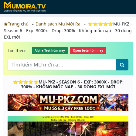
Trang chủ
Danh sách Mu Mới Ra
⭐⭐⭐⭐⭐MU-PKZ -
Season 6 - Exp: 3000x - Drop: 300% - Không mốc nạp - 30 dòng
EXL mới
Lọc theo:
Alpha Test hôm nay
Open beta hôm nay
⭐⭐⭐⭐⭐MU-PKZ - SEASON 6 - EXP: 3000X - DROP:
300% - KHÔNG MỐC NẠP - 30 DÒNG EXL MỚI