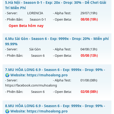
5.
Hà Nội - Season 0-1 - Exp: 20x - Drop: 30% - Dễ Chơi Giải
Thể loại: Mu Nguyên bản Webzen
Mu mới ra tháng 07 2026 - Mở máy chủ
Trí Miễn Phí
Antihack: KHÔNG THỂ HACK
https://facebook.com/muhoalong
vào 13h ngày
- Server:
LORENCIA
- Alpha Test:
29/07
(19h)
30/07/2626
- Phiên Bản:
Season 0-1
- Open Beta:
08/08
(19h)
Exp: 9999x - Drop: 99%
Open Beta hôm nay
Kiểu reset: Non Reset
Hà Nội - Dễ Chơi Giải Trí Miễn Phí
6.
Mu Sài Gòn - Season 6 - Exp: 9999x - Drop: 20% - Miễn phí
Thể loại: Mu Nguyên bản Webzen
Mu mới ra tháng 08 2026 - Mở máy chủ
LORENCIA
vào 19h
99.99%
Antihack: Xshiel
ngày 08/08/2626
- Server:
Sài Gòn
- Alpha Test:
04/08
(13h)
- Phiên Bản:
Season 6
- Open Beta:
05/08
(13h)
Exp: 20x - Drop: 30%
Kiểu reset: Reset In Game
Mu Sài Gòn - Miễn phí 99.99%
7.
MU HỎA LONG 6.9 - Season 6 - Exp: 9999x - Drop: 99% -
Thể loại: Mu Nguyên bản Webzen
Mu mới ra tháng 08 2026 - Mở máy chủ
Sài Gòn
vào 13h
🌍 Website: https://muhoalong.pro
Antihack: gold
ngày 05/08/2626
- Server:
- Alpha Test:
01/08
(08h)
https://facebook.com/muhoalong
Exp: 9999x - Drop: 20%
- Phiên Bản:
Season 6
- Open Beta:
02/08
(08h)
Kiểu reset: Reset In Game
Thể loại: Mu Custom thêm đồ mới
MU HỎA LONG 6.9 - 🌍 Website: https://muhoalong.pro
8.
MU HỎA LONG 6.9 - Season 6 - Exp: 9999x - Drop: 99% -
Antihack: 8x
Mu mới ra tháng 08 2026 - Mở máy chủ
🌍 Website: https://muhoalong.pro