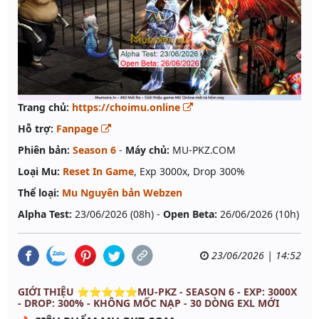
Trang chủ:
https://choimu.online
Hỗ trợ:
Fanpage
Phiên bản:
Season 6
-
Máy chủ:
MU-PKZ.COM
Loại Mu:
Reset In Game
, Exp 3000x, Drop 300%
Thể loại:
Mu Nguyên bản Webzen
Alpha Test:
23/06/2026 (08h) -
Open Beta:
26/06/2026 (10h)
23/06/2026 | 14:52
GIỚI THIỆU ⭐⭐⭐⭐⭐MU-PKZ - SEASON 6 - EXP: 3000X
- DROP: 300% - KHÔNG MỐC NẠP - 30 DÒNG EXL MỚI