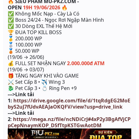
🔥
SIÊU PHẨM
MU-PKZ.COM
-
OPEN
19H 19/06/2026
🔥
✅
Không Mốc Nạp - Cày Là Có
✅
Boss 24/24 - Ngọc Rơi Ngập Màn Hình
✅
30 Dòng EXL Thế Hệ Mới
🏆
ĐUA TOP KILL BOSS
🥇 200.000 WP
🥈 100.000 WP
🥉 50.000 WP
(19/06 → 26/06)
💰
FULL SET NHẬN NGAY
2.000.000đ ATM
(19/06 → 03/07)
🎁
TẶNG NGAY KHI VÀO GAME
⚔️ Set Cấp 8 • ✈️ Wing 3
🐉
Pet Cấp 3 •
💍
Ring Pen +9
--->Link tải
1:
https://drive.google.com/file/d/1tqRdgEG2MoE
byS2uJ7fUdvAEAJaOKQFV/view?usp=drive_link
--->Link tải
2
:
https://mega.nz/file/ncNDiCrJ#4xP2y3BgAfVjCP
pCepNnaymKOP_DSfTtpKSTGwAotDM