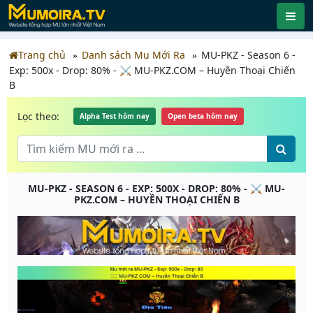
Trang chủ
Danh sách Mu Mới Ra
MU-PKZ - Season 6 -
Exp: 500x - Drop: 80% - ⚔️ MU-PKZ.COM – Huyền Thoại Chiến
B
Lọc theo:
Alpha Test hôm nay
Open beta hôm nay
MU-PKZ - SEASON 6 - EXP: 500X - DROP: 80% - ⚔️ MU-
PKZ.COM – HUYỀN THOẠI CHIẾN B