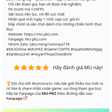
Chỉ cần tham gia, bạn sẽ được trải nghiệm:
PK mượt mà 120FPS
Săn boss liên tục, rơi đồ cực chất
Nhận quà mỗi ngày + mốc nạp cực giá trị
Đây chính là sân chơi dành cho những chiến binh thực
thụ!
Website: https://mu-pkz.com
Fanpage: Mu-pkz.com
Nhóm Zalo: zalo.me/g/rummya778
#MUOnline #MUPKZ #Game120FPS #QuaHotMoiNgay
#SanBoss24h #HuyenThoaiChienBinh
Hãy đánh giá MU này!
️🏆Ghi chú bởi Mumoira.tv: nếu bài giới thiệu mu mới ra
có like & share nhận code game, vui lòng tham gia trực
tiếp tại Fanpage của
MU-PKZ
theo đường dẫn sau:
Fanpage