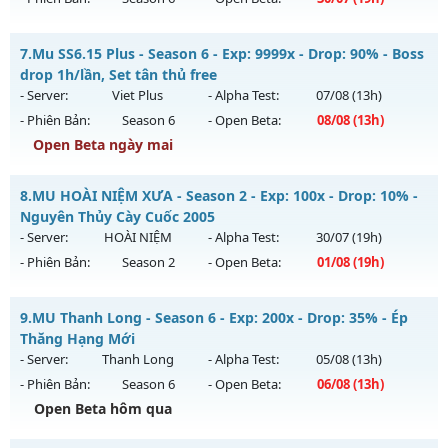
Exp: 100x - Drop: 10%
Kiểu reset: Reset In Game
MU-GIAITRI.NET - HỖ TRỢ MAX PING - VÀO LÀ CHIẾN NGAY
7.
Mu SS6.15 Plus - Season 6 - Exp: 9999x - Drop: 90% - Boss
Thể loại: Mu Nguyên bản Webzen
Mu mới ra tháng 07 2026 - Mở máy chủ
TÂN THỦ
vào 19h
drop 1h/lần, Set tân thủ free
Antihack: ICM
ngày 30/07/2626
- Server:
Viet Plus
- Alpha Test:
07/08
(13h)
- Phiên Bản:
Season 6
- Open Beta:
08/08
(13h)
Exp: 500x - Drop: 20%
Open Beta ngày mai
Kiểu reset: Reset In Game
Thể loại: Mu Nguyên bản Webzen
Mu SS6.15 Plus - Boss drop 1h/lần, Set tân thủ free
8.
MU HOÀI NIỆM XƯA - Season 2 - Exp: 100x - Drop: 10% -
Antihack: FPS 60 - CHỐNG HACK 100%
Mu mới ra tháng 08 2026 - Mở máy chủ
Viet Plus
vào 13h
Nguyên Thủy Cày Cuốc 2005
ngày 08/08/2626
- Server:
HOÀI NIỆM
- Alpha Test:
30/07
(19h)
- Phiên Bản:
Season 2
- Open Beta:
01/08
(19h)
Exp: 9999x - Drop: 90%
Kiểu reset: Reset In Game
MU HOÀI NIỆM XƯA - Nguyên Thủy Cày Cuốc 2005
9.
MU Thanh Long - Season 6 - Exp: 200x - Drop: 35% - Ép
Thể loại: Mu Bán Đồ Full Trong Shop
Mu mới ra tháng 08 2026 - Mở máy chủ
HOÀI NIỆM
vào 19h
Thăng Hạng Mới
Antihack: Phoenix chống hack mới
ngày 01/08/2626
- Server:
Thanh Long
- Alpha Test:
05/08
(13h)
- Phiên Bản:
Season 6
- Open Beta:
06/08
(13h)
Exp: 100x - Drop: 10%
Open Beta hôm qua
Kiểu reset: Reset In Game
Thể loại: Mu Nguyên bản Webzen