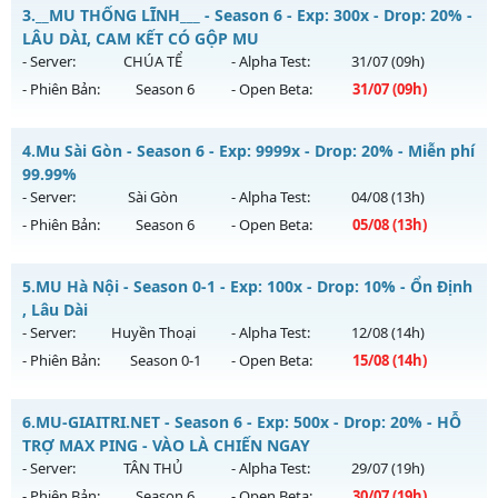
Thể loại: Mu Bán Đồ Full Trong Shop
MU HỎA LONG 6.9 - 🌍 Website: https://muhoalong.pro
3.
__MU THỐNG LĨNH___ - Season 6 - Exp: 300x - Drop: 20% -
Antihack: Anti Phoenix
Mu mới ra tháng 08 2026 - Mở máy chủ
LÂU DÀI, CAM KẾT CÓ GỘP MU
https://facebook.com/muhoalong
vào 15h ngày
- Server:
CHÚA TỂ
- Alpha Test:
31/07
(09h)
03/08/2626
- Phiên Bản:
Season 6
- Open Beta:
31/07
(09h)
Exp: 9999x - Drop: 99%
__MU THỐNG LĨNH___ - LÂU DÀI, CAM KẾT CÓ GỘP MU
Kiểu reset: Non Reset
4.
Mu Sài Gòn - Season 6 - Exp: 9999x - Drop: 20% - Miễn phí
Mu mới ra tháng 07 2026 - Mở máy chủ
CHÚA TỂ
vào 09h
99.99%
Thể loại: Mu Nguyên bản Webzen
ngày 31/07/2626
- Server:
Sài Gòn
- Alpha Test:
04/08
(13h)
Antihack: XShield
- Phiên Bản:
Season 6
- Open Beta:
05/08
(13h)
Exp: 300x - Drop: 20%
Kiểu reset: Reset In Game
Mu Sài Gòn - Miễn phí 99.99%
5.
MU Hà Nội - Season 0-1 - Exp: 100x - Drop: 10% - Ổn Định
Thể loại: Mu Nguyên bản Webzen
Mu mới ra tháng 08 2026 - Mở máy chủ
Sài Gòn
vào 13h
, Lâu Dài
Antihack: UGK ANTIHACK
ngày 05/08/2626
- Server:
Huyền Thoại
- Alpha Test:
12/08
(14h)
- Phiên Bản:
Season 0-1
- Open Beta:
15/08
(14h)
Exp: 9999x - Drop: 20%
Kiểu reset: Reset In Game
MU Hà Nội - Ổn Định , Lâu Dài
6.
MU-GIAITRI.NET - Season 6 - Exp: 500x - Drop: 20% - HỖ
Thể loại: Mu Custom thêm đồ mới
Mu mới ra tháng 08 2026 - Mở máy chủ
Huyền Thoại
vào
TRỢ MAX PING - VÀO LÀ CHIẾN NGAY
Antihack: 8x
14h ngày 15/08/2626
- Server:
TÂN THỦ
- Alpha Test:
29/07
(19h)
- Phiên Bản:
Season 6
- Open Beta:
30/07
(19h)