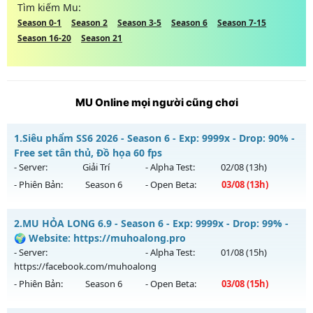
Tìm kiếm Mu:
Season 0-1
Season 2
Season 3-5
Season 6
Season 7-15
Season 16-20
Season 21
MU Online mọi người cũng chơi
1.
Siêu phẩm SS6 2026 - Season 6 - Exp: 9999x - Drop: 90% -
Free set tân thủ, Đồ họa 60 fps
- Server:
Giải Trí
- Alpha Test:
02/08
(13h)
- Phiên Bản:
Season 6
- Open Beta:
03/08
(13h)
Siêu phẩm SS6 2026 - Free set tân thủ, Đồ họa 60 fps
2.
MU HỎA LONG 6.9 - Season 6 - Exp: 9999x - Drop: 99% -
Mu mới ra tháng 08 2026 - Mở máy chủ
Giải Trí
vào 13h
🌍 Website: https://muhoalong.pro
ngày 03/08/2626
- Server:
- Alpha Test:
01/08
(15h)
https://facebook.com/muhoalong
Exp: 9999x - Drop: 90%
- Phiên Bản:
Season 6
- Open Beta:
03/08
(15h)
Kiểu reset: Reset In Game