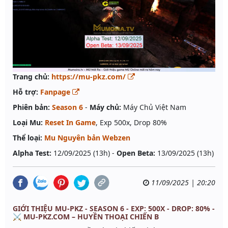
Trang chủ:
https://mu-pkz.com/
Hỗ trợ:
Fanpage
Phiên bản:
Season 6
-
Máy chủ:
Máy Chủ Việt Nam
Loại Mu:
Reset In Game
, Exp 500x, Drop 80%
Thể loại:
Mu Nguyên bản Webzen
Alpha Test:
12/09/2025 (13h) -
Open Beta:
13/09/2025 (13h)
11/09/2025 | 20:20
GIỚI THIỆU MU-PKZ - SEASON 6 - EXP: 500X - DROP: 80% -
⚔️ MU-PKZ.COM – HUYỀN THOẠI CHIẾN B