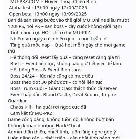
MU-PKZ.COM – Huyền Thoại Chiến Binh
Alpha test : 13h00 ngày 12/09/2025
Open beta: 13h00 ngày 13/09/2025
Bạn đã sẵn sàng bước vào thế giới MU Online siêu mượt
120FPS, nơi PK – săn boss – cày cuốc không giới hạn?
Tính năng cực HOT chỉ có tại MU-PKZ:
Nhiệm vụ ngày cực nhiều quà – chơi ít vẫn lời
Tặng quà mốc nạp – Quà hot mỗi ngày cho mọi game
thủ
Hệ thống đổi Reset lấy quà – càng reset càng giá trị
Boss – Event liên tục, không bao giờ hết việc để làm
Hệ thống Boss & Event đỉnh cao:
Boss 24/24 – lúc nào cũng có mục tiêu
Boss theo đợt 30 phút/đợt – cơ hội liên tục
Boss Trùm Cuối – Giant Class thách thức cả server
Event hấp dẫn: Blood Castle, Devil Square, Impire
Guardian
Chaos Kill – hạ quái rơi ngọc cực đã
Cam kết từ MU-PKZ:
Game công bằng, không tuồn đồ, không buff bẩn
Không khoan nhượng Hack/Cheat
Admin thân thiện, nhiệt tình, luôn lắng nghe góp ý
Luôn nâng cấp – phát triển – cập nhật tính năng mới