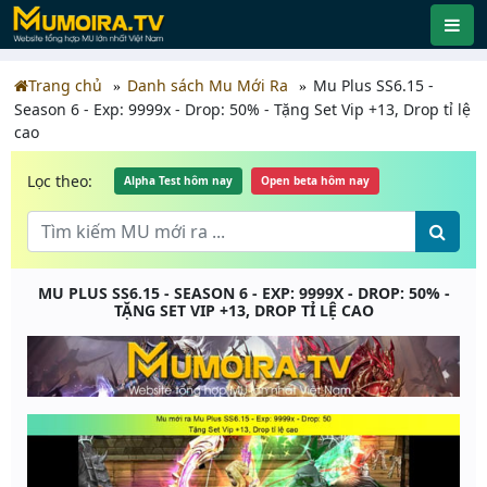
Trang chủ
Danh sách Mu Mới Ra
Mu Plus SS6.15 -
Season 6 - Exp: 9999x - Drop: 50% - Tặng Set Vip +13, Drop tỉ lệ
cao
Lọc theo:
Alpha Test hôm nay
Open beta hôm nay
MU PLUS SS6.15 - SEASON 6 - EXP: 9999X - DROP: 50% -
TẶNG SET VIP +13, DROP TỈ LỆ CAO