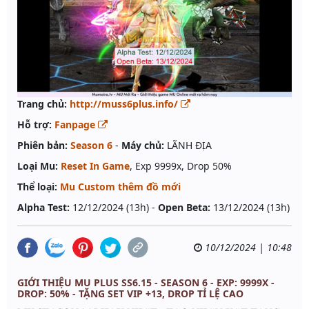
Trang chủ:
http://muss6plus.info/
Hỗ trợ:
Fanpage
Phiên bản:
Season 6
-
Máy chủ:
LÃNH ĐỊA
Loại Mu:
Reset In Game
, Exp 9999x, Drop 50%
Thể loại:
Mu Custom thêm đồ mới
Alpha Test:
12/12/2024 (13h) -
Open Beta:
13/12/2024 (13h)
10/12/2024 | 10:48
GIỚI THIỆU MU PLUS SS6.15 - SEASON 6 - EXP: 9999X -
DROP: 50% - TẶNG SET VIP +13, DROP TỈ LỆ CAO