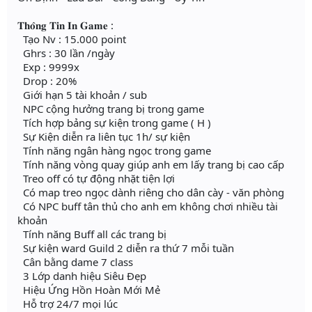
𝐓𝐡𝐨̂𝐧𝐠 𝐓𝐢𝐧 𝐈𝐧 𝐆𝐚𝐦𝐞 :
Tạo Nv : 15.000 point
Ghrs : 30 lần /ngày
Exp : 9999x
Drop : 20%
Giới hạn 5 tài khoản / sub
NPC cộng hưởng trang bị trong game
Tích hợp bảng sự kiện trong game ( H )
Sự Kiện diễn ra liên tục 1h/ sự kiện
Tính năng ngân hàng ngọc trong game
Tính năng vòng quay giúp anh em lấy trang bị cao cấp
Treo off có tự động nhặt tiện lợi
Có map treo ngọc dành riêng cho dân cày - văn phòng
Có NPC buff tân thủ cho anh em không chơi nhiều tài
khoản
Tính năng Buff all các trang bị
Sự kiện ward Guild 2 diễn ra thứ 7 mỗi tuần
Cân bằng dame 7 class
3 Lớp danh hiệu Siêu Đẹp
Hiệu Ứng Hồn Hoàn Mới Mẻ
Hỗ trợ 24/7 mọi lúc