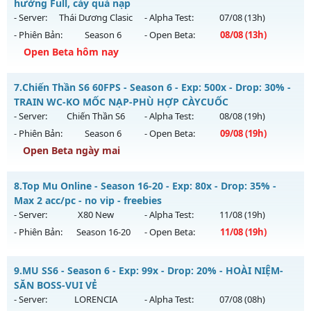
Mu mới ra tháng 08 2026 - Mở máy chủ
BOSS 24/7 SĂN
hưởng Full, cày quà nạp
WCOINC THẢ GA
vào 08h ngày 06/08/2626
- Server:
Thái Dương Clasic
- Alpha Test:
07/08
(13h)
- Phiên Bản:
Season 6
- Open Beta:
08/08
(13h)
Exp: 9999x - Drop: 80%
Open Beta hôm nay
Kiểu reset: Reset In Game
Thể loại: Mu Nguyên bản Webzen
✅ Mu Thái Dương SS6 - Cày cuốc miễn phí, Boss liên tục,
7.
Chiến Thần S6 60FPS - Season 6 - Exp: 500x - Drop: 30% -
sự kiện 24/24, cộng hưởng Full, cày quà nạp
Antihack: KHÔNG THỂ HACK
TRAIN WC-KO MỐC NẠP-PHÙ HỢP CÀYCUỐC
Mu mới ra tháng 08 2026 - Mở máy chủ
Thái Dương Clasic
- Server:
Chiến Thần S6
- Alpha Test:
08/08
(19h)
vào 13h ngày 08/08/2626
- Phiên Bản:
Season 6
- Open Beta:
09/08
(19h)
Exp: 500x - Drop: 25%
Open Beta ngày mai
Kiểu reset: Reset In Game
Chiến Thần S6 60FPS - TRAIN WC-KO MỐC NẠP-PHÙ HỢP
8.
Top Mu Online - Season 16-20 - Exp: 80x - Drop: 35% -
Thể loại: Mu Nguyên bản Webzen
CÀYCUỐC
Max 2 acc/pc - no vip - freebies
Antihack: VIP SHIELD
Mu mới ra tháng 08 2026 - Mở máy chủ
Chiến Thần S6
vào
- Server:
X80 New
- Alpha Test:
11/08
(19h)
19h ngày 09/08/2626
- Phiên Bản:
Season 16-20
- Open Beta:
11/08
(19h)
Exp: 500x - Drop: 30%
Top Mu Online - Max 2 acc/pc - no vip - freebies
Kiểu reset: Reset In Game
9.
MU SS6 - Season 6 - Exp: 99x - Drop: 20% - HOÀI NIỆM-
Mu mới ra tháng 08 2026 - Mở máy chủ
X80 New
vào 19h
SĂN BOSS-VUI VẺ
Thể loại: Mu Nguyên bản Webzen
ngày 11/08/2626
- Server:
LORENCIA
- Alpha Test:
07/08
(08h)
Antihack: antihack