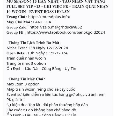
𝐌𝐔 𝐒𝐄𝐀𝐒𝐎𝐍𝟔.𝟏𝟓 𝐇𝐀𝐘 𝐍𝐇𝐀̂́𝐓 - 𝐓𝐀̣𝐎 𝐍𝐇𝐀̂𝐍 𝐕𝐀̣̂𝐓 𝐓𝐀̣̆𝐍𝐆
𝐅𝐔𝐋𝐋 𝐒𝐄𝐓 𝐕𝐈𝐏 +𝟏𝟑 - 𝐂𝐇𝐈̉ 𝐕𝐈𝐄̣̂𝐂 𝐏𝐊 - 𝐓𝐑𝐀𝐈𝐍 𝐐𝐔𝐀́𝐈 𝐍𝐇𝐀̣̂𝐍
𝟏𝟎 𝐖𝐂𝐎𝐈𝐍 - 𝐄𝐕𝐄𝐍𝐓 𝐁𝐎𝐒𝐒 𝟏𝐇/𝐋𝐀̂̀𝐍
𝐓𝐫𝐚𝐧𝐠 𝐂𝐡𝐮̉ : https://muss6plus.info/
𝐌𝐚́𝐲 𝐂𝐡𝐮̉ 𝐌𝐨̛́𝐢 : LÃNH ĐỊA
𝐆𝐫𝐨𝐮𝐩 𝐙𝐚𝐥𝐨 : https://zalo.me/g/hduciw852
𝐆𝐫𝐨𝐮𝐩 𝐅𝐁 : https://www.facebook.com/banpkgold2024
𝐓𝐡𝐨̂𝐧𝐠 𝐓𝐢𝐧 𝐋𝐢̣𝐜𝐡 𝐓𝐫𝐢̀𝐧𝐡 𝐑𝐚 𝐌𝐚̆́𝐭 :
𝐀𝐥𝐩𝐡𝐚 𝐓𝐞𝐬𝐭 : 13h Ngày 12/12/2024
𝐎𝐩𝐞𝐧 𝐁𝐞𝐭𝐚 : 13h Ngày 13/12/2024
Train quái nhận wcoin
Trang bị max 3 option
Ổn Định - Lâu Dài - Công Bằng - Uy Tín
𝐓𝐡𝐨̂𝐧𝐠 𝐓𝐢𝐧 𝐌𝐚́𝐲 𝐂𝐡𝐮̉ :
Max Item 3 option
Map train wcoin riêng cho ae cày cuốc
Event sự kiện diễn ra liên tục hàng giờ phục vụ anh em
PK giải trí
Sự kiện đua Top lâu dài phần thưởng hấp dẫn
Cày cuốc tự do không hạn chế nâng đồ
Ổn Định - Lâu Dài - Công Bằng - Uy Tín