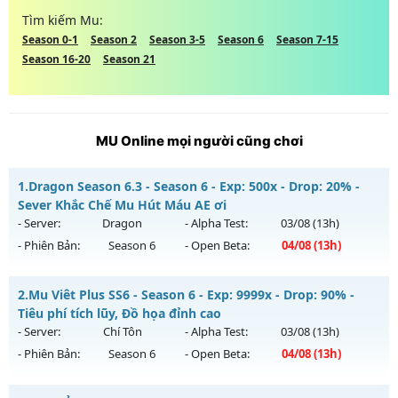
Tìm kiếm Mu:
Season 0-1
Season 2
Season 3-5
Season 6
Season 7-15
Season 16-20
Season 21
MU Online mọi người cũng chơi
1.
Dragon Season 6.3 - Season 6 - Exp: 500x - Drop: 20% -
Sever Khắc Chế Mu Hút Máu AE ơi
- Server:
Dragon
- Alpha Test:
03/08
(13h)
- Phiên Bản:
Season 6
- Open Beta:
04/08
(13h)
Dragon Season 6.3 - Sever Khắc Chế Mu Hút Máu AE ơi
2.
Mu Viêt Plus SS6 - Season 6 - Exp: 9999x - Drop: 90% -
Mu mới ra tháng 08 2026 - Mở máy chủ
Dragon
vào 13h
Tiêu phí tích lũy, Đồ họa đỉnh cao
ngày 04/08/2626
- Server:
Chí Tôn
- Alpha Test:
03/08
(13h)
- Phiên Bản:
Season 6
- Open Beta:
04/08
(13h)
Exp: 500x - Drop: 20%
Kiểu reset: Reset In Game
Mu Viêt Plus SS6 - Tiêu phí tích lũy, Đồ họa đỉnh cao