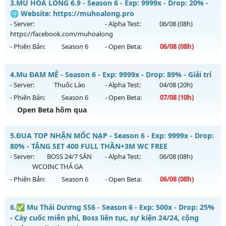
3.
MU HỎA LONG 6.9 - Season 6 - Exp: 9999x - Drop: 20% -
Thể loại: Mu Nguyên bản Webzen
Mu mới ra tháng 08 2026 - Mở máy chủ
Chí Tôn
vào 13h
🌐 Website: https://muhoalong.pro
Antihack: Antihack
ngày 04/08/2626
- Server:
- Alpha Test:
06/08
(08h)
https://facebook.com/muhoalong
Exp: 9999x - Drop: 90%
- Phiên Bản:
Season 6
- Open Beta:
06/08
(08h)
Kiểu reset: Reset In Game
Thể loại: Mu Bán Đồ Full Trong Shop
MU HỎA LONG 6.9 - 🌐 Website: https://muhoalong.pro
4.
Mu ĐAM MÊ - Season 6 - Exp: 9999x - Drop: 89% - Giải trí
Antihack: Phoenix 2026
Mu mới ra tháng 08 2026 - Mở máy chủ
- Server:
Thuốc Lào
- Alpha Test:
04/08
(20h)
https://facebook.com/muhoalong
vào 08h ngày
- Phiên Bản:
Season 6
- Open Beta:
07/08
(10h)
06/08/2626
Open Beta hôm qua
Exp: 9999x - Drop: 20%
Mu ĐAM MÊ - Giải trí
Kiểu reset: Non Reset
5.
ĐUA TOP NHẬN MỐC NẠP - Season 6 - Exp: 9999x - Drop:
Mu mới ra tháng 08 2026 - Mở máy chủ
Thuốc Lào
vào 10h
80% - TẶNG SET 400 FULL THẦN+3M WC FREE
Thể loại: Mu Nguyên bản Webzen
ngày 07/08/2626
- Server:
BOSS 24/7 SĂN
- Alpha Test:
06/08
(08h)
Antihack: XShield
WCOINC THẢ GA
Exp: 9999x - Drop: 89%
- Phiên Bản:
Season 6
- Open Beta:
06/08
(08h)
Kiểu reset: Reset In Game
Thể loại: Mu Bán Đồ Full Trong Shop
ĐUA TOP NHẬN MỐC NẠP - TẶNG SET 400 FULL THẦN+3M
6.
✅ Mu Thái Dương SS6 - Season 6 - Exp: 500x - Drop: 25%
WC FREE
Antihack: UGK
- Cày cuốc miễn phí, Boss liên tục, sự kiện 24/24, cộng