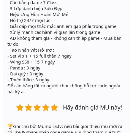
Cân bằng dame 7 Class
3 Lớp danh hiệu Siêu Đẹp
Hiệu Ứng Hồn Hoàn Mới Mẻ
Hỗ trợ 24/7 mọi lúc
Giải đáp mọi thắc mắc anh em gặp phải trong game
Xử lý mạnh các hành vi gian lận trong game
AD không tham gia - Không can thiệp game - Mua bán
tự do
Tạo Nhân Vật Hỗ Trợ :
- Set Vip 1 + 15 full thần 7 ngày
- Wing SS8 + 15 7 ngày
- Panda : 3 ngày
- Đại quỷ : 3 ngày
- Thiên thần : 3 ngày
Để cân bằng tất cả người chơi không hỗ trợ code ngoài
bất kỳ ai.
Hãy đánh giá MU này!
️🏆Ghi chú bởi Mumoira.tv: nếu bài giới thiệu mu mới ra
có like & share nhận code game, vui lòng tham gia trực