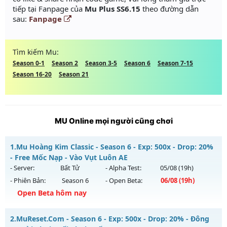
tiếp tại Fanpage của
Mu Plus SS6.15
theo đường dẫn
sau:
Fanpage
Tìm kiếm Mu:
Season 0-1
Season 2
Season 3-5
Season 6
Season 7-15
Season 16-20
Season 21
MU Online mọi người cũng chơi
1.
Mu Hoàng Kim Classic - Season 6 - Exp: 500x - Drop: 20%
- Free Mốc Nạp - Vào Vụt Luôn AE
- Server:
Bất Tử
- Alpha Test:
05/08
(19h)
- Phiên Bản:
Season 6
- Open Beta:
06/08
(19h)
Open Beta hôm nay
Mu Hoàng Kim Classic - Free Mốc Nạp - Vào Vụt Luôn AE
2.
MuReset.Com - Season 6 - Exp: 500x - Drop: 20% - Đông