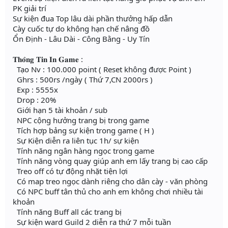
PK giải trí
Sự kiện đua Top lâu dài phần thưởng hấp dẫn
Cày cuốc tự do không hạn chế nâng đồ
Ổn Định - Lâu Dài - Công Bằng - Uy Tín
𝐓𝐡𝐨̂𝐧𝐠 𝐓𝐢𝐧 𝐈𝐧 𝐆𝐚𝐦𝐞 :
Tạo Nv : 100.000 point ( Reset không được Point )
Ghrs : 500rs /ngày ( Thứ 7,CN 2000rs )
Exp : 5555x
Drop : 20%
Giới hạn 5 tài khoản / sub
NPC cộng hưởng trang bị trong game
Tích hợp bảng sự kiện trong game ( H )
Sự Kiện diễn ra liên tục 1h/ sự kiện
Tính năng ngân hàng ngọc trong game
Tính năng vòng quay giúp anh em lấy trang bị cao cấp
Treo off có tự động nhặt tiện lợi
Có map treo ngọc dành riêng cho dân cày - văn phòng
Có NPC buff tân thủ cho anh em không chơi nhiều tài
khoản
Tính năng Buff all các trang bị
Sự kiện ward Guild 2 diễn ra thứ 7 mỗi tuần