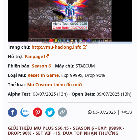
Trang chủ:
http://mu-haclong.info
Hỗ trợ:
Fanpage
Phiên bản:
Season 6
-
Máy chủ:
STADIUM
Loại Mu:
Reset In Game
, Exp 9999x, Drop 90%
Thể loại:
Mu Custom thêm đồ mới
Alpha Test:
08/07/2025 (13h) -
Open Beta:
09/07/2025 (13h)
05/07/2025 | 14:33
GIỚI THIỆU MU PLUS SS6.15 - SEASON 6 - EXP: 9999X -
DROP: 90% - SET VIP +15, ĐUA TOP NHẬN THƯỞNG