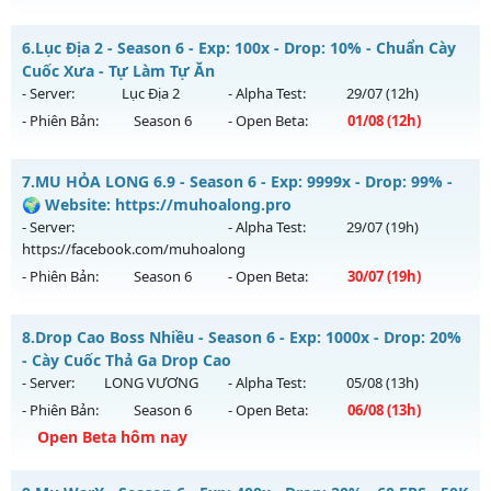
Kiểu reset: Reset In Game
MU CUSTOM 5.2 60FPS - CÀY CUỐC FREE DỄ CHƠI DỄ CÀY
6.
Lục Địa 2 - Season 6 - Exp: 100x - Drop: 10% - Chuẩn Cày
Thể loại: Mu Nguyên bản Webzen
Mu mới ra tháng 08 2026 - Mở máy chủ
CUSTOM S1
vào 13h
Cuốc Xưa - Tự Làm Tự Ăn
Antihack: GoldShield
ngày 02/08/2626
- Server:
Lục Địa 2
- Alpha Test:
29/07
(12h)
- Phiên Bản:
Season 6
- Open Beta:
01/08
(12h)
Exp: 200x - Drop: 100%
Kiểu reset: Reset In Game
Lục Địa 2 - Chuẩn Cày Cuốc Xưa - Tự Làm Tự Ăn
7.
MU HỎA LONG 6.9 - Season 6 - Exp: 9999x - Drop: 99% -
Thể loại: Mu Custom thêm đồ mới
Mu mới ra tháng 08 2026 - Mở máy chủ
Lục Địa 2
vào 12h
🌍 Website: https://muhoalong.pro
Antihack: XShield
ngày 01/08/2626
- Server:
- Alpha Test:
29/07
(19h)
https://facebook.com/muhoalong
Exp: 100x - Drop: 10%
- Phiên Bản:
Season 6
- Open Beta:
30/07
(19h)
Kiểu reset: Reset In Game
Thể loại: Mu Nguyên bản Webzen
MU HỎA LONG 6.9 - 🌍 Website: https://muhoalong.pro
8.
Drop Cao Boss Nhiều - Season 6 - Exp: 1000x - Drop: 20%
Antihack: Chống Hack
Mu mới ra tháng 07 2026 - Mở máy chủ
- Cày Cuốc Thả Ga Drop Cao
https://facebook.com/muhoalong
vào 19h ngày
- Server:
LONG VƯƠNG
- Alpha Test:
05/08
(13h)
30/07/2626
- Phiên Bản:
Season 6
- Open Beta:
06/08
(13h)
Exp: 9999x - Drop: 99%
Open Beta hôm nay
Kiểu reset: Non Reset
Drop Cao Boss Nhiều - Cày Cuốc Thả Ga Drop Cao