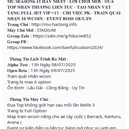
𝐌𝐔 𝐒𝐄𝐀𝐒𝐎𝐍𝟔.𝟏𝟓 𝐇𝐀𝐘 𝐍𝐇𝐀̂́𝐓 - 𝐋𝐎̂́𝐈 𝐂𝐇𝐎̛𝐈 𝐌𝐎̛́𝐈 - Đ𝐔𝐀
𝐓𝐎𝐏 𝐍𝐇𝐀̣̂𝐍 𝐓𝐇𝐔̛𝐎̛̉𝐍𝐆 𝐋𝐈𝐄̂𝐍 𝐓𝐔̣𝐂 - 𝐓𝐀̣𝐎 𝐍𝐇𝐀̂𝐍 𝐕𝐀̣̂𝐓
𝐓𝐀̣̆𝐍𝐆 𝐅𝐔𝐋𝐋 𝐒𝐄𝐓 𝐕𝐈𝐏 +𝟏5 - 𝐂𝐇𝐈̉ 𝐕𝐈𝐄̣̂𝐂 𝐏𝐊 - 𝐓𝐑𝐀𝐈𝐍 𝐐𝐔𝐀́𝐈
𝐍𝐇𝐀̣̂𝐍 𝟏𝟎 𝐖𝐂𝐎𝐈𝐍 - 𝐄𝐕𝐄𝐍𝐓 𝐁𝐎𝐒𝐒 𝟏𝐇/𝐋𝐀̂̀𝐍
𝐓𝐫𝐚𝐧𝐠 𝐂𝐡𝐮̉ : http://mu-haclong.info
𝐌𝐚́𝐲 𝐂𝐡𝐮̉ 𝐌𝐨̛́𝐢 : STADIUM
𝐆𝐫𝐨𝐮𝐩 𝐙𝐚𝐥𝐨 : https://zalo.me/g/hduciw852
𝐆𝐫𝐨𝐮𝐩 𝐅𝐁 :
https://www.facebook.com/banfullcustom2024/
𝐓𝐡𝐨̂𝐧𝐠 𝐓𝐢𝐧 𝐋𝐢̣𝐜𝐡 𝐓𝐫𝐢̀𝐧𝐡 𝐑𝐚 𝐌𝐚̆́𝐭 :
𝐀𝐥𝐩𝐡𝐚 𝐓𝐞𝐬𝐭 : 13h Ngày 08/07/2025
𝐎𝐩𝐞𝐧 𝐁𝐞𝐭𝐚 : 13h Ngày 09/07/2025
Train quái nhận wcoin
Trang bị max 6 option
Ổn Định - Lâu Dài - Công Bằng - Uy Tín
𝐓𝐡𝐨̂𝐧𝐠 𝐓𝐢𝐧 𝐌𝐚́𝐲 𝐂𝐡𝐮̉ :
Đua Top không giới hạn sau mỗi lần Relife 3
Trang bị Full Option
Map train wcoin riêng cho ae cày cuốc ( Barrack, Kanturu,
Arena )
Event sự kiện diễn ra liên tục hàng giờ phục vụ anh em