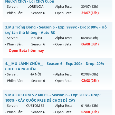
Mu mới ra tháng 08 2026 - Mở máy chủ
Bất Tử
vào 19h
Người Chơi - Lối Chơi Cuốn
ngày 06/08/2626
- Server:
LORENCIA
- Alpha Test:
30/07
(13h)
- Phiên Bản:
Season 6
- Open Beta:
31/07
(13h)
Exp: 500x - Drop: 20%
Kiểu reset: Reset In Game
MuReset.Com - Đông Người Chơi - Lối Chơi Cuốn
3.
Mu Trống Đồng - Season 6 - Exp: 9999x - Drop: 90% - Hỗ
Thể loại: Mu Nguyên bản Webzen
Mu mới ra tháng 07 2026 - Mở máy chủ
LORENCIA
vào 13h
trợ tân thủ khủng - Auto RS
Antihack: X-Team
ngày 31/07/2626
- Server:
Tình Yêu
- Alpha Test:
06/08
(08h)
- Phiên Bản:
Season 6
- Open Beta:
06/08
(08h)
Exp: 500x - Drop: 20%
Open Beta hôm nay
Kiểu reset: Reset In Game
Thể loại: Mu Nguyên bản Webzen
Mu Trống Đồng - Hỗ trợ tân thủ khủng - Auto RS
4.
__MU LÃNH CHÚA__ - Season 6 - Exp: 300x - Drop: 20% -
Antihack: Anti Vip
Mu mới ra tháng 08 2026 - Mở máy chủ
Tình Yêu
vào 08h
CHƠI LÀ NGHIỀN
ngày 06/08/2626
- Server:
HÀ NỘI
- Alpha Test:
02/08
(08h)
- Phiên Bản:
Season 6
- Open Beta:
02/08
(08h)
Exp: 9999x - Drop: 90%
Kiểu reset: Reset In Game
__MU LÃNH CHÚA__ - CHƠI LÀ NGHIỀN
5.
MU CUSTOM 5.2 60FPS - Season 6 - Exp: 200x - Drop:
Thể loại: Mu Nguyên bản Webzen
Mu mới ra tháng 08 2026 - Mở máy chủ
HÀ NỘI
vào 08h
100% - CÀY CUỐC FREE DỄ CHƠI DỄ CÀY
Antihack: ICMPROTECT ✅ 🔴 ✨ ⚡️
ngày 02/08/2626
- Server:
CUSTOM S1
- Alpha Test:
01/08
(13h)
- Phiên Bản:
Season 6
- Open Beta:
02/08
(13h)
Exp: 300x - Drop: 20%