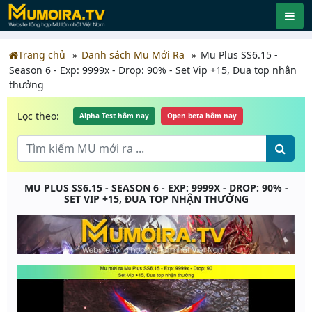
Trang chủ
Danh sách Mu Mới Ra
Mu Plus SS6.15 -
Season 6 - Exp: 9999x - Drop: 90% - Set Vip +15, Đua top nhận
thưởng
Lọc theo:
Alpha Test hôm nay
Open beta hôm nay
MU PLUS SS6.15 - SEASON 6 - EXP: 9999X - DROP: 90% -
SET VIP +15, ĐUA TOP NHẬN THƯỞNG