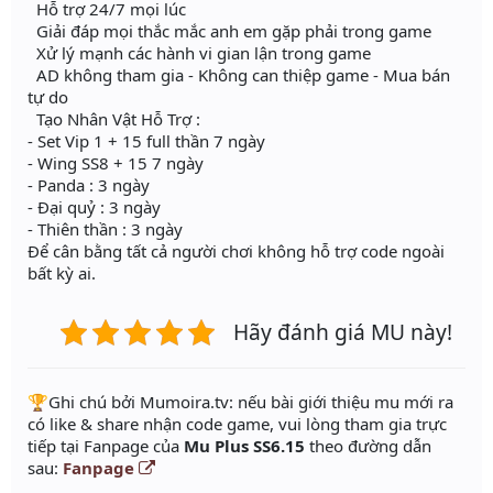
Hỗ trợ 24/7 mọi lúc
Giải đáp mọi thắc mắc anh em gặp phải trong game
Xử lý mạnh các hành vi gian lận trong game
AD không tham gia - Không can thiệp game - Mua bán
tự do
Tạo Nhân Vật Hỗ Trợ :
- Set Vip 1 + 15 full thần 7 ngày
- Wing SS8 + 15 7 ngày
- Panda : 3 ngày
- Đại quỷ : 3 ngày
- Thiên thần : 3 ngày
Để cân bằng tất cả người chơi không hỗ trợ code ngoài
bất kỳ ai.
Hãy đánh giá MU này!
️🏆Ghi chú bởi Mumoira.tv: nếu bài giới thiệu mu mới ra
có like & share nhận code game, vui lòng tham gia trực
tiếp tại Fanpage của
Mu Plus SS6.15
theo đường dẫn
sau:
Fanpage