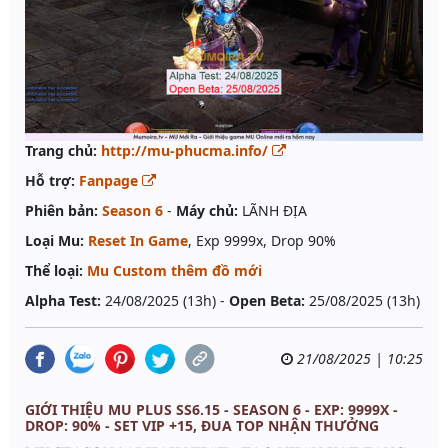
Trang chủ:
http://mu-phucma.info/
Hỗ trợ:
Fanpage
Phiên bản:
Season 6
-
Máy chủ:
LÃNH ĐỊA
Loại Mu:
Reset In Game
, Exp 9999x, Drop 90%
Thể loại:
Mu Custom thêm đồ mới
Alpha Test:
24/08/2025 (13h) -
Open Beta:
25/08/2025 (13h)
21/08/2025 | 10:25
GIỚI THIỆU MU PLUS SS6.15 - SEASON 6 - EXP: 9999X -
DROP: 90% - SET VIP +15, ĐUA TOP NHẬN THƯỞNG