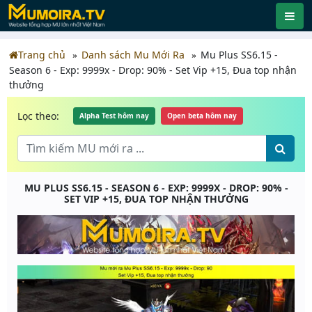
Trang chủ
Danh sách Mu Mới Ra
Mu Plus SS6.15 -
Season 6 - Exp: 9999x - Drop: 90% - Set Vip +15, Đua top nhận
thưởng
Lọc theo:
Alpha Test hôm nay
Open beta hôm nay
MU PLUS SS6.15 - SEASON 6 - EXP: 9999X - DROP: 90% -
SET VIP +15, ĐUA TOP NHẬN THƯỞNG