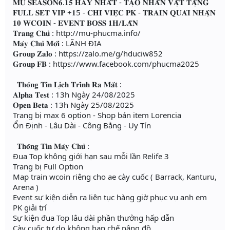
𝐌𝐔 𝐒𝐄𝐀𝐒𝐎𝐍𝟔.𝟏𝟓 𝐇𝐀𝐘 𝐍𝐇𝐀̂́𝐓 - 𝐓𝐀̣𝐎 𝐍𝐇𝐀̂𝐍 𝐕𝐀̣̂𝐓 𝐓𝐀̣̆𝐍𝐆
𝐅𝐔𝐋𝐋 𝐒𝐄𝐓 𝐕𝐈𝐏 +𝟏5 - 𝐂𝐇𝐈̉ 𝐕𝐈𝐄̣̂𝐂 𝐏𝐊 - 𝐓𝐑𝐀𝐈𝐍 𝐐𝐔𝐀́𝐈 𝐍𝐇𝐀̣̂𝐍
𝟏𝟎 𝐖𝐂𝐎𝐈𝐍 - 𝐄𝐕𝐄𝐍𝐓 𝐁𝐎𝐒𝐒 𝟏𝐇/𝐋𝐀̂̀𝐍
𝐓𝐫𝐚𝐧𝐠 𝐂𝐡𝐮̉ : http://mu-phucma.info/
𝐌𝐚́𝐲 𝐂𝐡𝐮̉ 𝐌𝐨̛́𝐢 : LÃNH ĐỊA
𝐆𝐫𝐨𝐮𝐩 𝐙𝐚𝐥𝐨 : https://zalo.me/g/hduciw852
𝐆𝐫𝐨𝐮𝐩 𝐅𝐁 : https://www.facebook.com/phucma2025
𝐓𝐡𝐨̂𝐧𝐠 𝐓𝐢𝐧 𝐋𝐢̣𝐜𝐡 𝐓𝐫𝐢̀𝐧𝐡 𝐑𝐚 𝐌𝐚̆́𝐭 :
𝐀𝐥𝐩𝐡𝐚 𝐓𝐞𝐬𝐭 : 13h Ngày 24/08/2025
𝐎𝐩𝐞𝐧 𝐁𝐞𝐭𝐚 : 13h Ngày 25/08/2025
Trang bị max 6 option - Shop bán item Lorencia
Ổn Định - Lâu Dài - Công Bằng - Uy Tín
𝐓𝐡𝐨̂𝐧𝐠 𝐓𝐢𝐧 𝐌𝐚́𝐲 𝐂𝐡𝐮̉ :
Đua Top không giới hạn sau mỗi lần Relife 3
Trang bị Full Option
Map train wcoin riêng cho ae cày cuốc ( Barrack, Kanturu,
Arena )
Event sự kiện diễn ra liên tục hàng giờ phục vụ anh em
PK giải trí
Sự kiện đua Top lâu dài phần thưởng hấp dẫn
Cày cuốc tự do không hạn chế nâng đồ