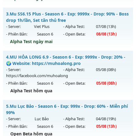
Kiểu reset: Reset In Game
Thể loại: Mu Nguyên bản Webzen
Mu Tinh Hoa - Đông Người Chơi-Lối Chơi Cực Cuốn
3.
Mu SS6.15 Plus - Season 6 - Exp: 9999x - Drop: 90% - Boss
Antihack: hoàn toàn mới
Mu mới ra tháng 08 2026 - Mở máy chủ
LORENCIA
vào 13h
drop 1h/lần, Set tân thủ free
ngày 08/08/2626
- Server:
Viet Plus
- Alpha Test:
07/08
(13h)
- Phiên Bản:
Season 6
- Open Beta:
08/08
(13h)
Exp: 500x - Drop: 40%
Alpha Test ngày mai
Kiểu reset: Reset In Game
Thể loại: Mu Nguyên bản Webzen
Mu SS6.15 Plus - Boss drop 1h/lần, Set tân thủ free
4.
MU HỎA LONG 6.9 - Season 6 - Exp: 9999x - Drop: 20% -
Antihack: Anti Vip
Mu mới ra tháng 08 2026 - Mở máy chủ
Viet Plus
vào 13h
🌍 Website: https://muhoalong.pro
ngày 08/08/2626
- Server:
- Alpha Test:
05/08
(08h)
https://facebook.com/muhoalong
Exp: 9999x - Drop: 90%
- Phiên Bản:
Season 6
- Open Beta:
05/08
(08h)
Kiểu reset: Reset In Game
Alpha Test hôm qua
Thể loại: Mu Bán Đồ Full Trong Shop
MU HỎA LONG 6.9 - 🌍 Website: https://muhoalong.pro
Antihack: Phoenix chống hack mới
5.
Mu Lục Bảo - Season 6 - Exp: 999x - Drop: 60% - Miễn phí
Mu mới ra tháng 08 2026 - Mở máy chủ
99%
https://facebook.com/muhoalong
vào 08h ngày
- Server:
Lục Bảo
- Alpha Test:
04/08
(19h)
05/08/2626
- Phiên Bản:
Season 6
- Open Beta:
05/08
(13h)
Exp: 9999x - Drop: 20%
Open Beta hôm qua