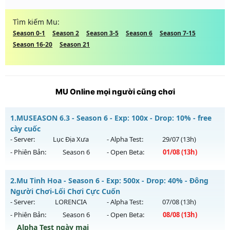
Tìm kiếm Mu:
Season 0-1
Season 2
Season 3-5
Season 6
Season 7-15
Season 16-20
Season 21
MU Online mọi người cũng chơi
1.
MUSEASON 6.3 - Season 6 - Exp: 100x - Drop: 10% - free
cày cuốc
- Server:
Lục Địa Xưa
- Alpha Test:
29/07
(13h)
- Phiên Bản:
Season 6
- Open Beta:
01/08
(13h)
MUSEASON 6.3 - free cày cuốc
2.
Mu Tinh Hoa - Season 6 - Exp: 500x - Drop: 40% - Đông
Mu mới ra tháng 08 2026 - Mở máy chủ
Lục Địa Xưa
vào
Người Chơi-Lối Chơi Cực Cuốn
13h ngày 01/08/2626
- Server:
LORENCIA
- Alpha Test:
07/08
(13h)
- Phiên Bản:
Season 6
- Open Beta:
08/08
(13h)
Exp: 100x - Drop: 10%
Alpha Test ngày mai