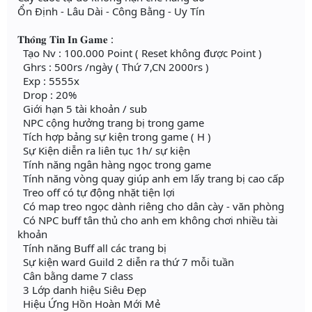
Ổn Định - Lâu Dài - Công Bằng - Uy Tín
𝐓𝐡𝐨̂𝐧𝐠 𝐓𝐢𝐧 𝐈𝐧 𝐆𝐚𝐦𝐞 :
Tạo Nv : 100.000 Point ( Reset không được Point )
Ghrs : 500rs /ngày ( Thứ 7,CN 2000rs )
Exp : 5555x
Drop : 20%
Giới hạn 5 tài khoản / sub
NPC cộng hưởng trang bị trong game
Tích hợp bảng sự kiện trong game ( H )
Sự Kiện diễn ra liên tục 1h/ sự kiện
Tính năng ngân hàng ngọc trong game
Tính năng vòng quay giúp anh em lấy trang bị cao cấp
Treo off có tự động nhặt tiện lợi
Có map treo ngọc dành riêng cho dân cày - văn phòng
Có NPC buff tân thủ cho anh em không chơi nhiều tài
khoản
Tính năng Buff all các trang bị
Sự kiện ward Guild 2 diễn ra thứ 7 mỗi tuần
Cân bằng dame 7 class
3 Lớp danh hiệu Siêu Đẹp
Hiệu Ứng Hồn Hoàn Mới Mẻ