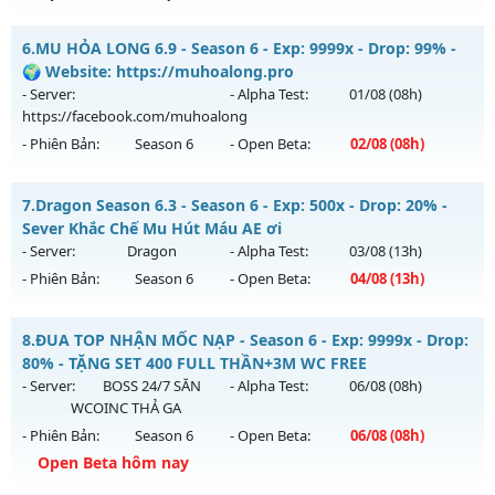
Kiểu reset: Non Reset
Mu Lục Bảo - Miễn phí 99%
6.
MU HỎA LONG 6.9 - Season 6 - Exp: 9999x - Drop: 99% -
Thể loại: Mu Nguyên bản Webzen
Mu mới ra tháng 08 2026 - Mở máy chủ
Lục Bảo
vào 13h
🌍 Website: https://muhoalong.pro
Antihack: XShield
ngày 05/08/2626
- Server:
- Alpha Test:
01/08
(08h)
https://facebook.com/muhoalong
Exp: 999x - Drop: 60%
- Phiên Bản:
Season 6
- Open Beta:
02/08
(08h)
Kiểu reset: Non Reset
Thể loại: Mu Custom thêm đồ mới
MU HỎA LONG 6.9 - 🌍 Website: https://muhoalong.pro
7.
Dragon Season 6.3 - Season 6 - Exp: 500x - Drop: 20% -
Antihack: SharkAnti
Mu mới ra tháng 08 2026 - Mở máy chủ
Sever Khắc Chế Mu Hút Máu AE ơi
https://facebook.com/muhoalong
vào 08h ngày
- Server:
Dragon
- Alpha Test:
03/08
(13h)
02/08/2626
- Phiên Bản:
Season 6
- Open Beta:
04/08
(13h)
Exp: 9999x - Drop: 99%
Dragon Season 6.3 - Sever Khắc Chế Mu Hút Máu AE ơi
Kiểu reset: Non Reset
8.
ĐUA TOP NHẬN MỐC NẠP - Season 6 - Exp: 9999x - Drop:
Mu mới ra tháng 08 2026 - Mở máy chủ
Dragon
vào 13h
80% - TẶNG SET 400 FULL THẦN+3M WC FREE
Thể loại: Mu Nguyên bản Webzen
ngày 04/08/2626
- Server:
BOSS 24/7 SĂN
- Alpha Test:
06/08
(08h)
Antihack: XShield
WCOINC THẢ GA
Exp: 500x - Drop: 20%
- Phiên Bản:
Season 6
- Open Beta:
06/08
(08h)
Kiểu reset: Reset In Game
Open Beta hôm nay
Thể loại: Mu Nguyên bản Webzen