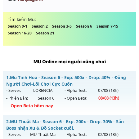
Tìm kiếm Mu:
Season 0-1
Season 2
Season 3-5
Season 6
Season 7-15
Season 16-20
Season 21
MU Online mọi người cũng chơi
1.
Mu Tinh Hoa - Season 6 - Exp: 500x - Drop: 40% - Đông
Người Chơi-Lối Chơi Cực Cuốn
- Server:
LORENCIA
- Alpha Test:
07/08
(13h)
- Phiên Bản:
Season 6
- Open Beta:
08/08
(13h)
Open Beta hôm nay
Mu Tinh Hoa - Đông Người Chơi-Lối Chơi Cực Cuốn
2.
MU Thuật Ma - Season 6 - Exp: 200x - Drop: 30% - Săn
Mu mới ra tháng 08 2026 - Mở máy chủ
LORENCIA
vào 13h
Boss nhận Xu & Đồ Socket cuối,
ngày 08/08/2626
- Server:
MU Thuật Ma
- Alpha Test:
02/08
(13h)