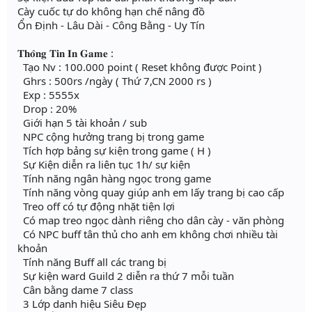
Cày cuốc tự do không hạn chế nâng đồ
Ổn Định - Lâu Dài - Công Bằng - Uy Tín
𝐓𝐡𝐨̂𝐧𝐠 𝐓𝐢𝐧 𝐈𝐧 𝐆𝐚𝐦𝐞 :
Tạo Nv : 100.000 point ( Reset không được Point )
Ghrs : 500rs /ngày ( Thứ 7,CN 2000 rs )
Exp : 5555x
Drop : 20%
Giới hạn 5 tài khoản / sub
NPC cộng hưởng trang bị trong game
Tích hợp bảng sự kiện trong game ( H )
Sự Kiện diễn ra liên tục 1h/ sự kiện
Tính năng ngân hàng ngọc trong game
Tính năng vòng quay giúp anh em lấy trang bị cao cấp
Treo off có tự động nhặt tiện lợi
Có map treo ngọc dành riêng cho dân cày - văn phòng
Có NPC buff tân thủ cho anh em không chơi nhiều tài
khoản
Tính năng Buff all các trang bị
Sự kiện ward Guild 2 diễn ra thứ 7 mỗi tuần
Cân bằng dame 7 class
3 Lớp danh hiệu Siêu Đẹp