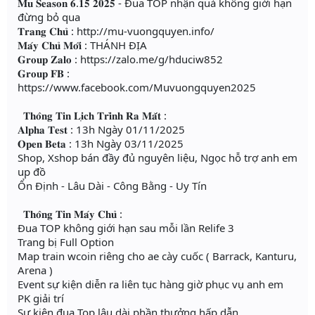
𝐌𝐮 𝐒𝐞𝐚𝐬𝐨𝐧 𝟔.𝟏𝟓 𝟐𝟎𝟐𝟓 - Đua TOP nhận quà không giới hạn
đừng bỏ qua
𝐓𝐫𝐚𝐧𝐠 𝐂𝐡𝐮̉ : http://mu-vuongquyen.info/
𝐌𝐚́𝐲 𝐂𝐡𝐮̉ 𝐌𝐨̛́𝐢 : THÁNH ĐỊA
𝐆𝐫𝐨𝐮𝐩 𝐙𝐚𝐥𝐨 : https://zalo.me/g/hduciw852
𝐆𝐫𝐨𝐮𝐩 𝐅𝐁 :
https://www.facebook.com/Muvuongquyen2025
𝐓𝐡𝐨̂𝐧𝐠 𝐓𝐢𝐧 𝐋𝐢̣𝐜𝐡 𝐓𝐫𝐢̀𝐧𝐡 𝐑𝐚 𝐌𝐚̆́𝐭 :
𝐀𝐥𝐩𝐡𝐚 𝐓𝐞𝐬𝐭 : 13h Ngày 01/11/2025
𝐎𝐩𝐞𝐧 𝐁𝐞𝐭𝐚 : 13h Ngày 03/11/2025
Shop, Xshop bán đầy đủ nguyên liệu, Ngọc hỗ trợ anh em
up đồ
Ổn Định - Lâu Dài - Công Bằng - Uy Tín
𝐓𝐡𝐨̂𝐧𝐠 𝐓𝐢𝐧 𝐌𝐚́𝐲 𝐂𝐡𝐮̉ :
Đua TOP không giới hạn sau mỗi lần Relife 3
Trang bị Full Option
Map train wcoin riêng cho ae cày cuốc ( Barrack, Kanturu,
Arena )
Event sự kiện diễn ra liên tục hàng giờ phục vụ anh em
PK giải trí
Sự kiện đua Top lâu dài phần thưởng hấp dẫn