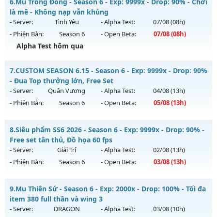
Kiểu reset: Non Reset
6.
Mu Trống Đồng - Season 6 - Exp: 9999x - Drop: 90% - Chơi
Mu mới ra tháng 08 2026 - Mở máy chủ
ARENA
vào 10h
là mê - Không nạp vẫn khủng
Thể loại: Mu Nguyên bản Webzen
ngày 03/08/2626
- Server:
Tình Yêu
- Alpha Test:
07/08
(08h)
Antihack: XShield
- Phiên Bản:
Season 6
- Open Beta:
07/08
(08h)
Exp: 200x - Drop: 20%
Alpha Test hôm qua
Kiểu reset: Reset In Game
Thể loại: Mu Nguyên bản Webzen
Mu Trống Đồng - Chơi là mê - Không nạp vẫn khủng
7.
CUSTOM SEASON 6.15 - Season 6 - Exp: 9999x - Drop: 90%
Antihack: GoldShield
Mu mới ra tháng 08 2026 - Mở máy chủ
Tình Yêu
vào 08h
- Đua Top thưởng lớn, Free Set
ngày 07/08/2626
- Server:
Quân Vương
- Alpha Test:
04/08
(13h)
- Phiên Bản:
Season 6
- Open Beta:
05/08
(13h)
Exp: 9999x - Drop: 90%
Kiểu reset: Reset In Game
CUSTOM SEASON 6.15 - Đua Top thưởng lớn, Free Set
8.
Siêu phẩm SS6 2026 - Season 6 - Exp: 9999x - Drop: 90% -
Thể loại: Mu Nguyên bản Webzen
Mu mới ra tháng 08 2026 - Mở máy chủ
Quân Vương
vào
Free set tân thủ, Đồ họa 60 fps
Antihack: ICMPROTECT ✅ 🔴 ✨ ⚡️
13h ngày 05/08/2626
- Server:
Giải Trí
- Alpha Test:
02/08
(13h)
- Phiên Bản:
Season 6
- Open Beta:
03/08
(13h)
Exp: 9999x - Drop: 90%
Kiểu reset: Reset In Game
Siêu phẩm SS6 2026 - Free set tân thủ, Đồ họa 60 fps
9.
Mu Thiên Sứ - Season 6 - Exp: 2000x - Drop: 100% - Tối đa
Thể loại: Mu Bán Đồ Full Trong Shop
Mu mới ra tháng 08 2026 - Mở máy chủ
Giải Trí
vào 13h
item 380 full thần và wing 3
Antihack: Phoenix Season 6.15
ngày 03/08/2626
- Server:
DRAGON
- Alpha Test:
03/08
(10h)