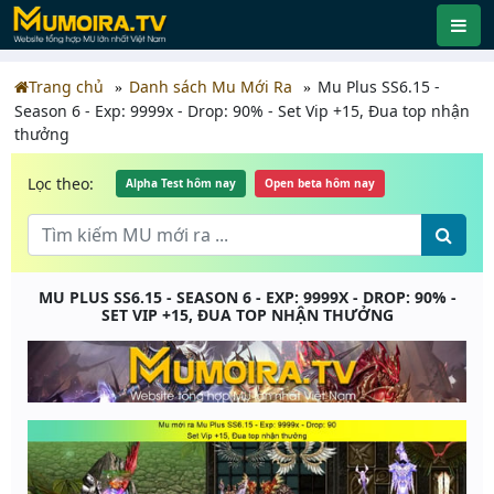
Trang chủ
Danh sách Mu Mới Ra
Mu Plus SS6.15 -
Season 6 - Exp: 9999x - Drop: 90% - Set Vip +15, Đua top nhận
thưởng
Lọc theo:
Alpha Test hôm nay
Open beta hôm nay
MU PLUS SS6.15 - SEASON 6 - EXP: 9999X - DROP: 90% -
SET VIP +15, ĐUA TOP NHẬN THƯỞNG