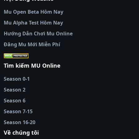
đá
|
colatv truc tiep bong da
|
colatv
|
thập
Mu Open Beta Hôm Nay
cẩm tv
|
thapcam
|
xem bóng đá
Mu Alpha Test Hôm Nay
luongsontv
|
trực tiếp bóng đá cakhiatv
|
trực
tiếp bóng đá
Hướng Dẫn Chơi Mu Online
socolive
|
xoso66
|
DABET
|
xem bóng đá
Đăng Mu Mới Miễn Phí
cakhiatv
|
kèo nhà
cái
|
qh88
|
Ok9
|
nhatvip
|
socolive
|
Ku
88
|
tài xỉu
Tìm kiếm MU Online
online
|
sunwin
|
hitclub
|
b52club
|
iwin
cái uy tín
|
kèo nhà
Season 0-1
cái
|
nowgoal
|
1gom
|
net88
|
max88
|
Season 2
đĩa
|
bắn cá đổi
thưởng
Season 6
|
https://bongdalu.ceo
|
trang chủ
fly88
|
new88
|
https://keonhacai.claims/
|
ht
Season 7-15
bóng đá
|
NEW88
|
socolive
Season 16-20
tv
|
hitclub
|
ok9
|
Hitclub
|
Vic88
|
Red8
win
|
Xoilac
|
open 88
|
open 88
|
sun
Về chúng tôi