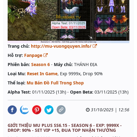
Trang chủ:
http://mu-vuongquyen.info/
Hỗ trợ:
Fanpage
Phiên bản:
Season 6
-
Máy chủ:
THÁNH ĐỊA
Loại Mu:
Reset In Game
, Exp 9999x, Drop 90%
Thể loại:
Mu Bán Đồ Full Trong Shop
Alpha Test:
01/11/2025 (13h) -
Open Beta:
03/11/2025 (13h)
31/10/2025 | 12:56
GIỚI THIỆU MU PLUS SS6.15 - SEASON 6 - EXP: 9999X -
DROP: 90% - SET VIP +15, ĐUA TOP NHẬN THƯỞNG