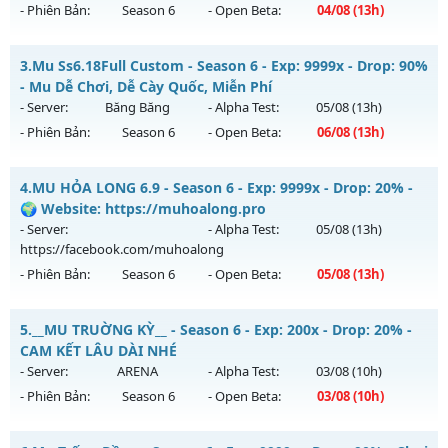
- Phiên Bản:
Season 6
- Open Beta:
04/08
(13h)
Exp: 500x - Drop: 40%
Kiểu reset: Reset In Game
MU Thuật Ma - Săn Boss nhận Xu & Đồ Socket cuối,
3.
Mu Ss6.18Full Custom - Season 6 - Exp: 9999x - Drop: 90%
Thể loại: Mu Nguyên bản Webzen
Mu mới ra tháng 08 2026 - Mở máy chủ
MU Thuật Ma
vào
- Mu Dễ Chơi, Dễ Cày Quốc, Miễn Phí
Antihack: Anti Vip
13h ngày 04/08/2626
- Server:
Băng Băng
- Alpha Test:
05/08
(13h)
- Phiên Bản:
Season 6
- Open Beta:
06/08
(13h)
Exp: 200x - Drop: 30%
Kiểu reset: Reset In Game
Mu Ss6.18Full Custom - Mu Dễ Chơi, Dễ Cày Quốc, Miễn Phí
4.
MU HỎA LONG 6.9 - Season 6 - Exp: 9999x - Drop: 20% -
Thể loại: Mu Nguyên bản Webzen
Mu mới ra tháng 08 2026 - Mở máy chủ
Băng Băng
vào 13h
🌍 Website: https://muhoalong.pro
Antihack: VietGuard
ngày 06/08/2626
- Server:
- Alpha Test:
05/08
(13h)
https://facebook.com/muhoalong
Exp: 9999x - Drop: 90%
- Phiên Bản:
Season 6
- Open Beta:
05/08
(13h)
Kiểu reset: Reset In Game
Thể loại: Mu Custom thêm đồ mới
MU HỎA LONG 6.9 - 🌍 Website: https://muhoalong.pro
5.
__MU TRUỜNG KỲ__ - Season 6 - Exp: 200x - Drop: 20% -
Antihack: Gold dragon
Mu mới ra tháng 08 2026 - Mở máy chủ
CAM KẾT LÂU DÀI NHÉ
https://facebook.com/muhoalong
vào 13h ngày
- Server:
ARENA
- Alpha Test:
03/08
(10h)
05/08/2626
- Phiên Bản:
Season 6
- Open Beta:
03/08
(10h)
Exp: 9999x - Drop: 20%
__MU TRUỜNG KỲ__ - CAM KẾT LÂU DÀI NHÉ