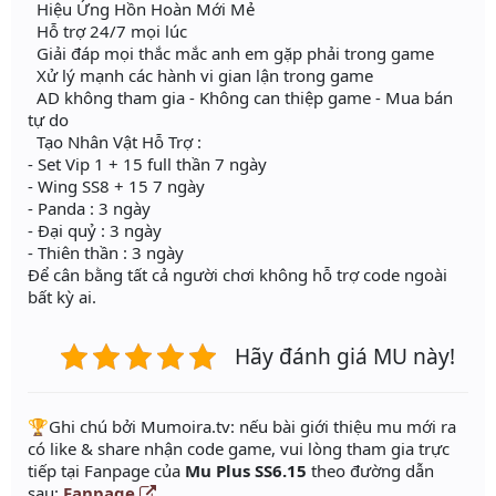
Hiệu Ứng Hồn Hoàn Mới Mẻ
Hỗ trợ 24/7 mọi lúc
Giải đáp mọi thắc mắc anh em gặp phải trong game
Xử lý mạnh các hành vi gian lận trong game
AD không tham gia - Không can thiệp game - Mua bán
tự do
Tạo Nhân Vật Hỗ Trợ :
- Set Vip 1 + 15 full thần 7 ngày
- Wing SS8 + 15 7 ngày
- Panda : 3 ngày
- Đại quỷ : 3 ngày
- Thiên thần : 3 ngày
Để cân bằng tất cả người chơi không hỗ trợ code ngoài
bất kỳ ai.
Hãy đánh giá MU này!
️🏆Ghi chú bởi Mumoira.tv: nếu bài giới thiệu mu mới ra
có like & share nhận code game, vui lòng tham gia trực
tiếp tại Fanpage của
Mu Plus SS6.15
theo đường dẫn
sau:
Fanpage