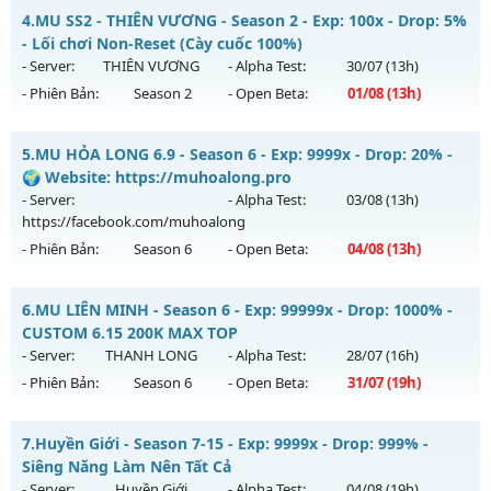
Mu Việt Nam - GIẢI TRÍ-DỄ CHƠI
4.
MU SS2 - THIÊN VƯƠNG - Season 2 - Exp: 100x - Drop: 5%
Thể loại: Mu Custom thêm đồ mới
Mu mới ra tháng 08 2026 - Mở máy chủ
Việt Nam
vào 13h
- Lối chơi Non-Reset (Cày cuốc 100%)
Antihack: UGK Shield + Phoenix
ngày 10/08/2626
- Server:
THIÊN VƯƠNG
- Alpha Test:
30/07
(13h)
- Phiên Bản:
Season 2
- Open Beta:
01/08
(13h)
Exp: 500x - Drop: 20%
Kiểu reset: Reset In Game
MU SS2 - THIÊN VƯƠNG - Lối chơi Non-Reset (Cày cuốc
5.
MU HỎA LONG 6.9 - Season 6 - Exp: 9999x - Drop: 20% -
Thể loại: Mu Nguyên bản Webzen
100%)
🌍 Website: https://muhoalong.pro
Antihack: PRO
Mu mới ra tháng 08 2026 - Mở máy chủ
THIÊN VƯƠNG
vào
- Server:
- Alpha Test:
03/08
(13h)
13h ngày 01/08/2626
https://facebook.com/muhoalong
- Phiên Bản:
Season 6
- Open Beta:
04/08
(13h)
Exp: 100x - Drop: 5%
Kiểu reset: Non Reset
MU HỎA LONG 6.9 - 🌍 Website: https://muhoalong.pro
6.
MU LIÊN MINH - Season 6 - Exp: 99999x - Drop: 1000% -
Thể loại: Mu Nguyên bản Webzen
Mu mới ra tháng 08 2026 - Mở máy chủ
CUSTOM 6.15 200K MAX TOP
Antihack: XShield
https://facebook.com/muhoalong
vào 13h ngày
- Server:
THANH LONG
- Alpha Test:
28/07
(16h)
04/08/2626
- Phiên Bản:
Season 6
- Open Beta:
31/07
(19h)
Exp: 9999x - Drop: 20%
MU LIÊN MINH - CUSTOM 6.15 200K MAX TOP
Kiểu reset: Non Reset
7.
Huyền Giới - Season 7-15 - Exp: 9999x - Drop: 999% -
Mu mới ra tháng 07 2026 - Mở máy chủ
THANH LONG
vào
Siêng Năng Làm Nên Tất Cả
Thể loại: Mu Nguyên bản Webzen
19h ngày 31/07/2626
- Server:
Huyền Giới
- Alpha Test:
04/08
(19h)