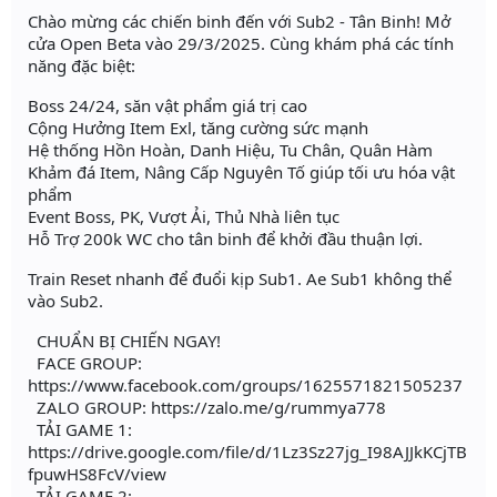
Chào mừng các chiến binh đến với Sub2 - Tân Binh! Mở
cửa Open Beta vào 29/3/2025. Cùng khám phá các tính
năng đặc biệt:
Boss 24/24, săn vật phẩm giá trị cao
Cộng Hưởng Item Exl, tăng cường sức mạnh
Hệ thống Hồn Hoàn, Danh Hiệu, Tu Chân, Quân Hàm
Khảm đá Item, Nâng Cấp Nguyên Tố giúp tối ưu hóa vật
phẩm
Event Boss, PK, Vượt Ải, Thủ Nhà liên tục
Hỗ Trợ 200k WC cho tân binh để khởi đầu thuận lợi.
Train Reset nhanh để đuổi kịp Sub1. Ae Sub1 không thể
vào Sub2.
CHUẨN BỊ CHIẾN NGAY!
FACE GROUP:
https://www.facebook.com/groups/1625571821505237
ZALO GROUP: https://zalo.me/g/rummya778
TẢI GAME 1:
https://drive.google.com/file/d/1Lz3Sz27jg_I98AJJkKCjTB
fpuwHS8FcV/view
TẢI GAME 2: