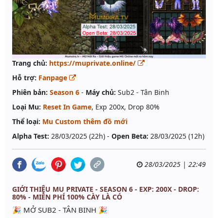
Trang chủ:
https://muprivate.online/
Hỗ trợ:
Fanpage
Phiên bản:
Season 6
-
Máy chủ:
Sub2 - Tân Binh
Loại Mu:
Reset In Game
, Exp 200x, Drop 80%
Thể loại:
Mu Custom thêm đồ mới
Alpha Test:
28/03/2025 (22h) -
Open Beta:
28/03/2025 (12h)
28/03/2025 | 22:49
GIỚI THIỆU MU PRIVATE - SEASON 6 - EXP: 200X - DROP:
80% - MIỄN PHÍ 100% CÀY LÀ CÓ
🎉 MỞ SUB2 - TÂN BINH 🎉