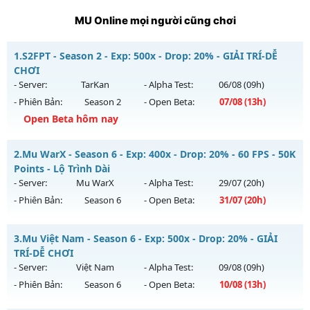
MU Online mọi người cũng chơi
1.
S2FPT - Season 2 - Exp: 500x - Drop: 20% - GIẢI TRÍ-DỄ
CHƠI
- Server:
TarKan
- Alpha Test:
06/08
(09h)
- Phiên Bản:
Season 2
- Open Beta:
07/08
(13h)
Open Beta hôm nay
S2FPT - GIẢI TRÍ-DỄ CHƠI
2.
Mu WarX - Season 6 - Exp: 400x - Drop: 20% - 60 FPS - 50K
Mu mới ra tháng 08 2026 - Mở máy chủ
TarKan
vào 13h
Points - Lộ Trình Dài
ngày 07/08/2626
- Server:
Mu WarX
- Alpha Test:
29/07
(20h)
- Phiên Bản:
Season 6
- Open Beta:
31/07
(20h)
Exp: 500x - Drop: 20%
Kiểu reset: Reset In Game
Mu WarX - 60 FPS - 50K Points - Lộ Trình Dài
3.
Mu Việt Nam - Season 6 - Exp: 500x - Drop: 20% - GIẢI
Thể loại: Mu Nguyên bản Webzen
Mu mới ra tháng 07 2026 - Mở máy chủ
Mu WarX
vào 20h
TRÍ-DỄ CHƠI
Antihack: PRO
ngày 31/07/2626
- Server:
Việt Nam
- Alpha Test:
09/08
(09h)
- Phiên Bản:
Season 6
- Open Beta:
10/08
(13h)
Exp: 400x - Drop: 20%
Kiểu reset: Reset In Game