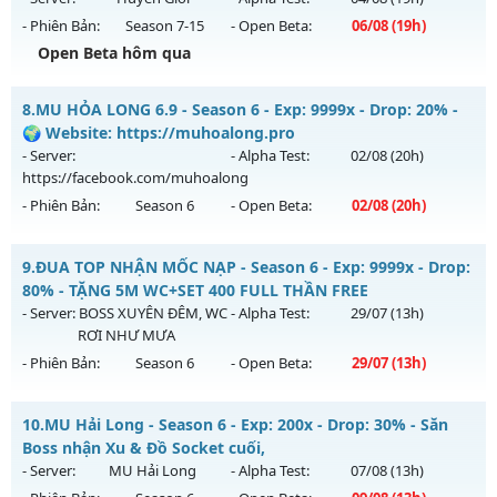
Antihack: XShield
- Phiên Bản:
Season 7-15
- Open Beta:
06/08
(19h)
Exp: 99999x - Drop: 1000%
Open Beta hôm qua
Kiểu reset: Reset In Game
Thể loại: Mu Custom thêm đồ mới
Huyền Giới - Siêng Năng Làm Nên Tất Cả
8.
MU HỎA LONG 6.9 - Season 6 - Exp: 9999x - Drop: 20% -
Antihack: BDC
Mu mới ra tháng 08 2026 - Mở máy chủ
Huyền Giới
vào 19h
🌍 Website: https://muhoalong.pro
ngày 06/08/2626
- Server:
- Alpha Test:
02/08
(20h)
https://facebook.com/muhoalong
Exp: 9999x - Drop: 999%
- Phiên Bản:
Season 6
- Open Beta:
02/08
(20h)
Kiểu reset: Reset In Game
Thể loại: Mu Custom thêm đồ mới
MU HỎA LONG 6.9 - 🌍 Website: https://muhoalong.pro
9.
ĐUA TOP NHẬN MỐC NẠP - Season 6 - Exp: 9999x - Drop:
Antihack: Anti
Mu mới ra tháng 08 2026 - Mở máy chủ
80% - TẶNG 5M WC+SET 400 FULL THẦN FREE
https://facebook.com/muhoalong
vào 20h ngày
- Server:
BOSS XUYÊN ĐÊM, WC
- Alpha Test:
29/07
(13h)
02/08/2626
RƠI NHƯ MƯA
- Phiên Bản:
Season 6
- Open Beta:
29/07
(13h)
Exp: 9999x - Drop: 20%
Kiểu reset: Non Reset
ĐUA TOP NHẬN MỐC NẠP - TẶNG 5M WC+SET 400 FULL
10.
MU Hải Long - Season 6 - Exp: 200x - Drop: 30% - Săn
Thể loại: Mu Nguyên bản Webzen
THẦN FREE
Boss nhận Xu & Đồ Socket cuối,
Antihack: XShield
Mu mới ra tháng 07 2026 - Mở máy chủ
BOSS XUYÊN ĐÊM,
- Server:
MU Hải Long
- Alpha Test:
07/08
(13h)
WC RƠI NHƯ MƯA
vào 13h ngày 29/07/2626