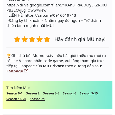
https://drive.google.com/file/d/1KAn3_RRCDOyEKZRIKCl
PBZECVjLg_Oww/view
LIÊN HỆ: https://zalo.me/0916619713
Đăng ký tài khoản – Nhận ngay đồ ngon – Trở thành
chiến binh mạnh nhất MU!
Hãy đánh giá MU này!
️🏆Ghi chú bởi Mumoira.tv: nếu bài giới thiệu mu mới ra
có like & share nhận code game, vui lòng tham gia trực
tiếp tại Fanpage của
Mu Private
theo đường dẫn sau:
Fanpage
Tìm kiếm Mu:
Season 0-1
Season 2
Season 3-5
Season 6
Season 7-15
Season 16-20
Season 21