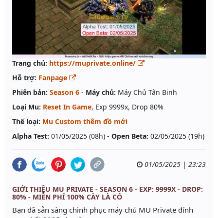
Trang chủ:
https://muprivate.online/
Hỗ trợ:
Fanpage
Phiên bản:
Season 6
-
Máy chủ:
Máy Chủ Tân Binh
Loại Mu:
Reset In Game
, Exp 9999x, Drop 80%
Thể loại:
Mu Custom thêm đồ mới
Alpha Test:
01/05/2025 (08h) -
Open Beta:
02/05/2025 (19h)
01/05/2025 | 23:23
GIỚI THIỆU MU PRIVATE - SEASON 6 - EXP: 9999X - DROP:
80% - MIỄN PHÍ 100% CÀY LÀ CÓ
Bạn đã sẵn sàng chinh phục máy chủ MU Private đỉnh