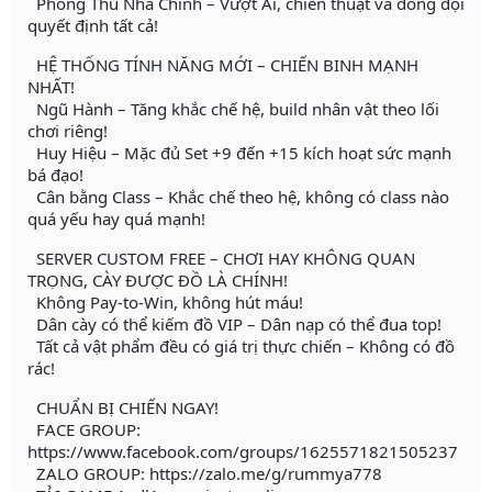
Phòng Thủ Nhà Chính – Vượt Ải, chiến thuật và đồng đội
quyết định tất cả!
HỆ THỐNG TÍNH NĂNG MỚI – CHIẾN BINH MẠNH
NHẤT!
Ngũ Hành – Tăng khắc chế hệ, build nhân vật theo lối
chơi riêng!
Huy Hiệu – Mặc đủ Set +9 đến +15 kích hoạt sức mạnh
bá đạo!
Cân bằng Class – Khắc chế theo hệ, không có class nào
quá yếu hay quá mạnh!
SERVER CUSTOM FREE – CHƠI HAY KHÔNG QUAN
TRỌNG, CÀY ĐƯỢC ĐỒ LÀ CHÍNH!
Không Pay-to-Win, không hút máu!
Dân cày có thể kiếm đồ VIP – Dân nạp có thể đua top!
Tất cả vật phẩm đều có giá trị thực chiến – Không có đồ
rác!
CHUẨN BỊ CHIẾN NGAY!
FACE GROUP:
https://www.facebook.com/groups/1625571821505237
ZALO GROUP: https://zalo.me/g/rummya778