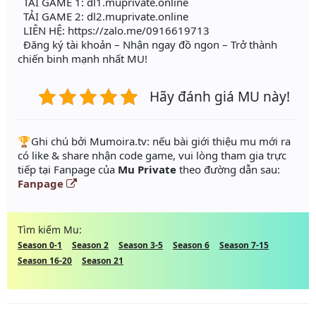
TẢI GAME 1: dl1.muprivate.online
TẢI GAME 2: dl2.muprivate.online
LIÊN HỆ: https://zalo.me/0916619713
Đăng ký tài khoản – Nhận ngay đồ ngon – Trở thành
chiến binh mạnh nhất MU!
Hãy đánh giá MU này!
️🏆Ghi chú bởi Mumoira.tv: nếu bài giới thiệu mu mới ra
có like & share nhận code game, vui lòng tham gia trực
tiếp tại Fanpage của
Mu Private
theo đường dẫn sau:
Fanpage
Tìm kiếm Mu:
Season 0-1
Season 2
Season 3-5
Season 6
Season 7-15
Season 16-20
Season 21