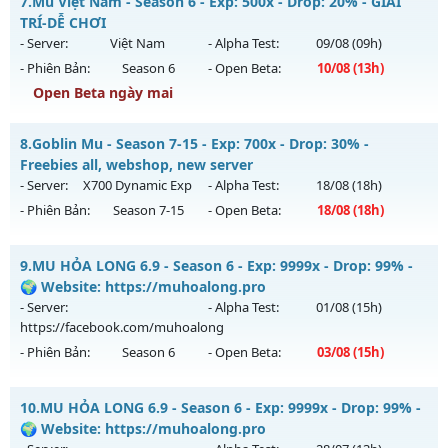
7.
Mu Việt Nam - Season 6 - Exp: 500x - Drop: 20% - GIẢI
sự kiện 24/24, cộng hưởng Full, cày quà nạp
Antihack: SuperAnti
TRÍ-DỄ CHƠI
Mu mới ra tháng 08 2026 - Mở máy chủ
Thái Dương Clasic
- Server:
Việt Nam
- Alpha Test:
09/08
(09h)
vào 13h ngày 08/08/2626
- Phiên Bản:
Season 6
- Open Beta:
10/08
(13h)
Exp: 500x - Drop: 25%
Open Beta ngày mai
Kiểu reset: Reset In Game
Mu Việt Nam - GIẢI TRÍ-DỄ CHƠI
8.
Goblin Mu - Season 7-15 - Exp: 700x - Drop: 30% -
Thể loại: Mu Nguyên bản Webzen
Mu mới ra tháng 08 2026 - Mở máy chủ
Việt Nam
vào 13h
Freebies all, webshop, new server
Antihack: VIP SHIELD
ngày 10/08/2626
- Server:
X700 Dynamic Exp
- Alpha Test:
18/08
(18h)
- Phiên Bản:
Season 7-15
- Open Beta:
18/08
(18h)
Exp: 500x - Drop: 20%
Kiểu reset: Reset In Game
Goblin Mu - Freebies all, webshop, new server
9.
MU HỎA LONG 6.9 - Season 6 - Exp: 9999x - Drop: 99% -
Thể loại: Mu Nguyên bản Webzen
Mu mới ra tháng 08 2026 - Mở máy chủ
X700 Dynamic Exp
🌍 Website: https://muhoalong.pro
Antihack: PRO
vào 18h ngày 18/08/2626
- Server:
- Alpha Test:
01/08
(15h)
https://facebook.com/muhoalong
Exp: 700x - Drop: 30%
- Phiên Bản:
Season 6
- Open Beta:
03/08
(15h)
Kiểu reset: Reset In Game
Thể loại: Mu Nguyên bản Webzen
MU HỎA LONG 6.9 - 🌍 Website: https://muhoalong.pro
10.
MU HỎA LONG 6.9 - Season 6 - Exp: 9999x - Drop: 99% -
Antihack: Yes-Anti
Mu mới ra tháng 08 2026 - Mở máy chủ
🌍 Website: https://muhoalong.pro
https://facebook.com/muhoalong
vào 15h ngày