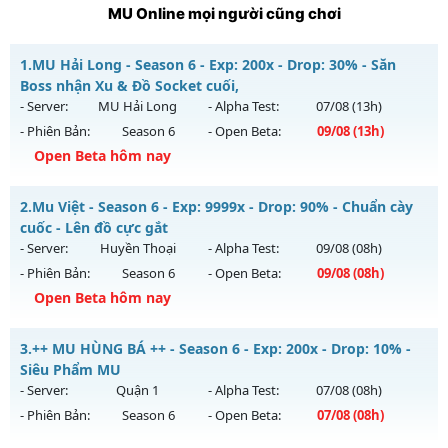
MU Online mọi người cũng chơi
1.
MU Hải Long - Season 6 - Exp: 200x - Drop: 30% - Săn
Boss nhận Xu & Đồ Socket cuối,
- Server:
MU Hải Long
- Alpha Test:
07/08
(13h)
- Phiên Bản:
Season 6
- Open Beta:
09/08
(13h)
Open Beta hôm nay
MU Hải Long - Săn Boss nhận Xu & Đồ Socket cuối,
2.
Mu Việt - Season 6 - Exp: 9999x - Drop: 90% - Chuẩn cày
Mu mới ra tháng 08 2026 - Mở máy chủ
MU Hải Long
vào
cuốc - Lên đồ cực gắt
13h ngày 09/08/2626
- Server:
Huyền Thoại
- Alpha Test:
09/08
(08h)
- Phiên Bản:
Season 6
- Open Beta:
09/08
(08h)
Exp: 200x - Drop: 30%
Open Beta hôm nay
Kiểu reset: Reset In Game
Thể loại: Mu Nguyên bản Webzen
Mu Việt - Chuẩn cày cuốc - Lên đồ cực gắt
3.
++ MU HÙNG BÁ ++ - Season 6 - Exp: 200x - Drop: 10% -
Antihack: VietGuard
Mu mới ra tháng 08 2026 - Mở máy chủ
Huyền Thoại
vào
Siêu Phẩm MU
08h ngày 09/08/2626
- Server:
Quận 1
- Alpha Test:
07/08
(08h)
- Phiên Bản:
Season 6
- Open Beta:
07/08
(08h)
Exp: 9999x - Drop: 90%