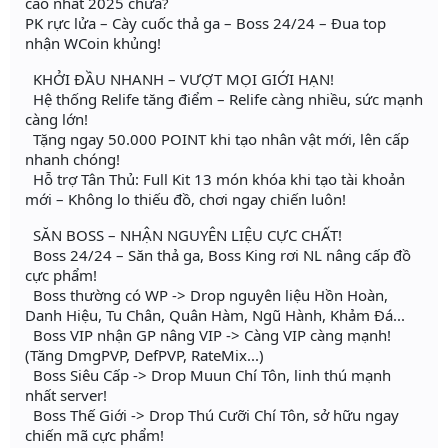
cao nhất 2025 chưa?
PK rực lửa – Cày cuốc thả ga – Boss 24/24 – Đua top
nhận WCoin khủng!
KHỞI ĐẦU NHANH – VƯỢT MỌI GIỚI HẠN!
Hệ thống Relife tăng điểm – Relife càng nhiều, sức mạnh
càng lớn!
Tặng ngay 50.000 POINT khi tạo nhân vật mới, lên cấp
nhanh chóng!
Hỗ trợ Tân Thủ: Full Kit 13 món khóa khi tạo tài khoản
mới – Không lo thiếu đồ, chơi ngay chiến luôn!
SĂN BOSS – NHẬN NGUYÊN LIỆU CỰC CHẤT!
Boss 24/24 – Săn thả ga, Boss King rơi NL nâng cấp đồ
cực phẩm!
Boss thường có WP -> Drop nguyên liệu Hồn Hoàn,
Danh Hiệu, Tu Chân, Quân Hàm, Ngũ Hành, Khảm Đá...
Boss VIP nhận GP nâng VIP -> Càng VIP càng mạnh!
(Tăng DmgPVP, DefPVP, RateMix...)
Boss Siêu Cấp -> Drop Muun Chí Tôn, linh thú mạnh
nhất server!
Boss Thế Giới -> Drop Thú Cưỡi Chí Tôn, sở hữu ngay
chiến mã cực phẩm!