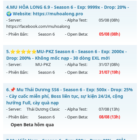
Kiểu reset: Reset In Game
++ MU HÙNG BÁ ++ - Siêu Phẩm MU
4.
MU HỎA LONG 6.9 - Season 6 - Exp: 9999x - Drop: 20% -
Thể loại: Mu Nguyên bản Webzen
Mu mới ra tháng 08 2026 - Mở máy chủ
Quận 1
vào 08h
🌍 Website: https://muhoalong.pro
Antihack: ICMPROTECT ✅ 🔴 ✨ ⚡️
ngày 07/08/2626
- Server:
- Alpha Test:
05/08
(08h)
https://facebook.com/muhoalong
Exp: 200x - Drop: 10%
- Phiên Bản:
Season 6
- Open Beta:
05/08
(08h)
Kiểu reset: Reset In Game
Thể loại: Mu Nguyên bản Webzen
MU HỎA LONG 6.9 - 🌍 Website: https://muhoalong.pro
5.
⭐⭐⭐⭐⭐MU-PKZ Season 6 - Season 6 - Exp: 2000x -
Antihack: Shark Shield
Mu mới ra tháng 08 2026 - Mở máy chủ
Drop: 200% - Không mốc nạp - 30 dòng EXL mới
https://facebook.com/muhoalong
vào 08h ngày
- Server:
MU-PKZ
- Alpha Test:
31/07
(08h)
05/08/2626
- Phiên Bản:
Season 6
- Open Beta:
31/07
(19h)
Exp: 9999x - Drop: 20%
⭐⭐⭐⭐⭐MU-PKZ Season 6 - Không mốc nạp - 30 dòng
Kiểu reset: Non Reset
6.
📌 Mu Thái Dương SS6 - Season 6 - Exp: 500x - Drop: 25%
EXL mới
- Cày cuốc miễn phí, Boss liên tục, sự kiện 24/24, cộng
Thể loại: Mu Nguyên bản Webzen
Mu mới ra tháng 07 2026 - Mở máy chủ
MU-PKZ
vào 19h
hưởng Full, cày quà nạp
Antihack: XShield
ngày 31/07/2626
- Server:
Thái Dương Clasic
- Alpha Test:
07/08
(13h)
- Phiên Bản:
Season 6
- Open Beta:
08/08
(13h)
Exp: 2000x - Drop: 200%
Open Beta hôm qua
Kiểu reset: Reset In Game
Thể loại: Mu Nguyên bản Webzen
📌 Mu Thái Dương SS6 - Cày cuốc miễn phí, Boss liên tục,