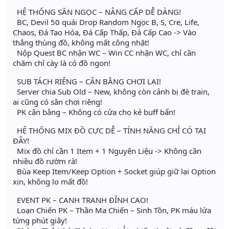
HỆ THỐNG SĂN NGỌC – NÂNG CẤP DỄ DÀNG!
BC, Devil 50 quái Drop Random Ngọc B, S, Cre, Life,
Chaos, Đá Tạo Hóa, Đá Cấp Thấp, Đá Cấp Cao -> Vào
thẳng thùng đồ, không mất công nhặt!
Nộp Quest BC nhận WC – Win CC nhận WC, chỉ cần
chăm chỉ cày là có đồ ngon!
SUB TÁCH RIÊNG – CÂN BẰNG CHƠI LẠI!
Server chia Sub Old – New, không còn cảnh bị đè train,
ai cũng có sân chơi riêng!
PK cân bằng – Không có cửa cho kẻ buff bẩn!
HỆ THỐNG MIX ĐỒ CỰC DỄ – TÍNH NĂNG CHỈ CÓ TẠI
ĐÂY!
Mix đồ chỉ cần 1 Item + 1 Nguyên Liệu -> Không cần
nhiều đồ rườm rà!
Bùa Keep Item/Keep Option + Socket giúp giữ lại Option
xịn, không lo mất đồ!
EVENT PK – CẠNH TRANH ĐỈNH CAO!
Loạn Chiến PK – Thần Ma Chiến – Sinh Tồn, PK máu lửa
từng phút giây!