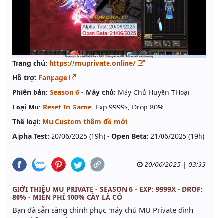
Trang chủ:
https://muprivate.online/
Hỗ trợ:
Fanpage
Phiên bản:
Season 6
-
Máy chủ:
Máy Chủ Huyền THoại
Loại Mu:
Reset In Game
, Exp 9999x, Drop 80%
Thể loại:
Mu Custom thêm đồ mới
Alpha Test:
20/06/2025 (19h) -
Open Beta:
21/06/2025 (19h)
20/06/2025 | 03:33
GIỚI THIỆU MU PRIVATE - SEASON 6 - EXP: 9999X - DROP:
80% - MIỄN PHÍ 100% CÀY LÀ CÓ
Bạn đã sẵn sàng chinh phục máy chủ MU Private đỉnh