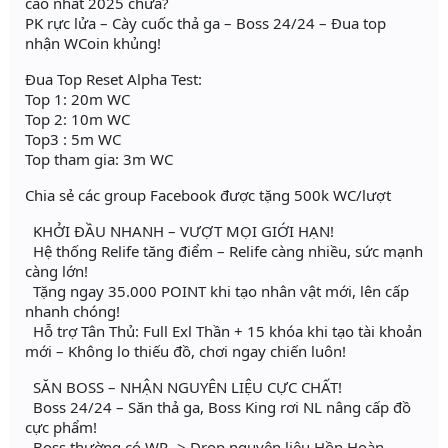
cao nhất 2025 chưa?
PK rực lửa – Cày cuốc thả ga – Boss 24/24 – Đua top
nhận WCoin khủng!
Đua Top Reset Alpha Test:
Top 1: 20m WC
Top 2: 10m WC
Top3 : 5m WC
Top tham gia: 3m WC
Chia sẻ các group Facebook được tặng 500k WC/lượt
KHỞI ĐẦU NHANH – VƯỢT MỌI GIỚI HẠN!
Hệ thống Relife tăng điểm – Relife càng nhiều, sức mạnh
càng lớn!
Tặng ngay 35.000 POINT khi tạo nhân vật mới, lên cấp
nhanh chóng!
Hỗ trợ Tân Thủ: Full Exl Thần + 15 khóa khi tạo tài khoản
mới – Không lo thiếu đồ, chơi ngay chiến luôn!
SĂN BOSS – NHẬN NGUYÊN LIỆU CỰC CHẤT!
Boss 24/24 – Săn thả ga, Boss King rơi NL nâng cấp đồ
cực phẩm!
Boss thường có WP -> Drop nguyên liệu Hồn Hoàn,