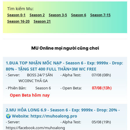
Tìm kiếm Mu:
Season 0-1
Season 2
Season 3-5
Season 6
Season 7-15
Season 16-20
Season 21
MU Online mọi người cũng chơi
1.
ĐUA TOP NHẬN MỐC NẠP - Season 6 - Exp: 9999x - Drop:
80% - TẶNG SET 400 FULL THẦN+3M WC FREE
- Server:
BOSS 24/7 SĂN
- Alpha Test:
07/08
(08h)
WCOINC THẢ GA
- Phiên Bản:
Season 6
- Open Beta:
07/08
(13h)
Open Beta hôm nay
ĐUA TOP NHẬN MỐC NẠP - TẶNG SET 400 FULL THẦN+3M
2.
MU HỎA LONG 6.9 - Season 6 - Exp: 9999x - Drop: 20% -
WC FREE
🌍 Website: https://muhoalong.pro
Mu mới ra tháng 08 2026 - Mở máy chủ
BOSS 24/7 SĂN
- Server:
- Alpha Test:
05/08
(19h)
WCOINC THẢ GA
vào 13h ngày 07/08/2626
https://facebook.com/muhoalong