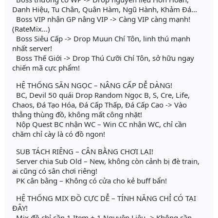
Danh Hiệu, Tu Chân, Quân Hàm, Ngũ Hành, Khảm Đá...
Boss VIP nhận GP nâng VIP -> Càng VIP càng mạnh!
(RateMix...)
Boss Siêu Cấp -> Drop Muun Chí Tôn, linh thú mạnh
nhất server!
Boss Thế Giới -> Drop Thú Cưỡi Chí Tôn, sở hữu ngay
chiến mã cực phẩm!
HỆ THỐNG SĂN NGỌC – NÂNG CẤP DỄ DÀNG!
BC, Devil 50 quái Drop Random Ngọc B, S, Cre, Life,
Chaos, Đá Tạo Hóa, Đá Cấp Thấp, Đá Cấp Cao -> Vào
thẳng thùng đồ, không mất công nhặt!
Nộp Quest BC nhận WC – Win CC nhận WC, chỉ cần
chăm chỉ cày là có đồ ngon!
SUB TÁCH RIÊNG – CÂN BẰNG CHƠI LẠI!
Server chia Sub Old – New, không còn cảnh bị đè train,
ai cũng có sân chơi riêng!
PK cân bằng – Không có cửa cho kẻ buff bẩn!
HỆ THỐNG MIX ĐỒ CỰC DỄ – TÍNH NĂNG CHỈ CÓ TẠI
ĐÂY!
Mix đồ chỉ cần 1 Item + 1 Nguyên Liệu -> Không cần