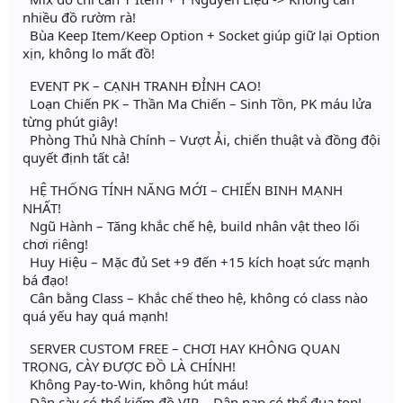
nhiều đồ rườm rà!
Bùa Keep Item/Keep Option + Socket giúp giữ lại Option
xịn, không lo mất đồ!
EVENT PK – CẠNH TRANH ĐỈNH CAO!
Loạn Chiến PK – Thần Ma Chiến – Sinh Tồn, PK máu lửa
từng phút giây!
Phòng Thủ Nhà Chính – Vượt Ải, chiến thuật và đồng đội
quyết định tất cả!
HỆ THỐNG TÍNH NĂNG MỚI – CHIẾN BINH MẠNH
NHẤT!
Ngũ Hành – Tăng khắc chế hệ, build nhân vật theo lối
chơi riêng!
Huy Hiệu – Mặc đủ Set +9 đến +15 kích hoạt sức mạnh
bá đạo!
Cân bằng Class – Khắc chế theo hệ, không có class nào
quá yếu hay quá mạnh!
SERVER CUSTOM FREE – CHƠI HAY KHÔNG QUAN
TRỌNG, CÀY ĐƯỢC ĐỒ LÀ CHÍNH!
Không Pay-to-Win, không hút máu!
Dân cày có thể kiếm đồ VIP – Dân nạp có thể đua top!