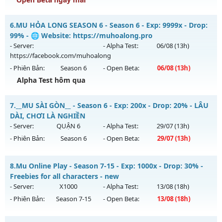
Kiểu reset: Reset In Game
MU SS6 - HOÀI NIỆM-SĂN BOSS-VUI VẺ
6.
MU HỎA LONG SEASON 6 - Season 6 - Exp: 9999x - Drop:
Thể loại: Mu Nguyên bản Webzen
Mu mới ra tháng 08 2026 - Mở máy chủ
LORENCIA
vào 19h
99% - 🌐 Website: https://muhoalong.pro
Antihack: VIP SHIELD
ngày 08/08/2626
- Server:
- Alpha Test:
06/08
(13h)
https://facebook.com/muhoalong
Exp: 99x - Drop: 20%
- Phiên Bản:
Season 6
- Open Beta:
06/08
(13h)
Kiểu reset: Non Reset
Alpha Test hôm qua
Thể loại: Mu Nguyên bản Webzen
MU HỎA LONG SEASON 6 - 🌐 Website:
Antihack: OK
7.
__MU SÀI GÒN__ - Season 6 - Exp: 200x - Drop: 20% - LÂU
https://muhoalong.pro
DÀI, CHƠI LÀ NGHIỀN
Mu mới ra tháng 08 2026 - Mở máy chủ
- Server:
QUẬN 6
- Alpha Test:
29/07
(13h)
https://facebook.com/muhoalong
vào 13h ngày
- Phiên Bản:
Season 6
- Open Beta:
29/07
(13h)
06/08/2626
Exp: 9999x - Drop: 99%
__MU SÀI GÒN__ - LÂU DÀI, CHƠI LÀ NGHIỀN
8.
Mu Online Play - Season 7-15 - Exp: 1000x - Drop: 30% -
Kiểu reset: Non Reset
Mu mới ra tháng 07 2026 - Mở máy chủ
QUẬN 6
vào 13h
Freebies for all characters - new
ngày 29/07/2626
- Server:
X1000
- Alpha Test:
13/08
(18h)
Thể loại: Mu Nguyên bản Webzen
- Phiên Bản:
Season 7-15
- Open Beta:
13/08
(18h)
Exp: 200x - Drop: 20%
Antihack: XShield
Kiểu reset: Reset In Game
Mu Online Play - Freebies for all characters - new