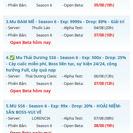
- Phiên Bản:
Season 6
- Open Beta:
05/08
(19h)
Exp: 9999x - Drop: 80%
Kiểu reset: Reset In Game
MU HỎA LONG 6.9 - 🌍 Website: https://muhoalong.pro
3.
Mu ĐAM MÊ - Season 6 - Exp: 9999x - Drop: 89% - Giải trí
Thể loại: Mu Nguyên bản Webzen
Mu mới ra tháng 08 2026 - Mở máy chủ
- Server:
Thuốc Lào
- Alpha Test:
04/08
(20h)
Antihack: KHÔNG THỂ HACK
https://facebook.com/muhoalong
vào 19h ngày
- Phiên Bản:
Season 6
- Open Beta:
07/08
(10h)
05/08/2626
Open Beta hôm nay
Exp: 9999x - Drop: 20%
Mu ĐAM MÊ - Giải trí
Kiểu reset: Non Reset
4.
✅ Mu Thái Dương SS6 - Season 6 - Exp: 500x - Drop: 25%
Mu mới ra tháng 08 2026 - Mở máy chủ
Thuốc Lào
vào 10h
- Cày cuốc miễn phí, Boss liên tục, sự kiện 24/24, cộng
Thể loại: Mu Nguyên bản Webzen
ngày 07/08/2626
hưởng Full, cày quà nạp
Antihack: XShield
- Server:
Thái Dương Clasic
- Alpha Test:
06/08
(13h)
Exp: 9999x - Drop: 89%
- Phiên Bản:
Season 6
- Open Beta:
07/08
(13h)
Kiểu reset: Reset In Game
Open Beta hôm nay
Thể loại: Mu Bán Đồ Full Trong Shop
✅ Mu Thái Dương SS6 - Cày cuốc miễn phí, Boss liên tục,
Antihack: UGK
5.
MU SS6 - Season 6 - Exp: 99x - Drop: 20% - HOÀI NIỆM-
sự kiện 24/24, cộng hưởng Full, cày quà nạp
SĂN BOSS-VUI VẺ
Mu mới ra tháng 08 2026 - Mở máy chủ
Thái Dương Clasic
- Server:
LORENCIA
- Alpha Test:
07/08
(08h)
vào 13h ngày 07/08/2626
- Phiên Bản:
Season 6
- Open Beta:
08/08
(19h)
Exp: 500x - Drop: 25%
Open Beta ngày mai