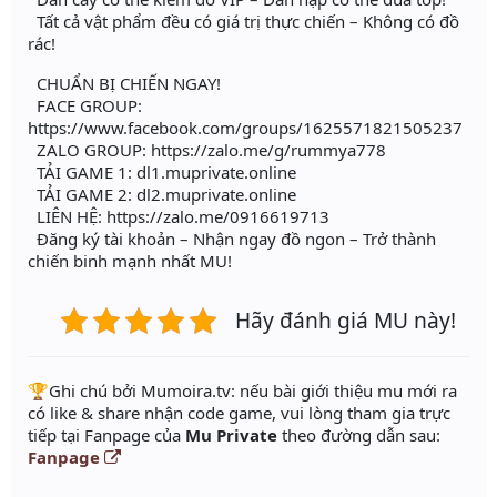
Tất cả vật phẩm đều có giá trị thực chiến – Không có đồ
rác!
CHUẨN BỊ CHIẾN NGAY!
FACE GROUP:
https://www.facebook.com/groups/1625571821505237
ZALO GROUP: https://zalo.me/g/rummya778
TẢI GAME 1: dl1.muprivate.online
TẢI GAME 2: dl2.muprivate.online
LIÊN HỆ: https://zalo.me/0916619713
Đăng ký tài khoản – Nhận ngay đồ ngon – Trở thành
chiến binh mạnh nhất MU!
Hãy đánh giá MU này!
️🏆Ghi chú bởi Mumoira.tv: nếu bài giới thiệu mu mới ra
có like & share nhận code game, vui lòng tham gia trực
tiếp tại Fanpage của
Mu Private
theo đường dẫn sau:
Fanpage