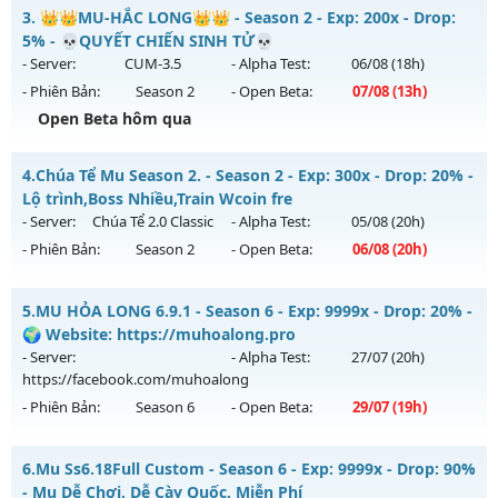
Thể loại: Mu Nguyên bản Webzen
MU HÀ NỘI SS2 - Cày Cuốc giải trí
3.
👑👑MU-HẮC LONG👑👑 - Season 2 - Exp: 200x - Drop:
Antihack: GoldShield
Mu mới ra tháng 08 2026 - Mở máy chủ
Huyền Thoại
vào
5% - 💀QUYẾT CHIẾN SINH TỬ💀
20h ngày 08/08/2626
- Server:
CUM-3.5
- Alpha Test:
06/08
(18h)
- Phiên Bản:
Season 2
- Open Beta:
07/08
(13h)
Exp: 9999x - Drop: 99%
Open Beta hôm qua
Kiểu reset: Reset In Game
Thể loại: Mu Nguyên bản Webzen
👑👑MU-HẮC LONG👑👑 - 💀QUYẾT CHIẾN SINH TỬ💀
4.
Chúa Tể Mu Season 2. - Season 2 - Exp: 300x - Drop: 20% -
Antihack: ugk
Mu mới ra tháng 08 2026 - Mở máy chủ
CUM-3.5
vào 13h
Lộ trình,Boss Nhiều,Train Wcoin fre
ngày 07/08/2626
- Server:
Chúa Tể 2.0 Classic
- Alpha Test:
05/08
(20h)
- Phiên Bản:
Season 2
- Open Beta:
06/08
(20h)
Exp: 200x - Drop: 5%
Kiểu reset: Reset In Game
Chúa Tể Mu Season 2. - Lộ trình,Boss Nhiều,Train Wcoin fre
5.
MU HỎA LONG 6.9.1 - Season 6 - Exp: 9999x - Drop: 20% -
Thể loại: Mu Nguyên bản Webzen
Mu mới ra tháng 08 2026 - Mở máy chủ
Chúa Tể 2.0 Classic
🌍 Website: https://muhoalong.pro
Antihack: Sharkguard
vào 20h ngày 06/08/2626
- Server:
- Alpha Test:
27/07
(20h)
https://facebook.com/muhoalong
Exp: 300x - Drop: 20%
- Phiên Bản:
Season 6
- Open Beta:
29/07
(19h)
Kiểu reset: Reset In Game
Thể loại: Mu Nguyên bản Webzen
MU HỎA LONG 6.9.1 - 🌍 Website: https://muhoalong.pro
6.
Mu Ss6.18Full Custom - Season 6 - Exp: 9999x - Drop: 90%
Antihack: antihack
Mu mới ra tháng 07 2026 - Mở máy chủ
- Mu Dễ Chơi, Dễ Cày Quốc, Miễn Phí