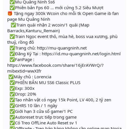
✅Mu Quảng Ninh Ss6
✅Phiên bản Fps 60 … mới cứng 5.2 Siêu Mượt
🎁 Tặng ngay 300k Wcoin cho mỗi tk Open Game ib fan
page Mu Quảng Ninh
✅Train quái nhận 2 wcoin/1 quái (Map
Barracks,Kanturu_Remain)
✅Train Ngọc event thỏ, mùa hè, boss vua xương, phù
thuỷ, rồng đỏ
✅Trang chủ: http://mu-quangninh.net
✅Đăng Ký Tại : https://id.mu-quangninh.net/login.html
✅FanPage :
https://www.facebook.com/share/16jErAYWrQ/?
mibextid=wwXIfr
✅Máy chủ : Lorencia
✅PHIÊN BẢN MU SS6 Classic PLUS
✅Exp: 300x
✅Drop: 20%
✅Tạo nhân vật có ngay 15k Point, LV 400, 2 tỷ zen
✅GHRS 10 lần / 1 ngày
✅Giới hạn 3 cửa sổ game/1 PC
✅Autoreset trực tiếp trong game
✅Có Treo OffLine Auto Reset sv 1
✅Offtrade - Treo bán hàng không cần online map Noria