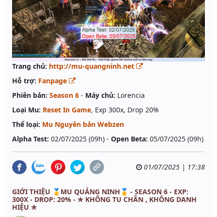
Trang chủ:
http://mu-quangninh.net
Hỗ trợ:
Fanpage
Phiên bản:
Season 6
-
Máy chủ:
Lorencia
Loại Mu:
Reset In Game
, Exp 300x, Drop 20%
Thể loại:
Mu Nguyên bản Webzen
Alpha Test:
02/07/2025 (09h) -
Open Beta:
05/07/2025 (09h)
01/07/2025 | 17:38
GIỚI THIỆU 🥇MU QUẢNG NINH🥇 - SEASON 6 - EXP:
300X - DROP: 20% - ✯ KHÔNG TU CHÂN , KHÔNG DANH
HIỆU ✯