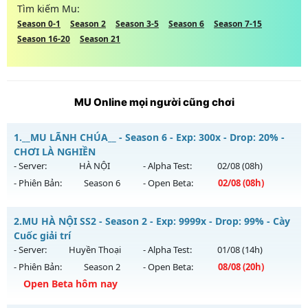
Tìm kiếm Mu:
Season 0-1
Season 2
Season 3-5
Season 6
Season 7-15
Season 16-20
Season 21
MU Online mọi người cũng chơi
1.
__MU LÃNH CHÚA__ - Season 6 - Exp: 300x - Drop: 20% -
CHƠI LÀ NGHIỀN
- Server:
HÀ NỘI
- Alpha Test:
02/08
(08h)
- Phiên Bản:
Season 6
- Open Beta:
02/08
(08h)
__MU LÃNH CHÚA__ - CHƠI LÀ NGHIỀN
2.
MU HÀ NỘI SS2 - Season 2 - Exp: 9999x - Drop: 99% - Cày
Mu mới ra tháng 08 2026 - Mở máy chủ
HÀ NỘI
vào 08h
Cuốc giải trí
ngày 02/08/2626
- Server:
Huyền Thoại
- Alpha Test:
01/08
(14h)
- Phiên Bản:
Season 2
- Open Beta:
08/08
(20h)
Exp: 300x - Drop: 20%
Open Beta hôm nay
Kiểu reset: Reset In Game