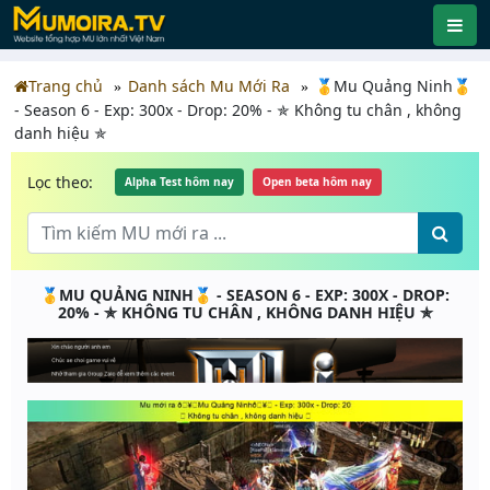
Trang chủ
Danh sách Mu Mới Ra
🥇Mu Quảng Ninh🥇
- Season 6 - Exp: 300x - Drop: 20% - ✯ Không tu chân , không
danh hiệu ✯
Lọc theo:
Alpha Test hôm nay
Open beta hôm nay
🥇MU QUẢNG NINH🥇 - SEASON 6 - EXP: 300X - DROP:
20% - ✯ KHÔNG TU CHÂN , KHÔNG DANH HIỆU ✯