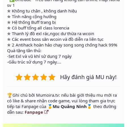
sv 1
✯ Không tu chân , không danh hiệu
✯ Tính năng cộng hưởng
✯ Hệ thống Buff trang bị
✯ Có buff tổng all class lorencia
✯ Thanh lý đồ exl rác,ngọc dư thừa ra wcoin
✯ Các event boss săn wcoin và đồ diễn ra liên tục
✯ 2 Antihack hoàn hảo chạy song song chống hack 99%
Quà tặng tân thủ:
-Set Exl và vũ khí sử dụng 7 ngày
-Gấu trúc sử dụng 7 ngày….
Hãy đánh giá MU này!
️🏆Ghi chú bởi Mumoira.tv: nếu bài giới thiệu mu mới ra
có like & share nhận code game, vui lòng tham gia trực
tiếp tại Fanpage của
🥇Mu Quảng Ninh🥇
theo đường
dẫn sau:
Fanpage