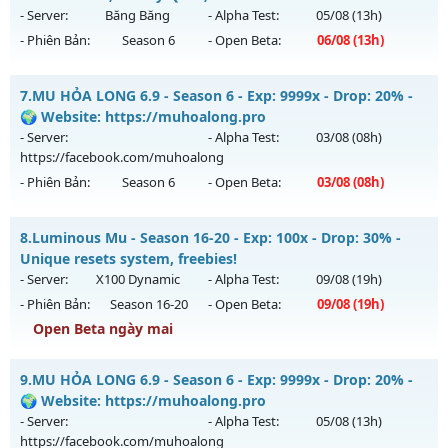
https://facebook.com/muhoalong
vào 19h ngày
- Server:
Băng Băng
- Alpha Test:
05/08
(13h)
29/07/2626
- Phiên Bản:
Season 6
- Open Beta:
06/08
(13h)
Exp: 9999x - Drop: 20%
Mu Ss6.18Full Custom - Mu Dễ Chơi, Dễ Cày Quốc, Miễn Phí
Kiểu reset: Non Reset
7.
MU HỎA LONG 6.9 - Season 6 - Exp: 9999x - Drop: 20% -
Mu mới ra tháng 08 2026 - Mở máy chủ
Băng Băng
vào 13h
🌍 Website: https://muhoalong.pro
Thể loại: Mu Nguyên bản Webzen
ngày 06/08/2626
- Server:
- Alpha Test:
03/08
(08h)
Antihack: Xshiel
https://facebook.com/muhoalong
Exp: 9999x - Drop: 90%
- Phiên Bản:
Season 6
- Open Beta:
03/08
(08h)
Kiểu reset: Reset In Game
Thể loại: Mu Custom thêm đồ mới
MU HỎA LONG 6.9 - 🌍 Website: https://muhoalong.pro
8.
Luminous Mu - Season 16-20 - Exp: 100x - Drop: 30% -
Antihack: Gold dragon
Mu mới ra tháng 08 2026 - Mở máy chủ
Unique resets system, freebies!
https://facebook.com/muhoalong
vào 08h ngày
- Server:
X100 Dynamic
- Alpha Test:
09/08
(19h)
03/08/2626
- Phiên Bản:
Season 16-20
- Open Beta:
09/08
(19h)
Exp: 9999x - Drop: 20%
Open Beta ngày mai
Kiểu reset: Non Reset
Luminous Mu - Unique resets system, freebies!
9.
MU HỎA LONG 6.9 - Season 6 - Exp: 9999x - Drop: 20% -
Thể loại: Mu Nguyên bản Webzen
Mu mới ra tháng 08 2026 - Mở máy chủ
X100 Dynamic
vào
🌍 Website: https://muhoalong.pro
Antihack: XShield
19h ngày 09/08/2626
- Server:
- Alpha Test:
05/08
(13h)
https://facebook.com/muhoalong