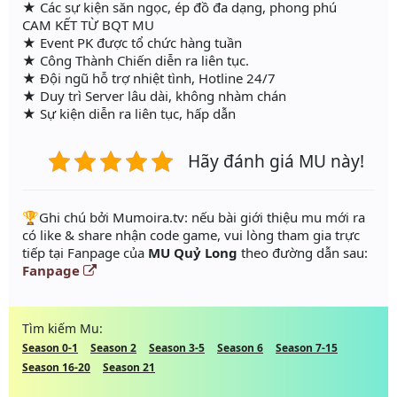
★ Các sự kiện săn ngọc, ép đồ đa dạng, phong phú
CAM KẾT TỪ BQT MU
★ Event PK được tổ chức hàng tuần
★ Công Thành Chiến diễn ra liên tục.
★ Đội ngũ hỗ trợ nhiệt tình, Hotline 24/7
★ Duy trì Server lâu dài, không nhàm chán
★ Sự kiện diễn ra liên tục, hấp dẫn
Hãy đánh giá MU này!
️🏆Ghi chú bởi Mumoira.tv: nếu bài giới thiệu mu mới ra
có like & share nhận code game, vui lòng tham gia trực
tiếp tại Fanpage của
MU Quỷ Long
theo đường dẫn sau:
Fanpage
Tìm kiếm Mu:
Season 0-1
Season 2
Season 3-5
Season 6
Season 7-15
Season 16-20
Season 21