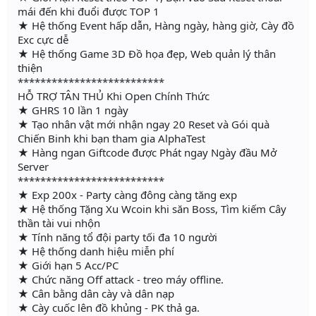
mái đến khi đuổi được TOP 1
★ Hệ thống Event hấp dẫn, Hàng ngày, hàng giờ, Cày đồ
Exc cực dễ
★ Hệ thống Game 3D Đồ họa đẹp, Web quản lý thân
thiện
**************************
HỖ TRỢ TÂN THỦ Khi Open Chính Thức
★ GHRS 10 lần 1 ngày
★ Tạo nhân vật mới nhận ngay 20 Reset và Gói quà
Chiến Binh khi bạn tham gia AlphaTest
★ Hàng ngan Giftcode được Phát ngay Ngày đầu Mở
Server
**************************
★ Exp 200x - Party càng đông càng tăng exp
★ Hệ thống Tặng Xu Wcoin khi săn Boss, Tìm kiếm Cây
thần tài vui nhộn
★ Tính năng tổ đội party tối đa 10 người
★ Hệ thống danh hiệu miễn phí
★ Giới hạn 5 Acc/PC
★ Chức năng Off attack - treo máy offline.
★ Cân bằng dân cày và dân nạp
★ Cày cuốc lên đồ khủng - PK thả ga.