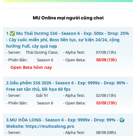
MU Online mọi người cũng chơi
1.
✅ Mu Thái Dương SS6 - Season 6 - Exp: 500x - Drop: 25%
- Cày cuốc miễn phí, Boss liên tục, sự kiện 24/24, cộng
hưởng Full, cày quà nạp
- Server:
Thái Dương Clasic
- Alpha Test:
07/08
(13h)
- Phiên Bản:
Season 6
- Open Beta:
08/08
(13h)
Open Beta hôm nay
✅ Mu Thái Dương SS6 - Cày cuốc miễn phí, Boss liên tục,
2.
Siêu phẩm SS6 2026 - Season 6 - Exp: 9999x - Drop: 90% -
sự kiện 24/24, cộng hưởng Full, cày quà nạp
Free set tân thủ, Đồ họa 60 fps
Mu mới ra tháng 08 2026 - Mở máy chủ
Thái Dương Clasic
- Server:
Giải Trí
- Alpha Test:
02/08
(13h)
vào 13h ngày 08/08/2626
- Phiên Bản:
Season 6
- Open Beta:
03/08
(13h)
Exp: 500x - Drop: 25%
Siêu phẩm SS6 2026 - Free set tân thủ, Đồ họa 60 fps
Kiểu reset: Reset In Game
3.
MU HỎA LONG - Season 6 - Exp: 9999x - Drop: 99% - 🌍
Mu mới ra tháng 08 2026 - Mở máy chủ
Giải Trí
vào 13h
Website: https://muhoalong.pro
Thể loại: Mu Nguyên bản Webzen
ngày 03/08/2626
- Server:
- Alpha Test:
08/08
(08h)