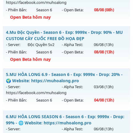
Antihack: VIP SHIELD
https://facebook.com/muhoalong
Exp: 9999x - Drop: 90%
- Phiên Bản:
Season 6
- Open Beta:
08/08
(08h)
Kiểu reset: Reset In Game
Open Beta hôm nay
Thể loại: Mu Bán Đồ Full Trong Shop
MU HỎA LONG - 🌍 Website: https://muhoalong.pro
Antihack: Anti Phoenix
4.
Mu Độc Quyền - Season 6 - Exp: 9999x - Drop: 90% - MU
Mu mới ra tháng 08 2026 - Mở máy chủ
CUSTOM CÀY CUỐC FREE ĐỒ HỌA ĐẸP
https://facebook.com/muhoalong
vào 08h ngày
- Server:
Độc Quyền Sv2
- Alpha Test:
06/08
(13h)
08/08/2626
- Phiên Bản:
Season 6
- Open Beta:
08/08
(13h)
Exp: 9999x - Drop: 99%
Open Beta hôm nay
Kiểu reset: Non Reset
Mu Độc Quyền - MU CUSTOM CÀY CUỐC FREE ĐỒ HỌA ĐẸP
5.
MU HỎA LONG 6.9 - Season 6 - Exp: 9999x - Drop: 20% -
Thể loại: Mu Nguyên bản Webzen
Mu mới ra tháng 08 2026 - Mở máy chủ
Độc Quyền Sv2
vào
🌍 Website: https://muhoalong.pro
Antihack: XShield
13h ngày 08/08/2626
- Server:
- Alpha Test:
03/08
(13h)
https://facebook.com/muhoalong
Exp: 9999x - Drop: 90%
- Phiên Bản:
Season 6
- Open Beta:
04/08
(13h)
Kiểu reset: Reset In Game
Thể loại: Mu Custom thêm đồ mới
MU HỎA LONG 6.9 - 🌍 Website: https://muhoalong.pro
6.
MU HỎA LONG SEASON 6 - Season 6 - Exp: 9999x - Drop:
Antihack: SharkGaurd
Mu mới ra tháng 08 2026 - Mở máy chủ
99% - 🌐 Website: https://muhoalong.pro
https://facebook.com/muhoalong
vào 13h ngày
- Server:
- Alpha Test:
06/08
(13h)