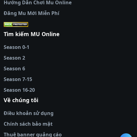
Hướng Dẫn Chơi Mu Online
socolive
|
xoso66
|
DABET
|
xem bóng đá
Đăng Mu Mới Miễn Phí
cakhiatv
|
kèo nhà
cái
|
qh88
|
Ok9
|
nhatvip
|
socolive
|
Ku
88
|
tài xỉu
Tìm kiếm MU Online
online
|
sunwin
|
hitclub
|
b52club
|
iwin
cái uy tín
|
kèo nhà
Season 0-1
cái
|
nowgoal
|
1gom
|
net88
|
max88
|
Season 2
đĩa
|
bắn cá đổi
thưởng
Season 6
|
https://bongdalu.ceo
|
trang chủ
fly88
|
new88
|
https://keonhacai.claims/
|
ht
Season 7-15
bóng đá
|
NEW88
|
socolive
Season 16-20
tv
|
hitclub
|
ok9
|
Hitclub
|
Vic88
|
Red8
win
|
Xoilac
|
open 88
|
open 88
|
sun
Về chúng tôi
win
|
hit club
|
Kingfun
|
game bài đổi
Điều khoản sử dụng
thưởng
|
rik vip
|
game bắn cá đổi
thưởng
|
giai ma keo nha
Chính sách bảo mật
cai
|
8xbet
|
MB66
|
ty le ca
Thuê banner quảng cáo