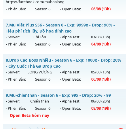
04/08/2626
https://facebook.com/muhoalong
- Phiên Bản:
Season 6
- Open Beta:
06/08
(13h)
Exp: 9999x - Drop: 20%
Kiểu reset: Non Reset
MU HỎA LONG SEASON 6 - 🌐 Website:
7.
Mu Viêt Plus SS6 - Season 6 - Exp: 9999x - Drop: 90% -
Thể loại: Mu Nguyên bản Webzen
https://muhoalong.pro
Tiêu phí tích lũy, Đồ họa đỉnh cao
Antihack: XShield
Mu mới ra tháng 08 2026 - Mở máy chủ
- Server:
Chí Tôn
- Alpha Test:
03/08
(13h)
https://facebook.com/muhoalong
vào 13h ngày
- Phiên Bản:
Season 6
- Open Beta:
04/08
(13h)
06/08/2626
Exp: 9999x - Drop: 99%
Mu Viêt Plus SS6 - Tiêu phí tích lũy, Đồ họa đỉnh cao
8.
Drop Cao Boss Nhiều - Season 6 - Exp: 1000x - Drop: 20%
Kiểu reset: Non Reset
Mu mới ra tháng 08 2026 - Mở máy chủ
Chí Tôn
vào 13h
- Cày Cuốc Thả Ga Drop Cao
ngày 04/08/2626
- Server:
LONG VƯƠNG
- Alpha Test:
05/08
(13h)
Thể loại: Mu Nguyên bản Webzen
- Phiên Bản:
Season 6
- Open Beta:
06/08
(13h)
Exp: 9999x - Drop: 90%
Antihack: XShield
Kiểu reset: Reset In Game
Drop Cao Boss Nhiều - Cày Cuốc Thả Ga Drop Cao
9.
Mu-chienthan - Season 6 - Exp: 99x - Drop: 20% - 99
Thể loại: Mu Bán Đồ Full Trong Shop
Mu mới ra tháng 08 2026 - Mở máy chủ
LONG VƯƠNG
vào
- Server:
Chiến thần
- Alpha Test:
06/08
(20h)
Antihack: Phoenix 2026
13h ngày 06/08/2626
- Phiên Bản:
Season 6
- Open Beta:
08/08
(19h)
Exp: 1000x - Drop: 20%
Open Beta hôm nay
Kiểu reset: Reset In Game
Mu-chienthan - 99