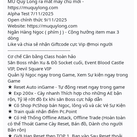
MU Quỷ Long ra mắt máy chủ mới -
https://muquylong.com
Alpha Test 7/11/2025
Open chính thức 9/11/2025
Website: https://muquylong.com
Ngân Hàng Ngọc ( phím J ) - Cộng hưởng item max 3
dòng
Like và chia sẻ nhận Giftcode cực Vip @mọi người
-----------------------------------------
Cơ chế Cân bằng Class hoàn hảo
Săn Boss nhận Xu & Đồ Socket cuối, Event Blood Castle
VIP, Devil Square VIP
Quản lý Ngọc ngay trong Game, Xem Sự kiện ngay trong
Game
★ Reset Auto inGame - Tự động reset ngay trong game
★ Exp 200x - Cày nhanh Thích hợp cho những AE bận
rộn, Tỷ lệ rớt đồ Ex khi săn Boss cực hấp dẫn
★ Có Shop PcShop bán Ngọc, lông vũ và các Vé Sự Kiện
★ Train quái nhận điểm Pc.Point
★ Có Hệ Thống Offline Attack, Offline Trade (Hoàn toàn
có thể Thoát Game Cày Reset, Bán đồ, Dành cho người
Bận rộn)
★ Giới Hạn Reset theo TOP 1, Bạn vào Sau Reset thoải