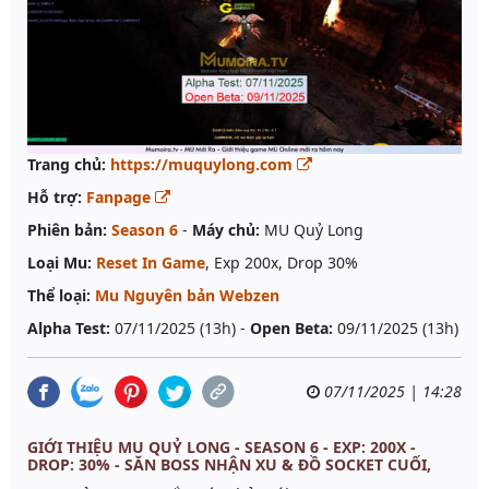
Trang chủ:
https://muquylong.com
Hỗ trợ:
Fanpage
Phiên bản:
Season 6
-
Máy chủ:
MU Quỷ Long
Loại Mu:
Reset In Game
, Exp 200x, Drop 30%
Thể loại:
Mu Nguyên bản Webzen
Alpha Test:
07/11/2025 (13h) -
Open Beta:
09/11/2025 (13h)
07/11/2025 | 14:28
GIỚI THIỆU MU QUỶ LONG - SEASON 6 - EXP: 200X -
DROP: 30% - SĂN BOSS NHẬN XU & ĐỒ SOCKET CUỐI,