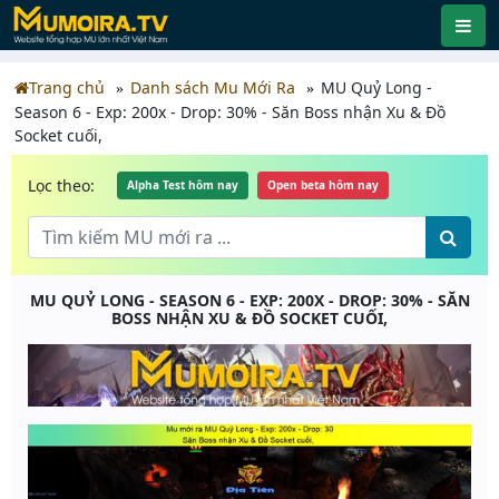
Trang chủ
Danh sách Mu Mới Ra
MU Quỷ Long -
Season 6 - Exp: 200x - Drop: 30% - Săn Boss nhận Xu & Đồ
Socket cuối,
Lọc theo:
Alpha Test hôm nay
Open beta hôm nay
MU QUỶ LONG - SEASON 6 - EXP: 200X - DROP: 30% - SĂN
BOSS NHẬN XU & ĐỒ SOCKET CUỐI,