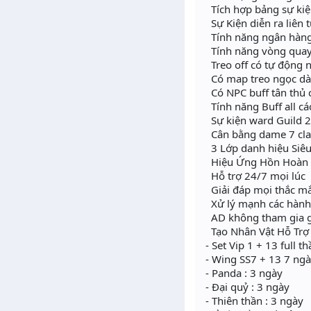
Tích hợp bảng sự kiệ
Sự Kiện diễn ra liên t
Tính năng ngân hàng
Tính năng vòng quay 
Treo off có tự động nh
Có map treo ngọc dàn
Có NPC buff tân thủ 
Tính năng Buff all cá
Sự kiện ward Guild 2
Cân bằng dame 7 cla
3 Lớp danh hiệu Siê
Hiệu Ứng Hồn Hoàn
Hỗ trợ 24/7 mọi lúc
Giải đáp mọi thắc m
Xử lý mạnh các hành 
AD không tham gia g
Tạo Nhân Vật Hỗ Trợ 
- Set Vip 1 + 13 full t
- Wing SS7 + 13 7 ng
- Panda : 3 ngày
- Đại quỷ : 3 ngày
- Thiên thần : 3 ngày