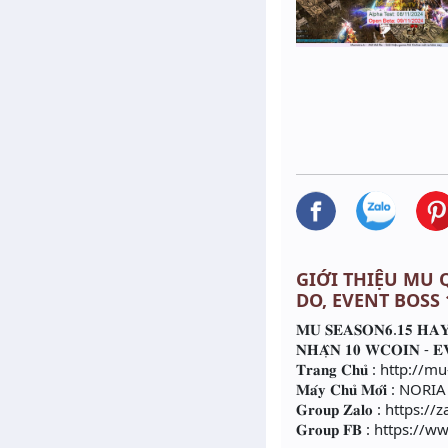
GIỚI THIỆU MU Q
DO, EVENT BOSS
𝐌𝐔 𝐒𝐄𝐀𝐒𝐎𝐍𝟔.𝟏𝟓 𝐇𝐀𝐘 
𝐍𝐇𝐀̣̂𝐍 𝟏𝟎 𝐖𝐂𝐎𝐈𝐍 - 𝐄
𝐓𝐫𝐚𝐧𝐠 𝐂𝐡𝐮̉ : http:
𝐌𝐚́𝐲 𝐂𝐡𝐮̉ 𝐌𝐨̛́𝐢 : NORIA
𝐆𝐫𝐨𝐮𝐩 𝐙𝐚𝐥𝐨 : htt
𝐆𝐫𝐨𝐮𝐩 𝐅𝐁 : http