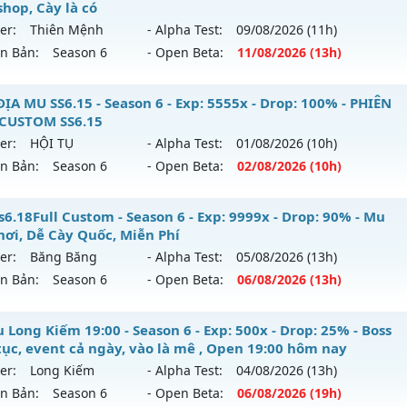
hể loại: Mu Nguyên bản Webzen
hop, Cày là có
 mới ra tháng 08 2026 - Mở máy chủ
CỤM 3.5
vào 13h ngày
er:
Thiên Mệnh
- Alpha Test:
09/08
/2026
(11h)
tihack: Antihack
ên Bản:
Season 6
- Open Beta:
11/08
/2026
(13h)
p: 200x - Drop: 5%
ểu reset: Reset In Game
 Thiên Mệnh - Non Webshop, Cày là có
ĐỊA MU SS6.15 - Season 6 - Exp: 5555x - Drop: 100% - PHIÊN
hể loại: Mu Nguyên bản Webzen
CUSTOM SS6.15
 mới ra tháng 08 2026 - Mở máy chủ
Thiên Mệnh
vào 13h 
er:
HỘI TỤ
- Alpha Test:
01/08
/2026
(10h)
tihack: Sharkguard
ên Bản:
Season 6
- Open Beta:
02/08
/2026
(10h)
p: 200x - Drop: 50%
ểu reset: Reset In Game
ỤC ĐỊA MU SS6.15 - PHIÊN BẢN CUSTOM SS6.15
s6.18Full Custom - Season 6 - Exp: 9999x - Drop: 90% - Mu
ể loại: Mu Custom thêm đồ mới
hơi, Dễ Cày Quốc, Miễn Phí
 mới ra tháng 08 2026 - Mở máy chủ
HỘI TỤ
vào 10h ngày 
er:
Băng Băng
- Alpha Test:
05/08
/2026
(13h)
tihack: Anti
ên Bản:
Season 6
- Open Beta:
06/08
/2026
(13h)
p: 5555x - Drop: 100%
ểu reset: Reset In Game
 Ss6.18Full Custom - Mu Dễ Chơi, Dễ Cày Quốc, Miễn Phí
 Long Kiếm 19:00 - Season 6 - Exp: 500x - Drop: 25% - Boss
ể loại: Mu Custom thêm đồ mới
 tục, event cả ngày, vào là mê , Open 19:00 hôm nay
 mới ra tháng 08 2026 - Mở máy chủ
Băng Băng
vào 13h n
er:
Long Kiếm
- Alpha Test:
04/08
/2026
(13h)
tihack: SPK
ên Bản:
Season 6
- Open Beta:
06/08
/2026
(19h)
p: 9999x - Drop: 90%