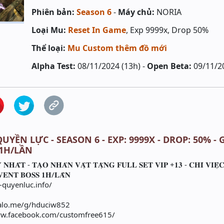
Phiên bản:
Season 6
-
Máy chủ:
NORIA
Loại Mu:
Reset In Game
, Exp 9999x, Drop 50%
Thể loại:
Mu Custom thêm đồ mới
Alpha Test:
08/11/2024 (13h) -
Open Beta:
09/11/2
UYỀN LỰC - SEASON 6 - EXP: 9999X - DROP: 50% -
 1H/LẦN
𝐇𝐀̂́𝐓 - 𝐓𝐀̣𝐎 𝐍𝐇𝐀̂𝐍 𝐕𝐀̣̂𝐓 𝐓𝐀̣̆𝐍𝐆 𝐅𝐔𝐋𝐋 𝐒𝐄𝐓 𝐕𝐈𝐏 +𝟏𝟑 - 𝐂𝐇𝐈̉ 𝐕𝐈𝐄̣̂
𝐄𝐍𝐓 𝐁𝐎𝐒𝐒 𝟏𝐇/𝐋𝐀̂̀𝐍
//mu-quyenluc.info/
ps://zalo.me/g/hduciw852
s://www.facebook.com/customfree615/