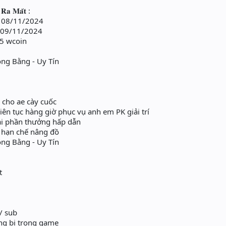
 𝐑𝐚 𝐌𝐚̆́𝐭 :
Ngày 08/11/2024
gày 09/11/2024
15 wcoin
n
ông Bằng - Uy Tín
 cho ae cày cuốc
liên tục hàng giờ phục vụ anh em PK giải trí
dài phần thưởng hấp dẫn
 hạn chế nâng đồ
ông Bằng - Uy Tín
t
/ sub
g bị trong game