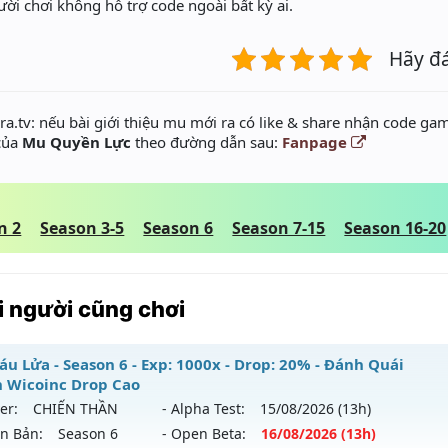
ười chơi không hỗ trợ code ngoài bất kỳ ai.
Hãy đ
a.tv: nếu bài giới thiệu mu mới ra có like & share nhận code gam
 của
Mu Quyền Lực
theo đường dẫn sau:
Fanpage
n 2
Season 3-5
Season 6
Season 7-15
Season 16-20
 người cũng chơi
áu Lửa - Season 6 - Exp: 1000x - Drop: 20% - Đánh Quái
 Wicoinc Drop Cao
er:
CHIẾN THẦN
- Alpha Test:
15/08
/2026
(13h)
ên Bản:
Season 6
- Open Beta:
16/08
/2026
(13h)