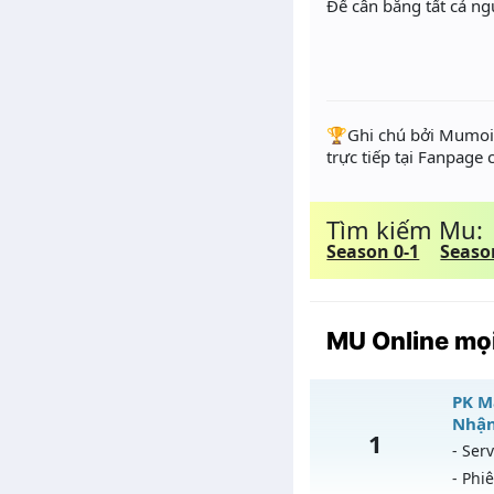
Để cân bằng tất cả ng
️🏆Ghi chú bởi Mumoir
trực tiếp tại Fanpage
Tìm kiếm Mu:
Season 0-1
Seaso
MU Online mọi
PK M
Nhận
1
- Serv
- Phi