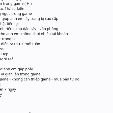
n trong game ( H )
ục 1h/ sự kiện
 ngọc trong game
giúp anh em lấy trang bị cao cấp
ặt tiện lợi
h riêng cho dân cày - văn phòng
cho anh em không chơi nhiều tài khoản
c trang bị
 diễn ra thứ 7 mỗi tuần
ss
u Đẹp
 Mới Mẻ
ắc anh em gặp phải
vi gian lận trong game
ame - không can thiệp game - mua bán tự do
:
hần 7 ngày
ày