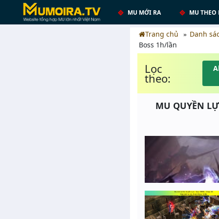
MU MỚI RA
MU THEO 
Trang chủ
Danh sá
Boss 1h/lần
Lọc
A
theo:
MU QUYỀN LỰC 