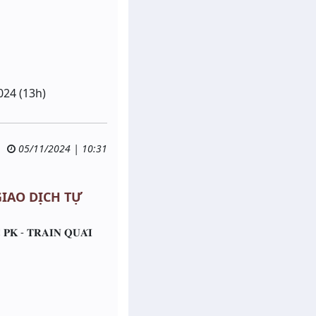
024 (13h)
05/11/2024 | 10:31
 GIAO DỊCH TỰ
 𝐏𝐊 - 𝐓𝐑𝐀𝐈𝐍 𝐐𝐔𝐀́𝐈