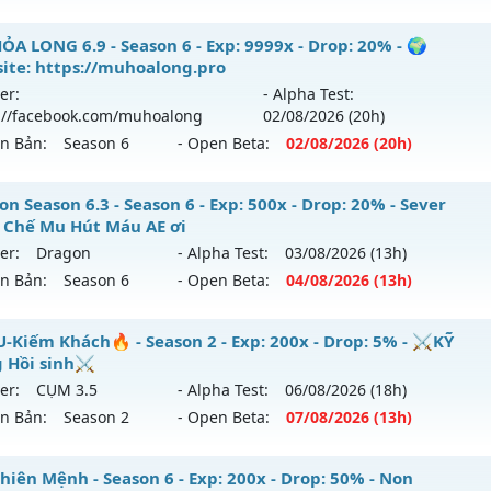
K Máu Lửa - Đánh Quái Nhận Wicoinc Drop Cao
ỎA LONG 6.9 - Season 6 - Exp: 9999x - Drop: 20% - 🌍
ite: https://muhoalong.pro
 mới ra tháng 08 2026 - Mở máy chủ
CHIẾN THẦN
vào 13h
er:
- Alpha Test:
://facebook.com/muhoalong
02/08
/2026
(20h)
p: 1000x - Drop: 20%
ên Bản:
Season 6
- Open Beta:
02/08
/2026
(20h)
ểu reset: Reset In Game
hể loại: Mu Nguyên bản Webzen
ỎA LONG 6.9 - 🌍 Website: https://muhoalong.pro
n Season 6.3 - Season 6 - Exp: 500x - Drop: 20% - Sever
 Chế Mu Hút Máu AE ơi
ntihack: GameGuard
ới ra tháng 08 2026 - Mở máy chủ
https://facebook.com
er:
Dragon
- Alpha Test:
03/08
/2026
(13h)
 02/08/2626
ên Bản:
Season 6
- Open Beta:
04/08
/2026
(13h)
9999x - Drop: 20%
agon Season 6.3 - Sever Khắc Chế Mu Hút Máu AE ơi
-Kiếm Khách🔥 - Season 2 - Exp: 200x - Drop: 5% - ⚔️KỸ
reset: Non Reset
 Hồi sinh⚔️
 mới ra tháng 08 2026 - Mở máy chủ
Dragon
vào 13h ngày
loại: Mu Nguyên bản Webzen
er:
CỤM 3.5
- Alpha Test:
06/08
/2026
(18h)
ên Bản:
Season 2
- Open Beta:
07/08
/2026
(13h)
p: 500x - Drop: 20%
ack: XShield
ểu reset: Reset In Game
MU-Kiếm Khách🔥 - ⚔️KỸ Năng Hồi sinh⚔️
hiên Mệnh - Season 6 - Exp: 200x - Drop: 50% - Non