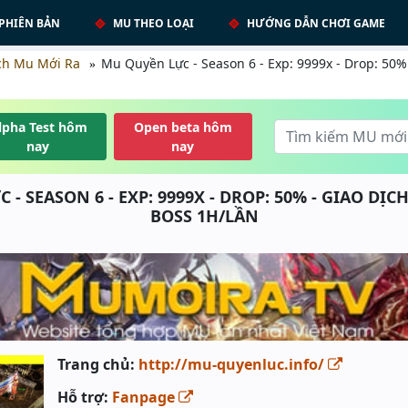
PHIÊN BẢN
MU THEO LOẠI
HƯỚNG DẪN CHƠI GAME
ch Mu Mới Ra
Mu Quyền Lực - Season 6 - Exp: 9999x - Drop: 50% 
lpha Test hôm
Open beta hôm
nay
nay
- SEASON 6 - EXP: 9999X - DROP: 50% - GIAO DỊC
BOSS 1H/LẦN
Trang chủ:
http://mu-quyenluc.info/
Hỗ trợ:
Fanpage