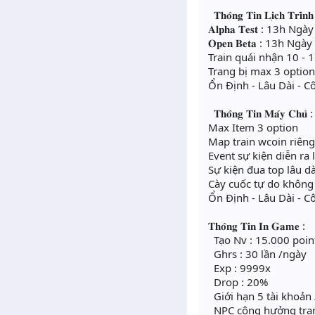
𝐓𝐡𝐨̂𝐧𝐠 𝐓𝐢𝐧 𝐋𝐢̣𝐜𝐡 𝐓𝐫𝐢̀𝐧𝐡
𝐀𝐥𝐩𝐡𝐚 𝐓𝐞𝐬𝐭 : 13h 
𝐎𝐩𝐞𝐧 𝐁𝐞𝐭𝐚 : 13h N
Train quái nhận 10 - 
Trang bị max 3 optio
Ổn Định - Lâu Dài - C
𝐓𝐡𝐨̂𝐧𝐠 𝐓𝐢𝐧 𝐌𝐚́𝐲 𝐂𝐡𝐮̉ :
Max Item 3 option
Map train wcoin riêng
Event sự kiện diễn ra 
Sự kiện đua top lâu 
Cày cuốc tự do không
Ổn Định - Lâu Dài - C
𝐓𝐡𝐨̂𝐧𝐠 𝐓𝐢𝐧 𝐈𝐧 𝐆𝐚𝐦𝐞 :
Tạo Nv : 15.000 poin
Ghrs : 30 lần /ngày
Exp : 9999x
Drop : 20%
Giới hạn 5 tài khoản 
NPC cộng hưởng tran