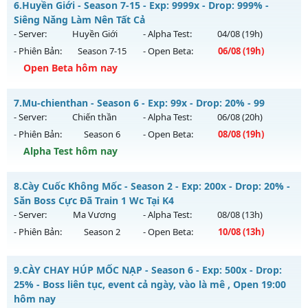
Antihack: ICM
6.
Huyền Giới - Season 7-15 - Exp: 9999x - Drop: 999% -
Mu mới ra tháng 08 2026 - Mở máy chủ
Siêng Năng Làm Nên Tất Cả
https://facebook.com/muhoalong
vào 19h ngày
- Server:
Huyền Giới
- Alpha Test:
04/08
(19h)
05/08/2626
- Phiên Bản:
Season 7-15
- Open Beta:
06/08
(19h)
Exp: 9999x - Drop: 20%
Open Beta hôm nay
Kiểu reset: Non Reset
Huyền Giới - Siêng Năng Làm Nên Tất Cả
7.
Mu-chienthan - Season 6 - Exp: 99x - Drop: 20% - 99
Thể loại: Mu Nguyên bản Webzen
Mu mới ra tháng 08 2026 - Mở máy chủ
Huyền Giới
vào 19h
- Server:
Chiến thần
- Alpha Test:
06/08
(20h)
Antihack: XShield
ngày 06/08/2626
- Phiên Bản:
Season 6
- Open Beta:
08/08
(19h)
Exp: 9999x - Drop: 999%
Alpha Test hôm nay
Kiểu reset: Reset In Game
Mu-chienthan - 99
8.
Cày Cuốc Không Mốc - Season 2 - Exp: 200x - Drop: 20% -
Thể loại: Mu Custom thêm đồ mới
Mu mới ra tháng 08 2026 - Mở máy chủ
Chiến thần
vào 19h
Săn Boss Cực Đã Train 1 Wc Tại K4
Antihack: Anti
ngày 08/08/2626
- Server:
Ma Vương
- Alpha Test:
08/08
(13h)
- Phiên Bản:
Season 2
- Open Beta:
10/08
(13h)
Exp: 99x - Drop: 20%
Kiểu reset: Reset In Game
Cày Cuốc Không Mốc - Săn Boss Cực Đã Train 1 Wc Tại K4
9.
CÀY CHAY HÚP MỐC NẠP - Season 6 - Exp: 500x - Drop:
Thể loại: Mu Nguyên bản Webzen
Mu mới ra tháng 08 2026 - Mở máy chủ
Ma Vương
vào 13h
25% - Boss liên tục, event cả ngày, vào là mê , Open 19:00
Antihack: Anti 8x
ngày 10/08/2626
hôm nay