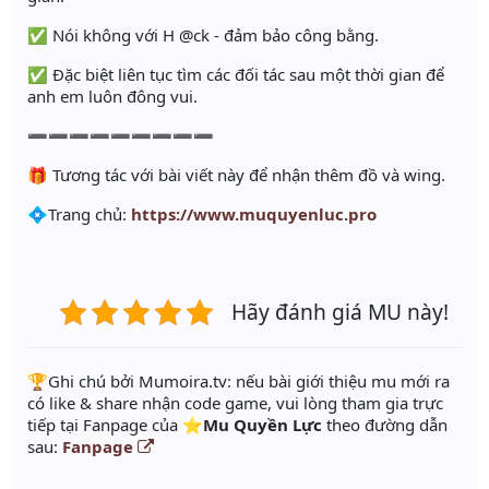
✅ Nói không với H @ck - đảm bảo công bằng.
✅ Đặc biệt liên tục tìm các đối tác sau một thời gian để
anh em luôn đông vui.
➖➖➖➖➖➖➖➖➖
🎁 Tương tác với bài viết này để nhận thêm đồ và wing.
💠Trang chủ:
https://www.muquyenluc.pro
Hãy đánh giá MU này!
️🏆Ghi chú bởi Mumoira.tv: nếu bài giới thiệu mu mới ra
có like & share nhận code game, vui lòng tham gia trực
tiếp tại Fanpage của
⭐️Mu Quyền Lực
theo đường dẫn
sau:
Fanpage