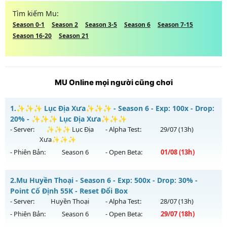
Tìm kiếm Mu:
Season 0-1
Season 2
Season 3-5
Season 6
Season 7-15
Season 16-20
Season 21
MU Online mọi người cũng chơi
1.
✨✨✨ Lục Địa Xưa✨✨✨ - Season 6 - Exp: 100x - Drop:
20% - ✨✨✨ Lục Địa Xưa✨✨✨
- Server:
✨✨✨ Lục Địa
- Alpha Test:
29/07
(13h)
Xưa✨✨✨
- Phiên Bản:
Season 6
- Open Beta:
01/08
(13h)
✨✨✨ Lục Địa Xưa✨✨✨ - ✨✨✨ Lục Địa Xưa✨✨✨
2.
Mu Huyền Thoại - Season 6 - Exp: 500x - Drop: 30% -
Mu mới ra tháng 08 2026 - Mở máy chủ
✨✨✨ Lục Địa
Point Cố Định 55K - Reset Đổi Box
Xưa✨✨✨
vào 13h ngày 01/08/2626
- Server:
Huyền Thoại
- Alpha Test:
28/07
(13h)
- Phiên Bản:
Season 6
- Open Beta:
29/07
(18h)
Exp: 100x - Drop: 20%