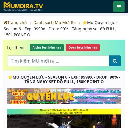
Trang chủ
Danh sách Mu Mới Ra
⭐️Mu Quyền Lực -
Season 6 - Exp: 9999x - Drop: 90% - Tặng ngay set đồ FULL,
150k POINT O
Lọc theo:
Alpha Test hôm nay
Open beta hôm nay
⭐️MU QUYỀN LỰC - SEASON 6 - EXP: 9999X - DROP: 90% -
TẶNG NGAY SET ĐỒ FULL, 150K POINT O