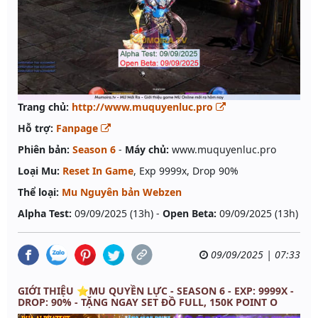
Trang chủ:
http://www.muquyenluc.pro
Hỗ trợ:
Fanpage
Phiên bản:
Season 6
-
Máy chủ:
www.muquyenluc.pro
Loại Mu:
Reset In Game
, Exp 9999x, Drop 90%
Thể loại:
Mu Nguyên bản Webzen
Alpha Test:
09/09/2025 (13h) -
Open Beta:
09/09/2025 (13h)
09/09/2025 | 07:33
GIỚI THIỆU ⭐️MU QUYỀN LỰC - SEASON 6 - EXP: 9999X -
DROP: 90% - TẶNG NGAY SET ĐỒ FULL, 150K POINT O