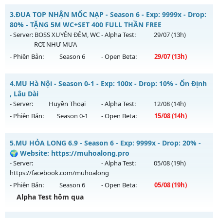
Kiểu reset: Reset In Game
Mu Huyền Thoại - Point Cố Định 55K - Reset Đổi Box
3.
ĐUA TOP NHẬN MỐC NẠP - Season 6 - Exp: 9999x - Drop:
Thể loại: Mu Nguyên bản Webzen
Mu mới ra tháng 07 2026 - Mở máy chủ
Huyền Thoại
vào
80% - TẶNG 5M WC+SET 400 FULL THẦN FREE
Antihack: XTEAM
18h ngày 29/07/2626
- Server:
BOSS XUYÊN ĐÊM, WC
- Alpha Test:
29/07
(13h)
RƠI NHƯ MƯA
Exp: 500x - Drop: 30%
- Phiên Bản:
Season 6
- Open Beta:
29/07
(13h)
Kiểu reset: Reset In Game
Thể loại: Mu Nguyên bản Webzen
ĐUA TOP NHẬN MỐC NẠP - TẶNG 5M WC+SET 400 FULL
4.
MU Hà Nội - Season 0-1 - Exp: 100x - Drop: 10% - Ổn Định
THẦN FREE
Antihack: Anti Vip Chống hack tuyệt đối
, Lâu Dài
Mu mới ra tháng 07 2026 - Mở máy chủ
BOSS XUYÊN ĐÊM,
- Server:
Huyền Thoại
- Alpha Test:
12/08
(14h)
WC RƠI NHƯ MƯA
vào 13h ngày 29/07/2626
- Phiên Bản:
Season 0-1
- Open Beta:
15/08
(14h)
Exp: 9999x - Drop: 80%
MU Hà Nội - Ổn Định , Lâu Dài
Kiểu reset: Reset In Game
5.
MU HỎA LONG 6.9 - Season 6 - Exp: 9999x - Drop: 20% -
Mu mới ra tháng 08 2026 - Mở máy chủ
Huyền Thoại
vào
🌍 Website: https://muhoalong.pro
Thể loại: Mu Nguyên bản Webzen
14h ngày 15/08/2626
- Server:
- Alpha Test:
05/08
(19h)
Antihack: KHÔNG THỂ HACK
https://facebook.com/muhoalong
Exp: 100x - Drop: 10%
- Phiên Bản:
Season 6
- Open Beta:
05/08
(19h)
Kiểu reset: Reset In Game
Alpha Test hôm qua
Thể loại: Mu Nguyên bản Webzen
MU HỎA LONG 6.9 - 🌍 Website: https://muhoalong.pro