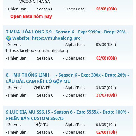
WCOINC THẢ GA
Exp: 500x - Drop: 40%
- Phiên Bản:
Season 6
- Open Beta:
06/08
(08h)
Kiểu reset: Reset In Game
Open Beta hôm nay
Thể loại: Mu Nguyên bản Webzen
ĐUA TOP NHẬN MỐC NẠP - TẶNG SET 400 FULL THẦN+3M
Antihack: Anti Vip
7.
MUA HỎA LONG 6.9 - Season 6 - Exp: 9999x - Drop: 20% -
WC FREE
🌍 Website: https://muhoalong.pro
Mu mới ra tháng 08 2026 - Mở máy chủ
BOSS 24/7 SĂN
- Server:
- Alpha Test:
03/08
(08h)
WCOINC THẢ GA
vào 08h ngày 06/08/2626
https://facebook.com/muhoalong
- Phiên Bản:
Season 6
- Open Beta:
03/08
(08h)
Exp: 9999x - Drop: 80%
Kiểu reset: Reset In Game
MUA HỎA LONG 6.9 - 🌍 Website: https://muhoalong.pro
8.
__MU THỐNG LĨNH___ - Season 6 - Exp: 300x - Drop: 20% -
Thể loại: Mu Nguyên bản Webzen
Mu mới ra tháng 08 2026 - Mở máy chủ
LÂU DÀI, CAM KẾT CÓ GỘP MU
Antihack: KHÔNG THỂ HACK
https://facebook.com/muhoalong
vào 08h ngày
- Server:
CHÚA TỂ
- Alpha Test:
31/07
(09h)
03/08/2626
- Phiên Bản:
Season 6
- Open Beta:
31/07
(09h)
Exp: 9999x - Drop: 20%
__MU THỐNG LĨNH___ - LÂU DÀI, CAM KẾT CÓ GỘP MU
Kiểu reset: Non Reset
9.
LỤC ĐỊA MU SS6.15 - Season 6 - Exp: 5555x - Drop: 100% -
Mu mới ra tháng 07 2026 - Mở máy chủ
CHÚA TỂ
vào 09h
PHIÊN BẢN CUSTOM SS6.15
Thể loại: Mu Nguyên bản Webzen
ngày 31/07/2626
- Server:
HỘI TỤ
- Alpha Test:
01/08
(10h)
Antihack: XShield
- Phiên Bản:
Season 6
- Open Beta:
02/08
(10h)
Exp: 300x - Drop: 20%