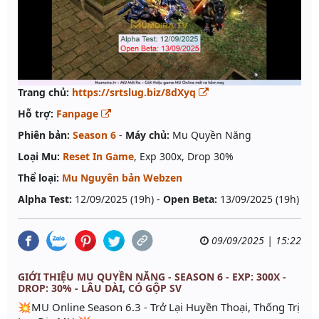
Trang chủ:
https://srtslug.biz/8dXyq
Hỗ trợ:
Fanpage
Phiên bản:
Season 6
-
Máy chủ:
Mu Quyền Năng
Loại Mu:
Reset In Game
, Exp 300x, Drop 30%
Thể loại:
Mu Nguyên bản Webzen
Alpha Test:
12/09/2025 (19h) -
Open Beta:
13/09/2025 (19h)
09/09/2025 | 15:22
GIỚI THIỆU MU QUYỀN NĂNG - SEASON 6 - EXP: 300X -
DROP: 30% - LÂU DÀI, CÓ GỘP SV
💥MU Online Season 6.3 - Trở Lại Huyền Thoại, Thống Trị