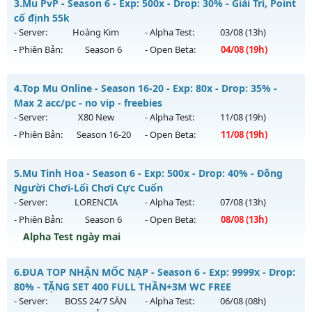
3.
Mu PvP - Season 6 - Exp: 500x - Drop: 30% - Giải Trí, Point
Antihack: Sharkguard
Mu mới ra tháng 08 2026 - Mở máy chủ
Băng Băng
vào 13h
cố định 55k
ngày 06/08/2626
- Server:
Hoàng Kim
- Alpha Test:
03/08
(13h)
- Phiên Bản:
Season 6
- Open Beta:
04/08
(19h)
Exp: 9999x - Drop: 90%
Kiểu reset: Reset In Game
Mu PvP - Giải Trí, Point cố định 55k
4.
Top Mu Online - Season 16-20 - Exp: 80x - Drop: 35% -
Thể loại: Mu Custom thêm đồ mới
Mu mới ra tháng 08 2026 - Mở máy chủ
Hoàng Kim
vào 19h
Max 2 acc/pc - no vip - freebies
Antihack: Gold dragon
ngày 04/08/2626
- Server:
X80 New
- Alpha Test:
11/08
(19h)
- Phiên Bản:
Season 16-20
- Open Beta:
11/08
(19h)
Exp: 500x - Drop: 30%
Kiểu reset: Reset In Game
Top Mu Online - Max 2 acc/pc - no vip - freebies
5.
Mu Tinh Hoa - Season 6 - Exp: 500x - Drop: 40% - Đông
Thể loại: Mu Nguyên bản Webzen
Mu mới ra tháng 08 2026 - Mở máy chủ
X80 New
vào 19h
Người Chơi-Lối Chơi Cực Cuốn
Antihack: Anti Vip bắt hack tuyệt đối
ngày 11/08/2626
- Server:
LORENCIA
- Alpha Test:
07/08
(13h)
- Phiên Bản:
Season 6
- Open Beta:
08/08
(13h)
Exp: 80x - Drop: 35%
Alpha Test ngày mai
Kiểu reset: Reset In Game
Thể loại: Mu Nguyên bản Webzen
Mu Tinh Hoa - Đông Người Chơi-Lối Chơi Cực Cuốn
6.
ĐUA TOP NHẬN MỐC NẠP - Season 6 - Exp: 9999x - Drop:
Antihack: AntiShield
Mu mới ra tháng 08 2026 - Mở máy chủ
LORENCIA
vào 13h
80% - TẶNG SET 400 FULL THẦN+3M WC FREE
ngày 08/08/2626
- Server:
BOSS 24/7 SĂN
- Alpha Test:
06/08
(08h)