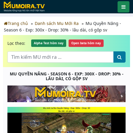
Trang chủ
Danh sách Mu Mới Ra
Mu Quyền Năng -
Season 6 - Exp: 300x - Drop: 30% - lâu dài, có gộp sv
Lọc theo:
Alpha Test hôm nay
Open beta hôm nay
MU QUYỀN NĂNG - SEASON 6 - EXP: 300X - DROP: 30% -
LÂU DÀI, CÓ GỘP SV