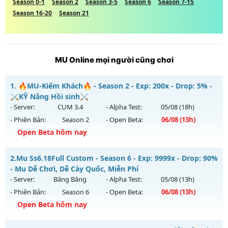
Season 0-1
Season 2
Season 3-5
Season 6
Season 7-15
Season 16-20
Season 21
MU Online mọi người cũng chơi
1.
🔥MU-Kiếm Khách🔥 - Season 2 - Exp: 200x - Drop: 5% -
⚔️KỸ Năng Hồi sinh⚔️
- Server:
CỤM 3.4
- Alpha Test:
05/08
(18h)
- Phiên Bản:
Season 2
- Open Beta:
06/08
(13h)
Open Beta hôm nay
🔥MU-Kiếm Khách🔥 - ⚔️KỸ Năng Hồi sinh⚔️
2.
Mu Ss6.18Full Custom - Season 6 - Exp: 9999x - Drop: 90%
Mu mới ra tháng 08 2026 - Mở máy chủ
CỤM 3.4
vào 13h
- Mu Dễ Chơi, Dễ Cày Quốc, Miễn Phí
ngày 06/08/2626
- Server:
Băng Băng
- Alpha Test:
05/08
(13h)
- Phiên Bản:
Season 6
- Open Beta:
06/08
(13h)
Exp: 200x - Drop: 5%
Open Beta hôm nay
Kiểu reset: Reset In Game
Thể loại: Mu Nguyên bản Webzen
Mu Ss6.18Full Custom - Mu Dễ Chơi, Dễ Cày Quốc, Miễn Phí