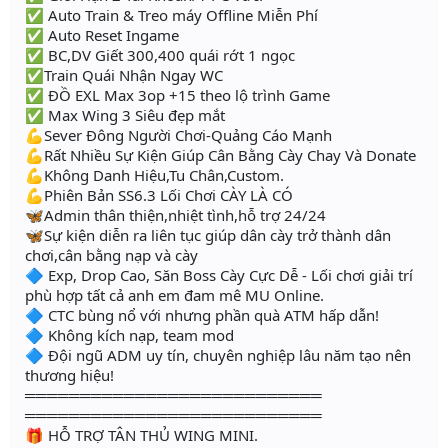
✅ Auto Train & Treo máy Offline Miễn Phí
✅ Auto Reset Ingame
✅ BC,DV Giết 300,400 quái rớt 1 ngọc
✅Train Quái Nhận Ngay WC
✅ ĐỒ EXL Max 3op +15 theo lộ trình Game
✅ Max Wing 3 Siêu đẹp mắt
💪Sever Đông Người Chơi-Quảng Cáo Mạnh
💪Rất Nhiều Sự Kiện Giúp Cân Bằng Cày Chay Và Donate
💪Không Danh Hiệu,Tu Chân,Custom.
💪Phiên Bản SS6.3 Lối Chơi CÀY LÀ CÓ
🦋Admin thân thiện,nhiệt tình,hỗ trợ 24/24
🦋Sự kiện diễn ra liên tục giúp dân cày trở thành dân
chơi,cân bằng nạp và cày
🔷 Exp, Drop Cao, Săn Boss Cày Cực Dễ - Lối chơi giải trí
phù hợp tất cả anh em đam mê MU Online.
🔷 CTC bùng nổ với nhưng phần quà ATM hấp dẫn!
🔷 Không kích nạp, team mod
🔷 Đội ngũ ADM uy tín, chuyên nghiệp lâu năm tạo nên
thương hiệu!
═══════════════════════════
═══════════════════════════
🎁 HỖ TRỢ TÂN THỦ WING MINI.