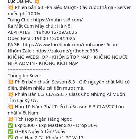
Lục Địa MU 💥
💥 Phiên bản 60 FPS Siêu Mượt - Cầy cuốc thả ga - Server
miễn phí 100%
Trang Chủ : https://muhn-ss6.com/
Ra Mắt Cụm Máy chủ : Hà Nội
ALPHATEST : 19h00 12/09/2025
Open Beta : 19h00 13/09/2025
PAGE : https://www.facebook.com/muhanoiss6com
Nhóm Zalo : https://zalo.me/g/thohed385
KHÔNG WEBSHOP - KHÔNG TOP NẠP - KHÔNG NGƯỜI
NHÀ ADMIN - KHÔNG KÍCH NẠP
---------------------------
Thông tin Sever
💥 Phiên bản chuẩn Season 6.3 - Giữ nguyên chất MU cổ
điển, thiêm nhiều cải tiến mượt mà.
💥 Phiên Bản 6.3 CLASSIC 7 Class Cho Những Ai Muốn
Tìm Lại Ký Ức.
💥 Hơn 10 Năm Phát Triển Là Season 6.3 CLASSIC Lớn
nhất Việt Nam
💥 Tích Hợp Ngân Hàng Ngọc
✅ Exp x300 - Exp Master x20 - Drop 30%
✅ GHRS Ngày 5 Lần/Ngày
✅ Giới Hạn 2 Tài Khoản/1 PC Và IP