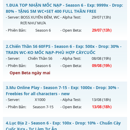
1.
ĐUA TOP NHẬN MỐC NẠP - Season 6 - Exp: 9999x - Drop:
80% - TẶNG 5M WC+SET 400 FULL THẦN FREE
- Server:
BOSS XUYÊN ĐÊM, WC
- Alpha Test:
29/07
(13h)
RƠI NHƯ MƯA
- Phiên Bản:
Season 6
- Open Beta:
29/07
(13h)
ĐUA TOP NHẬN MỐC NẠP - TẶNG 5M WC+SET 400 FULL
2.
Chiến Thần S6 60FPS - Season 6 - Exp: 500x - Drop: 30% -
THẦN FREE
TRAIN WC-KO MỐC NẠP-PHÙ HỢP CÀYCUỐC
Mu mới ra tháng 07 2026 - Mở máy chủ
BOSS XUYÊN ĐÊM,
- Server:
Chiến Thần S6
- Alpha Test:
08/08
(19h)
WC RƠI NHƯ MƯA
vào 13h ngày 29/07/2626
- Phiên Bản:
Season 6
- Open Beta:
09/08
(19h)
Exp: 9999x - Drop: 80%
Open Beta ngày mai
Kiểu reset: Reset In Game
Chiến Thần S6 60FPS - TRAIN WC-KO MỐC NẠP-PHÙ HỢP
3.
Mu Online Play - Season 7-15 - Exp: 1000x - Drop: 30% -
Thể loại: Mu Nguyên bản Webzen
CÀYCUỐC
Freebies for all characters - new
Antihack: KHÔNG THỂ HACK
Mu mới ra tháng 08 2026 - Mở máy chủ
Chiến Thần S6
vào
- Server:
X1000
- Alpha Test:
13/08
(18h)
19h ngày 09/08/2626
- Phiên Bản:
Season 7-15
- Open Beta:
13/08
(18h)
Exp: 500x - Drop: 30%
Mu Online Play - Freebies for all characters - new
Kiểu reset: Reset In Game
4.
Lục Địa 2 - Season 6 - Exp: 100x - Drop: 10% - Chuẩn Cày
Mu mới ra tháng 08 2026 - Mở máy chủ
X1000
vào 18h ngày
Cuốc Xưa - Tự Làm Tự Ăn