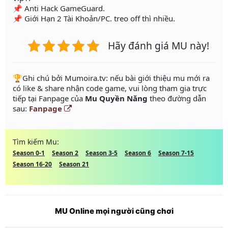
📌 Anti Hack GameGuard.
📌 Giới Hạn 2 Tài Khoản/PC. treo off thì nhiều.
Hãy đánh giá MU này!
️🏆Ghi chú bởi Mumoira.tv: nếu bài giới thiệu mu mới ra
có like & share nhận code game, vui lòng tham gia trực
tiếp tại Fanpage của
Mu Quyền Năng
theo đường dẫn
sau:
Fanpage
Tìm kiếm Mu:
Season 0-1
Season 2
Season 3-5
Season 6
Season 7-15
Season 16-20
Season 21
MU Online mọi người cũng chơi