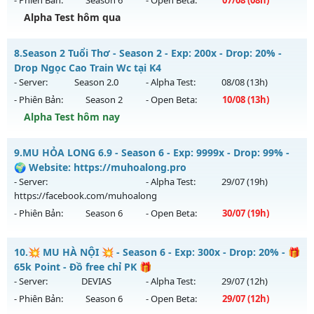
- Phiên Bản:
Season 6
- Open Beta:
07/08
(08h)
Exp: 200x - Drop: 5%
Alpha Test hôm qua
Kiểu reset: Reset In Game
Thể loại: Mu Nguyên bản Webzen
++ MU HÙNG BÁ ++ - Siêu Phẩm MU
8.
Season 2 Tuổi Thơ - Season 2 - Exp: 200x - Drop: 20% -
Antihack: Sharkguard
Mu mới ra tháng 08 2026 - Mở máy chủ
Quận 1
vào 08h
Drop Ngọc Cao Train Wc tại K4
ngày 07/08/2626
- Server:
Season 2.0
- Alpha Test:
08/08
(13h)
- Phiên Bản:
Season 2
- Open Beta:
10/08
(13h)
Exp: 200x - Drop: 10%
Alpha Test hôm nay
Kiểu reset: Reset In Game
Thể loại: Mu Nguyên bản Webzen
Season 2 Tuổi Thơ - Drop Ngọc Cao Train Wc tại K4
9.
MU HỎA LONG 6.9 - Season 6 - Exp: 9999x - Drop: 99% -
Antihack: Shark Shield
Mu mới ra tháng 08 2026 - Mở máy chủ
Season 2.0
vào 13h
🌍 Website: https://muhoalong.pro
ngày 10/08/2626
- Server:
- Alpha Test:
29/07
(19h)
https://facebook.com/muhoalong
Exp: 200x - Drop: 20%
- Phiên Bản:
Season 6
- Open Beta:
30/07
(19h)
Kiểu reset: Reset In Game
Thể loại: Mu Bán Đồ Full Trong Shop
MU HỎA LONG 6.9 - 🌍 Website: https://muhoalong.pro
10.
💥 MU HÀ NỘI 💥 - Season 6 - Exp: 300x - Drop: 20% - 🎁
Antihack: GameGuard
Mu mới ra tháng 07 2026 - Mở máy chủ
65k Point - Đồ free chỉ PK 🎁
https://facebook.com/muhoalong
vào 19h ngày
- Server:
DEVIAS
- Alpha Test:
29/07
(12h)
30/07/2626
- Phiên Bản:
Season 6
- Open Beta:
29/07
(12h)