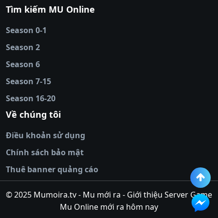
88
|
tài xỉu
Tìm kiếm MU Online
online
|
sunwin
|
hitclub
|
b52club
|
iwin
cái uy tín
|
kèo nhà
Season 0-1
cái
|
nowgoal
|
1gom
|
net88
|
max88
|
Season 2
đĩa
|
bắn cá đổi
thưởng
Season 6
|
https://bongdalu.ceo
|
trang chủ
fly88
|
new88
|
https://keonhacai.claims/
|
ht
Season 7-15
bóng đá
|
NEW88
|
socolive
Season 16-20
tv
|
hitclub
|
ok9
|
Hitclub
|
Vic88
|
Red8
win
|
Xoilac
|
open 88
|
open 88
|
sun
Về chúng tôi
win
|
hit club
|
Kingfun
|
game bài đổi
Điều khoản sử dụng
thưởng
|
rik vip
|
game bắn cá đổi
thưởng
|
giai ma keo nha
Chính sách bảo mật
cai
|
8xbet
|
MB66
|
ty le ca
Thuê banner quảng cáo
cuoc
|
https://lv88.space/
|
NK88
|
tài xỉu
online
|
tài xỉu online
|
hit club
|
top nhà
© 2025 Mumoira.tv - Mu mới ra - Giới thiệu Server Game
cái uy
Mu Online mới ra hôm nay
tín
|
go88
|
https://ok88vin.com/
|
789BET