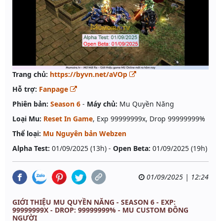
Trang chủ:
https://byvn.net/aVOp
Hỗ trợ:
Fanpage
Phiên bản:
Season 6
-
Máy chủ:
Mu Quyền Năng
Loại Mu:
Reset In Game
, Exp 99999999x, Drop 99999999%
Thể loại:
Mu Nguyên bản Webzen
Alpha Test:
01/09/2025 (13h) -
Open Beta:
01/09/2025 (19h)
01/09/2025 | 12:24
GIỚI THIỆU MU QUYỀN NĂNG - SEASON 6 - EXP:
99999999X - DROP: 99999999% - MU CUSTOM ĐÔNG
NGƯỜI