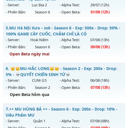
Thể loại: Mu Nguyên bản Webzen
13/08/2626
- Server:
Lục Địa 2
- Alpha Test:
29/07
(12h)
Antihack: antihack
- Phiên Bản:
Season 6
- Open Beta:
01/08
(12h)
Exp: 1000x - Drop: 30%
Kiểu reset: Reset In Game
Lục Địa 2 - Chuẩn Cày Cuốc Xưa - Tự Làm Tự Ăn
5.
MU Hà Nội Xưa – ss6 - Season 6 - Exp: 500x - Drop: 50% -
Thể loại: Mu Nguyên bản Webzen
Mu mới ra tháng 08 2026 - Mở máy chủ
Lục Địa 2
vào 12h
100% GAME CÀY CUỐC, CHĂM CHỈ LÀ CÓ
Antihack: AntiShield
ngày 01/08/2626
- Server:
Hoài Niệm
- Alpha Test:
07/08
(13h)
- Phiên Bản:
Season 6
- Open Beta:
09/08
(13h)
Exp: 100x - Drop: 10%
Open Beta ngày mai
Kiểu reset: Reset In Game
Thể loại: Mu Nguyên bản Webzen
MU Hà Nội Xưa – ss6 - 100% GAME CÀY CUỐC, CHĂM CHỈ LÀ
6.
👑👑MU-HẮC LONG👑👑 - Season 2 - Exp: 200x - Drop:
CÓ
Antihack: Chống Hack
5% - 💀QUYẾT CHIẾN SINH TỬ💀
Mu mới ra tháng 08 2026 - Mở máy chủ
Hoài Niệm
vào 13h
- Server:
CUM-3.5
- Alpha Test:
06/08
(18h)
ngày 09/08/2626
- Phiên Bản:
Season 2
- Open Beta:
07/08
(13h)
Exp: 500x - Drop: 50%
Open Beta hôm qua
Kiểu reset: Reset In Game
👑👑MU-HẮC LONG👑👑 - 💀QUYẾT CHIẾN SINH TỬ💀
7.
++ MU HÙNG BÁ ++ - Season 6 - Exp: 200x - Drop: 10% -
Thể loại: Mu Nguyên bản Webzen
Mu mới ra tháng 08 2026 - Mở máy chủ
CUM-3.5
vào 13h
Siêu Phẩm MU
Antihack: BDCAM
ngày 07/08/2626
- Server:
Quận 1
- Alpha Test:
07/08
(08h)