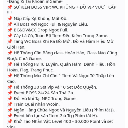
•Đăng Kí Tài Khoản inGame•
📌 SỰ KIỆN BOSS VIP: WC KHỦNG + ĐỒ VIP VƯỢT CẤP
!!!!
📌 Nấp Cấp Xịt Không Mất Đồ.
📌 All Boss Rơi Ngọc Full & Nguyên Liệu.
📌 BC&DV&CC Drop Ngọc Full.
📌 Cày Là Có, Toàn Bộ Item Đều Kiếm Trong Game.
📌 Tăng WC Boss Khi Ra Đồ Mới, Đồ Và Hàm Hiệu Mở
Giới Hạn.
📌 Hệ Thống Cân Bằng class Hoàn Hảo, Class Nào Cũng
Được Chơi Game.
📌 Hệ Thống F8 Tu Luyện, Quân Hàm, Danh Hiệu, Hồn
Hoàn, Flag, Trang Phục.
📌 Hệ Thống Mix Chỉ Cần 1 Item Và Ngọc Từ Thấp Lên
Cao.
📌 Hệ Thống 30 Set Vip và 10 Set Độc Quyền.
📌 Event BOSS 24/24 Săn Thả Ga.
📌 Đổi Vũ khí Tại NPC Trong Game.
📌 Train Quái nhận Wcoin.
📌 Ngân Hàng Chứa Ngọc Và Nguyên Liệu (Phím tắt J).
📌 Event liên tục săn Item Giá Trị (Phím tắt H).
📌 Khởi Tạo Nhân Vật: Level 400 - 30.000 Point và set
Vip1.