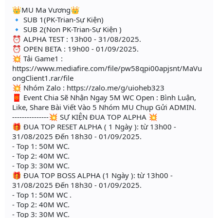
👑MU Ma Vương👑
🔹 SUB 1(PK-Trian-Sự Kiện)
🔹 SUB 2(Non PK-Trian-Sự Kiện )
⏰ ALPHA TEST : 13h00 - 31/08/2025.
⏰ OPEN BETA : 19h00 - 01/09/2025.
💥 Tải Game1 :
https://www.mediafire.com/file/pw58qpi00apjsnt/MaVu
ongClient1.rar/file
💥 Nhóm Zalo : https://zalo.me/g/uioheb323
🧧 Event Chia Sẽ Nhận Ngay 5M WC Open : Bình Luận,
Like, Share Bài Viết Vào 5 Nhóm MU Chụp Gửi ADMIN.
---------------💥 SỰ KIỆN ĐUA TOP ALPHA 💥
🎁 ĐUA TOP RESET ALPHA ( 1 Ngày ): từ 13h00 -
31/08/2025 Đến 18h30 - 01/09/2025.
- Top 1: 50M WC.
- Top 2: 40M WC.
- Top 3: 30M WC.
🎁 ĐUA TOP BOSS ALPHA (1 Ngày ): từ 13h00 -
31/08/2025 Đến 18h30 - 01/09/2025.
- Top 1: 50M WC .
- Top 2: 40M WC.
- Top 3: 30M WC.