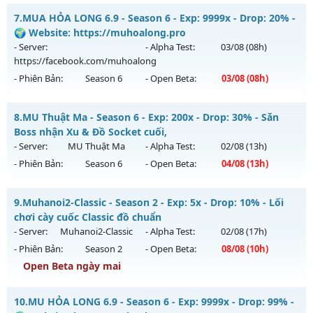
MU-GIAITRI.NET - HỖ TRỢ MAX PING - VÀO LÀ CHIẾN NGAY
Kiểu reset: Non Reset
7.
MUA HỎA LONG 6.9 - Season 6 - Exp: 9999x - Drop: 20% -
Mu mới ra tháng 07 2026 - Mở máy chủ
TÂN THỦ
vào 19h
🌍 Website: https://muhoalong.pro
Thể loại: Mu Nguyên bản Webzen
ngày 30/07/2626
- Server:
- Alpha Test:
03/08
(08h)
Antihack: XShield
https://facebook.com/muhoalong
Exp: 500x - Drop: 20%
- Phiên Bản:
Season 6
- Open Beta:
03/08
(08h)
Kiểu reset: Reset In Game
Thể loại: Mu Nguyên bản Webzen
MUA HỎA LONG 6.9 - 🌍 Website: https://muhoalong.pro
8.
MU Thuật Ma - Season 6 - Exp: 200x - Drop: 30% - Săn
Antihack: FPS 60 - CHỐNG HACK 100%
Mu mới ra tháng 08 2026 - Mở máy chủ
Boss nhận Xu & Đồ Socket cuối,
https://facebook.com/muhoalong
vào 08h ngày
- Server:
MU Thuật Ma
- Alpha Test:
02/08
(13h)
03/08/2626
- Phiên Bản:
Season 6
- Open Beta:
04/08
(13h)
Exp: 9999x - Drop: 20%
MU Thuật Ma - Săn Boss nhận Xu & Đồ Socket cuối,
Kiểu reset: Non Reset
9.
Muhanoi2-Classic - Season 2 - Exp: 5x - Drop: 10% - Lối
Mu mới ra tháng 08 2026 - Mở máy chủ
MU Thuật Ma
vào
chơi cày cuốc Classic đồ chuẩn
Thể loại: Mu Nguyên bản Webzen
13h ngày 04/08/2626
- Server:
Muhanoi2-Classic
- Alpha Test:
02/08
(17h)
Antihack: XShield
- Phiên Bản:
Season 2
- Open Beta:
08/08
(10h)
Exp: 200x - Drop: 30%
Open Beta ngày mai
Kiểu reset: Reset In Game
Thể loại: Mu Nguyên bản Webzen
Muhanoi2-Classic - Lối chơi cày cuốc Classic đồ chuẩn
10.
MU HỎA LONG 6.9 - Season 6 - Exp: 9999x - Drop: 99% -