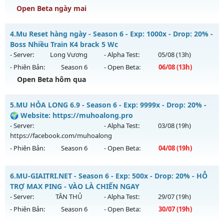
Open Beta ngày mai
Kiểu reset: Reset In Game
Thể loại: Mu Custom thêm đồ mới
Mu Tinh Hoa - Đông Người Chơi-Lối Chơi Cực Cuốn
4.
Mu Reset hàng ngày - Season 6 - Exp: 1000x - Drop: 20% -
Antihack: UGK Shield + Phoenix
Mu mới ra tháng 08 2026 - Mở máy chủ
LORENCIA
vào 13h
Boss Nhiều Train K4 brack 5 Wc
ngày 08/08/2626
- Server:
Long Vương
- Alpha Test:
05/08
(13h)
- Phiên Bản:
Season 6
- Open Beta:
06/08
(13h)
Exp: 500x - Drop: 40%
Open Beta hôm qua
Kiểu reset: Reset In Game
Thể loại: Mu Nguyên bản Webzen
Mu Reset hàng ngày - Boss Nhiều Train K4 brack 5 Wc
5.
MU HỎA LONG 6.9 - Season 6 - Exp: 9999x - Drop: 20% -
Antihack: Anti Vip
Mu mới ra tháng 08 2026 - Mở máy chủ
Long Vương
vào
🌍 Website: https://muhoalong.pro
13h ngày 06/08/2626
- Server:
- Alpha Test:
03/08
(19h)
https://facebook.com/muhoalong
Exp: 1000x - Drop: 20%
- Phiên Bản:
Season 6
- Open Beta:
04/08
(19h)
Kiểu reset: Reset In Game
Thể loại: Mu Nguyên bản Webzen
MU HỎA LONG 6.9 - 🌍 Website: https://muhoalong.pro
6.
MU-GIAITRI.NET - Season 6 - Exp: 500x - Drop: 20% - HỖ
Antihack: GameGuard
Mu mới ra tháng 08 2026 - Mở máy chủ
TRỢ MAX PING - VÀO LÀ CHIẾN NGAY
https://facebook.com/muhoalong
vào 19h ngày
- Server:
TÂN THỦ
- Alpha Test:
29/07
(19h)
04/08/2626
- Phiên Bản:
Season 6
- Open Beta:
30/07
(19h)
Exp: 9999x - Drop: 20%