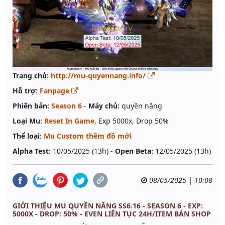
Trang chủ:
http://mu-quyennang.info/
Hỗ trợ:
Fanpage
Phiên bản:
Season 6
-
Máy chủ:
quyền năng
Loại Mu:
Reset In Game
, Exp 5000x, Drop 50%
Thể loại:
Mu Custom thêm đồ mới
Alpha Test:
10/05/2025 (13h) -
Open Beta:
12/05/2025 (13h)
08/05/2025 | 10:08
GIỚI THIỆU MU QUYỀN NĂNG SS6.16 - SEASON 6 - EXP:
5000X - DROP: 50% - EVEN LIÊN TỤC 24H/ITEM BÁN SHOP