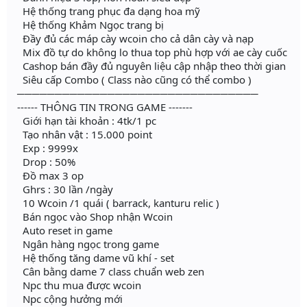
Hệ thống trang phục đa dạng hoa mỹ
Hệ thống Khảm Ngọc trang bị
Đầy đủ các máp cày wcoin cho cả dân cày và nạp
Mix đồ tự do không lo thua top phù hợp với ae cày cuốc
Cashop bán đầy đủ nguyên liệu cập nhập theo thời gian
Siêu cấp Combo ( Class nào cũng có thể combo )
────────────────────────────────
------ THÔNG TIN TRONG GAME -------
Giới hạn tài khoản : 4tk/1 pc
Tạo nhân vật : 15.000 point
Exp : 9999x
Drop : 50%
Đồ max 3 op
Ghrs : 30 lần /ngày
10 Wcoin /1 quái ( barrack, kanturu relic )
Bán ngọc vào Shop nhận Wcoin
Auto reset in game
Ngân hàng ngọc trong game
Hệ thống tăng dame vũ khí - set
Cân bằng dame 7 class chuẩn web zen
Npc thu mua được wcoin
Npc cộng hưởng mới