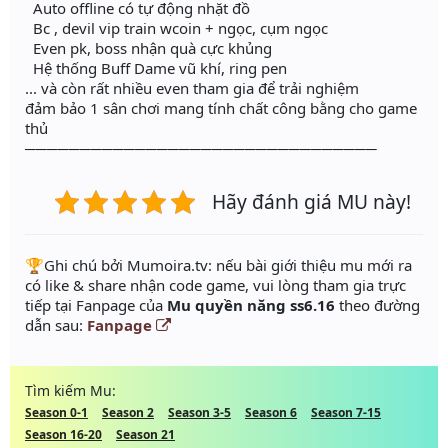
Auto offline có tự động nhặt đồ
Bc , devil vip train wcoin + ngọc, cụm ngọc
Even pk, boss nhận quà cực khủng
Hệ thống Buff Dame vũ khí, ring pen
... và còn rất nhiều even tham gia để trải nghiệm
đảm bảo 1 sân chơi mang tính chất công bằng cho game
thủ
────────────────────────────────
Hãy đánh giá MU này!
️🏆Ghi chú bởi Mumoira.tv: nếu bài giới thiệu mu mới ra
có like & share nhận code game, vui lòng tham gia trực
tiếp tại Fanpage của
Mu quyền năng ss6.16
theo đường
dẫn sau:
Fanpage
Tìm kiếm Mu:
Season 0-1
Season 2
Season 3-5
Season 6
Season 7-15
Season 16-20
Season 21