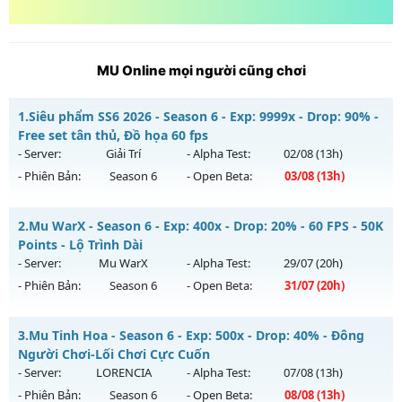
MU Online mọi người cũng chơi
1.
Siêu phẩm SS6 2026 - Season 6 - Exp: 9999x - Drop: 90% -
Free set tân thủ, Đồ họa 60 fps
- Server:
Giải Trí
- Alpha Test:
02/08
(13h)
- Phiên Bản:
Season 6
- Open Beta:
03/08
(13h)
Siêu phẩm SS6 2026 - Free set tân thủ, Đồ họa 60 fps
2.
Mu WarX - Season 6 - Exp: 400x - Drop: 20% - 60 FPS - 50K
Mu mới ra tháng 08 2026 - Mở máy chủ
Giải Trí
vào 13h
Points - Lộ Trình Dài
ngày 03/08/2626
- Server:
Mu WarX
- Alpha Test:
29/07
(20h)
- Phiên Bản:
Season 6
- Open Beta:
31/07
(20h)
Exp: 9999x - Drop: 90%
Kiểu reset: Reset In Game
Mu WarX - 60 FPS - 50K Points - Lộ Trình Dài
3.
Mu Tinh Hoa - Season 6 - Exp: 500x - Drop: 40% - Đông
Thể loại: Mu Bán Đồ Full Trong Shop
Mu mới ra tháng 07 2026 - Mở máy chủ
Mu WarX
vào 20h
Người Chơi-Lối Chơi Cực Cuốn
Antihack: Anti Phoenix
ngày 31/07/2626
- Server:
LORENCIA
- Alpha Test:
07/08
(13h)
- Phiên Bản:
Season 6
- Open Beta:
08/08
(13h)
Exp: 400x - Drop: 20%