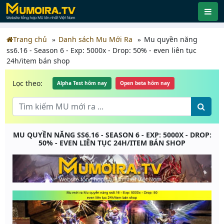
Trang chủ
Danh sách Mu Mới Ra
Mu quyền năng
ss6.16 - Season 6 - Exp: 5000x - Drop: 50% - even liên tục
24h/item bán shop
Lọc theo:
Alpha Test hôm nay
Open beta hôm nay
MU QUYỀN NĂNG SS6.16 - SEASON 6 - EXP: 5000X - DROP:
50% - EVEN LIÊN TỤC 24H/ITEM BÁN SHOP