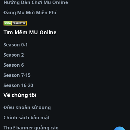
Hướng Dẫn Chơi Mu Online
socolive
|
xoso66
|
DABET
|
xem bóng đá
Đăng Mu Mới Miễn Phí
cakhiatv
|
kèo nhà
cái
|
qh88
|
Ok9
|
nhatvip
|
socolive
|
Ku
88
|
tài xỉu
Tìm kiếm MU Online
online
|
sunwin
|
hitclub
|
b52club
|
iwin
cái uy tín
|
kèo nhà
Season 0-1
cái
|
nowgoal
|
1gom
|
net88
|
max88
|
Season 2
đĩa
|
bắn cá đổi
thưởng
Season 6
|
https://bongdalu.ceo
|
trang chủ
fly88
|
new88
|
https://keonhacai.claims/
|
ht
Season 7-15
bóng đá
|
NEW88
|
socolive
Season 16-20
tv
|
hitclub
|
ok9
|
Hitclub
|
Vic88
|
Red8
win
|
Xoilac
|
open 88
|
open 88
|
sun
Về chúng tôi
win
|
hit club
|
Kingfun
|
game bài đổi
Điều khoản sử dụng
thưởng
|
rik vip
|
game bắn cá đổi
thưởng
|
giai ma keo nha
Chính sách bảo mật
cai
|
8xbet
|
MB66
|
ty le ca
Thuê banner quảng cáo