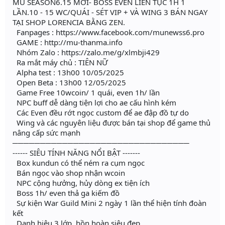
MU SEASON6.15 MỚI- BOSS EVEN LIÊN TỤC 1H 1
LẦN.10 - 15 WC/QUÁI - SÉT VIP + VÀ WING 3 BÁN NGAY
TẠI SHOP LORENCIA BẰNG ZEN.
Fanpages : https://www.facebook.com/munewss6.pro
GAME : http://mu-thanma.info
Nhóm Zalo : https://zalo.me/g/xlmbji429
Ra mắt máy chủ : TIÊN NỮ
Alpha test : 13h00 10/05/2025
Open Beta : 13h00 12/05/2025
Game Free 10wcoin/ 1 quái, even 1h/ lần
NPC buff dễ dàng tiện lợi cho ae cấu hình kém
Các Even đều rớt ngọc custom để ae đập đồ tự do
Wing và các nguyên liệu được bán tại shop để game thủ
nâng cấp sức mạnh
────────────────────────────────
------ SIÊU TÍNH NĂNG NỔI BẬT -------
Box kundun có thể ném ra cụm ngọc
Bán ngọc vào shop nhận wcoin
NPC cộng hưởng, hủy dòng ex tiện ích
Boss 1h/ even thả ga kiếm đồ
Sự kiện War Guild Mini 2 ngày 1 lần thể hiện tính đoàn
kết
Danh hiệu 3 lớp, hồn hoàn siêu đẹp