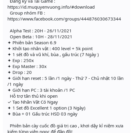
Đăng ký và Tải Game :
https://id.muquyenvuong.info/#download
Group nhóm FB :
https://www.facebook.com/groups/444876030673344
Alpha Test : 20H - 26/11/2021
Open Beta : 10H - 28/11/2021
✦ Phiên bản Season 6.9
✦ Khởi tạo nhân vật : 400 level + 5k point
✦ 1 sét đồ và vũ khí, bùa , gấu trúc (7 Ngày )
✦ Exp : 250x
✦ Exp Master : 30x
✦ Drop : 20
✦ Giới hạn reset : 5 lần /1 ngày - Thứ 7 - Chủ nhật 10 lần
/1 ngày
✦ Giới hạn PC : 3 tài khoản /1 PC
Hỗ trợ tân thủ khi open
✓ Tạo Nhân Vật Có Ngay
✦ 1 Set đồ Excellent 1 option (3 Ngày)
✦ Bùa + 01 Gấu trúc HSD 03 ngày
Phiên bản cày cuốc đồ giá trị cao , khơi dậy kỉ niệm xưa
kiếm từng viên ngọc để đập đồ!