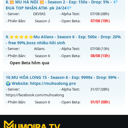
Kiểu reset: Non Reset
8.
💥 MU HÀ NỘI 💥 - Season 2 - Exp: 150x - Drop: 5% - 💎
Mu mới ra tháng 08 2026 - Mở máy chủ
CHIẾN THẦN
vào
ĐUA TOP NHẬN ATM- pk 24/24💎
Thể loại: Mu Nguyên bản Webzen
13h ngày 16/08/2626
- Server:
DEVIAS
- Alpha Test:
07/08
(08h)
Antihack: XShield
- Phiên Bản:
Season 2
- Open Beta:
07/08
(19h)
Exp: 1000x - Drop: 20%
Kiểu reset: Reset In Game
💥 MU HÀ NỘI 💥 - 💎 ĐUA TOP NHẬN ATM- pk 24/24💎
9.
⭐⭐⭐⭐⭐Mu Atlans - Season 6 - Exp: 500x - Drop: 20%
Thể loại: Mu Nguyên bản Webzen
Mu mới ra tháng 08 2026 - Mở máy chủ
DEVIAS
vào 19h
- free 99%,boss nhiều-hồi sinh
Antihack: GameGuard
ngày 07/08/2626
- Server:
Atlans
- Alpha Test:
07/08
(13h)
- Phiên Bản:
Season 6
- Open Beta:
08/08
(13h)
Exp: 150x - Drop: 5%
Open Beta hôm qua
Kiểu reset: Reset In Game
Thể loại: Mu Nguyên bản Webzen
⭐⭐⭐⭐⭐Mu Atlans - free 99%,boss nhiều-hồi sinh
10.
MU HỎA LONG 15 - Season 6 - Exp: 9999x - Drop: 99% -
Antihack: BDCAM
Mu mới ra tháng 08 2026 - Mở máy chủ
Atlans
vào 13h
🌍 Website: https://muhoalong.pro
ngày 08/08/2626
- Server:
- Alpha Test:
31/07
(08h)
https://facebook.com/muhoalong
Exp: 500x - Drop: 20%
- Phiên Bản:
Season 6
- Open Beta:
01/07
(08h)
Kiểu reset: Reset In Game
Thể loại: Mu Nguyên bản Webzen
MU HỎA LONG 15 - 🌍 Website: https://muhoalong.pro
Antihack: chống hack 99%
https://ktdb.net/
Mu mới ra tháng 07 2026 - Mở máy chủ
|
789club
|
Jun88
|
bắn cá