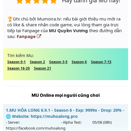
Hãy đánh giá MU này!
️🏆Ghi chú bởi Mumoira.tv: nếu bài giới thiệu mu mới ra
có like & share nhận code game, vui lòng tham gia trực
tiếp tại Fanpage của
MU Quyền Vương
theo đường dẫn
sau:
Fanpage
Tìm kiếm Mu:
Season 0-1
Season 2
Season 3-5
Season 6
Season 7-15
Season 16-20
Season 21
MU Online mọi người cũng chơi
1.
MU HỎA LONG 6.9.1 - Season 6 - Exp: 9999x - Drop: 20% -
🌐 Website: https://muhoalong.pro
- Server:
- Alpha Test:
05/08
(08h)
https://facebook.com/muhoalong