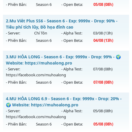
- Phiên Bản:
Season 6
- Open Beta:
05/08
(08h)
MU HỎA LONG 6.9.1 - 🌐 Website: https://muhoalong.pro
2.
Mu Viêt Plus SS6 - Season 6 - Exp: 9999x - Drop: 90% -
Mu mới ra tháng 08 2026 - Mở máy chủ
Tiêu phí tích lũy, Đồ họa đỉnh cao
https://facebook.com/muhoalong
vào 08h ngày
- Server:
Chí Tôn
- Alpha Test:
03/08
(13h)
05/08/2626
- Phiên Bản:
Season 6
- Open Beta:
04/08
(13h)
Exp: 9999x - Drop: 20%
Mu Viêt Plus SS6 - Tiêu phí tích lũy, Đồ họa đỉnh cao
Kiểu reset: Non Reset
3.
MU HỎA LONG - Season 6 - Exp: 9999x - Drop: 99% - 🌍
Mu mới ra tháng 08 2026 - Mở máy chủ
Chí Tôn
vào 13h
Website: https://muhoalong.pro
Thể loại: Mu Nguyên bản Webzen
ngày 04/08/2626
- Server:
- Alpha Test:
07/08
(08h)
Antihack: XShield
https://facebook.com/muhoalong
Exp: 9999x - Drop: 90%
- Phiên Bản:
Season 6
- Open Beta:
07/08
(08h)
Kiểu reset: Reset In Game
Thể loại: Mu Bán Đồ Full Trong Shop
MU HỎA LONG - 🌍 Website: https://muhoalong.pro
4.
MU HỎA LONG 6.9 - Season 6 - Exp: 9999x - Drop: 20% -
Antihack: Phoenix 2026
Mu mới ra tháng 08 2026 - Mở máy chủ
🌍 Website: https://muhoalong.pro
https://facebook.com/muhoalong
vào 08h ngày
- Server:
- Alpha Test:
05/08
(08h)
07/08/2626
https://facebook.com/muhoalong
- Phiên Bản:
Season 6
- Open Beta:
05/08
(08h)
Exp: 9999x - Drop: 99%