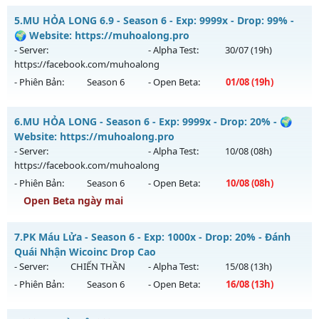
Kiểu reset: Non Reset
MU HỎA LONG 6.9 - 🌍 Website: https://muhoalong.pro
5.
MU HỎA LONG 6.9 - Season 6 - Exp: 9999x - Drop: 99% -
Thể loại: Mu Nguyên bản Webzen
Mu mới ra tháng 08 2026 - Mở máy chủ
🌍 Website: https://muhoalong.pro
Antihack: XShield
https://facebook.com/muhoalong
vào 08h ngày
- Server:
- Alpha Test:
30/07
(19h)
05/08/2626
https://facebook.com/muhoalong
- Phiên Bản:
Season 6
- Open Beta:
01/08
(19h)
Exp: 9999x - Drop: 20%
Kiểu reset: Non Reset
MU HỎA LONG 6.9 - 🌍 Website: https://muhoalong.pro
6.
MU HỎA LONG - Season 6 - Exp: 9999x - Drop: 20% - 🌍
Thể loại: Mu Nguyên bản Webzen
Mu mới ra tháng 08 2026 - Mở máy chủ
Website: https://muhoalong.pro
Antihack: XShield
https://facebook.com/muhoalong
vào 19h ngày
- Server:
- Alpha Test:
10/08
(08h)
01/08/2626
https://facebook.com/muhoalong
- Phiên Bản:
Season 6
- Open Beta:
10/08
(08h)
Exp: 9999x - Drop: 99%
Open Beta ngày mai
Kiểu reset: Non Reset
Thể loại: Mu Nguyên bản Webzen
MU HỎA LONG - 🌍 Website: https://muhoalong.pro
7.
PK Máu Lửa - Season 6 - Exp: 1000x - Drop: 20% - Đánh
Antihack: XShield
Mu mới ra tháng 08 2026 - Mở máy chủ
Quái Nhận Wicoinc Drop Cao
https://facebook.com/muhoalong
vào 08h ngày
- Server:
CHIẾN THẦN
- Alpha Test:
15/08
(13h)
10/08/2626
- Phiên Bản:
Season 6
- Open Beta:
16/08
(13h)
Exp: 9999x - Drop: 20%
PK Máu Lửa - Đánh Quái Nhận Wicoinc Drop Cao