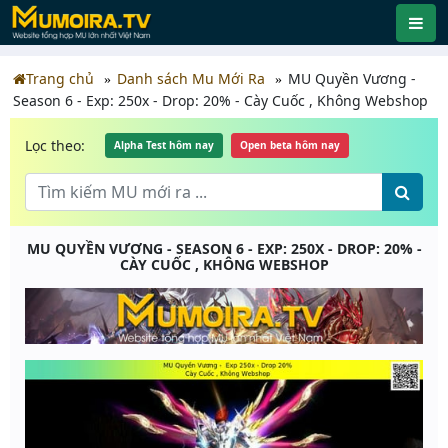
Trang chủ
Danh sách Mu Mới Ra
MU Quyền Vương -
Season 6 - Exp: 250x - Drop: 20% - Cày Cuốc , Không Webshop
Lọc theo:
Alpha Test hôm nay
Open beta hôm nay
MU QUYỀN VƯƠNG - SEASON 6 - EXP: 250X - DROP: 20% -
CÀY CUỐC , KHÔNG WEBSHOP