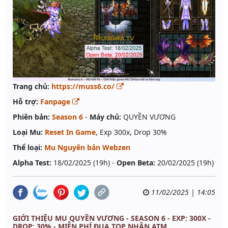
Trang chủ:
https://muss6.co/
Hỗ trợ:
Fanpage
Phiên bản:
Season 6
-
Máy chủ:
QUYỀN VƯƠNG
Loại Mu:
Reset In Game
, Exp 300x, Drop 30%
Thể loại:
Mu Nguyên bản Webzen
Alpha Test:
18/02/2025 (19h) -
Open Beta:
20/02/2025 (19h)
11/02/2025 | 14:05
GIỚI THIỆU MU QUYỀN VƯƠNG - SEASON 6 - EXP: 300X -
DROP: 30% - MIỄN PHÍ ĐUA TOP NHẬN ATM