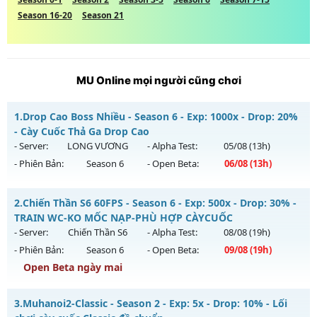
Season 16-20
Season 21
MU Online mọi người cũng chơi
1.
Drop Cao Boss Nhiều - Season 6 - Exp: 1000x - Drop: 20%
- Cày Cuốc Thả Ga Drop Cao
- Server:
LONG VƯƠNG
- Alpha Test:
05/08
(13h)
- Phiên Bản:
Season 6
- Open Beta:
06/08
(13h)
Drop Cao Boss Nhiều - Cày Cuốc Thả Ga Drop Cao
2.
Chiến Thần S6 60FPS - Season 6 - Exp: 500x - Drop: 30% -
Mu mới ra tháng 08 2026 - Mở máy chủ
LONG VƯƠNG
vào
TRAIN WC-KO MỐC NẠP-PHÙ HỢP CÀYCUỐC
13h ngày 06/08/2626
- Server:
Chiến Thần S6
- Alpha Test:
08/08
(19h)
- Phiên Bản:
Season 6
- Open Beta:
09/08
(19h)
Exp: 1000x - Drop: 20%
Open Beta ngày mai
Kiểu reset: Reset In Game
Thể loại: Mu Nguyên bản Webzen
Chiến Thần S6 60FPS - TRAIN WC-KO MỐC NẠP-PHÙ HỢP
3.
Muhanoi2-Classic - Season 2 - Exp: 5x - Drop: 10% - Lối
CÀYCUỐC
Antihack: GameGuard