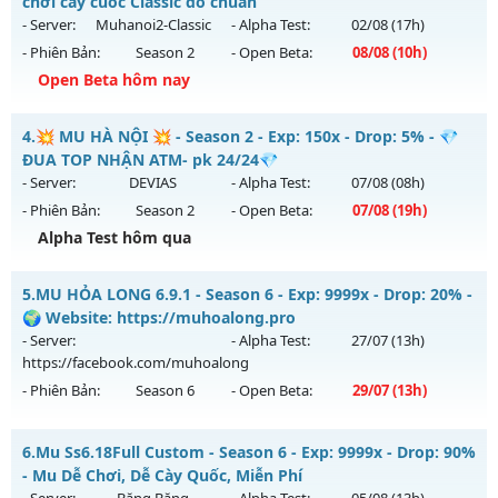
chơi cày cuốc Classic đồ chuẩn
Mu mới ra tháng 08 2026 - Mở máy chủ
Chiến Thần S6
vào
- Server:
Muhanoi2-Classic
- Alpha Test:
02/08
(17h)
19h ngày 09/08/2626
- Phiên Bản:
Season 2
- Open Beta:
08/08
(10h)
Exp: 500x - Drop: 30%
Open Beta hôm nay
Kiểu reset: Reset In Game
Muhanoi2-Classic - Lối chơi cày cuốc Classic đồ chuẩn
4.
💥 MU HÀ NỘI 💥 - Season 2 - Exp: 150x - Drop: 5% - 💎
Thể loại: Mu Nguyên bản Webzen
Mu mới ra tháng 08 2026 - Mở máy chủ
Muhanoi2-Classic
ĐUA TOP NHẬN ATM- pk 24/24💎
Antihack: antihack
vào 10h ngày 08/08/2626
- Server:
DEVIAS
- Alpha Test:
07/08
(08h)
- Phiên Bản:
Season 2
- Open Beta:
07/08
(19h)
Exp: 5x - Drop: 10%
Alpha Test hôm qua
Kiểu reset: Reset In Game
Thể loại: Mu Nguyên bản Webzen
💥 MU HÀ NỘI 💥 - 💎 ĐUA TOP NHẬN ATM- pk 24/24💎
5.
MU HỎA LONG 6.9.1 - Season 6 - Exp: 9999x - Drop: 20% -
Antihack: Pro
Mu mới ra tháng 08 2026 - Mở máy chủ
DEVIAS
vào 19h
🌍 Website: https://muhoalong.pro
ngày 07/08/2626
- Server:
- Alpha Test:
27/07
(13h)
https://facebook.com/muhoalong
Exp: 150x - Drop: 5%
- Phiên Bản:
Season 6
- Open Beta:
29/07
(13h)
Kiểu reset: Reset In Game
Thể loại: Mu Nguyên bản Webzen
MU HỎA LONG 6.9.1 - 🌍 Website: https://muhoalong.pro
6.
Mu Ss6.18Full Custom - Season 6 - Exp: 9999x - Drop: 90%
Antihack: BDCAM
Mu mới ra tháng 07 2026 - Mở máy chủ
- Mu Dễ Chơi, Dễ Cày Quốc, Miễn Phí
https://facebook.com/muhoalong
vào 13h ngày
- Server:
Băng Băng
- Alpha Test:
05/08
(13h)