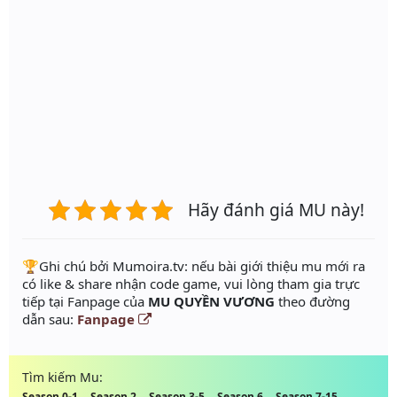
Hãy đánh giá MU này!
️🏆Ghi chú bởi Mumoira.tv: nếu bài giới thiệu mu mới ra
có like & share nhận code game, vui lòng tham gia trực
tiếp tại Fanpage của
MU QUYỀN VƯƠNG
theo đường
dẫn sau:
Fanpage
Tìm kiếm Mu:
Season 0-1
Season 2
Season 3-5
Season 6
Season 7-15