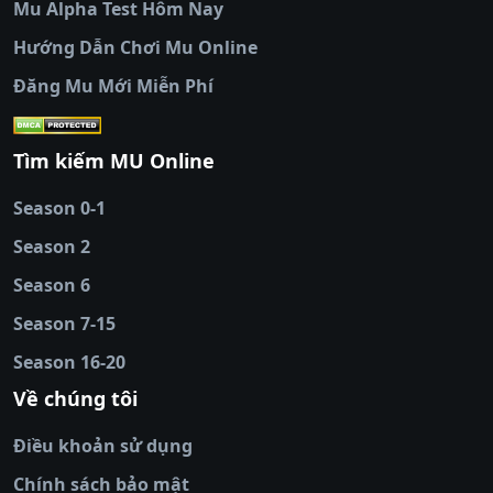
Mu Alpha Test Hôm Nay
luongsontv
|
trực tiếp bóng đá cakhiatv
|
trực
tiếp bóng đá
Hướng Dẫn Chơi Mu Online
socolive
|
xoso66
|
DABET
|
xem bóng đá
Đăng Mu Mới Miễn Phí
cakhiatv
|
kèo nhà
cái
|
qh88
|
Ok9
|
nhatvip
|
socolive
|
Ku
88
|
tài xỉu
Tìm kiếm MU Online
online
|
sunwin
|
hitclub
|
b52club
|
iwin
cái uy tín
|
kèo nhà
Season 0-1
cái
|
nowgoal
|
1gom
|
net88
|
max88
|
Season 2
đĩa
|
bắn cá đổi
thưởng
Season 6
|
https://bongdalu.ceo
|
trang chủ
fly88
|
new88
|
https://keonhacai.claims/
|
ht
Season 7-15
bóng đá
|
NEW88
|
socolive
Season 16-20
tv
|
hitclub
|
ok9
|
Hitclub
|
Vic88
|
Red8
win
|
Xoilac
|
open 88
|
open 88
|
sun
Về chúng tôi
win
|
hit club
|
Kingfun
|
game bài đổi
Điều khoản sử dụng
thưởng
|
rik vip
|
game bắn cá đổi
thưởng
|
giai ma keo nha
Chính sách bảo mật