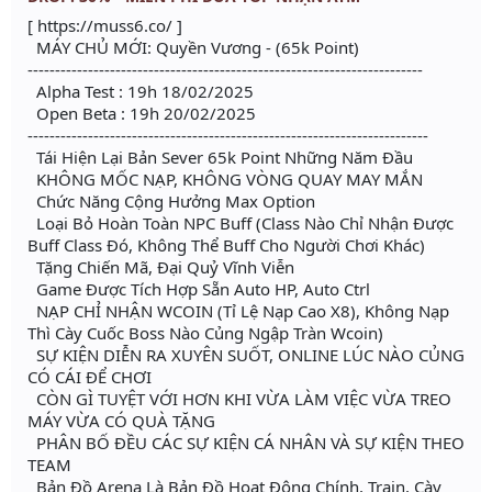
[ https://muss6.co/ ]
MÁY CHỦ MỚI: Quyền Vương - (65k Point)
------------------------------------------------------------------------
Alpha Test : 19h 18/02/2025
Open Beta : 19h 20/02/2025
-------------------------------------------------------------------------
Tái Hiện Lại Bản Sever 65k Point Những Năm Đầu
KHÔNG MỐC NẠP, KHÔNG VÒNG QUAY MAY MẮN
Chức Năng Cộng Hưởng Max Option
Loại Bỏ Hoàn Toàn NPC Buff (Class Nào Chỉ Nhận Được
Buff Class Đó, Không Thể Buff Cho Người Chơi Khác)
Tặng Chiến Mã, Đại Quỷ Vĩnh Viễn
Game Được Tích Hợp Sẵn Auto HP, Auto Ctrl
NẠP CHỈ NHẬN WCOIN (Tỉ Lệ Nạp Cao X8), Không Nạp
Thì Cày Cuốc Boss Nào Củng Ngập Tràn Wcoin)
SỰ KIỆN DIỄN RA XUYÊN SUỐT, ONLINE LÚC NÀO CỦNG
CÓ CÁI ĐỂ CHƠI
CÒN GÌ TUYỆT VỚI HƠN KHI VỪA LÀM VIỆC VỪA TREO
MÁY VỪA CÓ QUÀ TẶNG
PHÂN BỐ ĐỀU CÁC SỰ KIỆN CÁ NHÂN VÀ SỰ KIỆN THEO
TEAM
Bản Đồ Arena Là Bản Đồ Hoạt Động Chính, Train, Cày