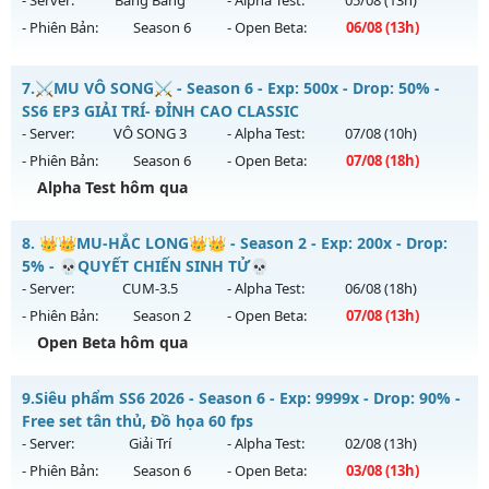
29/07/2626
- Phiên Bản:
Season 6
- Open Beta:
06/08
(13h)
Exp: 9999x - Drop: 20%
Mu Ss6.18Full Custom - Mu Dễ Chơi, Dễ Cày Quốc, Miễn Phí
Kiểu reset: Non Reset
7.
⚔️MU VÔ SONG⚔️ - Season 6 - Exp: 500x - Drop: 50% -
Mu mới ra tháng 08 2026 - Mở máy chủ
Băng Băng
vào 13h
SS6 EP3 GIẢI TRÍ- ĐỈNH CAO CLASSIC
Thể loại: Mu Nguyên bản Webzen
ngày 06/08/2626
- Server:
VÔ SONG 3
- Alpha Test:
07/08
(10h)
Antihack: Xshiel
- Phiên Bản:
Season 6
- Open Beta:
07/08
(18h)
Exp: 9999x - Drop: 90%
Alpha Test hôm qua
Kiểu reset: Reset In Game
Thể loại: Mu Custom thêm đồ mới
⚔️MU VÔ SONG⚔️ - SS6 EP3 GIẢI TRÍ- ĐỈNH CAO CLASSIC
8.
👑👑MU-HẮC LONG👑👑 - Season 2 - Exp: 200x - Drop:
Antihack: Gold dragon
Mu mới ra tháng 08 2026 - Mở máy chủ
VÔ SONG 3
vào 18h
5% - 💀QUYẾT CHIẾN SINH TỬ💀
ngày 07/08/2626
- Server:
CUM-3.5
- Alpha Test:
06/08
(18h)
- Phiên Bản:
Season 2
- Open Beta:
07/08
(13h)
Exp: 500x - Drop: 50%
Open Beta hôm qua
Kiểu reset: Reset In Game
Thể loại: Mu Nguyên bản Webzen
👑👑MU-HẮC LONG👑👑 - 💀QUYẾT CHIẾN SINH TỬ💀
9.
Siêu phẩm SS6 2026 - Season 6 - Exp: 9999x - Drop: 90% -
Antihack: MU8X
Mu mới ra tháng 08 2026 - Mở máy chủ
CUM-3.5
vào 13h
Free set tân thủ, Đồ họa 60 fps
ngày 07/08/2626
- Server:
Giải Trí
- Alpha Test:
02/08
(13h)
- Phiên Bản:
Season 6
- Open Beta:
03/08
(13h)
Exp: 200x - Drop: 5%