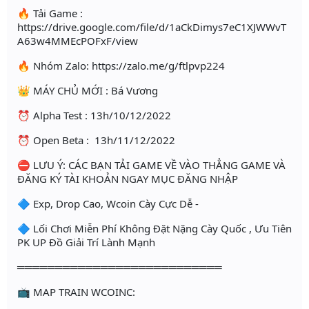
🔥 Tải Game :
https://drive.google.com/file/d/1aCkDimys7eC1XJWWvT
A63w4MMEcPOFxF/view
🔥 Nhóm Zalo: https://zalo.me/g/ftlpvp224
👑 MÁY CHỦ MỚI : Bá Vương
⏰ Alpha Test : 13h/10/12/2022
⏰ Open Beta : 13h/11/12/2022
⛔ LƯU Ý: CÁC BẠN TẢI GAME VỀ VÀO THẲNG GAME VÀ
ĐĂNG KÝ TÀI KHOẢN NGAY MỤC ĐĂNG NHẬP
🔷 Exp, Drop Cao, Wcoin Cày Cực Dễ -
🔷 Lối Chơi Miễn Phí Không Đặt Nặng Cày Quốc , Ưu Tiên
PK UP Đồ Giải Trí Lành Mạnh
═══════════════════════════
📺 MAP TRAIN WCOINC: