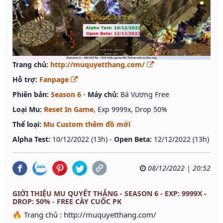
Trang chủ:
http://muquyetthang.com/
Hỗ trợ:
Fanpage
Phiên bản:
Season 6
-
Máy chủ:
Bá Vương Free
Loại Mu:
Reset In Game
, Exp 9999x, Drop 50%
Thể loại:
Mu Custom thêm đồ mới
Alpha Test:
10/12/2022 (13h) -
Open Beta:
12/12/2022 (13h)
08/12/2022 | 20:52
GIỚI THIỆU MU QUYẾT THẮNG - SEASON 6 - EXP: 9999X -
DROP: 50% - FREE CÀY CUỐC PK
🔥 Trang chủ : http://muquyetthang.com/