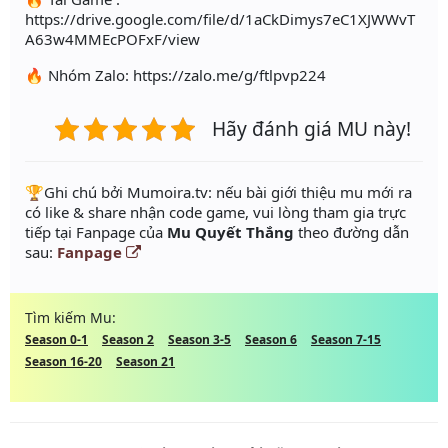
https://drive.google.com/file/d/1aCkDimys7eC1XJWWvT
A63w4MMEcPOFxF/view
🔥 Nhóm Zalo: https://zalo.me/g/ftlpvp224
Hãy đánh giá MU này!
️🏆Ghi chú bởi Mumoira.tv: nếu bài giới thiệu mu mới ra
có like & share nhận code game, vui lòng tham gia trực
tiếp tại Fanpage của
Mu Quyết Thắng
theo đường dẫn
sau:
Fanpage
Tìm kiếm Mu:
Season 0-1
Season 2
Season 3-5
Season 6
Season 7-15
Season 16-20
Season 21