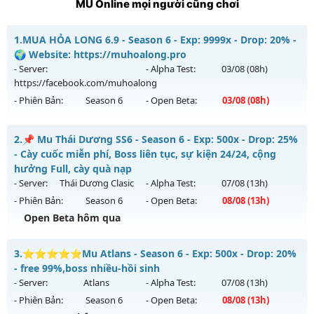
MU Online mọi người cũng chơi
1.
MUA HỎA LONG 6.9 - Season 6 - Exp: 9999x - Drop: 20% -
🌍 Website: https://muhoalong.pro
- Server:
- Alpha Test:
03/08
(08h)
https://facebook.com/muhoalong
- Phiên Bản:
Season 6
- Open Beta:
03/08
(08h)
MUA HỎA LONG 6.9 - 🌍 Website: https://muhoalong.pro
2.
📌 Mu Thái Dương SS6 - Season 6 - Exp: 500x - Drop: 25%
Mu mới ra tháng 08 2026 - Mở máy chủ
- Cày cuốc miễn phí, Boss liên tục, sự kiện 24/24, cộng
https://facebook.com/muhoalong
vào 08h ngày
hưởng Full, cày quà nạp
03/08/2626
- Server:
Thái Dương Clasic
- Alpha Test:
07/08
(13h)
- Phiên Bản:
Season 6
- Open Beta:
08/08
(13h)
Exp: 9999x - Drop: 20%
Open Beta hôm qua
Kiểu reset: Non Reset
Thể loại: Mu Nguyên bản Webzen
📌 Mu Thái Dương SS6 - Cày cuốc miễn phí, Boss liên tục,
3.
⭐⭐⭐⭐⭐Mu Atlans - Season 6 - Exp: 500x - Drop: 20%
sự kiện 24/24, cộng hưởng Full, cày quà nạp
Antihack: XShield
- free 99%,boss nhiều-hồi sinh
Mu mới ra tháng 08 2026 - Mở máy chủ
Thái Dương Clasic
- Server:
Atlans
- Alpha Test:
07/08
(13h)
vào 13h ngày 08/08/2626
- Phiên Bản:
Season 6
- Open Beta:
08/08
(13h)