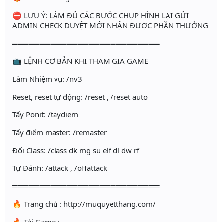
⛔ LƯU Ý: LÀM ĐỦ CÁC BƯỚC CHỤP HÌNH LẠI GỬI
ADMIN CHECK DUYỆT MỚI NHẬN ĐƯỢC PHẦN THƯỞNG
═══════════════════════════
📺 LỆNH CƠ BẢN KHI THAM GIA GAME
Làm Nhiệm vụ: /nv3
Reset, reset tự động: /reset , /reset auto
Tẩy Ponit: /taydiem
Tẩy điểm master: /remaster
Đổi Class: /class dk mg su elf dl dw rf
Tự Đánh: /attack , /offattack
═══════════════════════════
🔥 Trang chủ : http://muquyetthang.com/
🔥 Tải Game :