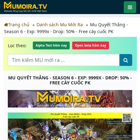
Trang chủ
Danh sách Mu Mới Ra
Mu Quyết Thắng -
Season 6 - Exp: 9999x - Drop: 50% - Free cày cuốc PK
Lọc theo:
Alpha Test hôm nay
Open beta hôm nay
MU QUYẾT THẮNG - SEASON 6 - EXP: 9999X - DROP: 50% -
FREE CÀY CUỐC PK