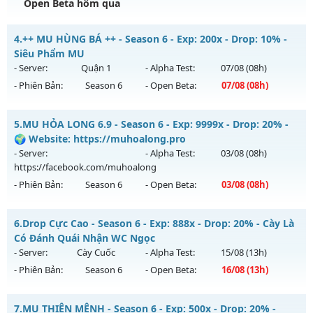
Exp: 500x - Drop: 25%
Open Beta hôm qua
Kiểu reset: Reset In Game
⭐⭐⭐⭐⭐Mu Atlans - free 99%,boss nhiều-hồi sinh
4.
++ MU HÙNG BÁ ++ - Season 6 - Exp: 200x - Drop: 10% -
Thể loại: Mu Nguyên bản Webzen
Mu mới ra tháng 08 2026 - Mở máy chủ
Atlans
vào 13h
Siêu Phẩm MU
Antihack: VIP SHIELD
ngày 08/08/2626
- Server:
Quận 1
- Alpha Test:
07/08
(08h)
- Phiên Bản:
Season 6
- Open Beta:
07/08
(08h)
Exp: 500x - Drop: 20%
Kiểu reset: Reset In Game
++ MU HÙNG BÁ ++ - Siêu Phẩm MU
5.
MU HỎA LONG 6.9 - Season 6 - Exp: 9999x - Drop: 20% -
Thể loại: Mu Nguyên bản Webzen
Mu mới ra tháng 08 2026 - Mở máy chủ
Quận 1
vào 08h
🌍 Website: https://muhoalong.pro
Antihack: chống hack 99%
ngày 07/08/2626
- Server:
- Alpha Test:
03/08
(08h)
https://facebook.com/muhoalong
Exp: 200x - Drop: 10%
- Phiên Bản:
Season 6
- Open Beta:
03/08
(08h)
Kiểu reset: Reset In Game
Thể loại: Mu Nguyên bản Webzen
MU HỎA LONG 6.9 - 🌍 Website: https://muhoalong.pro
6.
Drop Cực Cao - Season 6 - Exp: 888x - Drop: 20% - Cày Là
Antihack: Shark Shield
Mu mới ra tháng 08 2026 - Mở máy chủ
Có Đánh Quái Nhận WC Ngọc
https://facebook.com/muhoalong
vào 08h ngày
- Server:
Cày Cuốc
- Alpha Test:
15/08
(13h)
03/08/2626
- Phiên Bản:
Season 6
- Open Beta:
16/08
(13h)
Exp: 9999x - Drop: 20%
Drop Cực Cao - Cày Là Có Đánh Quái Nhận WC Ngọc
Kiểu reset: Non Reset
7.
MU THIÊN MỆNH - Season 6 - Exp: 500x - Drop: 20% -