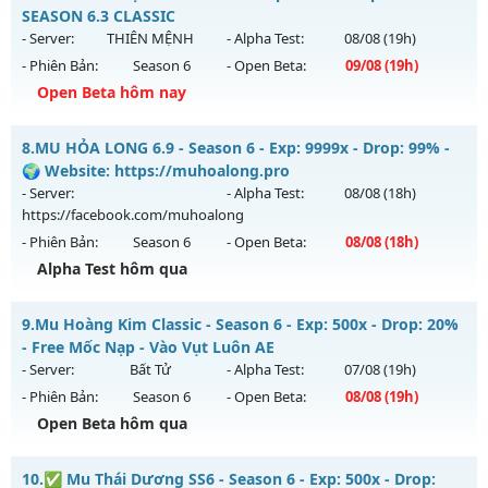
Mu mới ra tháng 08 2026 - Mở máy chủ
Cày Cuốc
vào 13h
SEASON 6.3 CLASSIC
Thể loại: Mu Nguyên bản Webzen
ngày 16/08/2626
- Server:
THIÊN MỆNH
- Alpha Test:
08/08
(19h)
Antihack: XShield
- Phiên Bản:
Season 6
- Open Beta:
09/08
(19h)
Exp: 888x - Drop: 20%
Open Beta hôm nay
Kiểu reset: Non Reset
Thể loại: Mu Nguyên bản Webzen
MU THIÊN MỆNH - SEASON 6.3 CLASSIC
8.
MU HỎA LONG 6.9 - Season 6 - Exp: 9999x - Drop: 99% -
Antihack: Game Guard
Mu mới ra tháng 08 2026 - Mở máy chủ
THIÊN MỆNH
vào
🌍 Website: https://muhoalong.pro
19h ngày 09/08/2626
- Server:
- Alpha Test:
08/08
(18h)
https://facebook.com/muhoalong
Exp: 500x - Drop: 20%
- Phiên Bản:
Season 6
- Open Beta:
08/08
(18h)
Kiểu reset: Reset In Game
Alpha Test hôm qua
Thể loại: Mu Nguyên bản Webzen
MU HỎA LONG 6.9 - 🌍 Website: https://muhoalong.pro
Antihack: Antihack chạy bằng cơm
9.
Mu Hoàng Kim Classic - Season 6 - Exp: 500x - Drop: 20%
Mu mới ra tháng 08 2026 - Mở máy chủ
- Free Mốc Nạp - Vào Vụt Luôn AE
https://facebook.com/muhoalong
vào 18h ngày
- Server:
Bất Tử
- Alpha Test:
07/08
(19h)
08/08/2626
- Phiên Bản:
Season 6
- Open Beta:
08/08
(19h)
Exp: 9999x - Drop: 99%
Open Beta hôm qua
Kiểu reset: Non Reset
Mu Hoàng Kim Classic - Free Mốc Nạp - Vào Vụt Luôn AE
10.
✅ Mu Thái Dương SS6 - Season 6 - Exp: 500x - Drop:
Thể loại: Mu Nguyên bản Webzen