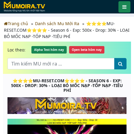
Trang chủ
Danh sách Mu Mới Ra
⭐⭐⭐⭐MU-
RESET.COM⭐⭐⭐⭐ - Season 6 - Exp: 500x - Drop: 30% - LOẠI
BỎ MỐC NẠP -TỐP NẠP -TIÊU PHÍ
Lọc theo:
Alpha Test hôm nay
Open beta hôm nay
⭐⭐⭐⭐MU-RESET.COM⭐⭐⭐⭐ - SEASON 6 - EXP:
500X - DROP: 30% - LOẠI BỎ MỐC NẠP -TỐP NẠP -TIÊU
PHÍ