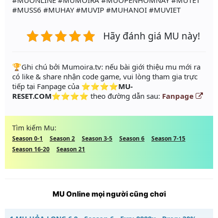
#MUONLINE #MUMOIRA #MUOPENHOMNAY #MUTET
#MUSS6 #MUHAY #MUVIP #MUHANOI #MUVIET
Hãy đánh giá MU này!
️🏆Ghi chú bởi Mumoira.tv: nếu bài giới thiệu mu mới ra
có like & share nhận code game, vui lòng tham gia trực
tiếp tại Fanpage của
⭐⭐⭐⭐MU-
RESET.COM⭐⭐⭐⭐
theo đường dẫn sau:
Fanpage
Tìm kiếm Mu:
Season 0-1
Season 2
Season 3-5
Season 6
Season 7-15
Season 16-20
Season 21
MU Online mọi người cũng chơi