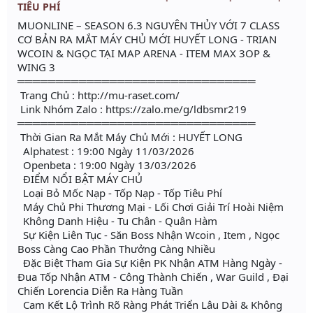
TIÊU PHÍ
MUONLINE – SEASON 6.3 NGUYÊN THỦY VỚI 7 CLASS
CƠ BẢN RA MẮT MÁY CHỦ MỚI HUYẾT LONG - TRIAN
WCOIN & NGỌC TẠI MAP ARENA - ITEM MAX 3OP &
WING 3
═══════════════════════════════
Trang Chủ : http://mu-raset.com/
Link Nhóm Zalo : https://zalo.me/g/ldbsmr219
═══════════════════════════════
Thời Gian Ra Mắt Máy Chủ Mới : HUYẾT LONG
Alphatest : 19:00 Ngày 11/03/2026
Openbeta : 19:00 Ngày 13/03/2026
ĐIỂM NỔI BẬT MÁY CHỦ
Loại Bỏ Mốc Nạp - Tốp Nạp - Tốp Tiêu Phí
Máy Chủ Phi Thương Mại - Lối Chơi Giải Trí Hoài Niệm
Không Danh Hiệu - Tu Chân - Quân Hàm
Sự Kiện Liên Tục - Săn Boss Nhận Wcoin , Item , Ngọc
Boss Càng Cao Phần Thưởng Càng Nhiều
Đặc Biệt Tham Gia Sự Kiện PK Nhận ATM Hàng Ngày -
Đua Tốp Nhận ATM - Công Thành Chiến , War Guild , Đại
Chiến Lorencia Diễn Ra Hàng Tuần
Cam Kết Lộ Trình Rõ Ràng Phát Triển Lâu Dài & Không