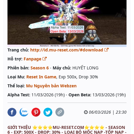
Trang chủ:
http://id.mu-reset.com/#download
Hỗ trợ:
Fanpage
Phiên bản:
Season 6
-
Máy chủ:
HUYẾT LONG
Loại Mu:
Reset In Game
, Exp 500x, Drop 30%
Thể loại:
Mu Nguyên bản Webzen
Alpha Test:
11/03/2026 (19h) -
Open Beta:
13/03/2026 (19h)
06/03/2026 | 23:30
GIỚI THIỆU ⭐⭐⭐⭐MU-RESET.COM⭐⭐⭐⭐ - SEASON
6 - EXP: 500X - DROP: 30% - LOẠI BỎ MỐC NẠP -TỐP NẠP -