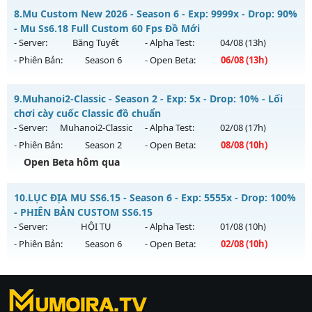
MUHN2003 - không web shop cày chay
8.
Mu Custom New 2026 - Season 6 - Exp: 9999x - Drop: 90%
Thể loại: Mu Nguyên bản Webzen
Mu mới ra tháng 08 2026 - Mở máy chủ
Noria
vào 19h ngày
- Mu Ss6.18 Full Custom 60 Fps Đồ Mới
Antihack: UGK ANTIHACK
05/08/2626
- Server:
Băng Tuyết
- Alpha Test:
04/08
(13h)
- Phiên Bản:
Season 6
- Open Beta:
06/08
(13h)
Exp: 9999x - Drop: 50%
Kiểu reset: Reset In Game
Mu Custom New 2026 - Mu Ss6.18 Full Custom 60 Fps Đồ
9.
Muhanoi2-Classic - Season 2 - Exp: 5x - Drop: 10% - Lối
Thể loại: Mu Nguyên bản Webzen
Mới
chơi cày cuốc Classic đồ chuẩn
Antihack: XSHield
Mu mới ra tháng 08 2026 - Mở máy chủ
Băng Tuyết
vào 13h
- Server:
Muhanoi2-Classic
- Alpha Test:
02/08
(17h)
ngày 06/08/2626
- Phiên Bản:
Season 2
- Open Beta:
08/08
(10h)
Exp: 9999x - Drop: 90%
Open Beta hôm qua
Kiểu reset: Reset In Game
Muhanoi2-Classic - Lối chơi cày cuốc Classic đồ chuẩn
10.
LỤC ĐỊA MU SS6.15 - Season 6 - Exp: 5555x - Drop: 100%
Thể loại: Mu Custom thêm đồ mới
Mu mới ra tháng 08 2026 - Mở máy chủ
Muhanoi2-Classic
- PHIÊN BẢN CUSTOM SS6.15
Antihack: Gold Dragon
vào 10h ngày 08/08/2626
- Server:
HỘI TỤ
- Alpha Test:
01/08
(10h)
- Phiên Bản:
Season 6
- Open Beta:
02/08
(10h)
Exp: 5x - Drop: 10%
Kiểu reset: Reset In Game
LỤC ĐỊA MU SS6.15 - PHIÊN BẢN CUSTOM SS6.15
Thể loại: Mu Nguyên bản Webzen
https://ktdb.net/
Mu mới ra tháng 08 2026 - Mở máy chủ
|
789club
|
Jun88
HỘI TỤ
vào 10h
|
bắn cá
Antihack: Pro
ngày 02/08/2626