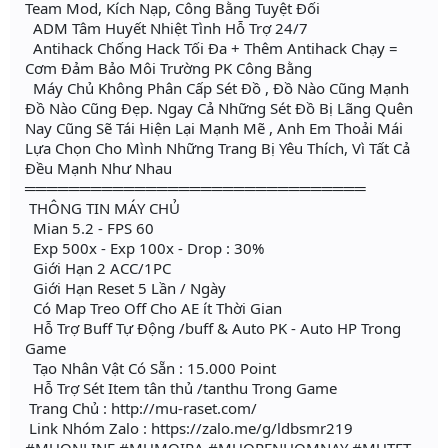
Team Mod, Kích Nạp, Công Bằng Tuyệt Đối
ADM Tâm Huyết Nhiệt Tình Hỗ Trợ 24/7
Antihack Chống Hack Tối Đa + Thêm Antihack Chạy =
Cơm Đảm Bảo Môi Trường PK Công Bằng
Máy Chủ Không Phân Cấp Sét Đồ , Đồ Nào Cũng Mạnh
Đồ Nào Cũng Đẹp. Ngay Cả Những Sét Đồ Bị Lãng Quên
Nay Cũng Sẽ Tái Hiện Lại Mạnh Mẽ , Anh Em Thoải Mái
Lựa Chọn Cho Mình Những Trang Bị Yêu Thích, Vì Tất Cả
Đều Mạnh Như Nhau
═══════════════════════════════
THÔNG TIN MÁY CHỦ
Mian 5.2 - FPS 60
Exp 500x - Exp 100x - Drop : 30%
Giới Hạn 2 ACC/1PC
Giới Hạn Reset 5 Lần / Ngày
Có Map Treo Off Cho AE ít Thời Gian
Hỗ Trợ Buff Tự Động /buff & Auto PK - Auto HP Trong
Game
Tạo Nhân Vật Có Sẵn : 15.000 Point
Hỗ Trợ Sét Item tân thủ /tanthu Trong Game
Trang Chủ : http://mu-raset.com/
Link Nhóm Zalo : https://zalo.me/g/ldbsmr219