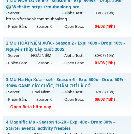
1.
MU HỎA LONG 6.9 - Season 6 - Exp: 9999x - Drop: 20% -
🌍 Website: https://muhoalong.pro
- Server:
- Alpha Test:
03/08
(19h)
https://facebook.com/muhoalong
- Phiên Bản:
Season 6
- Open Beta:
04/08
(19h)
MU HỎA LONG 6.9 - 🌍 Website: https://muhoalong.pro
2.
MU HOÀI NIỆM XƯA - Season 2 - Exp: 100x - Drop: 10% -
Mu mới ra tháng 08 2026 - Mở máy chủ
Nguyên Thủy Cày Cuốc 2005
https://facebook.com/muhoalong
vào 19h ngày
- Server:
HOÀI NIỆM
- Alpha Test:
30/07
(19h)
04/08/2626
- Phiên Bản:
Season 2
- Open Beta:
01/08
(19h)
Exp: 9999x - Drop: 20%
MU HOÀI NIỆM XƯA - Nguyên Thủy Cày Cuốc 2005
Kiểu reset: Non Reset
3.
MU Hà Nội Xưa – ss6 - Season 6 - Exp: 500x - Drop: 50% -
Mu mới ra tháng 08 2026 - Mở máy chủ
HOÀI NIỆM
vào 19h
100% GAME CÀY CUỐC, CHĂM CHỈ LÀ CÓ
Thể loại: Mu Nguyên bản Webzen
ngày 01/08/2626
- Server:
Hoài Niệm
- Alpha Test:
07/08
(13h)
Antihack: XShield
- Phiên Bản:
Season 6
- Open Beta:
09/08
(13h)
Exp: 100x - Drop: 10%
Open Beta hôm nay
Kiểu reset: Reset In Game
Thể loại: Mu Nguyên bản Webzen
MU Hà Nội Xưa – ss6 - 100% GAME CÀY CUỐC, CHĂM CHỈ LÀ
4.
Magnific Mu - Season 16-20 - Exp: 40x - Drop: 30% -
CÓ
Antihack: Phiên bản mới nhất
Starter events, activity freebies
Mu mới ra tháng 08 2026 - Mở máy chủ
Hoài Niệm
vào 13h