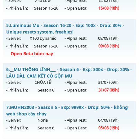
- Server:
X40 Low
- Alpha Test:
15/08
(18h)
ngày 09/08/2626
- Phiên Bản:
Season 16-20
- Open Beta:
15/08
(18h)
Exp: 500x - Drop: 50%
Magnific Mu - Starter events, activity freebies
Kiểu reset: Reset In Game
5.
Luminous Mu - Season 16-20 - Exp: 100x - Drop: 30% -
Mu mới ra tháng 08 2026 - Mở máy chủ
X40 Low
vào 18h
Unique resets system, freebies!
Thể loại: Mu Nguyên bản Webzen
ngày 15/08/2626
- Server:
X100 Dynamic
- Alpha Test:
09/08
(19h)
Antihack: BDCAM
- Phiên Bản:
Season 16-20
- Open Beta:
09/08
(19h)
Exp: 40x - Drop: 30%
Open Beta hôm nay
Kiểu reset: Reset In Game
Thể loại: Mu Nguyên bản Webzen
Luminous Mu - Unique resets system, freebies!
6.
__MU THỐNG LĨNH___ - Season 6 - Exp: 300x - Drop: 20% -
Antihack: Mega-Anti
Mu mới ra tháng 08 2026 - Mở máy chủ
X100 Dynamic
vào
LÂU DÀI, CAM KẾT CÓ GỘP MU
19h ngày 09/08/2626
- Server:
CHÚA TỂ
- Alpha Test:
31/07
(09h)
- Phiên Bản:
Season 6
- Open Beta:
31/07
(09h)
Exp: 100x - Drop: 30%
Kiểu reset: Reset In Game
__MU THỐNG LĨNH___ - LÂU DÀI, CAM KẾT CÓ GỘP MU
7.
MUHN2003 - Season 6 - Exp: 9999x - Drop: 50% - không
Thể loại: Mu Nguyên bản Webzen
Mu mới ra tháng 07 2026 - Mở máy chủ
CHÚA TỂ
vào 09h
web shop cày chay
Antihack: Yes
ngày 31/07/2626
- Server:
Noria
- Alpha Test:
04/08
(19h)
- Phiên Bản:
Season 6
- Open Beta:
05/08
(19h)
Exp: 300x - Drop: 20%
Kiểu reset: Reset In Game