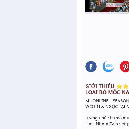
GIỚI THIỆU ⭐⭐
LOẠI BỎ MỐC NẠP
MUONLINE – SEASON 
WCOIN & NGỌC TẠI M
═════════════
Trang Chủ : http://m
Link Nhóm Zalo : htt