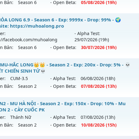
ên Bản:
Season 6
- Open Beta:
05/08
/2026
(19h)
ểu reset: Reset In Game
hể loại: Mu Nguyên bản Webzen
ỎA LONG 6.9 - 🌍 Website: https://muhoalong.pro
ỎA LONG 6.9 - Season 6 - Exp: 9999x - Drop: 99% - 🌍
ite: https://muhoalong.pro
tihack: Phiên bản mới nhất
ới ra tháng 08 2026 - Mở máy chủ
https://facebook.com
er:
- Alpha Test:
 05/08/2626
://facebook.com/muhoalong
29/07
/2026
(19h)
ên Bản:
Season 6
- Open Beta:
30/07
/2026
(19h)
9999x - Drop: 20%
reset: Non Reset
ỎA LONG 6.9 - 🌍 Website: https://muhoalong.pro
MU-HẮC LONG👑👑 - Season 2 - Exp: 200x - Drop: 5% - 💀
loại: Mu Nguyên bản Webzen
T CHIẾN SINH TỬ💀
ới ra tháng 07 2026 - Mở máy chủ
https://facebook.com
er:
CUM-3.5
- Alpha Test:
06/08
/2026
(18h)
ack: XShield
 30/07/2626
ên Bản:
Season 2
- Open Beta:
07/08
/2026
(13h)
9999x - Drop: 99%
👑MU-HẮC LONG👑👑 - 💀QUYẾT CHIẾN SINH TỬ💀
2 - MU HÀ NỘI - Season 2 - Exp: 150x - Drop: 10% - Mu
reset: Non Reset
ON 2 - CÀY CUỐC PK
 mới ra tháng 08 2026 - Mở máy chủ
CUM-3.5
vào 13h ngày
loại: Mu Nguyên bản Webzen
er:
Thánh Nữ
- Alpha Test:
07/08
/2026
(13h)
ên Bản:
Season 2
- Open Beta:
10/08
/2026
(15h)
p: 200x - Drop: 5%
ack: Xshiel
ểu reset: Reset In Game