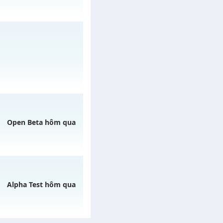
/muhoalong
vào 19h
/muhoalong
vào 19h
Open Beta hôm qua
 07/08/2626
Alpha Test hôm qua