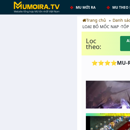
MU MỚI RA
MU THEO 
Trang chủ
Danh sá
LOẠI BỎ MỐC NẠP -TỐP 
Lọc
A
theo:
⭐⭐⭐⭐MU-RESET