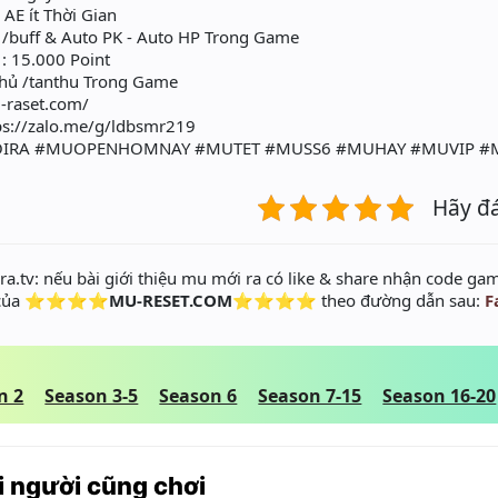
AE ít Thời Gian
/buff & Auto PK - Auto HP Trong Game
: 15.000 Point
thủ /tanthu Trong Game
u-raset.com/
ps://zalo.me/g/ldbsmr219
IRA #MUOPENHOMNAY #MUTET #MUSS6 #MUHAY #MUVIP #
Hãy đ
a.tv: nếu bài giới thiệu mu mới ra có like & share nhận code gam
 của
⭐⭐⭐⭐MU-RESET.COM⭐⭐⭐⭐
theo đường dẫn sau:
F
n 2
Season 3-5
Season 6
Season 7-15
Season 16-20
 người cũng chơi