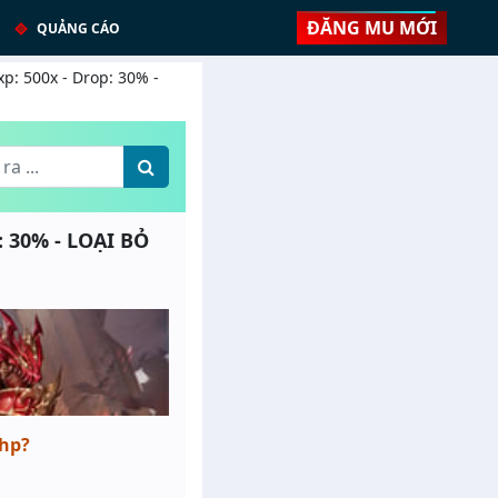
ĐĂNG MU MỚI
QUẢNG CÁO
500x - Drop: 30% -
30% - LOẠI BỎ
php?