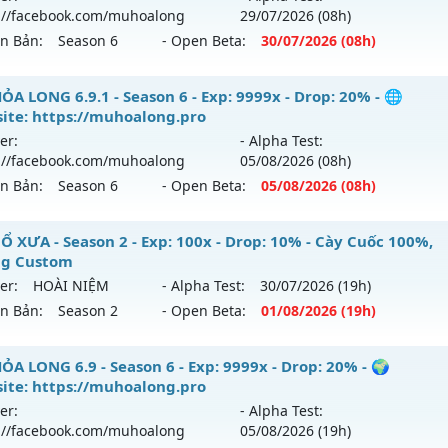
://facebook.com/muhoalong
29/07
/2026
(08h)
p: 7x - Drop: 1%
tihack: UKG
ên Bản:
Season 6
- Open Beta:
30/07
/2026
(08h)
ểu reset: Reset In Game
hể loại: Mu Nguyên bản Webzen
ỎA LONG 6.9 - 🌍 Website: https://muhoalong.pro
ỎA LONG 6.9.1 - Season 6 - Exp: 9999x - Drop: 20% - 🌐
ite: https://muhoalong.pro
ntihack: Bandicam Hack 100%
ới ra tháng 07 2026 - Mở máy chủ
https://facebook.com
er:
- Alpha Test:
 30/07/2626
://facebook.com/muhoalong
05/08
/2026
(08h)
ên Bản:
Season 6
- Open Beta:
05/08
/2026
(08h)
9999x - Drop: 99%
reset: Non Reset
ỎA LONG 6.9.1 - 🌐 Website: https://muhoalong.pro
Ổ XƯA - Season 2 - Exp: 100x - Drop: 10% - Cày Cuốc 100%,
loại: Mu Nguyên bản Webzen
g Custom
ới ra tháng 08 2026 - Mở máy chủ
https://facebook.com
er:
HOÀI NIỆM
- Alpha Test:
30/07
/2026
(19h)
ack: Xshiel
 05/08/2626
ên Bản:
Season 2
- Open Beta:
01/08
/2026
(19h)
9999x - Drop: 20%
U CỔ XƯA - Cày Cuốc 100%, Không Custom
ỎA LONG 6.9 - Season 6 - Exp: 9999x - Drop: 20% - 🌍
reset: Non Reset
ite: https://muhoalong.pro
 mới ra tháng 08 2026 - Mở máy chủ
HOÀI NIỆM
vào 19h n
loại: Mu Nguyên bản Webzen
er:
- Alpha Test:
://facebook.com/muhoalong
05/08
/2026
(19h)
p: 100x - Drop: 10%
ack: XShield