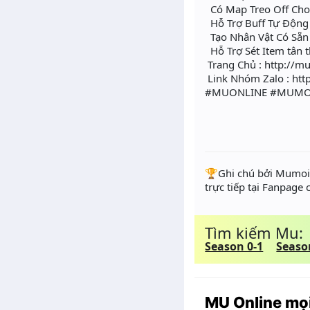
Có Map Treo Off Cho 
Hỗ Trợ Buff Tự Động 
Tạo Nhân Vật Có Sẵn 
Hỗ Trợ Sét Item tân 
Trang Chủ : http://m
Link Nhóm Zalo : htt
#MUONLINE #MUMO
️🏆Ghi chú bởi Mumoir
trực tiếp tại Fanpage
Tìm kiếm Mu:
Season 0-1
Seaso
MU Online mọi