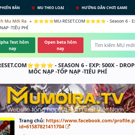
PHIÊN BẢN
MU THEO LOẠI
HƯỚNG DẪN CHƠI GAME
ch Mu Mới Ra
⭐⭐⭐⭐MU-RESET.COM⭐⭐⭐⭐ - Season 6 - Exp: 
NẠP -TIÊU PHÍ
lpha Test hôm
Open beta hôm
nay
nay
.COM⭐⭐⭐⭐ - SEASON 6 - EXP: 500X - DROP: 
MỐC NẠP -TỐP NẠP -TIÊU PHÍ
Trang chủ:
https://www.facebook.com/profile.
id=61587821411704