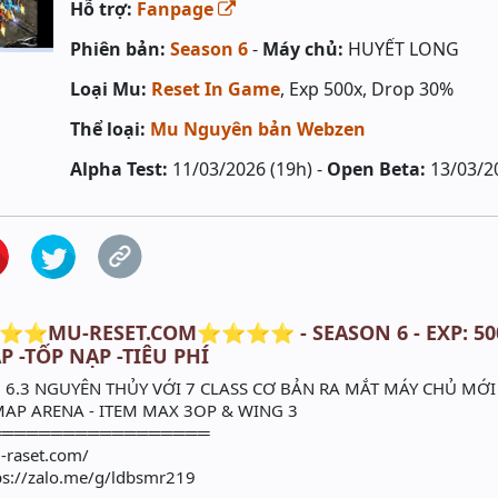
Hỗ trợ:
Fanpage
Phiên bản:
Season 6
-
Máy chủ:
HUYẾT LONG
Loại Mu:
Reset In Game
, Exp 500x, Drop 30%
Thể loại:
Mu Nguyên bản Webzen
Alpha Test:
11/03/2026 (19h) -
Open Beta:
13/03/2
⭐⭐MU-RESET.COM⭐⭐⭐⭐ - SEASON 6 - EXP: 500X
 -TỐP NẠP -TIÊU PHÍ
6.3 NGUYÊN THỦY VỚI 7 CLASS CƠ BẢN RA MẮT MÁY CHỦ MỚI
AP ARENA - ITEM MAX 3OP & WING 3
══════════════════
u-raset.com/
ps://zalo.me/g/ldbsmr219