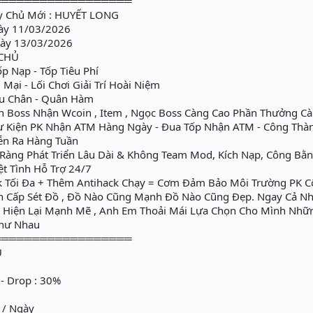
══════════════════
y Chủ Mới : HUYẾT LONG
gày 11/03/2026
gày 13/03/2026
 CHỦ
p Nạp - Tốp Tiêu Phí
ại - Lối Chơi Giải Trí Hoài Niệm
u Chân - Quân Hàm
ăn Boss Nhận Wcoin , Item , Ngọc Boss Càng Cao Phần Thưởng C
 Kiện PK Nhận ATM Hàng Ngày - Đua Tốp Nhận ATM - Công Thành
iễn Ra Hàng Tuần
Ràng Phát Triển Lâu Dài & Không Team Mod, Kích Nạp, Công Bằn
 Tình Hỗ Trợ 24/7
 Tối Đa + Thêm Antihack Chạy = Cơm Đảm Bảo Môi Trường PK 
Cấp Sét Đồ , Đồ Nào Cũng Mạnh Đồ Nào Cũng Đẹp. Ngay Cả Nh
 Hiện Lại Mạnh Mẽ , Anh Em Thoải Mái Lựa Chọn Cho Mình Những
Như Nhau
══════════════════
Ủ
- Drop : 30%
 / Ngày