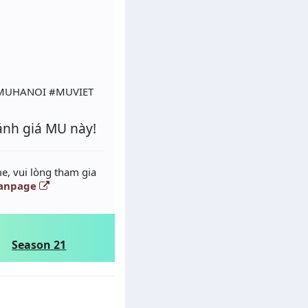
MUHANOI #MUVIET
ánh giá MU này!
e, vui lòng tham gia
anpage
Season 21