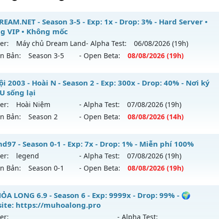
EAM.NET - Season 3-5 - Exp: 1x - Drop: 3% - Hard Server •
g VIP • Không mốc
er:
Máy chủ Dream Land
- Alpha Test:
06/08
/2026
(19h)
ên Bản:
Season 3-5
- Open Beta:
08/08
/2026
(19h)
DREAM.NET - Hard Server • Không VIP • Không mốc
i 2003 - Hoài N - Season 2 - Exp: 300x - Drop: 40% - Nơi ký
U sống lại
 mới ra tháng 08 2026 - Mở máy chủ
Máy chủ Dream Land
er:
Hoài Niệm
- Alpha Test:
07/08
/2026
(19h)
/08/2626
ên Bản:
Season 2
- Open Beta:
08/08
/2026
(14h)
p: 1x - Drop: 3%
 Nội 2003 - Hoài N - Nơi ký ức MU sống lại
d97 - Season 0-1 - Exp: 7x - Drop: 1% - Miễn phí 100%
ểu reset: Non Reset
er:
legend
- Alpha Test:
07/08
/2026
(19h)
 mới ra tháng 08 2026 - Mở máy chủ
Hoài Niệm
vào 14h n
ể loại: Mu Nguyên bản Webzen
ên Bản:
Season 0-1
- Open Beta:
08/08
/2026
(19h)
p: 300x - Drop: 40%
tihack: Chống Hack/ Dupe 100%
gend97 - Miễn phí 100%
ỎA LONG 6.9 - Season 6 - Exp: 9999x - Drop: 99% - 🌍
ểu reset: Reset In Game
ite: https://muhoalong.pro
 mới ra tháng 08 2026 - Mở máy chủ
legend
vào 19h ngày 
ể loại: Mu Custom thêm đồ mới
er:
- Alpha Test: