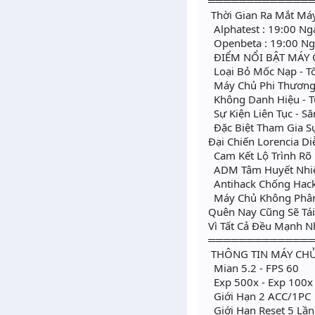
═════════════
Thời Gian Ra Mắt Má
Alphatest : 19:00 N
Openbeta : 19:00 N
ĐIỂM NỔI BẬT MÁY
Loại Bỏ Mốc Nạp - Tố
Máy Chủ Phi Thương M
Không Danh Hiệu - T
Sự Kiện Liên Tục - S
Đặc Biệt Tham Gia Sự
Đại Chiến Lorencia D
Cam Kết Lộ Trình Rõ 
ADM Tâm Huyết Nhiệt
Antihack Chống Hack
Máy Chủ Không Phân 
Quên Nay Cũng Sẽ Tái
Vì Tất Cả Đều Mạnh 
═════════════
THÔNG TIN MÁY CH
Mian 5.2 - FPS 60
Exp 500x - Exp 100x 
Giới Hạn 2 ACC/1PC
Giới Hạn Reset 5 Lần