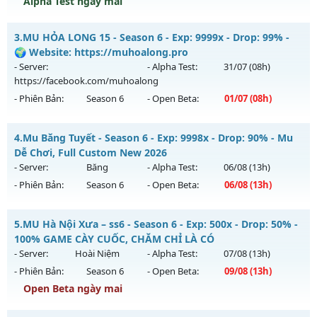
Alpha Test ngày mai
Kiểu reset: Reset In Game
Thể loại: Mu Nguyên bản Webzen
MU CUSTOM 5.2 60FPS - CÀY CUỐC FREE DỄ CHƠI DỄ CÀY
3.
MU HỎA LONG 15 - Season 6 - Exp: 9999x - Drop: 99% -
Antihack: Chống Hack
Mu mới ra tháng 08 2026 - Mở máy chủ
CUSTOM S2
vào 13h
🌍 Website: https://muhoalong.pro
ngày 10/08/2626
- Server:
- Alpha Test:
31/07
(08h)
https://facebook.com/muhoalong
Exp: 999x - Drop: 100%
- Phiên Bản:
Season 6
- Open Beta:
01/07
(08h)
Kiểu reset: Reset In Game
Thể loại: Mu Custom thêm đồ mới
MU HỎA LONG 15 - 🌍 Website: https://muhoalong.pro
4.
Mu Băng Tuyết - Season 6 - Exp: 9998x - Drop: 90% - Mu
Antihack: XShield
Mu mới ra tháng 07 2026 - Mở máy chủ
Dễ Chơi, Full Custom New 2026
https://facebook.com/muhoalong
vào 08h ngày
- Server:
Băng
- Alpha Test:
06/08
(13h)
01/07/2626
- Phiên Bản:
Season 6
- Open Beta:
06/08
(13h)
Exp: 9999x - Drop: 99%
Mu Băng Tuyết - Mu Dễ Chơi, Full Custom New 2026
Kiểu reset: Non Reset
5.
MU Hà Nội Xưa – ss6 - Season 6 - Exp: 500x - Drop: 50% -
Mu mới ra tháng 08 2026 - Mở máy chủ
Băng
vào 13h ngày
100% GAME CÀY CUỐC, CHĂM CHỈ LÀ CÓ
Thể loại: Mu Nguyên bản Webzen
06/08/2626
- Server:
Hoài Niệm
- Alpha Test:
07/08
(13h)
Antihack: Xshiel
- Phiên Bản:
Season 6
- Open Beta:
09/08
(13h)
Exp: 9998x - Drop: 90%
Open Beta ngày mai
Kiểu reset: Reset In Game
Thể loại: Mu Custom thêm đồ mới