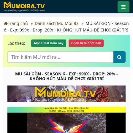
Trang chủ
Danh sách Mu Mới Ra
MU SÀI GÒN - Season
6 - Exp: 999x - Drop: 20% - KHÔNG HÚT MÁU-DỄ CHƠI-GIẢI TRÍ
Lọc theo:
Alpha Test hôm nay
Open beta hôm nay
MU SÀI GÒN - SEASON 6 - EXP: 999X - DROP: 20% -
KHÔNG HÚT MÁU-DỄ CHƠI-GIẢI TRÍ