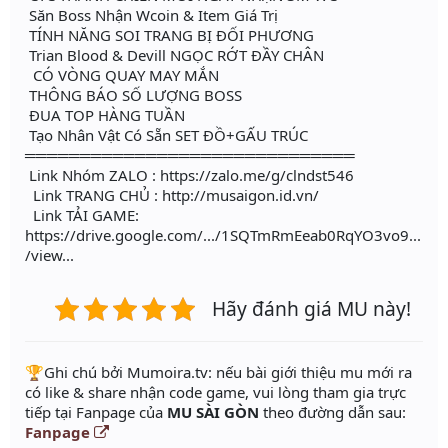
Săn Boss Nhận Wcoin & Item Giá Trị
TÍNH NĂNG SOI TRANG BỊ ĐỐI PHƯƠNG
Trian Blood & Devill NGỌC RỚT ĐẦY CHÂN
CÓ VÒNG QUAY MAY MẮN
THÔNG BÁO SỐ LƯỢNG BOSS
ĐUA TOP HÀNG TUẦN
Tạo Nhân Vật Có Sẵn SET ĐỒ+GẤU TRÚC
══════════════════════════════
Link Nhóm ZALO : https://zalo.me/g/clndst546
Link TRANG CHỦ : http://musaigon.id.vn/
Link TẢI GAME:
https://drive.google.com/.../1SQTmRmEeab0RqYO3vo9...
/view...
Hãy đánh giá MU này!
️🏆Ghi chú bởi Mumoira.tv: nếu bài giới thiệu mu mới ra
có like & share nhận code game, vui lòng tham gia trực
tiếp tại Fanpage của
MU SÀI GÒN
theo đường dẫn sau:
Fanpage