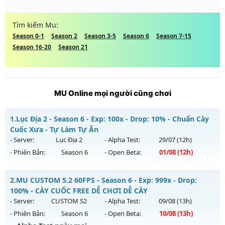
Tìm kiếm Mu:
Season 0-1
Season 2
Season 3-5
Season 6
Season 7-15
Season 16-20
Season 21
MU Online mọi người cũng chơi
1.
Lục Địa 2 - Season 6 - Exp: 100x - Drop: 10% - Chuẩn Cày
Cuốc Xưa - Tự Làm Tự Ăn
- Server:
Lục Địa 2
- Alpha Test:
29/07
(12h)
- Phiên Bản:
Season 6
- Open Beta:
01/08
(12h)
Lục Địa 2 - Chuẩn Cày Cuốc Xưa - Tự Làm Tự Ăn
2.
MU CUSTOM 5.2 60FPS - Season 6 - Exp: 999x - Drop:
Mu mới ra tháng 08 2026 - Mở máy chủ
Lục Địa 2
vào 12h
100% - CÀY CUỐC FREE DỄ CHƠI DỄ CÀY
ngày 01/08/2626
- Server:
CUSTOM S2
- Alpha Test:
09/08
(13h)
- Phiên Bản:
Season 6
- Open Beta:
10/08
(13h)
Exp: 100x - Drop: 10%