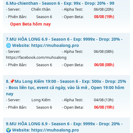
MU Hà Nội Xưa – ss6 - 100% GAME CÀY CUỐC, CHĂM CHỈ LÀ
6.
Mu-chienthan - Season 6 - Exp: 99x - Drop: 20% - 99
CÓ
Antihack: Dragon
- Server:
Chiến thần
- Alpha Test:
06/08
(20h)
Mu mới ra tháng 08 2026 - Mở máy chủ
Hoài Niệm
vào 13h
- Phiên Bản:
Season 6
- Open Beta:
08/08
(19h)
ngày 09/08/2626
Open Beta hôm nay
Exp: 500x - Drop: 50%
Mu-chienthan - 99
Kiểu reset: Reset In Game
7.
MU HỎA LONG 6.9 - Season 6 - Exp: 9999x - Drop: 20% -
Mu mới ra tháng 08 2026 - Mở máy chủ
Chiến thần
vào 19h
🌐 Website: https://muhoalong.pro
Thể loại: Mu Nguyên bản Webzen
ngày 08/08/2626
- Server:
- Alpha Test:
06/08
(08h)
Antihack: BDCAM
https://facebook.com/muhoalong
Exp: 99x - Drop: 20%
- Phiên Bản:
Season 6
- Open Beta:
06/08
(08h)
Kiểu reset: Reset In Game
Thể loại: Mu Nguyên bản Webzen
MU HỎA LONG 6.9 - 🌐 Website: https://muhoalong.pro
8.
📌Mu Long Kiếm 19:00 - Season 6 - Exp: 500x - Drop: 25%
Antihack: Anti 8x
Mu mới ra tháng 08 2026 - Mở máy chủ
- Boss liên tục, event cả ngày, vào là mê , Open 19:00 hôm
https://facebook.com/muhoalong
vào 08h ngày
nay
06/08/2626
- Server:
Long Kiếm
- Alpha Test:
04/08
(13h)
- Phiên Bản:
Season 6
- Open Beta:
06/08
(19h)
Exp: 9999x - Drop: 20%
Kiểu reset: Non Reset
📌Mu Long Kiếm 19:00 - Boss liên tục, event cả ngày, vào là
9.
MU HỎA LONG 6.9 - Season 6 - Exp: 9999x - Drop: 20% -
Thể loại: Mu Nguyên bản Webzen
mê , Open 19:00 hôm nay
🌍 Website: https://muhoalong.pro