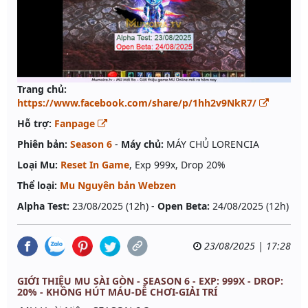
Trang chủ:
https://www.facebook.com/share/p/1hh2v9NkR7/
Hỗ trợ:
Fanpage
Phiên bản:
Season 6
-
Máy chủ:
MÁY CHỦ LORENCIA
Loại Mu:
Reset In Game
, Exp 999x, Drop 20%
Thể loại:
Mu Nguyên bản Webzen
Alpha Test:
23/08/2025 (12h) -
Open Beta:
24/08/2025 (12h)
23/08/2025 | 17:28
GIỚI THIỆU MU SÀI GÒN - SEASON 6 - EXP: 999X - DROP:
20% - KHÔNG HÚT MÁU-DỄ CHƠI-GIẢI TRÍ