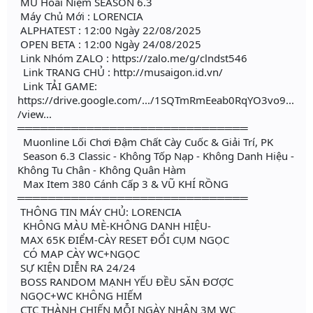
MU Hoài Niệm SEASON 6.3
Máy Chủ Mới : LORENCIA
ALPHATEST : 12:00 Ngày 22/08/2025
OPEN BETA : 12:00 Ngày 24/08/2025
Link Nhóm ZALO : https://zalo.me/g/clndst546
Link TRANG CHỦ : http://musaigon.id.vn/
Link TẢI GAME:
https://drive.google.com/.../1SQTmRmEeab0RqYO3vo9...
/view...
══════════════════════════════
Muonline Lối Chơi Đậm Chất Cày Cuốc & Giải Trí, PK
Season 6.3 Classic - Không Tốp Nạp - Không Danh Hiệu -
Không Tu Chân - Không Quân Hàm
Max Item 380 Cánh Cấp 3 & VŨ KHÍ RỒNG
══════════════════════════════
THÔNG TIN MÁY CHỦ: LORENCIA
KHÔNG MÀU MÈ-KHÔNG DANH HIỆU-
MAX 65K ĐIỂM-CÀY RESET ĐỔI CỤM NGỌC
CÓ MAP CÀY WC+NGỌC
SỰ KIỆN DIỄN RA 24/24
BOSS RANDOM MẠNH YẾU ĐỀU SĂN ĐƠỢC
NGỌC+WC KHÔNG HIẾM
CTC THÀNH CHIẾN MỖI NGÀY NHẬN 3M WC