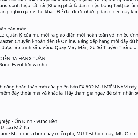
g danh hiệu rất nổi (Không phải là danh hiệu bằng Text) sẽ làm 
 hàng nghìn game thủ khác. Để đạt được những danh hiệu này kh
iên bản mới:
B Quản lý của mu mới ra giao diện mới hoàn toàn với nhiều tín
aster, Chuyển khoản tiền tệ Online, Bảng xếp hạng mới đầy đủ hơ
n được lập trình sẵn: Vòng Quay May Mắn, Xổ Số Truyền Thống...
DIỄN RA HÀNG TUẦN
Động Event lớn và nhỏ:
nh năng hoàn toàn mới của phiên bản EX 802 MU MIỀN NAM này s
hiệm đầy thoải mái và khác lạ. Hãy tham gia ngay để cảm nhận sự
hiệp - Ổn Định - Vững Bền
MU Lậu Mới Ra​
 game MU mới ra hôm nay miễn phí, MU Test hôm nay, MU Online