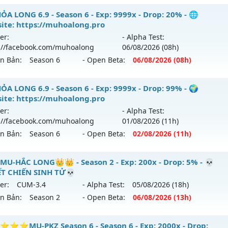
reset: Non Reset
ỎA LONG 2 - 🌍 🌍Website: https://muhoalong.pro
ỎA LONG 6.9 - Season 6 - Exp: 9999x - Drop: 20% - 🌐
loại: Mu Nguyên bản Webzen
ite: https://muhoalong.pro
ới ra tháng 07 2026 - Mở máy chủ
https://facebook.com
er:
- Alpha Test:
ack: Xshiel
 27/07/2626
://facebook.com/muhoalong
06/08
/2026
(08h)
ên Bản:
Season 6
- Open Beta:
06/08
/2026
(08h)
 99999x - Drop: 99%
reset: Non Reset
ỎA LONG 6.9 - 🌐 Website: https://muhoalong.pro
ỎA LONG 6.9 - Season 6 - Exp: 9999x - Drop: 99% - 🌍
loại: Mu Nguyên bản Webzen
ite: https://muhoalong.pro
ới ra tháng 08 2026 - Mở máy chủ
https://facebook.com
er:
- Alpha Test:
ack: Xshiel
 06/08/2626
://facebook.com/muhoalong
01/08
/2026
(11h)
ên Bản:
Season 6
- Open Beta:
02/08
/2026
(11h)
9999x - Drop: 20%
reset: Non Reset
ỎA LONG 6.9 - 🌍 Website: https://muhoalong.pro
MU-HẮC LONG👑👑 - Season 2 - Exp: 200x - Drop: 5% - 💀
loại: Mu Nguyên bản Webzen
T CHIẾN SINH TỬ💀
ới ra tháng 08 2026 - Mở máy chủ
https://facebook.com
er:
CUM-3.4
- Alpha Test:
05/08
/2026
(18h)
ack: XShield
 02/08/2626
ên Bản:
Season 2
- Open Beta:
06/08
/2026
(13h)
9999x - Drop: 99%
👑MU-HẮC LONG👑👑 - 💀QUYẾT CHIẾN SINH TỬ💀
⭐MU-PKZ Season 6 - Season 6 - Exp: 2000x - Drop:
reset: Non Reset