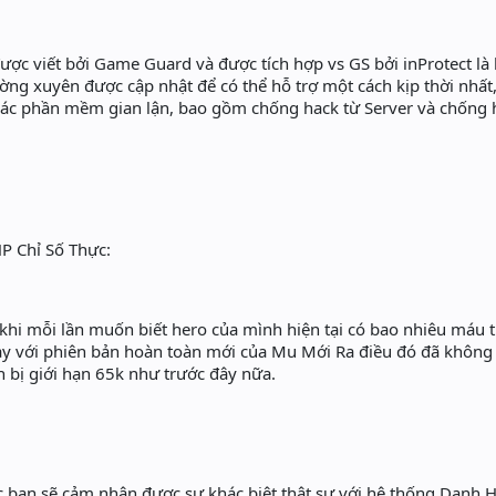
ợc viết bởi Game Guard và được tích hợp vs GS bởi inProtect là
hường xuyên được cập nhật để có thể hỗ trợ một cách kịp thời nhất,
các phần mềm gian lận, bao gồm chống hack từ Server và chống h
P Chỉ Số Thực:
khi mỗi lần muốn biết hero của mình hiện tại có bao nhiêu máu thì
 nay với phiên bản hoàn toàn mới của Mu Mới Ra điều đó đã kh
òn bị giới hạn 65k như trước đây nữa.
bạn sẽ cảm nhận được sự khác biệt thật sự với hệ thống Danh Hi