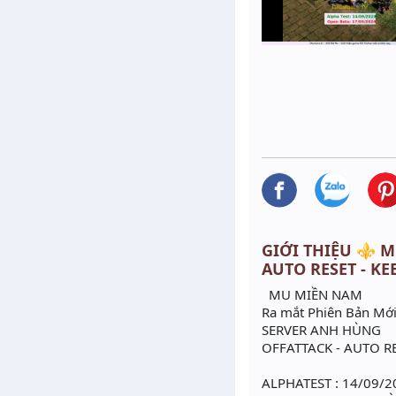
GIỚI THIỆU ⚜️ MU
AUTO RESET - KE
MU MIỀN NAM
Ra mắt Phiên Bản Mớ
SERVER ANH HÙNG
OFFATTACK - AUTO R
ALPHATEST : 14/09/2