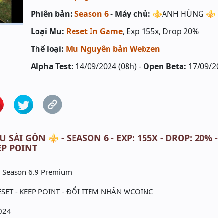
Phiên bản:
Season 6
-
Máy chủ:
⚜️ANH HÙNG ⚜️
Loại Mu:
Reset In Game
, Exp 155x, Drop 20%
Thể loại:
Mu Nguyên bản Webzen
Alpha Test:
14/09/2024 (08h) -
Open Beta:
17/09/2
 SÀI GÒN ⚜️ - SEASON 6 - EXP: 155X - DROP: 20% 
EP POINT
i Season 6.9 Premium
ESET - KEEP POINT - ĐỔI ITEM NHẬN WCOINC
024