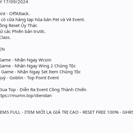
Y 17/09/2024
int - OffAttack.
có cửa hàng tạp hóa bán Pet và Vé Event.
ông Reset Ủy Thác
 từ các Phiên bản trước.
Class.
EN
Game - Nhận Ngay Wcoin
ame - Nhận Ngay Wing 2 Chủng Tộc
Game - Nhận Ngay Set Item Chủng Tộc
ý - Goblin - Top Point Event
ua Top - Diễn Ra Event Công Thành Chiến
https://mumn.top/diendan
MS FULL - ITEM MỚI LẠ GIÁ TRỊ CAO - RESET FREE 100% - GHRS