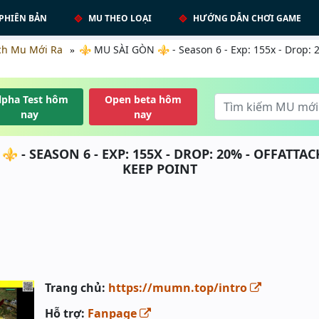
PHIÊN BẢN
MU THEO LOẠI
HƯỚNG DẪN CHƠI GAME
ch Mu Mới Ra
⚜️ MU SÀI GÒN ⚜️ - Season 6 - Exp: 155x - Drop:
lpha Test hôm
Open beta hôm
nay
nay
️ - SEASON 6 - EXP: 155X - DROP: 20% - OFFATTAC
KEEP POINT
Trang chủ:
https://mumn.top/intro
Hỗ trợ:
Fanpage