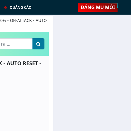
ĐĂNG MU MỚI
QUẢNG CÁO
 20% - OFFATTACK - AUTO
K - AUTO RESET -