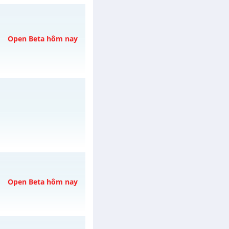
/muhoalong
vào 13h
Open Beta hôm nay
/muhoalong
vào 08h
/muhoalong
vào 11h
Open Beta hôm nay