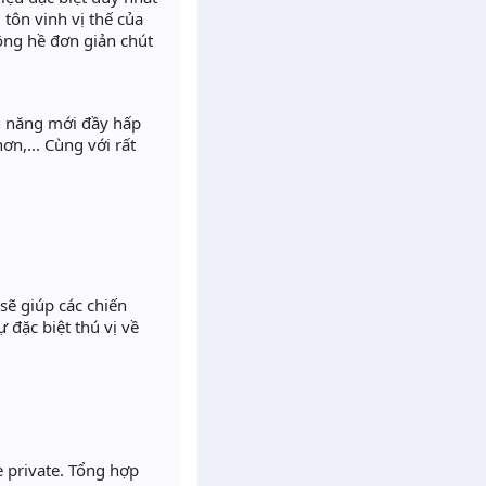
tôn vinh vị thế của
ông hề đơn giản chút
h năng mới đầy hấp
n,... Cùng với rất
ẽ giúp các chiến
 đặc biệt thú vị về
 private. Tổng hợp