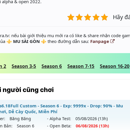
i alpha & open 2022.
Hãy đ
a.tv: nếu bài giới thiệu mu mới ra có like & share nhận code gam
 của
⚜️ MU SÀI GÒN ⚜️
theo đường dẫn sau:
Fanpage
n 2
Season 3-5
Season 6
Season 7-15
Season 16-20
 người cũng chơi
s6.18Full Custom - Season 6 - Exp: 9999x - Drop: 90% - Mu
hơi, Dễ Cày Quốc, Miễn Phí
er:
Băng Băng
- Alpha Test:
05/08
/2026
(13h)
ên Bản:
Season 6
- Open Beta:
06/08
/2026
(13h)