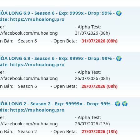
 Ss6.18Full Custom - Mu Dễ Chơi, Dễ Cày Quốc, Miễn Phí
ỎA LONG 6.9 - Season 6 - Exp: 9999x - Drop: 99% - 🌍
ite: https://muhoalong.pro
 mới ra tháng 08 2026 - Mở máy chủ
Băng Băng
vào 13h n
er:
- Alpha Test:
://facebook.com/muhoalong
31/07
/2026
(08h)
p: 9999x - Drop: 90%
ên Bản:
Season 6
- Open Beta:
31/07
/2026
(08h)
ểu reset: Reset In Game
ể loại: Mu Custom thêm đồ mới
ỎA LONG 6.9 - 🌍 Website: https://muhoalong.pro
ỎA LONG 6.9 - Season 6 - Exp: 9999x - Drop: 99% - 🌍
ite: https://muhoalong.pro
tihack: Gold dragon
ới ra tháng 07 2026 - Mở máy chủ
https://facebook.com
er:
- Alpha Test:
 31/07/2626
://facebook.com/muhoalong
26/07
/2026
(08h)
ên Bản:
Season 6
- Open Beta:
28/07
/2026
(08h)
9999x - Drop: 99%
reset: Non Reset
ỎA LONG 6.9 - 🌍 Website: https://muhoalong.pro
ỎA LONG 2 - Season 2 - Exp: 99999x - Drop: 99% - 🌍 🌍
loại: Mu Nguyên bản Webzen
ite: https://muhoalong.pro
ới ra tháng 07 2026 - Mở máy chủ
https://facebook.com
er:
- Alpha Test:
ack: Xshiel
 28/07/2626
://facebook.com/muhoalong
26/07
/2026
(13h)
ên Bản:
Season 2
- Open Beta:
27/07
/2026
(13h)
9999x - Drop: 99%