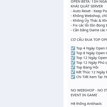
OPEN BETA: 13H NGÀ
KHÁI QUÁT SERVER
- Auto Reset - Keep Po
- Không Webshop, chỉ 
- Không Ủy Thác & Kh
- Fix các lỗi tồn đọng
- Cân bằng Dame các 
​
CƠ CẤU ĐUA TOP OP
☑ Top 4 Ngày Open 
☑ Top 8 Ngày Open G
☑ Top 12 Ngày Open 
☑ Top 12 Ngày Phú qu
☑ Top Bang Hội
☑ Kết Thúc 12 Ngày Đ
☑ Chi Tiết Xem Tại: 
NO WEBSHOP - NO ITE
EVENT IN GAME​
Hệ thống Antihack: