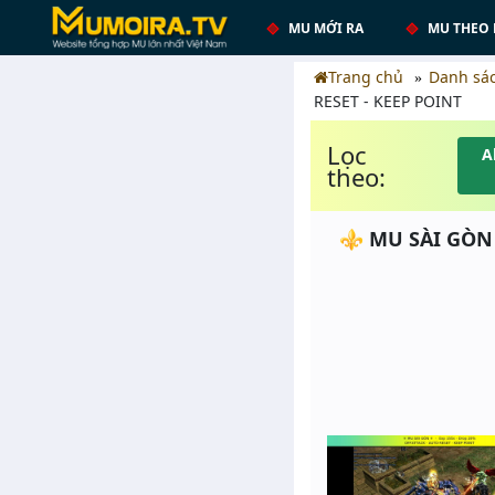
MU MỚI RA
MU THEO 
Trang chủ
Danh sá
RESET - KEEP POINT
Lọc
A
theo:
⚜️ MU SÀI GÒN ⚜