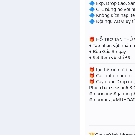
🔷 Exp, Drop Cao, Săn
🔷 CTC bùng nổ với 
🔷 Không kích nạp, 
🔷 Đội ngũ ADM uy tí
═════════════
═════════════
🎁 HỖ TRỢ TÂN THỦ 
♦ Tạo nhân vật nhận 
♦ Bùa Gấu 3 ngày
♦ Set Item vũ khí +9.
═════════════
🎁 lợi thế kiếm đồ 
🎁 Các option ngon củ
🎁 Cày quốc Drop ngo
Phiên bản season6.3 Clas
#muonline #gaming 
#mumoira,#MUHOA
️🏆Ghi chú bởi Mumoir