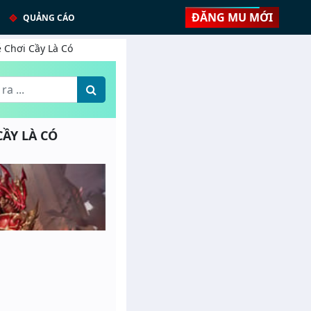
ĐĂNG MU MỚI
QUẢNG CÁO
ễ Chơi Cầy Là Có
CẦY LÀ CÓ