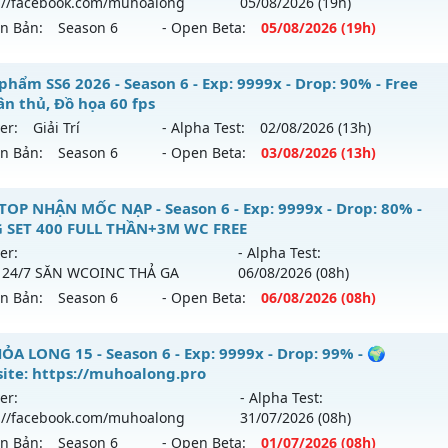
://facebook.com/muhoalong
05/08
/2026
(19h)
ên Bản:
Season 6
- Open Beta:
05/08
/2026
(19h)
9999x - Drop: 99%
reset: Non Reset
ỎA LONG 6.9 - 🌍 Website: https://muhoalong.pro
phẩm SS6 2026 - Season 6 - Exp: 9999x - Drop: 90% - Free
loại: Mu Nguyên bản Webzen
ân thủ, Đồ họa 60 fps
ới ra tháng 08 2026 - Mở máy chủ
https://facebook.com
er:
Giải Trí
- Alpha Test:
02/08
/2026
(13h)
ack: Xshiel
 05/08/2626
ên Bản:
Season 6
- Open Beta:
03/08
/2026
(13h)
9999x - Drop: 20%
êu phẩm SS6 2026 - Free set tân thủ, Đồ họa 60 fps
TOP NHẬN MỐC NẠP - Season 6 - Exp: 9999x - Drop: 80% -
reset: Non Reset
 SET 400 FULL THẦN+3M WC FREE
 mới ra tháng 08 2026 - Mở máy chủ
Giải Trí
vào 13h ngày 
loại: Mu Nguyên bản Webzen
er:
- Alpha Test:
 24/7 SĂN WCOINC THẢ GA
06/08
/2026
(08h)
p: 9999x - Drop: 90%
ack: XShield
ên Bản:
Season 6
- Open Beta:
06/08
/2026
(08h)
ểu reset: Reset In Game
ể loại: Mu Bán Đồ Full Trong Shop
 TOP NHẬN MỐC NẠP - TẶNG SET 400 FULL THẦN+3M WC F
ỎA LONG 15 - Season 6 - Exp: 9999x - Drop: 99% - 🌍
ite: https://muhoalong.pro
tihack: Anti Phoenix
ới ra tháng 08 2026 - Mở máy chủ
BOSS 24/7 SĂN WCOIN
er:
- Alpha Test:
 06/08/2626
://facebook.com/muhoalong
31/07
/2026
(08h)
ên Bản:
Season 6
- Open Beta:
01/07
/2026
(08h)
 9999x - Drop: 80%