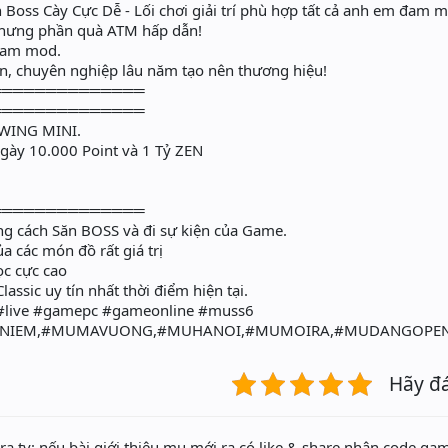
 Boss Cày Cực Dễ - Lối chơi giải trí phù hợp tất cả anh em đam 
nhưng phần quà ATM hấp dẫn!
team mod.
n, chuyên nghiệp lâu năm tạo nên thương hiệu!
══════════════
══════════════
WING MINI.
ngày 10.000 Point và 1 Tỷ ZEN
══════════════
bằng cách Săn BOSS và đi sự kiện của Game.
a các món đồ rất giá trị
̣c cực cao
sic uy tín nhất thời điểm hiện tại.
#live #gamepc #gameonline #muss6
INIEM,#MUMAVUONG,#MUHANOI,#MUMOIRA,#MUDANGOPE
Hãy đ
a.tv: nếu bài giới thiệu mu mới ra có like & share nhận code gam