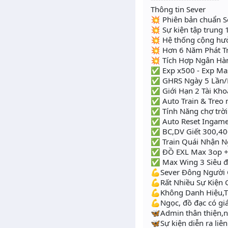
Thông tin Sever
💥 Phiên bản chuẩn S
💥 Sự kiện tập trung 1
💥 Hệ thống cộng hư
💥 Hơn 6 Năm Phát Tr
💥 Tích Hợp Ngân Hà
✅ Exp x500 - Exp Mas
✅ GHRS Ngày 5 Lần/
✅ Giới Hạn 2 Tài Khoả
✅ Auto Train & Treo 
✅ Tính Năng chợ trời
✅ Auto Reset Ingame
✅ BC,DV Giết 300,400
✅ Train Quái Nhận N
✅ ĐỒ EXL Max 3op +1
✅ Max Wing 3 Siêu đ
💪Sever Đông Người 
💪Rất Nhiều Sự Kiện 
💪Không Danh Hiệu,T
💪Ngọc, đồ đạc có giá 
🦋Admin thân thiện,nh
🦋Sự kiện diễn ra liê