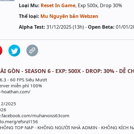
Loại Mu:
Reset In Game
, Exp 500x, Drop 30%
Thể loại:
Mu Nguyên bản Webzen
Alpha Test:
31/12/2025 (13h) -
Open Beta:
01/01/2
I GÒN - SEASON 6 - EXP: 500X - DROP: 30% - DỄ C
.3 - 60 FPS Siêu Mượt
Server miễn phí 100%
u-hoathan.com/
/12/2025
026
ww.facebook.com/muhanoiss63com
alo.me/g/efsnzl156
HÔNG TOP NẠP - KHÔNG NGƯỜI NHÀ ADMIN - KHÔNG KÍCH N