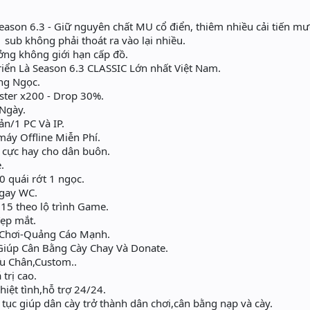
eason 6.3 - Giữ nguyên chất MU cổ điển, thiêm nhiều cải tiến m
 sub không phải thoát ra vào lại nhiều.
ởng không giới hạn cấp đồ.
iển Là Season 6.3 CLASSIC Lớn nhất Việt Nam.
ng Ngọc.
ter x200 - Drop 30%.
Ngày.
n/1 PC Và IP.
máy Offline Miễn Phí.
 cực hay cho dân buôn.
.
 quái rớt 1 ngọc.
gay WC.
5 theo lộ trình Game.
ẹp mắt.
Chơi-Quảng Cáo Mạnh.
Giúp Cân Bằng Cày Chay Và Donate.
u Chân,Custom..
trị cao.
iệt tình,hỗ trợ 24/24.
n tục giúp dân cày trở thành dân chơi,cân bằng nạp và cày.