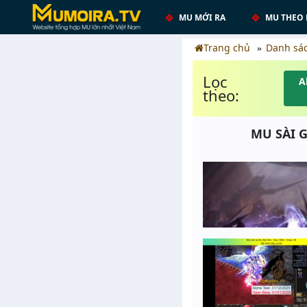
MU MỚI RA
MU THEO 
Trang chủ
Danh sá
Lọc
A
theo:
MU SÀI G