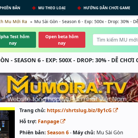
PHIÊN BẢN
MU THEO LOẠI
HƯỚNG DẪN CHƠI GAME
ch Mu Mới Ra
Mu Sài Gòn - Season 6 - Exp: 500x - Drop: 30% - D
lpha Test hôm
Open beta hôm
nay
nay
ÒN - SEASON 6 - EXP: 500X - DROP: 30% - DỄ CHƠI 
Trang chủ:
https://shrtslug.biz/8y1cG
Hỗ trợ:
Fanpage
Phiên bản:
Season 6
-
Máy chủ:
Mu Sài Gòn