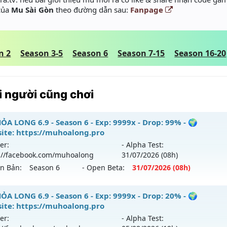
 của
Mu Sài Gòn
theo đường dẫn sau:
Fanpage
n 2
Season 3-5
Season 6
Season 7-15
Season 16-20
 người cũng chơi
ỎA LONG 6.9 - Season 6 - Exp: 9999x - Drop: 99% - 🌍
ite: https://muhoalong.pro
er:
- Alpha Test:
://facebook.com/muhoalong
31/07
/2026
(08h)
ên Bản:
Season 6
- Open Beta:
31/07
/2026
(08h)
ỎA LONG 6.9 - 🌍 Website: https://muhoalong.pro
ỎA LONG 6.9 - Season 6 - Exp: 9999x - Drop: 20% - 🌍
ite: https://muhoalong.pro
ới ra tháng 07 2026 - Mở máy chủ
https://facebook.com
er:
- Alpha Test:
 31/07/2626