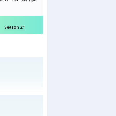
Season 21
/muhoalong
vào 08h