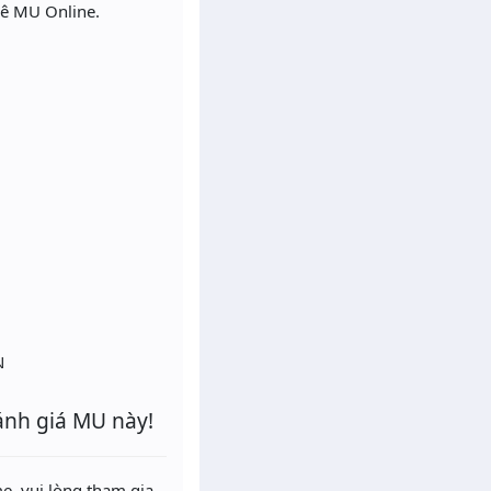
mê MU Online.
N
ánh giá MU này!
e, vui lòng tham gia