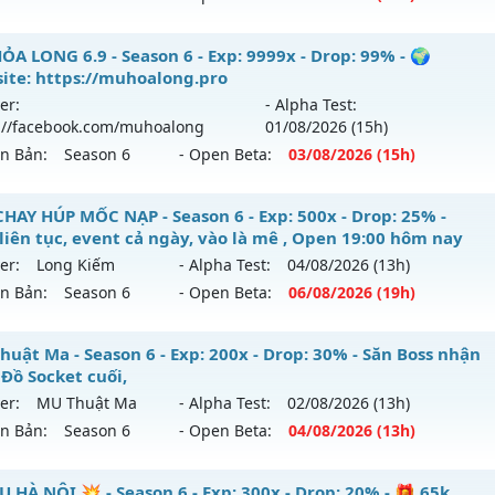
 reset: Reset In Game
ỎA LONG 15 - 🌍 Website: https://muhoalong.pro
ỎA LONG 6.9 - Season 6 - Exp: 9999x - Drop: 99% - 🌍
loại: Mu Nguyên bản Webzen
ite: https://muhoalong.pro
ới ra tháng 07 2026 - Mở máy chủ
https://facebook.com
er:
- Alpha Test:
ihack: KHÔNG THỂ HACK
 01/07/2626
://facebook.com/muhoalong
01/08
/2026
(15h)
ên Bản:
Season 6
- Open Beta:
03/08
/2026
(15h)
9999x - Drop: 99%
reset: Non Reset
ỎA LONG 6.9 - 🌍 Website: https://muhoalong.pro
CHAY HÚP MỐC NẠP - Season 6 - Exp: 500x - Drop: 25% -
loại: Mu Nguyên bản Webzen
 liên tục, event cả ngày, vào là mê , Open 19:00 hôm nay
ới ra tháng 08 2026 - Mở máy chủ
https://facebook.com
er:
Long Kiếm
- Alpha Test:
04/08
/2026
(13h)
ack: Xshiel
 03/08/2626
ên Bản:
Season 6
- Open Beta:
06/08
/2026
(19h)
9999x - Drop: 99%
Y CHAY HÚP MỐC NẠP - Boss liên tục, event cả ngày, vào là
huật Ma - Season 6 - Exp: 200x - Drop: 30% - Săn Boss nhận
reset: Non Reset
y
 Đồ Socket cuối,
loại: Mu Nguyên bản Webzen
er:
MU Thuật Ma
- Alpha Test:
02/08
/2026
(13h)
 mới ra tháng 08 2026 - Mở máy chủ
Long Kiếm
vào 19h ng
ên Bản:
Season 6
- Open Beta:
04/08
/2026
(13h)
ack: XShield
p: 500x - Drop: 25%
 Thuật Ma - Săn Boss nhận Xu & Đồ Socket cuối,
U HÀ NỘI 💥 - Season 6 - Exp: 300x - Drop: 20% - 🎁 65k