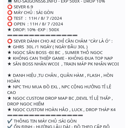
💻 MU-SAIGONSS6.INFO - EXP 500X - DROP 10%
⭕️ SEVER 6.9
⭕️ MÁY CHỦ : SÀI GÒN
⭕️ TEST : 11H / 8/ 7 /2024
⭕️ OPEN : 11H / 8/ 7 /2024
★ DROP: 10% -EXP : 500X
➖➖➖➖➖➖➖➖➖➖➖➖➖
⭕️ SEVER DÀNH CHO AE CHỈ CẦN CHĂM "CÀY LÀ Ó" :
★ GHRS 30L /1 NGÀY ( NGÀY ĐẦU 30L )
★ NGỌC SĂN BOSS -ĐI BC , SUMER THỎ NGỌC
★ KHÔNG CAN THIỆP GAME - KHÔNG ĐUA TOP NẠP
★ SĂN BOSS NHẬN WCOI , TRAIN MÁP PK NHẬN WCOI
★ DANH HIỆU ,TU CHÂN , QUÂN HÀM , FLASH , HỒN
HOÀN
★ NPC THU MUA ĐỒ EXL , NPC CỘNG HƯỞNG TỈ LỆ
CAO
★ NGỌC CUSTOM DROP MAP BC ,DEVIL TỈ LỆ THẤP ,
DROP NGOC HIẾM
★ NGỌC CUSTOM HOÀN HẢO , LUCK , DROP THÁP K4
➖➖➖➖➖➖➖➖➖➖➖➖➖➖
✔ THÔNG TIN MÁY CHỦ :SÀI GÒN
✔ ỔN ĐỊNH - HƯỚNG LÂU DÀI - ĐỒ THEO CẤP ĐỘ