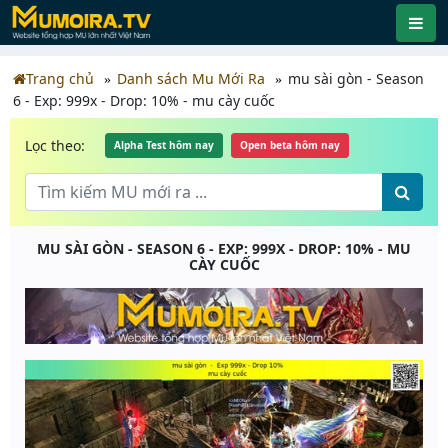
Trang chủ
Danh sách Mu Mới Ra
mu sài gòn - Season
6 - Exp: 999x - Drop: 10% - mu cày cuốc
Lọc theo:
Alpha Test hôm nay
Open beta hôm nay
MU SÀI GÒN - SEASON 6 - EXP: 999X - DROP: 10% - MU
CÀY CUỐC