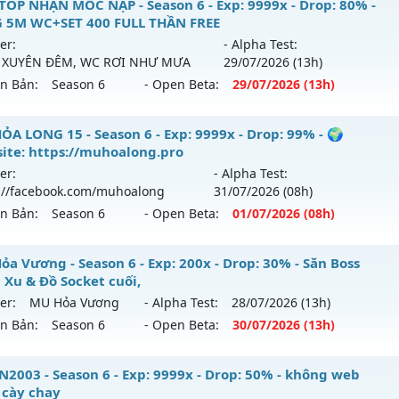
ason 2 Tuổi Thơ - Drop Ngọc Cao Train Wc tại K4
TOP NHẬN MỐC NẠP - Season 6 - Exp: 9999x - Drop: 80% -
 5M WC+SET 400 FULL THẦN FREE
 mới ra tháng 08 2026 - Mở máy chủ
Season 2.0
vào 13h n
er:
- Alpha Test:
 XUYÊN ĐÊM, WC RƠI NHƯ MƯA
29/07
/2026
(13h)
p: 200x - Drop: 20%
ên Bản:
Season 6
- Open Beta:
29/07
/2026
(13h)
ểu reset: Reset In Game
ể loại: Mu Bán Đồ Full Trong Shop
TOP NHẬN MỐC NẠP - TẶNG 5M WC+SET 400 FULL THẦN FR
ỎA LONG 15 - Season 6 - Exp: 9999x - Drop: 99% - 🌍
ite: https://muhoalong.pro
ntihack: GameGuard
i ra tháng 07 2026 - Mở máy chủ
BOSS XUYÊN ĐÊM, WC 
er:
- Alpha Test:
gày 29/07/2626
://facebook.com/muhoalong
31/07
/2026
(08h)
ên Bản:
Season 6
- Open Beta:
01/07
/2026
(08h)
9999x - Drop: 80%
reset: Reset In Game
ỎA LONG 15 - 🌍 Website: https://muhoalong.pro
ỏa Vương - Season 6 - Exp: 200x - Drop: 30% - Săn Boss
loại: Mu Nguyên bản Webzen
 Xu & Đồ Socket cuối,
ới ra tháng 07 2026 - Mở máy chủ
https://facebook.com
er:
MU Hỏa Vương
- Alpha Test:
28/07
/2026
(13h)
hack: KHÔNG THỂ HACK
 01/07/2626
ên Bản:
Season 6
- Open Beta:
30/07
/2026
(13h)
9999x - Drop: 99%
 Hỏa Vương - Săn Boss nhận Xu & Đồ Socket cuối,
2003 - Season 6 - Exp: 9999x - Drop: 50% - không web
reset: Non Reset
 cày chay