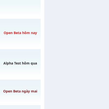
3h ngày 30/07/2626
5/08/2626
Open Beta hôm nay
gày 07/08/2626
Alpha Test hôm qua
Open Beta ngày mai
6/08/2626