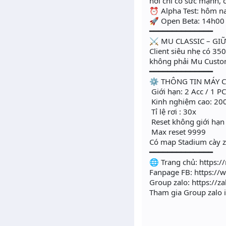
nơi chỉ có sức mạnh, c
⏰ Alpha Test: hôm n
🚀 Open Beta: 14h0
━━━━━━━━━━━━━━
⚔️ MU CLASSIC – G
Client siêu nhẹ có 3
không phải Mu Custo
━━━━━━━━━━━━━━
⚙️ THÔNG TIN MÁY 
Giới hạn: 2 Acc / 1 P
Kinh nghiệm cao: 20
Tỉ lệ rơi : 30x
Reset không giới hạn
Max reset 9999
Có map Stadium cày z
━━━━━━━━━━━━━━
🌐 Trang chủ: https:/
Fanpage FB: https:/
Group zalo: https://
Tham gia Group zalo 