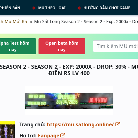
PHIÊN BẢN
MU THEO LOẠI
HƯỚNG DẪN CHƠI GAME
ch Mu Mới Ra
Mu Sát Long Season 2 - Season 2 - Exp: 2000x - D
lpha Test hôm
Open beta hôm
nay
nay
EASON 2 - SEASON 2 - EXP: 2000X - DROP: 30% - 
ĐIỂN RS LV 400
Trang chủ:
https://mu-satlong.online/
Hỗ trợ:
Fanpage