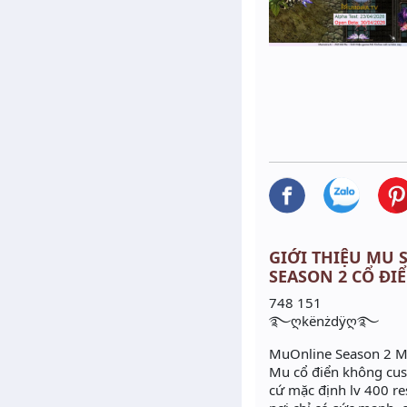
GIỚI THIỆU MU S
SEASON 2 CỔ ĐIỂ
748 151
࿐ღkënżdÿღ࿐
MuOnline Season 2 M
Mu cổ điển không cust
cứ mặc định lv 400 re