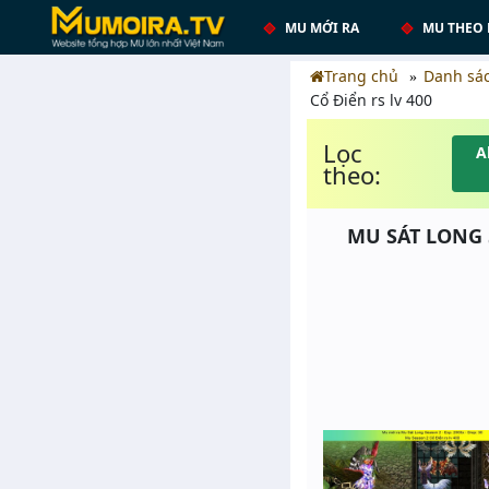
MU MỚI RA
MU THEO 
Trang chủ
Danh sá
Cổ Điển rs lv 400
Lọc
A
theo:
MU SÁT LONG S