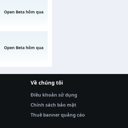
gày 08/08/2626
Open Beta hôm qua
ngày 06/08/2626
Open Beta hôm qua
Về chúng tôi
o 20h ngày
|
xoilactv
|
Link xem bóng đá
óng đá trực tiếp
|
xem bóng đá trực
Điều khoản sử dụng
tv truc tiep bong da
|
colatv
|
thập cẩm
ve
|
xoso66
|
DABET
|
xem bóng đá
Chính sách bảo mật
u
Thuê banner quảng cáo
club
|
33Win
|
sunwin
|
nhatvip
|
https://10