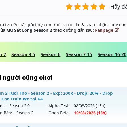
Hãy đ
a.tv: nếu bài giới thiệu mu mới ra có like & share nhận code gam
 của
Mu Sát Long Season 2
theo đường dẫn sau:
Fanpage
n 2
Season 3-5
Season 6
Season 7-15
Season 16-20
 người cũng chơi
n 2 Tuổi Thơ - Season 2 - Exp: 200x - Drop: 20% - Drop
 Cao Train Wc tại K4
er:
Season 2.0
- Alpha Test:
08/08
/2026
(13h)
ên Bản:
Season 2
- Open Beta:
10/08
/2026
(13h)