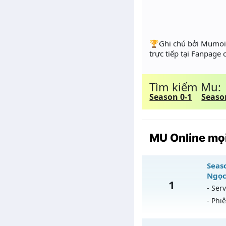
️🏆Ghi chú bởi Mumoir
trực tiếp tại Fanpage
Tìm kiếm Mu:
Season 0-1
Seaso
MU Online mọi
Seaso
Ngọc
1
- Serv
- Phi