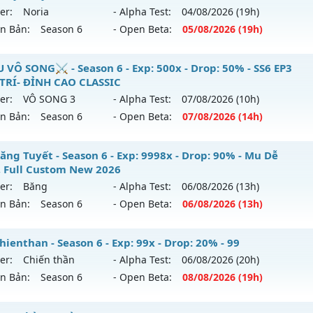
 mới ra tháng 07 2026 - Mở máy chủ
MU Hỏa Vương
vào 1
loại: Mu Nguyên bản Webzen
er:
Noria
- Alpha Test:
04/08
/2026
(19h)
ên Bản:
Season 6
- Open Beta:
05/08
/2026
(19h)
p: 200x - Drop: 30%
ack: Xshiel
ểu reset: Reset In Game
UHN2003 - không web shop cày chay
 VÔ SONG⚔️ - Season 6 - Exp: 500x - Drop: 50% - SS6 EP3
hể loại: Mu Nguyên bản Webzen
 TRÍ- ĐỈNH CAO CLASSIC
 mới ra tháng 08 2026 - Mở máy chủ
Noria
vào 19h ngày 0
er:
VÔ SONG 3
- Alpha Test:
07/08
/2026
(10h)
tihack: VietGuard
ên Bản:
Season 6
- Open Beta:
07/08
/2026
(14h)
p: 9999x - Drop: 50%
ểu reset: Reset In Game
️MU VÔ SONG⚔️ - SS6 EP3 GIẢI TRÍ- ĐỈNH CAO CLASSIC
ăng Tuyết - Season 6 - Exp: 9998x - Drop: 90% - Mu Dễ
hể loại: Mu Nguyên bản Webzen
, Full Custom New 2026
 mới ra tháng 08 2026 - Mở máy chủ
VÔ SONG 3
vào 14h n
er:
Băng
- Alpha Test:
06/08
/2026
(13h)
tihack: XSHield
ên Bản:
Season 6
- Open Beta:
06/08
/2026
(13h)
p: 500x - Drop: 50%
ểu reset: Reset In Game
 Băng Tuyết - Mu Dễ Chơi, Full Custom New 2026
ienthan - Season 6 - Exp: 99x - Drop: 20% - 99
hể loại: Mu Nguyên bản Webzen
er:
Chiến thần
- Alpha Test:
06/08
/2026
(20h)
 mới ra tháng 08 2026 - Mở máy chủ
Băng
vào 13h ngày 0
ên Bản:
Season 6
- Open Beta:
08/08
/2026
(19h)
ntihack: MU8X
p: 9998x - Drop: 90%