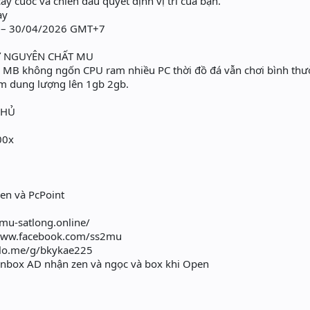
ày cuốc và chiến đấu quyết định vị trí của bạn.
ay
0 – 30/04/2026 GMT+7
IỮ NGUYÊN CHẤT MU
50 MB không ngốn CPU ram nhiều PC thời đồ đá vẫn chơi bình th
m dung lượng lên 1gb 2gb.
CHỦ
C
00x
en và PcPoint
/mu-satlong.online/
/www.facebook.com/ss2mu
zalo.me/g/bkykae225
inbox AD nhận zen và ngọc và box khi Open