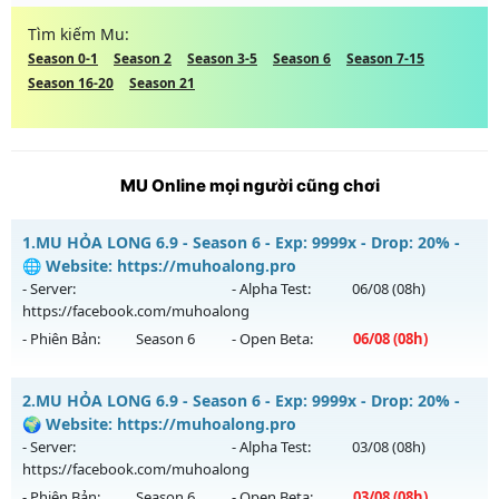
Tìm kiếm Mu:
Season 0-1
Season 2
Season 3-5
Season 6
Season 7-15
Season 16-20
Season 21
MU Online mọi người cũng chơi
1.
MU HỎA LONG 6.9 - Season 6 - Exp: 9999x - Drop: 20% -
🌐 Website: https://muhoalong.pro
- Server:
- Alpha Test:
06/08
(08h)
https://facebook.com/muhoalong
- Phiên Bản:
Season 6
- Open Beta:
06/08
(08h)
MU HỎA LONG 6.9 - 🌐 Website: https://muhoalong.pro
2.
MU HỎA LONG 6.9 - Season 6 - Exp: 9999x - Drop: 20% -
Mu mới ra tháng 08 2026 - Mở máy chủ
🌍 Website: https://muhoalong.pro
https://facebook.com/muhoalong
vào 08h ngày
- Server:
- Alpha Test:
03/08
(08h)
06/08/2626
https://facebook.com/muhoalong
- Phiên Bản:
Season 6
- Open Beta:
03/08
(08h)