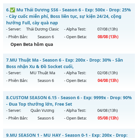
Thể loại: Mu Nguyên bản Webzen
✨✨✨ Lục Địa Xưa✨✨✨ - ✨✨✨ Lục Địa Xưa✨✨✨
6.
✅ Mu Thái Dương SS6 - Season 6 - Exp: 500x - Drop: 25%
Antihack: X-Team
Mu mới ra tháng 08 2026 - Mở máy chủ
✨✨✨ Lục Địa
- Cày cuốc miễn phí, Boss liên tục, sự kiện 24/24, cộng
Xưa✨✨✨
vào 13h ngày 01/08/2626
hưởng Full, cày quà nạp
- Server:
Thái Dương Clasic
- Alpha Test:
07/08
(13h)
Exp: 100x - Drop: 20%
- Phiên Bản:
Season 6
- Open Beta:
08/08
(13h)
Kiểu reset: Reset In Game
Open Beta hôm qua
Thể loại: Mu Nguyên bản Webzen
✅ Mu Thái Dương SS6 - Cày cuốc miễn phí, Boss liên tục,
Antihack: XTEAM
7.
MU Thuật Ma - Season 6 - Exp: 200x - Drop: 30% - Săn
sự kiện 24/24, cộng hưởng Full, cày quà nạp
Boss nhận Xu & Đồ Socket cuối,
Mu mới ra tháng 08 2026 - Mở máy chủ
Thái Dương Clasic
- Server:
MU Thuật Ma
- Alpha Test:
02/08
(13h)
vào 13h ngày 08/08/2626
- Phiên Bản:
Season 6
- Open Beta:
04/08
(13h)
Exp: 500x - Drop: 25%
MU Thuật Ma - Săn Boss nhận Xu & Đồ Socket cuối,
Kiểu reset: Reset In Game
8.
CUSTOM SEASON 6.15 - Season 6 - Exp: 9999x - Drop: 90%
Mu mới ra tháng 08 2026 - Mở máy chủ
MU Thuật Ma
vào
- Đua Top thưởng lớn, Free Set
Thể loại: Mu Nguyên bản Webzen
13h ngày 04/08/2626
- Server:
Quân Vương
- Alpha Test:
04/08
(13h)
Antihack: VIP SHIELD
- Phiên Bản:
Season 6
- Open Beta:
05/08
(13h)
Exp: 200x - Drop: 30%
Kiểu reset: Reset In Game
CUSTOM SEASON 6.15 - Đua Top thưởng lớn, Free Set
9.
MU SEASON 1 - MU HAY - Season 0-1 - Exp: 200x - Drop:
Thể loại: Mu Nguyên bản Webzen