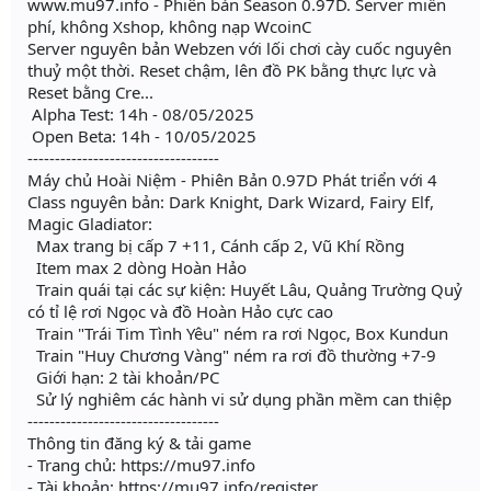
www.mu97.info - Phiên bản Season 0.97D. Server miễn
phí, không Xshop, không nạp WcoinC
Server nguyên bản Webzen với lối chơi cày cuốc nguyên
thuỷ một thời. Reset chậm, lên đồ PK bằng thực lực và
Reset bằng Cre...
Alpha Test: 14h - 08/05/2025
Open Beta: 14h - 10/05/2025
-----------------------------------
Máy chủ Hoài Niệm - Phiên Bản 0.97D Phát triển với 4
Class nguyên bản: Dark Knight, Dark Wizard, Fairy Elf,
Magic Gladiator:
Max trang bị cấp 7 +11, Cánh cấp 2, Vũ Khí Rồng
Item max 2 dòng Hoàn Hảo
Train quái tại các sự kiện: Huyết Lâu, Quảng Trường Quỷ
có tỉ lệ rơi Ngọc và đồ Hoàn Hảo cực cao
Train "Trái Tim Tình Yêu" ném ra rơi Ngọc, Box Kundun
Train "Huy Chương Vàng" ném ra rơi đồ thường +7-9
Giới hạn: 2 tài khoản/PC
Sử lý nghiêm các hành vi sử dụng phần mềm can thiệp
-----------------------------------
Thông tin đăng ký & tải game
- Trang chủ: https://mu97.info
- Tài khoản: https://mu97.info/register