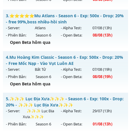
Exp: 9999x - Drop: 20%
Kiểu reset: Non Reset
MU HỎA LONG 6.9 - 🌍 Website: https://muhoalong.pro
3.
⭐⭐⭐⭐⭐Mu Atlans - Season 6 - Exp: 500x - Drop: 20%
Thể loại: Mu Nguyên bản Webzen
Mu mới ra tháng 08 2026 - Mở máy chủ
- free 99%,boss nhiều-hồi sinh
Antihack: XShield
https://facebook.com/muhoalong
vào 08h ngày
- Server:
Atlans
- Alpha Test:
07/08
(13h)
03/08/2626
- Phiên Bản:
Season 6
- Open Beta:
08/08
(13h)
Exp: 9999x - Drop: 20%
Open Beta hôm qua
Kiểu reset: Non Reset
⭐⭐⭐⭐⭐Mu Atlans - free 99%,boss nhiều-hồi sinh
4.
Mu Hoàng Kim Classic - Season 6 - Exp: 500x - Drop: 20%
Thể loại: Mu Nguyên bản Webzen
Mu mới ra tháng 08 2026 - Mở máy chủ
Atlans
vào 13h
- Free Mốc Nạp - Vào Vụt Luôn AE
Antihack: XShield
ngày 08/08/2626
- Server:
Bất Tử
- Alpha Test:
07/08
(19h)
- Phiên Bản:
Season 6
- Open Beta:
08/08
(19h)
Exp: 500x - Drop: 20%
Open Beta hôm qua
Kiểu reset: Reset In Game
Thể loại: Mu Nguyên bản Webzen
Mu Hoàng Kim Classic - Free Mốc Nạp - Vào Vụt Luôn AE
5.
✨✨✨ Lục Địa Xưa✨✨✨ - Season 6 - Exp: 100x - Drop:
Antihack: chống hack 99%
Mu mới ra tháng 08 2026 - Mở máy chủ
Bất Tử
vào 19h
20% - ✨✨✨ Lục Địa Xưa✨✨✨
ngày 08/08/2626
- Server:
✨✨✨ Lục Địa
- Alpha Test:
29/07
(13h)
Xưa✨✨✨
Exp: 500x - Drop: 20%
- Phiên Bản:
Season 6
- Open Beta:
01/08
(13h)
Kiểu reset: Reset In Game