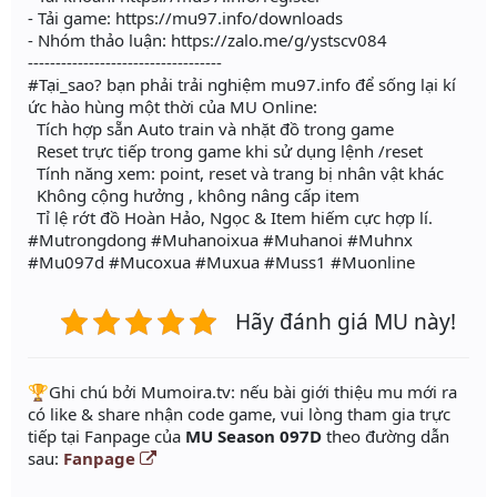
- Tải game: https://mu97.info/downloads
- Nhóm thảo luận: https://zalo.me/g/ystscv084
-----------------------------------
#Tại_sao? bạn phải trải nghiệm mu97.info để sống lại kí
ức hào hùng một thời của MU Online:
Tích hợp sẵn Auto train và nhặt đồ trong game
Reset trực tiếp trong game khi sử dụng lệnh /reset
Tính năng xem: point, reset và trang bị nhân vật khác
Không cộng hưởng , không nâng cấp item
Tỉ lệ rớt đồ Hoàn Hảo, Ngọc & Item hiếm cực hợp lí.
#Mutrongdong #Muhanoixua #Muhanoi #Muhnx
#Mu097d #Mucoxua #Muxua #Muss1 #Muonline
Hãy đánh giá MU này!
️🏆Ghi chú bởi Mumoira.tv: nếu bài giới thiệu mu mới ra
có like & share nhận code game, vui lòng tham gia trực
tiếp tại Fanpage của
MU Season 097D
theo đường dẫn
sau:
Fanpage