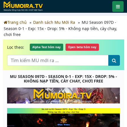
Trang chủ
Danh sách Mu Mới Ra
MU Season 097D -
Season 0-1 - Exp: 15x - Drop: 5% - Không nạp tiền, cày chay,
chơi free
Lọc theo:
Alpha Test hôm nay
Open beta hôm nay
MU SEASON 097D - SEASON 0-1 - EXP: 15X - DROP: 5% -
KHÔNG NẠP TIỀN, CÀY CHAY, CHƠI FREE