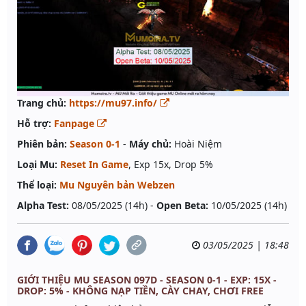
Trang chủ:
https://mu97.info/
Hỗ trợ:
Fanpage
Phiên bản:
Season 0-1
-
Máy chủ:
Hoài Niệm
Loại Mu:
Reset In Game
, Exp 15x, Drop 5%
Thể loại:
Mu Nguyên bản Webzen
Alpha Test:
08/05/2025 (14h) -
Open Beta:
10/05/2025 (14h)
03/05/2025 | 18:48
GIỚI THIỆU MU SEASON 097D - SEASON 0-1 - EXP: 15X -
DROP: 5% - KHÔNG NẠP TIỀN, CÀY CHAY, CHƠI FREE