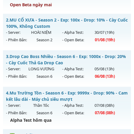
Open Beta ngày mai
Mu Thiên Sứ - Tối đa item 380 full thần và wing 3
2.
MU CỔ XƯA - Season 2 - Exp: 100x - Drop: 10% - Cày Cuốc
Mu mới ra tháng 08 2026 - Mở máy chủ
DRAGON
vào 10h
100%, Không Custom
ngày 09/08/2626
- Server:
HOÀI NIỆM
- Alpha Test:
30/07
(19h)
- Phiên Bản:
Season 2
- Open Beta:
01/08
(19h)
Exp: 2000x - Drop: 100%
Kiểu reset: Reset In Game
MU CỔ XƯA - Cày Cuốc 100%, Không Custom
3.
Drop Cao Boss Nhiều - Season 6 - Exp: 1000x - Drop: 20%
Thể loại: Mu Nguyên bản Webzen
Mu mới ra tháng 08 2026 - Mở máy chủ
HOÀI NIỆM
vào 19h
- Cày Cuốc Thả Ga Drop Cao
Antihack: sharkguard
ngày 01/08/2626
- Server:
LONG VƯƠNG
- Alpha Test:
05/08
(13h)
- Phiên Bản:
Season 6
- Open Beta:
06/08
(13h)
Exp: 100x - Drop: 10%
Kiểu reset: Reset In Game
Drop Cao Boss Nhiều - Cày Cuốc Thả Ga Drop Cao
4.
Mu Trường Tồn - Season 6 - Exp: 9999x - Drop: 90% - Cam
Thể loại: Mu Nguyên bản Webzen
Mu mới ra tháng 08 2026 - Mở máy chủ
LONG VƯƠNG
vào
kết lâu dài - Máy chủ siêu mượt
Antihack: Phiên bản mới nhất
13h ngày 06/08/2626
- Server:
Thần Tốc
- Alpha Test:
07/08
(08h)
- Phiên Bản:
Season 6
- Open Beta:
07/08
(08h)
Exp: 1000x - Drop: 20%
Alpha Test hôm qua
Kiểu reset: Reset In Game
Thể loại: Mu Nguyên bản Webzen
Mu Trường Tồn - Cam kết lâu dài - Máy chủ siêu mượt