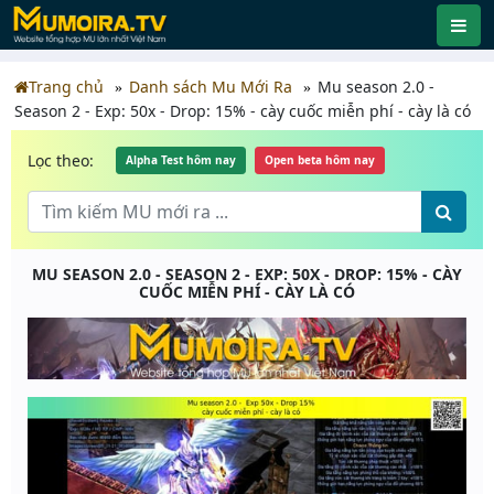
Trang chủ
Danh sách Mu Mới Ra
Mu season 2.0 -
Season 2 - Exp: 50x - Drop: 15% - cày cuốc miễn phí - cày là có
Lọc theo:
Alpha Test hôm nay
Open beta hôm nay
MU SEASON 2.0 - SEASON 2 - EXP: 50X - DROP: 15% - CÀY
CUỐC MIỄN PHÍ - CÀY LÀ CÓ