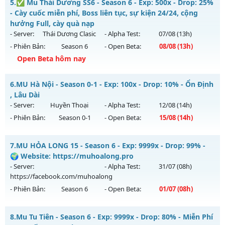
5.
✅ Mu Thái Dương SS6 - Season 6 - Exp: 500x - Drop: 25%
Antihack: GameGuard
Mu mới ra tháng 08 2026 - Mở máy chủ
Thần Tốc
vào 08h
- Cày cuốc miễn phí, Boss liên tục, sự kiện 24/24, cộng
ngày 07/08/2626
hưởng Full, cày quà nạp
- Server:
Thái Dương Clasic
- Alpha Test:
07/08
(13h)
Exp: 9999x - Drop: 90%
- Phiên Bản:
Season 6
- Open Beta:
08/08
(13h)
Kiểu reset: Reset In Game
Open Beta hôm nay
Thể loại: Mu Nguyên bản Webzen
✅ Mu Thái Dương SS6 - Cày cuốc miễn phí, Boss liên tục,
Antihack: ICMPROTECT ✅ 🔴 ✨ ⚡️
6.
MU Hà Nội - Season 0-1 - Exp: 100x - Drop: 10% - Ổn Định
sự kiện 24/24, cộng hưởng Full, cày quà nạp
, Lâu Dài
Mu mới ra tháng 08 2026 - Mở máy chủ
Thái Dương Clasic
- Server:
Huyền Thoại
- Alpha Test:
12/08
(14h)
vào 13h ngày 08/08/2626
- Phiên Bản:
Season 0-1
- Open Beta:
15/08
(14h)
Exp: 500x - Drop: 25%
MU Hà Nội - Ổn Định , Lâu Dài
Kiểu reset: Reset In Game
7.
MU HỎA LONG 15 - Season 6 - Exp: 9999x - Drop: 99% -
Mu mới ra tháng 08 2026 - Mở máy chủ
Huyền Thoại
vào
🌍 Website: https://muhoalong.pro
Thể loại: Mu Nguyên bản Webzen
14h ngày 15/08/2626
- Server:
- Alpha Test:
31/07
(08h)
Antihack: VIP SHIELD
https://facebook.com/muhoalong
Exp: 100x - Drop: 10%
- Phiên Bản:
Season 6
- Open Beta:
01/07
(08h)
Kiểu reset: Reset In Game
Thể loại: Mu Nguyên bản Webzen
MU HỎA LONG 15 - 🌍 Website: https://muhoalong.pro
8.
Mu Tu Tiên - Season 6 - Exp: 9999x - Drop: 80% - Miễn Phí