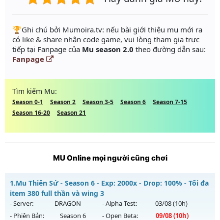
️🏆Ghi chú bởi Mumoira.tv: nếu bài giới thiệu mu mới ra
có like & share nhận code game, vui lòng tham gia trực
tiếp tại Fanpage của
Mu season 2.0
theo đường dẫn sau:
Fanpage
Tìm kiếm Mu:
Season 0-1
Season 2
Season 3-5
Season 6
Season 7-15
Season 16-20
Season 21
MU Online mọi người cũng chơi
1.
Mu Thiên Sứ - Season 6 - Exp: 2000x - Drop: 100% - Tối đa
item 380 full thần và wing 3
- Server:
DRAGON
- Alpha Test:
03/08
(10h)
- Phiên Bản:
Season 6
- Open Beta:
09/08
(10h)