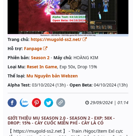
Trang chủ:
https://mugold-ss2.net/
Hỗ trợ:
Fanpage
Phiên bản:
Season 2
-
Máy chủ:
HOÀNG KIM
Loại Mu:
Reset In Game
, Exp 50x, Drop 15%
Thể loại:
Mu Nguyên bản Webzen
Alpha Test:
03/10/2024 (13h) -
Open Beta:
04/10/2024 (13h)
29/09/2024 | 01:14
GIỚI THIỆU MU SEASON 2.0 - SEASON 2 - EXP: 50X -
DROP: 15% - CÀY CUỐC MIỄN PHÍ - CÀY LÀ CÓ
【 https://mugold-ss2.net 】 - Train /Ngọc/Item Exl cực