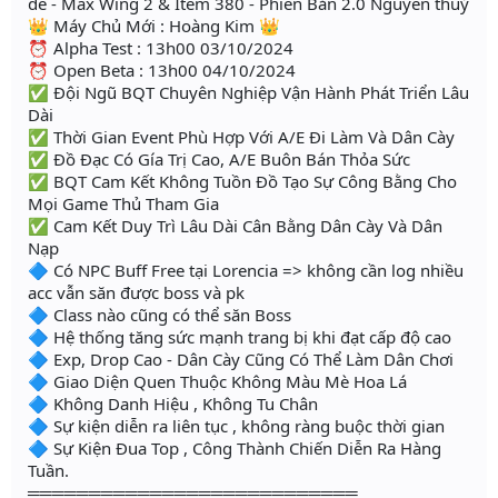
dễ - Max Wing 2 & Item 380 - Phiên Bản 2.0 Nguyên thuỷ
👑 Máy Chủ Mới : Hoàng Kim 👑
⏰ Alpha Test : 13h00 03/10/2024
⏰ Open Beta : 13h00 04/10/2024
✅ Đội Ngũ BQT Chuyên Nghiệp Vận Hành Phát Triển Lâu
Dài
✅ Thời Gian Event Phù Hợp Với A/E Đi Làm Và Dân Cày
✅ Đồ Đạc Có Gía Trị Cao, A/E Buôn Bán Thỏa Sức
✅ BQT Cam Kết Không Tuồn Đồ Tạo Sự Công Bằng Cho
Mọi Game Thủ Tham Gia
✅ Cam Kết Duy Trì Lâu Dài Cân Bằng Dân Cày Và Dân
Nạp
🔷 Có NPC Buff Free tại Lorencia => không cần log nhiều
acc vẫn săn được boss và pk
🔷 Class nào cũng có thể săn Boss
🔷 Hệ thống tăng sức mạnh trang bị khi đạt cấp độ cao
🔷 Exp, Drop Cao - Dân Cày Cũng Có Thể Làm Dân Chơi
🔷 Giao Diện Quen Thuộc Không Màu Mè Hoa Lá
🔷 Không Danh Hiệu , Không Tu Chân
🔷 Sự kiện diễn ra liên tục , không ràng buộc thời gian
🔷 Sự Kiện Đua Top , Công Thành Chiến Diễn Ra Hàng
Tuần.
═══════════════════════════