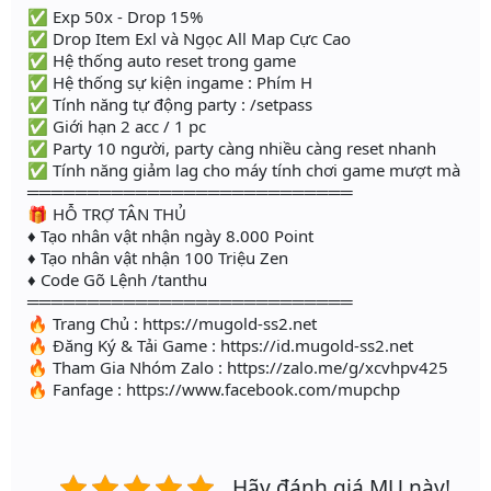
✅ Exp 50x - Drop 15%
✅ Drop Item Exl và Ngọc All Map Cực Cao
✅ Hệ thống auto reset trong game
✅ Hệ thống sự kiện ingame : Phím H
✅ Tính năng tự động party : /setpass
✅ Giới hạn 2 acc / 1 pc
✅ Party 10 người, party càng nhiều càng reset nhanh
✅ Tính năng giảm lag cho máy tính chơi game mượt mà
═══════════════════════════
🎁 HỖ TRỢ TÂN THỦ
♦ Tạo nhân vật nhận ngày 8.000 Point
♦ Tạo nhân vật nhận 100 Triệu Zen
♦ Code Gõ Lệnh /tanthu
═══════════════════════════
🔥 Trang Chủ : https://mugold-ss2.net
🔥 Đăng Ký & Tải Game : https://id.mugold-ss2.net
🔥 Tham Gia Nhóm Zalo : https://zalo.me/g/xcvhpv425
🔥 Fanfage : https://www.facebook.com/mupchp
Hãy đánh giá MU này!